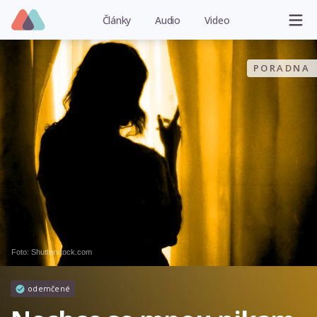
Články
Audio
Video
PORADNA
Foto: Shutterstock.com
odemčené