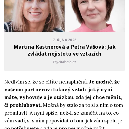
7. ŘÍJNA 2026
Martina Kastnerová a Petra Vášová: Jak
zvládat nejistotu ve vztazích
Psychologie.cz
Nedivím se, že se cítíte nenaplněná.
Je možné, že
vašemu partnerovi takový vztah, jaký nyní
máte, vyhovuje a je otázkou, zda jej chce měnit,
či prohlubovat.
Možná by stálo za to si s ním o tom
promluvit. A nyní spíše, než‑li se zaměřit na to, co
vám vadí, si s ním popovídat o tom, jak vám spolu je,
co potřebujete a zda je pro něj možné začít