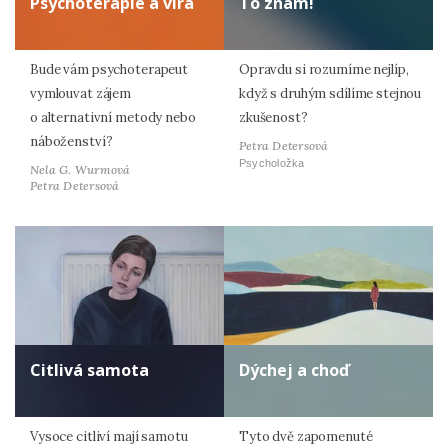
Psychoterapie a víra
To znám!
Bude vám psychoterapeut
Opravdu si rozumíme nejlíp,
vymlouvat zájem
když s druhým sdílíme stejnou
o alternativní metody nebo
zkušenost?
náboženství?
Petra Detersová
Psycholožka
Nela G. Wurmová
Petra Detersová
Citlivá samota
Dýchej a choď
Vysoce citliví mají samotu
Tyto dvě zapomenuté