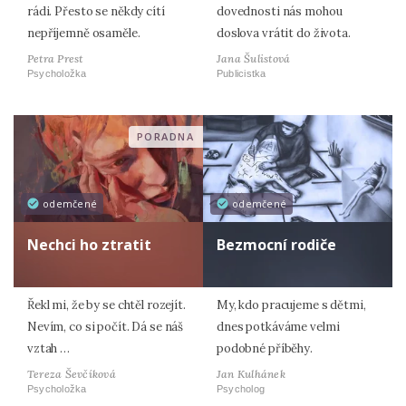
rádi. Přesto se někdy cítí
dovednosti nás mohou
nepříjemně osaměle.
doslova vrátit do života.
Petra Prest
Jana Šulistová
Psycholožka
Publicistka
PORADNA
odemčené
odemčené
Nechci ho ztratit
Bezmocní rodiče
Řekl mi, že by se chtěl rozejít.
My, kdo pracujeme s dětmi,
Nevím, co si počít. Dá se náš
dnes potkáváme velmi
vztah …
podobné příběhy.
Tereza Ševčíková
Jan Kulhánek
Psycholožka
Psycholog