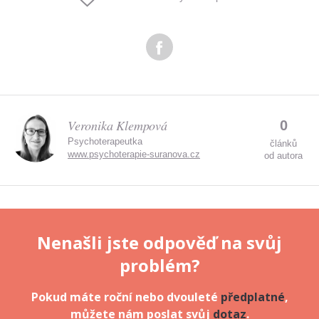
Odeslat
Zadáním e-mailu souhlasíte se zpracováním osobních
údajů.
Veronika Klempová
0
Psychoterapeutka
článků
www.psychoterapie-suranova.cz
od autora
Nenašli jste odpověď na svůj
problém?
Pokud máte roční nebo dvouleté
předplatné
,
můžete nám poslat svůj
dotaz
.