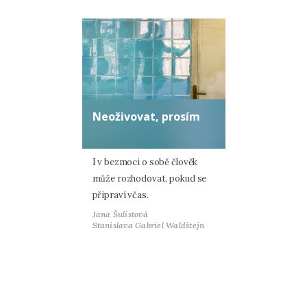
Neoživovat, prosím
I v bezmoci o sobě člověk
může rozhodovat, pokud se
připraví včas.
Jana Šulistová
Stanislava Gabriel Waldštejn