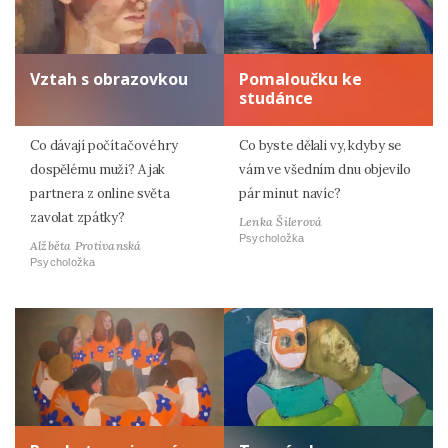
Vztah s obrazovkou
Pomaloučku ke
studánce
Co dávají počítačové hry
Co byste dělali vy, kdyby se
dospělému muži? A jak
vám ve všedním dnu objevilo
partnera z online světa
pár minut navíc?
zavolat zpátky?
Lenka Šilerová
Psycholožka
Alžběta Protivanská
Psycholožka