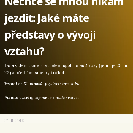
Nechce se mnou nikam
jezdit: Jaké máte
představy o vývoji
vztahu?
Dobrý den. Jsme s přítelem spolu přes 2 roky (jemu je 25, mi
23) a předtím jsme byli někol…
Veronika Klempová,
psychoterapeutka
Poradnu zveřejňujeme bez audio verze.
24. 9. 2013