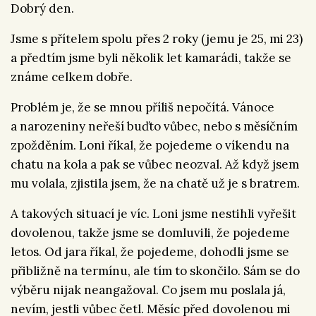
Dobrý den.
Jsme s přítelem spolu přes 2 roky (jemu je 25, mi 23)
a předtím jsme byli několik let kamarádi, takže se
známe celkem dobře.
Problém je, že se mnou příliš nepočítá. Vánoce
a narozeniny neřeší buďto vůbec, nebo s měsíčním
zpožděním. Loni říkal, že pojedeme o víkendu na
chatu na kola a pak se vůbec neozval. Až když jsem
mu volala, zjistila jsem, že na chatě už je s bratrem.
A takových situací je víc. Loni jsme nestihli vyřešit
dovolenou, takže jsme se domluvili, že pojedeme
letos. Od jara říkal, že pojedeme, dohodli jsme se
přibližně na termínu, ale tím to skončilo. Sám se do
výběru nijak neangažoval. Co jsem mu poslala já,
nevím, jestli vůbec četl. Měsíc před dovolenou mi