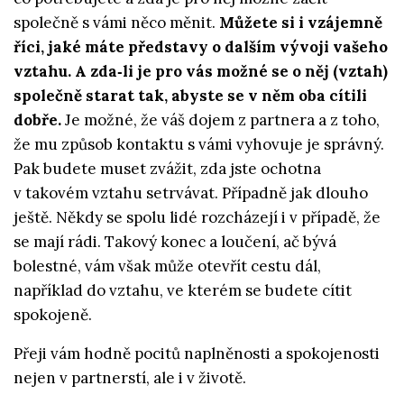
společně s vámi něco měnit.
Můžete si i vzájemně
říci, jaké máte představy o dalším vývoji vašeho
vztahu. A zda‑li je pro vás možné se o něj (vztah)
společně starat tak, abyste se v něm oba cítili
dobře.
Je možné, že váš dojem z partnera a z toho,
že mu způsob kontaktu s vámi vyhovuje je správný.
Pak budete muset zvážit, zda jste ochotna
v takovém vztahu setrvávat. Případně jak dlouho
ještě. Někdy se spolu lidé rozcházejí i v případě, že
se mají rádi. Takový konec a loučení, ač bývá
bolestné, vám však může otevřít cestu dál,
například do vztahu, ve kterém se budete cítit
spokojeně.
Přeji vám hodně pocitů naplněnosti a spokojenosti
nejen v partnerstí, ale i v životě.