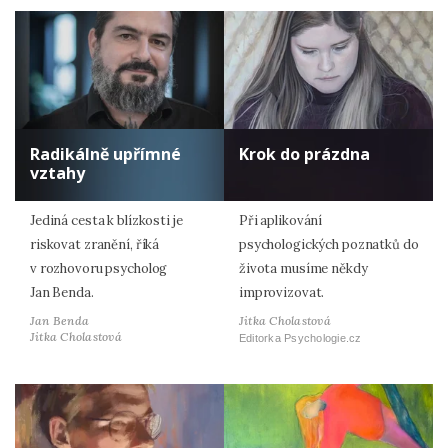
Radikálně upřímné
Krok do prázdna
vztahy
Jediná cesta k blízkosti je
Při aplikování
riskovat zranění, říká
psychologických poznatků do
v rozhovoru psycholog
života musíme někdy
Jan Benda.
improvizovat.
Jan Benda
Jitka Cholastová
Jitka Cholastová
Editorka Psychologie.cz