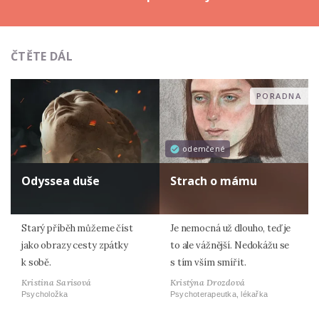
ČTĚTE DÁL
PORADNA
odemčené
Odyssea duše
Strach o mámu
Starý příběh můžeme číst
Je nemocná už dlouho, teď je
jako obrazy cesty zpátky
to ale vážnější. Nedokážu se
k sobě.
s tím vším smířit.
Kristina Sarisová
Kristýna Drozdová
Psycholožka
Psychoterapeutka, lékařka