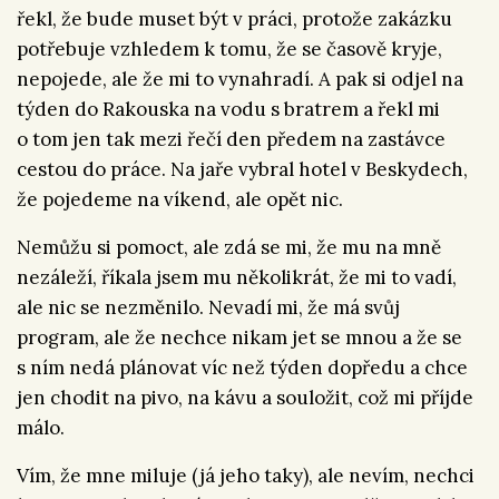
řekl, že bude muset být v práci, protože zakázku
potřebuje vzhledem k tomu, že se časově kryje,
nepojede, ale že mi to vynahradí. A pak si odjel na
týden do Rakouska na vodu s bratrem a řekl mi
o tom jen tak mezi řečí den předem na zastávce
cestou do práce. Na jaře vybral hotel v Beskydech,
že pojedeme na víkend, ale opět nic.
Nemůžu si pomoct, ale zdá se mi, že mu na mně
nezáleží, říkala jsem mu několikrát, že mi to vadí,
ale nic se nezměnilo. Nevadí mi, že má svůj
program, ale že nechce nikam jet se mnou a že se
s ním nedá plánovat víc než týden dopředu a chce
jen chodit na pivo, na kávu a souložit, což mi příjde
málo.
Vím, že mne miluje (já jeho taky), ale nevím, nechci