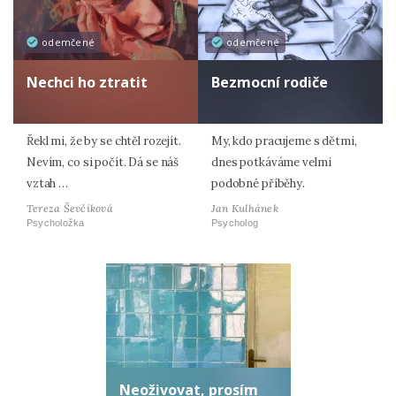
odemčené
odemčené
Nechci ho ztratit
Bezmocní rodiče
Řekl mi, že by se chtěl rozejít.
My, kdo pracujeme s dětmi,
Nevím, co si počít. Dá se náš
dnes potkáváme velmi
vztah …
podobné příběhy.
Tereza Ševčíková
Jan Kulhánek
Psycholožka
Psycholog
Neoživovat, prosím