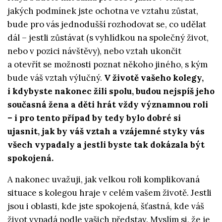
jakých podmínek jste ochotna ve vztahu zůstat,
bude pro vás jednodušší rozhodovat se, co udělat
dál – jestli zůstávat (s vyhlídkou na společný život,
nebo v pozici návštěvy), nebo vztah ukončit
a otevřít se možnosti poznat někoho jiného, s kým
bude váš vztah výlučný.
V životě vašeho kolegy,
i kdybyste nakonec žili spolu, budou nejspíš jeho
současná žena a děti hrát vždy významnou roli
– i pro tento případ by tedy bylo dobré si
ujasnit, jak by váš vztah a vzájemné styky vás
všech vypadaly a jestli byste tak dokázala být
spokojená.
A nakonec uvažuji, jak velkou roli komplikovaná
situace s kolegou hraje v celém vašem životě. Jestli
jsou i oblasti, kde jste spokojená, šťastná, kde váš
život vypadá podle vašich představ. Myslím si, že je