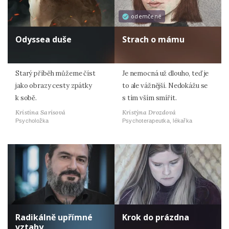
odemčené
Odyssea duše
Strach o mámu
Starý příběh můžeme číst
Je nemocná už dlouho, teď je
jako obrazy cesty zpátky
to ale vážnější. Nedokážu se
k sobě.
s tím vším smířit.
Kristina Sarisová
Kristýna Drozdová
Psycholožka
Psychoterapeutka, lékařka
Radikálně upřímné
Krok do prázdna
vztahy