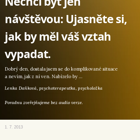
Nechci být jen
návštěvou: Ujasněte si,
jak by měl váš vztah
vypadat.
Dobrý den, dostala jsem se do komplikované situace
a nevím, jak z ní ven. Nabízelo by …
Lenka Daňková,
psychoterapeutka, psycholožka
Poradnu zveřejňujeme bez audio verze.
1. 7. 2013