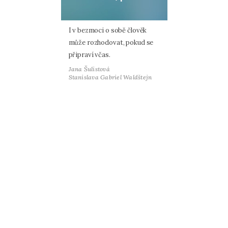
I v bezmoci o sobě člověk
může rozhodovat, pokud se
připraví včas.
Jana Šulistová
Stanislava Gabriel Waldštejn