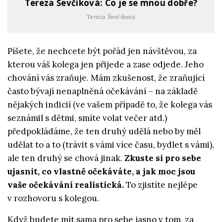
Tereza Ševčíková: Co je se mnou dobře?
Tereza Ševčíková
Píšete, že nechcete být pořád jen návštěvou, za
kterou váš kolega jen přijede a zase odjede. Jeho
chování vás zraňuje. Mám zkušenost, že zraňující
často bývají nenaplněná očekávání – na základě
nějakých indicií (ve vašem případě to, že kolega vás
seznámil s dětmi, smíte volat večer atd.)
předpokládáme, že ten druhý udělá nebo by měl
udělat to a to (trávit s vámi více času, bydlet s vámi),
ale ten druhý se chová jinak.
Zkuste si pro sebe
ujasnit, co vlastně očekáváte, a jak moc jsou
vaše očekávání realistická.
To zjistíte nejlépe
v rozhovoru s kolegou.
Když budete mít sama pro sebe jasno v tom, za