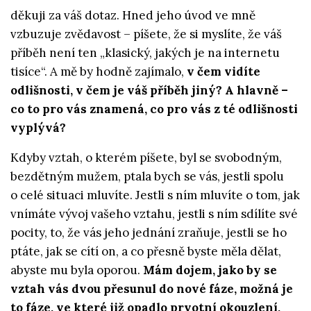
děkuji za váš dotaz. Hned jeho úvod ve mně
vzbuzuje zvědavost – píšete, že si myslíte, že váš
příběh není ten „klasický, jakých je na internetu
tisíce“. A mě by hodně zajímalo,
v čem vidíte
odlišnosti, v čem je váš příběh jiný? A hlavně –
co to pro vás znamená, co pro vás z té odlišnosti
vyplývá?
Kdyby vztah, o kterém píšete, byl se svobodným,
bezdětným mužem, ptala bych se vás, jestli spolu
o celé situaci mluvíte. Jestli s ním mluvíte o tom, jak
vnímáte vývoj vašeho vztahu, jestli s ním sdílíte své
pocity, to, že vás jeho jednání zraňuje, jestli se ho
ptáte, jak se cítí on, a co přesně byste měla dělat,
abyste mu byla oporou.
Mám dojem, jako by se
vztah vás dvou přesunul do nové fáze, možná je
to fáze, ve které již opadlo prvotní okouzlení,