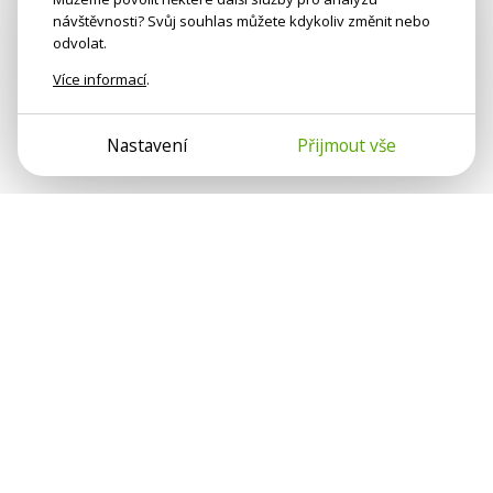
návštěvnosti? Svůj souhlas můžete kdykoliv změnit nebo
odvolat.
Více informací
.
Nastavení
Přijmout vše
Psychologové a psychoterapeuti na webu Psychologie.cz
sdílí své zkušenosti s lidmi, kterým se nemohou věnovat
osobně. Připojte se k nám, podporujeme se navzájem.
Díky.
Předplatné