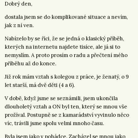
Dobrý den,
dostala jsem se do komplikované situace a nevím,
jak z ní ven.
Nabízelo by se říci, že se jedná o klasický příběh,
kterých na internetu najdete tisíce, ale já si to
nemyslím. A proto prosím o radu a přečtení mého
příběhu až do konce.
Již rok mám vztah s kolegou z práce, je ženatý, o 9
let starší, má dvě děti (4 a 6).
V době, když jsme se seznámili, jsem ukončila
dlouholetý vztah a ON byl ten, který se mnou vše
prožíval. Postupně se z kamarádství vyvinulo něco
víc, trávili jsme spolu velmi mnoho času.
Byla jsem jako v pohádce. Zacházel se mnou jako