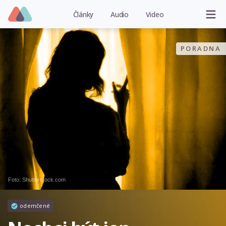
Články
Audio
Video
PORADNA
Foto: Shutterstock.com
odemčené