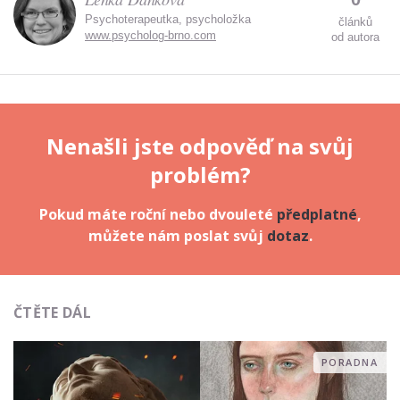
Psychoterapeutka, psycholožka
článků
www.psycholog-brno.com
od autora
Nenašli jste odpověď na svůj
problém?
Pokud máte roční nebo dvouleté
předplatné
,
můžete nám poslat svůj
dotaz
.
ČTĚTE DÁL
PORADNA