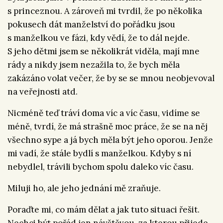
s princeznou. A zároveň mi tvrdil, že po několika
pokusech dát manželství do pořádku jsou
s manželkou ve fázi, kdy vědí, že to dál nejde.
S jeho dětmi jsem se několikrát viděla, mají mne
rády a nikdy jsem nezažila to, že bych měla
zakázáno volat večer, že by se se mnou neobjevoval
na veřejnosti atd.
Nicméně teď tráví doma víc a víc času, vidíme se
méně, tvrdí, že má strašně moc práce, že se na něj
všechno sype a já bych měla být jeho oporou. Jenže
mi vadí, že stále bydlí s manželkou. Kdyby s ní
nebydlel, trávili bychom spolu daleko víc času.
Miluji ho, ale jeho jednání mě zraňuje.
Poraďte mi, co mám dělat a jak tuto situaci řešit.