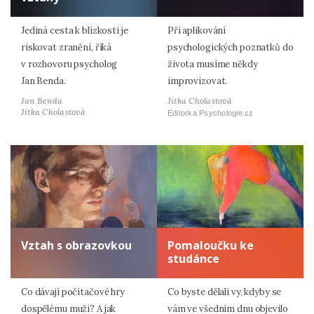
Jediná cesta k blízkosti je
Při aplikování
riskovat zranění, říká
psychologických poznatků do
v rozhovoru psycholog
života musíme někdy
Jan Benda.
improvizovat.
Jan Benda
Jitka Cholastová
Jitka Cholastová
Editorka Psychologie.cz
Vztah s obrazovkou
Pomaloučku ke
studánce
Co dávají počítačové hry
Co byste dělali vy, kdyby se
dospělému muži? A jak
vám ve všedním dnu objevilo