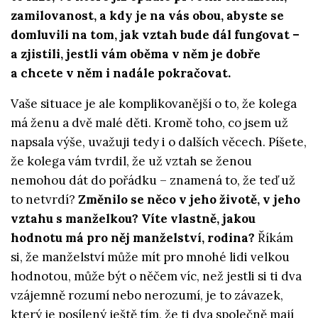
zamilovanost, a kdy je na vás obou, abyste se
domluvili na tom, jak vztah bude dál fungovat –
a zjistili, jestli vám oběma v něm je dobře
a chcete v něm i nadále pokračovat.
Vaše situace je ale komplikovanější o to, že kolega
má ženu a dvě malé děti. Kromě toho, co jsem už
napsala výše, uvažuji tedy i o dalších věcech. Píšete,
že kolega vám tvrdil, že už vztah se ženou
nemohou dát do pořádku – znamená to, že teď už
to netvrdí?
Změnilo se něco v jeho životě, v jeho
vztahu s manželkou? Víte vlastně, jakou
hodnotu má pro něj manželství, rodina?
Říkám
si, že manželství může mít pro mnohé lidi velkou
hodnotou, může být o něčem víc, než jestli si ti dva
vzájemně rozumí nebo nerozumí, je to závazek,
který je posílený ještě tím, že ti dva společně mají