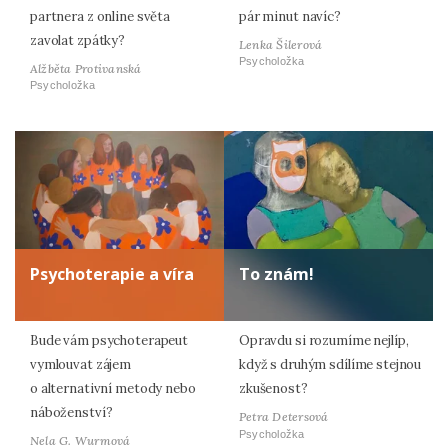
partnera z online světa
pár minut navíc?
zavolat zpátky?
Lenka Šilerová
Psycholožka
Alžběta Protivanská
Psycholožka
Psychoterapie a víra
To znám!
Bude vám psychoterapeut
Opravdu si rozumíme nejlíp,
vymlouvat zájem
když s druhým sdílíme stejnou
o alternativní metody nebo
zkušenost?
náboženství?
Petra Detersová
Psycholožka
Nela G. Wurmová