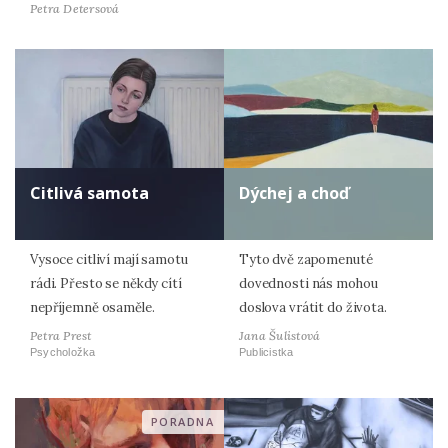
Petra Detersová
Citlivá samota
Dýchej a choď
Vysoce citliví mají samotu
Tyto dvě zapomenuté
rádi. Přesto se někdy cítí
dovednosti nás mohou
nepříjemně osaměle.
doslova vrátit do života.
Petra Prest
Jana Šulistová
Psycholožka
Publicistka
PORADNA