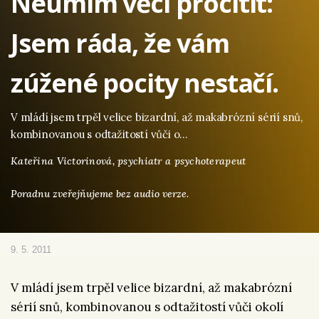
Neumím věci procítit:
Jsem ráda, že vám
zúžené pocity nestačí.
V mládí jsem trpěl velice bizardní, až makabrózní sérií snů,
kombinovanou s odtažitostí vůči o…
Kateřina Victorinová,
psychiatr a psychoterapeut
Poradnu zveřejňujeme bez audio verze.
9. 5. 2011
V mládí jsem trpěl velice bizardní, až makabrózní
sérií snů, kombinovanou s odtažitostí vůči okolí