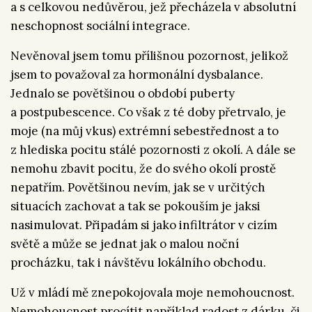
a s celkovou nedůvěrou, jež přecházela v absolutní
neschopnost sociální integrace.
Nevěnoval jsem tomu přílišnou pozornost, jelikož
jsem to považoval za hormonální dysbalance.
Jednalo se povětšinou o období puberty
a postpubescence. Co však z té doby přetrvalo, je
moje (na můj vkus) extrémní sebestřednost a to
z hlediska pocitu stálé pozornosti z okolí. A dále se
nemohu zbavit pocitu, že do svého okolí prostě
nepatřím. Povětšinou nevím, jak se v určitých
situacích zachovat a tak se pokouším je jaksi
nasimulovat. Připadám si jako infiltrátor v cizím
světě a může se jednat jak o malou noční
procházku, tak i návštěvu lokálního obchodu.
Už v mládí mě znepokojovala moje nemohoucnost.
Nemohoucnost procítit například radost z dárku, či