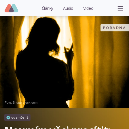
Články
Audio
Video
PORADNA
Foto: Shutterstock.com
odemčené