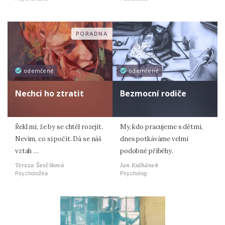
PORADNA
odemčené
odemčené
Nechci ho ztratit
Bezmocní rodiče
Řekl mi, že by se chtěl rozejít.
My, kdo pracujeme s dětmi,
Nevím, co si počít. Dá se náš
dnes potkáváme velmi
vztah …
podobné příběhy.
Tereza Ševčíková
Jan Kulhánek
Psycholožka
Psycholog