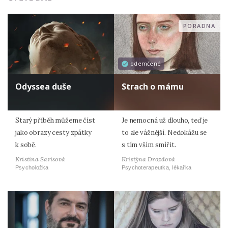
PORADNA
odemčené
Odyssea duše
Strach o mámu
Starý příběh můžeme číst
Je nemocná už dlouho, teď je
jako obrazy cesty zpátky
to ale vážnější. Nedokážu se
k sobě.
s tím vším smířit.
Kristina Sarisová
Kristýna Drozdová
Psycholožka
Psychoterapeutka, lékařka