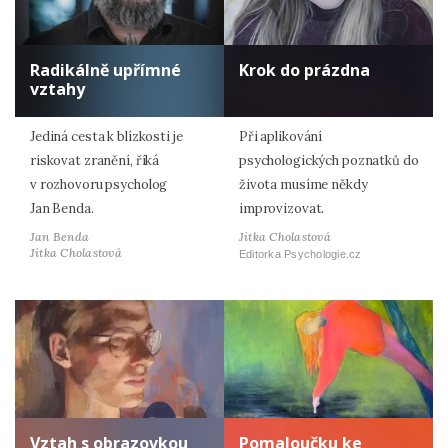
Radikálně upřímné
Krok do prázdna
vztahy
Jediná cesta k blízkosti je
Při aplikování
riskovat zranění, říká
psychologických poznatků do
v rozhovoru psycholog
života musíme někdy
Jan Benda.
improvizovat.
Jan Benda
Jitka Cholastová
Jitka Cholastová
Editorka Psychologie.cz
Vztah s obrazovkou
Pomaloučku ke