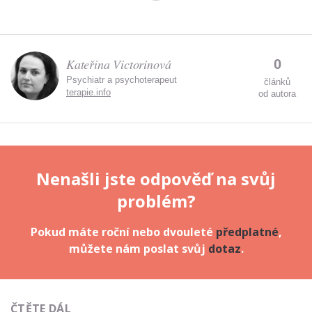
Kateřina Victorinová
0
Psychiatr a psychoterapeut
článků
terapie.info
od autora
Nenašli jste odpověď na svůj
problém?
Pokud máte roční nebo dvouleté
předplatné
,
můžete nám poslat svůj
dotaz
.
ČTĚTE DÁL