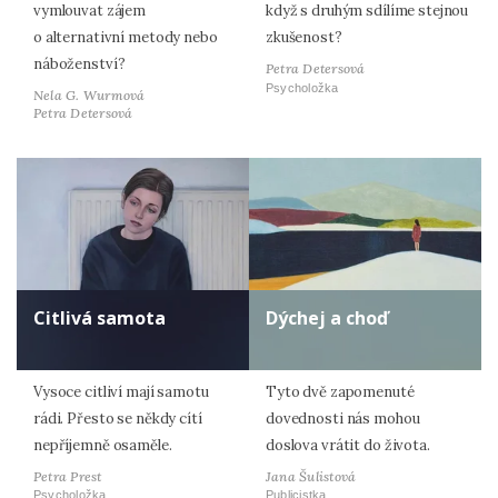
vymlouvat zájem
když s druhým sdílíme stejnou
o alternativní metody nebo
zkušenost?
náboženství?
Petra Detersová
Psycholožka
Nela G. Wurmová
Petra Detersová
Citlivá samota
Dýchej a choď
Vysoce citliví mají samotu
Tyto dvě zapomenuté
rádi. Přesto se někdy cítí
dovednosti nás mohou
nepříjemně osaměle.
doslova vrátit do života.
Petra Prest
Jana Šulistová
Psycholožka
Publicistka