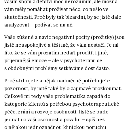
vašim snům z dětství moc nerozumím, ale možná
vám měly pomáhat prožívat něco, co nešlo ve
skutečnosti. Proč byly tak bizardní, by se jistě dalo
analyzovat – podívat se na ně.
Vaše zúžené a navíc negativní pocity (prožitky) jsou
jistě neuspokojivé a těší mě, že vám nestačí. Je mi
líto, že se vám prozatím nedaří procítit i jiné,
příjemnější emoce – ale v psychoterapii se
s obdobnými problémy setkáváme dost často.
Proč strhujete a nějak nadměrně potřebujete
pozornost, by jistě také bylo zajímavé prozkoumat.
Celkově mi tedy vaše problematika zapadá do
kategorie klientů s potřebou psychoterapeutické
péče, zrání a rozvoje osobnosti. Jistě se bude
jednat i o vaši osobnost a povahu – spíš než
o nějakou jednoznačnou klinickou poruchu