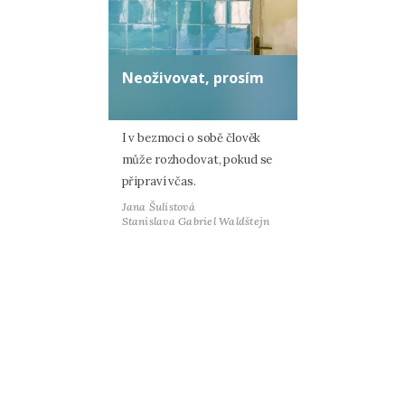
Neoživovat, prosím
I v bezmoci o sobě člověk
může rozhodovat, pokud se
připraví včas.
Jana Šulistová
Stanislava Gabriel Waldštejn