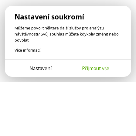
Nastavení soukromí
Můžeme povolit některé další služby pro analýzu
návštěvnosti? Svůj souhlas můžete kdykoliv změnit nebo
odvolat.
Více informací
.
Nastavení
Přijmout vše
Psychologové a psychoterapeuti na webu Psychologie.cz
sdílí své zkušenosti s lidmi, kterým se nemohou věnovat
osobně. Připojte se k nám, podporujeme se navzájem.