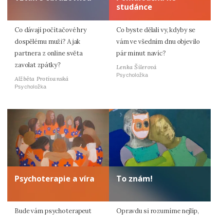
studánce
Co dávají počítačové hry
Co byste dělali vy, kdyby se
dospělému muži? A jak
vám ve všedním dnu objevilo
partnera z online světa
pár minut navíc?
zavolat zpátky?
Lenka Šilerová
Psycholožka
Alžběta Protivanská
Psycholožka
Psychoterapie a víra
To znám!
Bude vám psychoterapeut
Opravdu si rozumíme nejlíp,