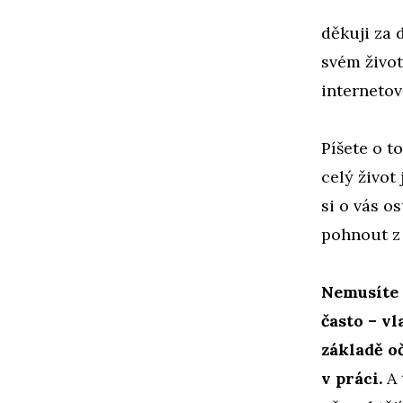
děkuji za 
svém život
interneto
Píšete o t
celý život
si o vás o
pohnout z
Nemusíte s
často – vl
základě o
v práci.
A 