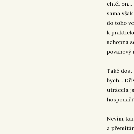
chtěl on… 
sama však 
do toho vc
k praktick
schopna se
povahový r
Také dost 
bych… Dřív
utrácela j
hospodařit
Nevím, kam
a přemítá