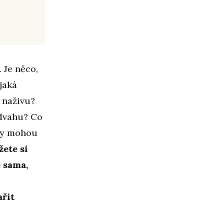
 Je něco,
ějaká
t naživu?
odvahu? Co
zky mohou
ete si
e sama,
ařit