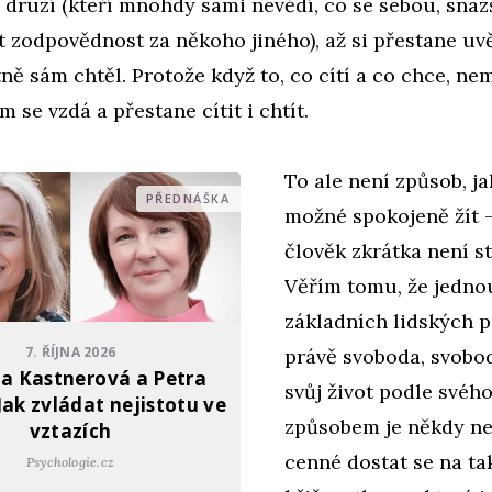
 druzí (kteří mnohdy sami nevědí, co se sebou, snazš
t zodpovědnost za někoho jiného), až si přestane u
tně sám chtěl. Protože když to, co cítí a co chce, n
 se vzdá a přestane cítit i chtít.
To ale není způsob, j
PŘEDNÁŠKA
možné spokojeně žít –
člověk zkrátka není s
Věřím tomu, že jedno
základních lidských p
7. ŘÍJNA 2026
právě svoboda, svobo
a Kastnerová a Petra
svůj život podle svéh
Jak zvládat nejistotu ve
způsobem je někdy n
vztazích
cenné dostat se na t
Psychologie.cz