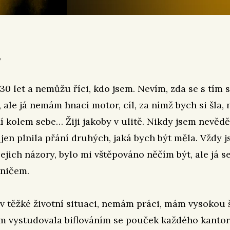
,
 30 let a nemůžu říci, kdo jsem. Nevím, zda se s tím 
, ale já nemám hnací motor, cíl, za nímž bych si šla, 
í kolem sebe… Žiji jakoby v ulitě. Nikdy jsem nevědě
a jen plnila přání druhých, jaká bych být měla. Vždy 
jejich názory, bylo mi vštěpováno něčím být, ale já s
 ničem.
v těžké životní situaci, nemám práci, mám vysokou 
m vystudovala biflováním se pouček každého kantora