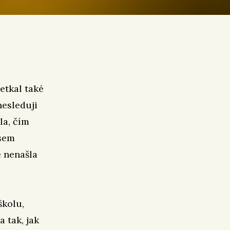
setkal také
nesleduji
la, čím
jsem
e nenašla
školu,
 tak, jak