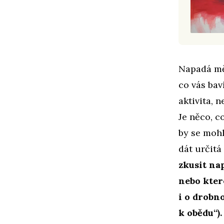
Napadá mě
co vás bav
aktivita, n
Je něco, c
by se moh
dát určitá
zkusit na
nebo kter
i o drobn
k obědu“).