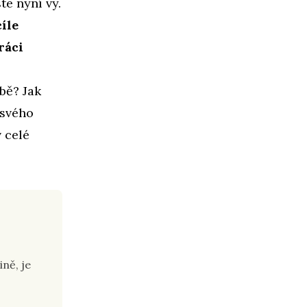
te nyní vy.
íle
ráci
bě? Jak
 svého
v celé
ně, je