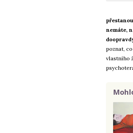
přestanou 
nemáte, n
doopravdy
poznat, co
vlastního 
psychotera
Mohlo