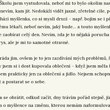
Školu jsem vystudovala, neboť mi to bylo okolím na
nevím, kam jít. Nedokáži vidět jasné, zřetelné cíle, 
hází myšlenka, co si myslí druzí – např. bojím se i p
ému lékaři, neboť nevím, jaký bude… a touto myšle
 zaobírat celý den. Nevím, zda je to nějaká porucha
ys, ale je mi to samotné otravné.
ráda jím, ovšem je to jen zazdívání mých problémů, 
 jsem si i dost kupovala oblečení – když jsem měla 
sem prakticky jen za oblečení a jídlo. Nejsem schop
 a postarat se o sebe.
 se obrátit, odkud začít, dny trávím pořád stejně, j
m o myšlence na změnu, kterou nemám naformulova