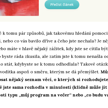
Přečíst článek
 k tomu pár způsobů, jak takovému hledání pomoci.
í, nebo co vás bavilo dříve a čeho jste nechala? Je n
ebo máte v hlavě nějaký zážitek, kdy jste se cítila bý
o byste ráda zkusila, ale zatím jste k tomu nenašla 
lo stát, kdybyste se k tomu odhodlala? Takové otá
 vodítka aspoň o směru, kterým se dá přemýšlet.
Můž
psat nějaký seznam věcí, o kterých si rozhodujet
é jste sama rozhodla v minulosti (klidně může jít
osti typu „můj program na večer“ nebo „co budu v