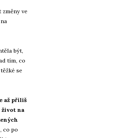
at změny ve
 na
htěla být,
ad tím, co
 těžké se
e až příliš
 život na
ízených
, co po