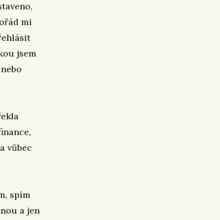
staveno,
pořád mi
řehlásit
nkou jsem
 nebo
řekla
finance,
na vůbec
ím, spím
nou a jen