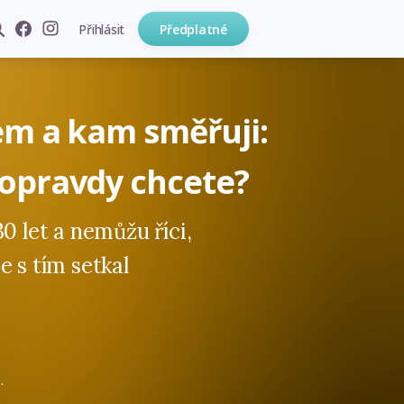
Přihlásit
Předplatné
em a kam směřuji:
opravdy chcete?
0 let a nemůžu říci,
e s tím setkal
.