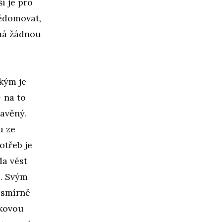
í je pro
vědomovat,
emá žádnou
akým je
 na to
tavěný.
u ze
otřeb je
da vést
o. Svým
esmírně
akovou