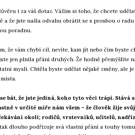
důvěru i za váš dotaz. Vážím si toho, že chcete uděl
ě a že jste našla odvahu obrátit se s prosbou o radu
vou poradnu.
om, že vám chybí cíl, nevíte, kam jít nebo čím byste c
 jste jen plnila přání druhých. Že hodně přemýšlíte n
statní myslí. Chtěla byste udělat nějaké změny, ale je
 místa.
e bát, že jste jediná, koho tyto věci trápí. Stává s
astně v určité míře nám všem – že člověk žije svůj
čekávání okolí; rodičů, vrstevníků, učitelů, nadř
tak dlouho podřizuje svá vlastní přání a touhy tomu