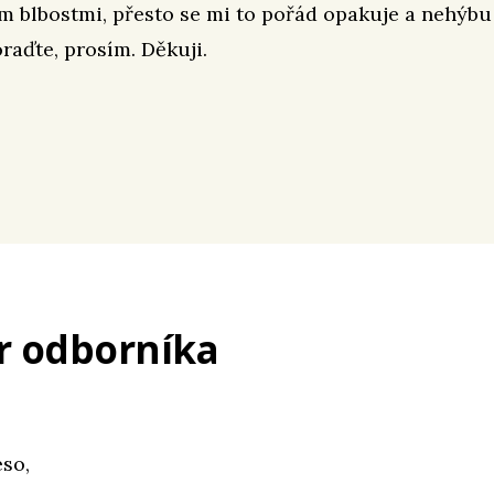
m blbostmi, přesto se mi to pořád opakuje a nehýbu
aďte, prosím. Děkuji.
r odborníka
so,