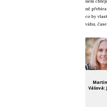
něm chtějí
ně přebíra
co by vlas
váhu, časem
Martin
Vášová: 