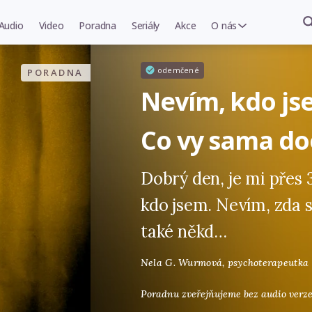
Audio
Video
Poradna
Seriály
Akce
O nás
odemčené
PORADNA
Nevím, kdo js
Co vy sama do
Dobrý den, je mi přes 3
kdo jsem. Nevím, zda s
také někd…
Nela G. Wurmová,
psychoterapeutka
Poradnu zveřejňujeme bez audio verze