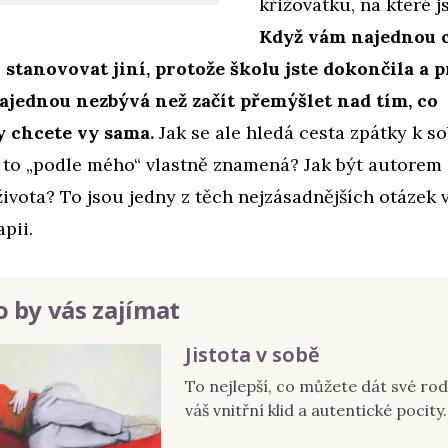
křižovatku, na které js
Když vám najednou c
stanovovat jiní, protože školu jste dokončila a p
ajednou nezbývá než začít přemýšlet nad tím, co
 chcete vy sama.
Jak se ale hledá cesta zpátky k so
 to „podle mého“ vlastně znamená? Jak být autorem
života? To jsou jedny z těch nejzásadnějších otázek 
pii.
 by vás zajímat
Jistota v sobě
To nejlepší, co můžete dát své rodi
váš vnitřní klid a autentické pocity.