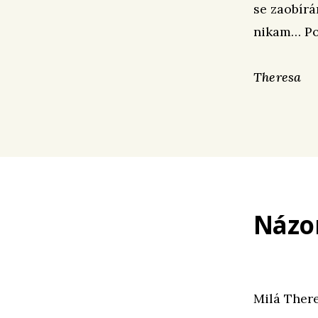
se zaobírá
nikam… Por
Theresa
Názo
Milá There