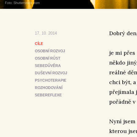
Foto: Shutterstock.com
Dobrý den
17. 10. 2014
CÍLE
OSOBNÍ ROZVOJ
je mi přes
OSOBNÍ RŮST
někdo jiný
SEBEDŮVĚRA
reálné děn
DUŠEVNÍ ROZVOJ
PSYCHOTERAPIE
chci být, 
ROZHODOVÁNÍ
přejímala 
SEBEREFLEXE
pořádně v
Nyní jsem 
kterou jse