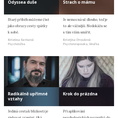
Odyssea duše
Strach o mámu
Starý příběh můžeme číst
Je nemocná už dlouho, teď je
jako obrazy cesty zpátky
to ale vážnější. Nedokážu se
k sobě.
s tím vším smířit.
Kristina Sarisová
Kristýna Drozdová
Psycholožka
Psychoterapeutka, lékařka
Radikálně upřímné
Krok do prázdna
vztahy
Jediná cesta k blízkosti je
Při aplikování
riskovat zranění, říká
psychologických poznatků do