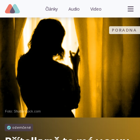
Články
Audio
Video
PORADNA
Foto: Shutterstock.com
odemčené