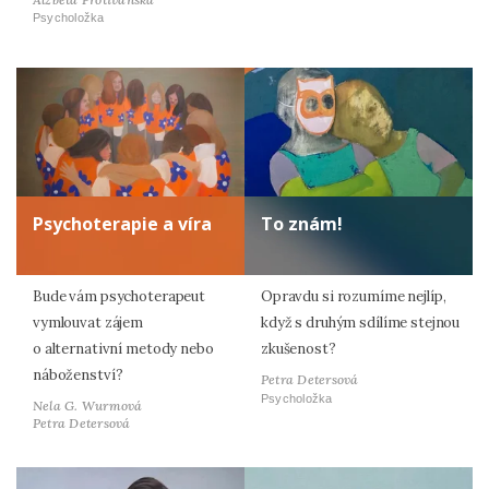
Psycholožka
Psychoterapie a víra
To znám!
Bude vám psychoterapeut
Opravdu si rozumíme nejlíp,
vymlouvat zájem
když s druhým sdílíme stejnou
o alternativní metody nebo
zkušenost?
náboženství?
Petra Detersová
Psycholožka
Nela G. Wurmová
Petra Detersová