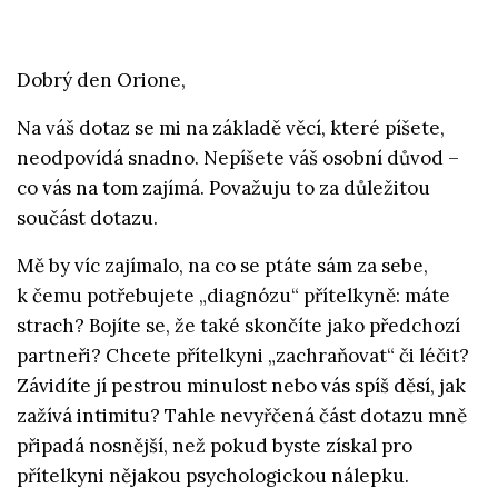
Dobrý den Orione,
Na váš dotaz se mi na základě věcí, které píšete,
neodpovídá snadno. Nepíšete váš osobní důvod –
co vás na tom zajímá. Považuju to za důležitou
součást dotazu.
Mě by víc zajímalo, na co se ptáte sám za sebe,
k čemu potřebujete „diagnózu“ přítelkyně: máte
strach? Bojíte se, že také skončíte jako předchozí
partneři? Chcete přítelkyni „zachraňovat“ či léčit?
Závidíte jí pestrou minulost nebo vás spíš děsí, jak
zažívá intimitu? Tahle nevyřčená část dotazu mně
připadá nosnější, než pokud byste získal pro
přítelkyni nějakou psychologickou nálepku.