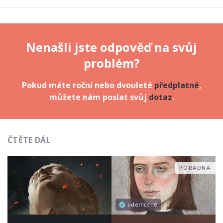
Nenašli jste odpověď na svůj
problém?
Pokud máte roční nebo dvouleté
předplatné
,
můžete nám poslat svůj
dotaz
.
ČTĚTE DÁL
PORADNA
odemčené