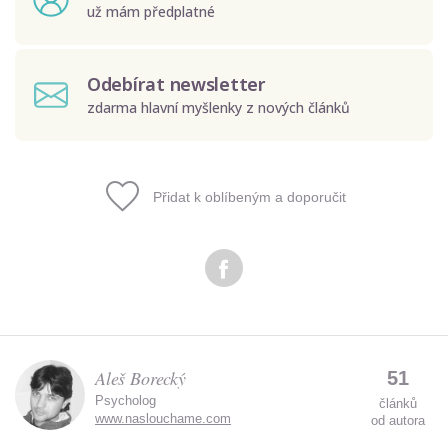
už mám předplatné
Odebírat newsletter
zdarma hlavní myšlenky z nových článků
Přidat k oblíbeným a doporučit
Odeslat
Zadáním e-mailu souhlasíte se zpracováním osobních
údajů.
Aleš Borecký
51
Psycholog
článků
www.naslouchame.com
od autora