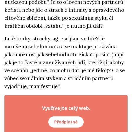
nutkavou podobu? Je to o lovení nových partnerů –
kořistí, nebo jde o strach z intimity a opravdového
citového sblížení, takže po sexuálním styku či
krátkém období „vztahu“ je nutno jít dál?
Jaké touhy, strachy, agrese jsou ve hře? Je
narušena sebehodnota a sexualita je prožívána
jako možnost jak sebehodnotu získat, posílit (např.
jak je to časté u zneužívaných lidí, kteří žijí jakoby
ve scénáři „jediné, co mohu dát, je mé tělo“)? Co se
vůbec sexuálním stykem a střídáním partnerů
vyjadřuje, manifestuje?
Využívejte celý web.
Předplatné