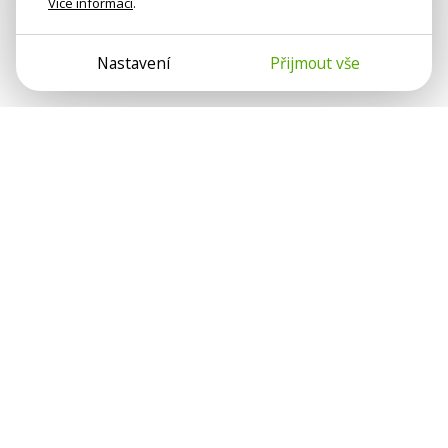
Více informací
.
Nastavení
Přijmout vše
Psychologové a psychoterapeuti na webu Psychologie.cz
sdílí své zkušenosti s lidmi, kterým se nemohou věnovat
osobně. Připojte se k nám, podporujeme se navzájem.
Díky.
Předplatné
Darujte předplatné
Přihlásit