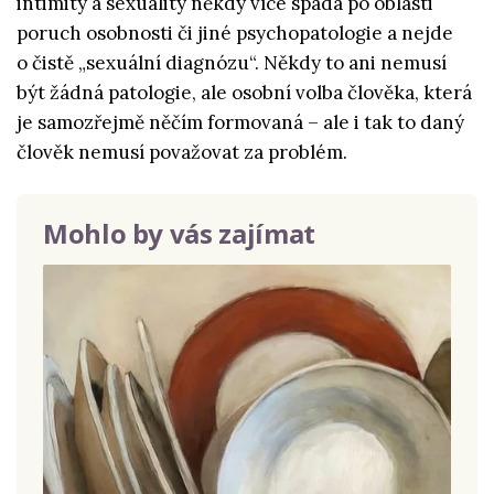
intimity a sexuality někdy více spadá po oblasti
poruch osobnosti či jiné psychopatologie a nejde
o čistě „sexuální diagnózu“. Někdy to ani nemusí
být žádná patologie, ale osobní volba člověka, která
je samozřejmě něčím formovaná – ale i tak to daný
člověk nemusí považovat za problém.
Mohlo by vás zajímat