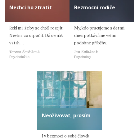
Nechci ho ztratit
Bezmocní rodiče
Řekl mi, že by se chtěl rozejít.
My, kdo pracujeme s dětmi,
Nevím, co si počít. Dá se náš
dnes potkáváme velmi
vztah …
podobné příběhy.
Tereza Ševčíková
Jan Kulhánek
Psycholožka
Psycholog
Neoživovat, prosím
I v bezmoci o sobě člověk