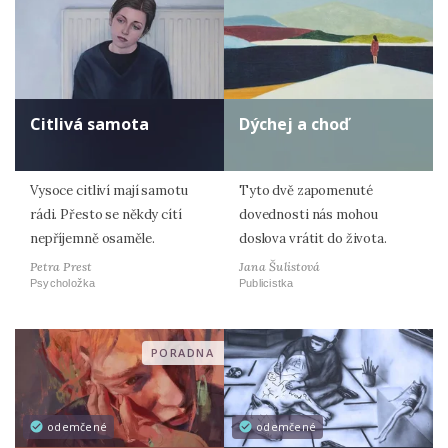
Citlivá samota
Dýchej a choď
Vysoce citliví mají samotu
Tyto dvě zapomenuté
rádi. Přesto se někdy cítí
dovednosti nás mohou
nepříjemně osaměle.
doslova vrátit do života.
Petra Prest
Jana Šulistová
Psycholožka
Publicistka
PORADNA
odemčené
odemčené