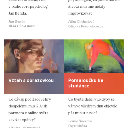
v rozhovoru psycholog
života musíme někdy
Jan Benda.
improvizovat.
Jan Benda
Jitka Cholastová
Jitka Cholastová
Editorka Psychologie.cz
Vztah s obrazovkou
Pomaloučku ke
studánce
Co dávají počítačové hry
Co byste dělali vy, kdyby se
dospělému muži? A jak
vám ve všedním dnu objevilo
partnera z online světa
pár minut navíc?
zavolat zpátky?
Lenka Šilerová
Psycholožka
Alžběta Protivanská