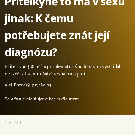
Přítelkyně to má v sexu
jinak: K čemu
potřebujete znát její
diagnózu?
Přítelkyně (30 let) s problematickým dětstvím vystřídala
neuvěřitelné množství sexuálních part…
Aleš Borecký,
psycholog
Poradnu zveřejňujeme bez audio verze.
4. 2. 2011