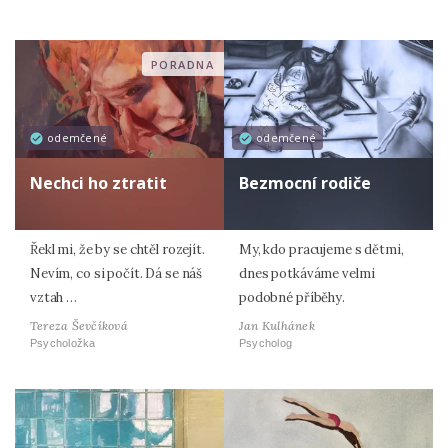
PORADNA
odemčené
odemčené
Nechci ho ztratit
Bezmocní rodiče
Řekl mi, že by se chtěl rozejít.
My, kdo pracujeme s dětmi,
Nevím, co si počít. Dá se náš
dnes potkáváme velmi
vztah …
podobné příběhy.
Tereza Ševčíková
Jan Kulhánek
Psycholožka
Psycholog