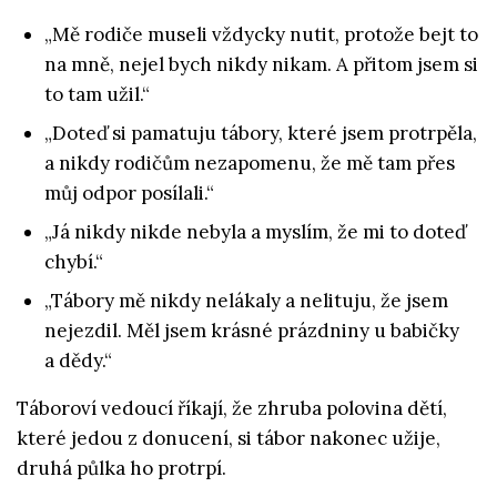
„Mě rodiče museli vždycky nutit, protože bejt to
na mně, nejel bych nikdy nikam. A přitom jsem si
to tam užil.“
„Doteď si pamatuju tábory, které jsem protrpěla,
a nikdy rodičům nezapomenu, že mě tam přes
můj odpor posílali.“
„Já nikdy nikde nebyla a myslím, že mi to doteď
chybí.“
„Tábory mě nikdy nelákaly a nelituju, že jsem
nejezdil. Měl jsem krásné prázdniny u babičky
a dědy.“
Táboroví vedoucí říkají, že zhruba polovina dětí,
které jedou z donucení, si tábor nakonec užije,
druhá půlka ho protrpí.