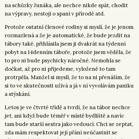
na schůzky Junáka, ale nechce nikde spát, chodit
na výpravy, nestojí o spaní v přírodě atd.
Protože ostatní členové rodiny si myslí, že je jenom
rozmazlená a že je automatické, že bude jezdit na
tábory také, přihlásila jsem ji dvakrát na týdenní
pobyt na 14denním táboře, protože jsem věděla, že
to pro ni bude psychicky náročné. Nemohla se
dočkat, až pro ni přijedeme, vyloženě to tam
protrpěla. Manžel si myslí, že to na ni přenáším, že
si to ve skutečnosti užívá a já v ní vyvolávám paniku
a stýskání.
Letos je ve čtvrté třídě a tvrdí, že na tábor nechce
jet, ani když bude téměř v místě bydliště a navíc
tam bude starší sestra jako vedoucí. Chci se zeptat,
zda mám respektovat její přání neúčastnit se