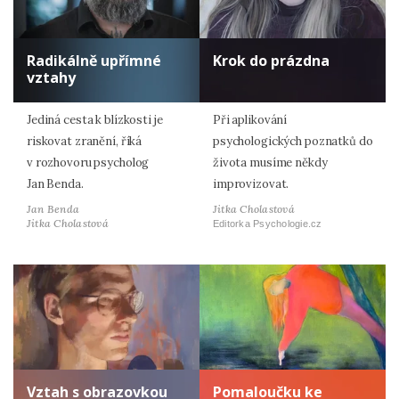
Radikálně upřímné
Krok do prázdna
vztahy
Jediná cesta k blízkosti je
Při aplikování
riskovat zranění, říká
psychologických poznatků do
v rozhovoru psycholog
života musíme někdy
Jan Benda.
improvizovat.
Jan Benda
Jitka Cholastová
Jitka Cholastová
Editorka Psychologie.cz
Vztah s obrazovkou
Pomaloučku ke