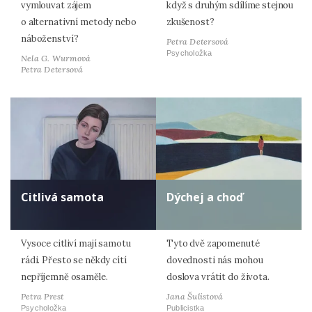
vymlouvat zájem
když s druhým sdílíme stejnou
o alternativní metody nebo
zkušenost?
náboženství?
Petra Detersová
Psycholožka
Nela G. Wurmová
Petra Detersová
Citlivá samota
Dýchej a choď
Vysoce citliví mají samotu
Tyto dvě zapomenuté
rádi. Přesto se někdy cítí
dovednosti nás mohou
nepříjemně osaměle.
doslova vrátit do života.
Petra Prest
Jana Šulistová
Psycholožka
Publicistka