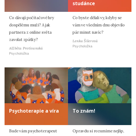
studánce
Co dávají počítačové hry
Co byste dělali vy, kdyby se
dospělému muži? A jak
vám ve všedním dnu objevilo
partnera z online světa
pár minut navíc?
zavolat zpátky?
Lenka Šilerová
Psycholožka
Alžběta Protivanská
Psycholožka
Psychoterapie a víra
To znám!
Bude vám psychoterapeut
Opravdu si rozumíme nejlíp,