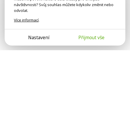
návštěvnosti? Svůj souhlas můžete kdykoliv změnit nebo
odvolat.
Více informací
.
Nastavení
Přijmout vše
Psychologové a psychoterapeuti na webu Psychologie.cz
sdílí své zkušenosti s lidmi, kterým se nemohou věnovat
osobně. Připojte se k nám, podporujeme se navzájem.
Díky.
Předplatné