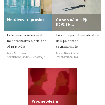
Neoživovat, prosím
Co se s námi děje,
když se …
I v bezmoci o sobě člověk
Jak si z odpočinku neudělat jen
může rozhodovat, pokud se
další položku na
připraví včas.
seznamu úkolů?
Jana Šulistová
Lucie Brandtlová
Stanislava Gabriel Waldštejn
Psychoterapeutka
Proč neodešla