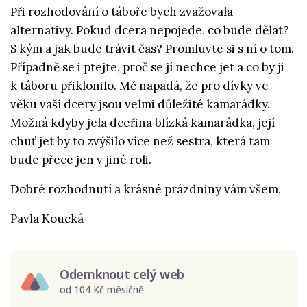
Při rozhodování o táboře bych zvažovala
alternativy. Pokud dcera nepojede, co bude dělat?
S kým a jak bude trávit čas? Promluvte si s ní o tom.
Případně se i ptejte, proč se jí nechce jet a co by ji
k táboru přiklonilo. Mě napadá, že pro dívky ve
věku vaší dcery jsou velmi důležité kamarádky.
Možná kdyby jela dceřina blízká kamarádka, její
chuť jet by to zvýšilo více než sestra, která tam
bude přece jen v jiné roli.
Dobré rozhodnutí a krásné prázdniny vám všem,
Pavla Koucká
Odemknout celý web
od 104 Kč měsíčně