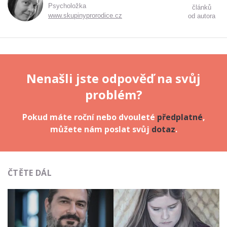
Psycholožka
článků
www.skupinyprorodice.cz
od autora
Nenašli jste odpověď na svůj
problém?
Pokud máte roční nebo dvouleté
předplatné
,
můžete nám poslat svůj
dotaz
.
ČTĚTE DÁL