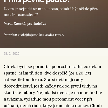
Dcera je nejradši se mnou doma, odmítá být někde přes
noc. Je rozmazlená?
Pavla Koucká,
psycholožka
Poradnu zveřejňujeme bez audio verze.
28. 2. 2020
Chtěla bych se poradit a poprosit o radu, co dělám
špatně. Mám tři děti, dvě dospělé (24 a 20 let)
a desetiletou dceru. Starší děti mají rády
dobrodružství, jezdí každý rok od první třídy na
skautské tábory. Nejmladší dcera je na mne hodně
navázaná, vyžaduje mou přítomnost večer při
usínání, nemá ráda, když jsem mimo domov. Chodí