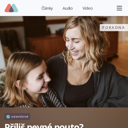
Články
Audio
Video
PORADNA
odemčené
Příliš pevné pouto?