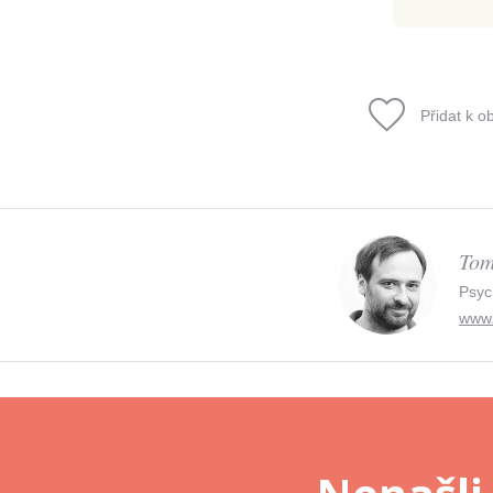
Přidat k o
Tom
Psyc
www.