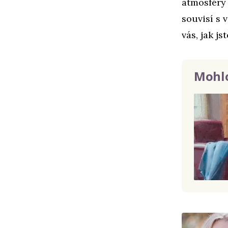
atmosféry 
souvisí s 
vás, jak j
Mohlo