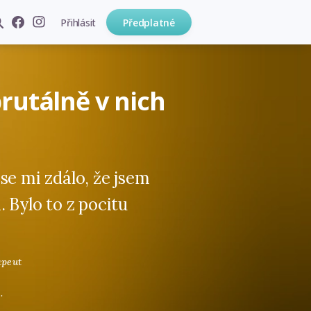
Přihlásit
Předplatné
rutálně v nich
se mi zdálo, že jsem
. Bylo to z pocitu
apeut
.