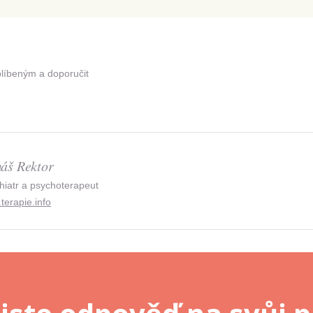
Odeslat
Zadáním e-mailu souhlasíte se zpracováním osobních údajů.
blíbeným a doporučit
áš Rektor
hiatr a psychoterapeut
terapie.info