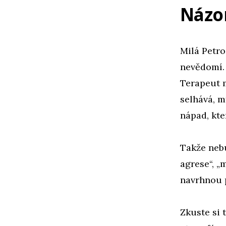
Názo
Milá Petro
nevědomí. 
Terapeut 
selhává, m
nápad, kte
Takže nebu
agrese“, „
navrhnou 
Zkuste si 