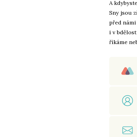
A kdybyste
Sny jsou z
před námi
i v bdělos
říkáme neb