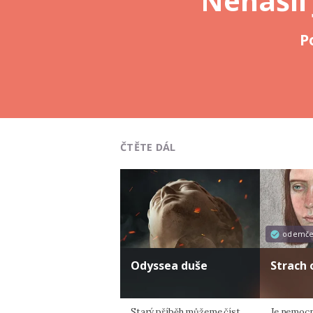
Nenašli
P
ČTĚTE DÁL
odemč
Odyssea duše
Strach
Starý příběh můžeme číst
Je nemocná