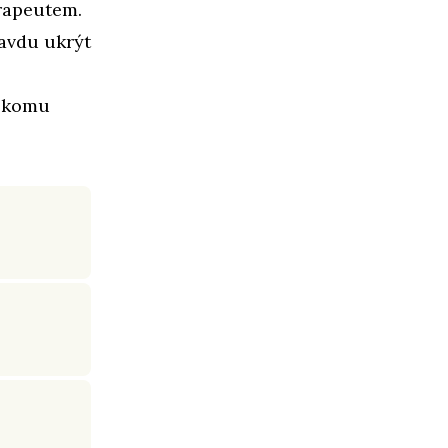
erapeutem.
ravdu ukrýt
někomu