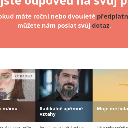
 jste odpověď na svůj 
okud máte roční nebo dvouleté
předplat
můžete nám poslat svůj
dotaz
.
PORADNA
ené
 o mámu
Radikálně upřímné
Moje metoda
vztahy
 už dlouho, teď je
Jediná cesta k blízkosti je
Jak o sebe pečují 