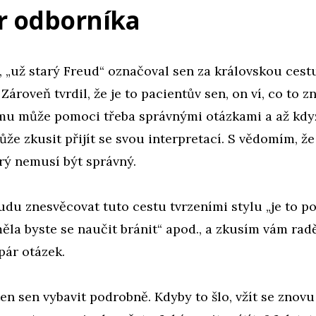
r odborníka
, „už starý Freud“ označoval sen za královskou cest
Zároveň tvrdil, že je to pacientův sen, on ví, co to 
mu může pomoci třeba správnými otázkami a až kdy
ůže zkusit přijít se svou interpretací. S vědomím, že 
rý nemusí být správný.
du znesvěcovat tuto cestu tvrzeními stylu „je to p
měla byste se naučit bránit“ apod., a zkusím vám radě
pár otázek.
ten sen vybavit podrobně. Kdyby to šlo, vžít se znovu