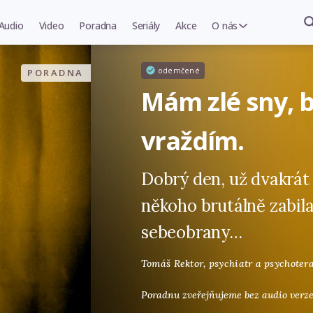
Audio
Video
Poradna
Seriály
Akce
O nás
odemčené
PORADNA
Mám zlé sny, b
vraždím.
Dobrý den, už dvakrát 
někoho brutálně zabila
sebeobrany…
Tomáš Rektor,
psychiatr a psychoter
Poradnu zveřejňujeme bez audio verze