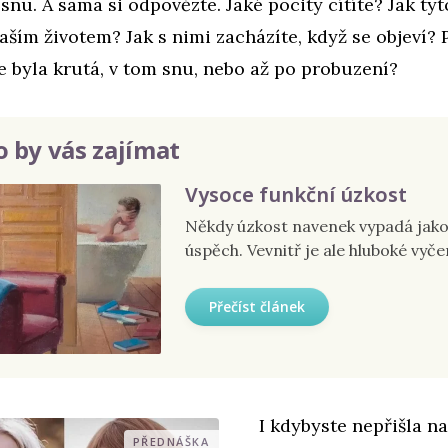
snu. A sama si odpovězte. Jaké pocity cítíte? Jak tyt
vaším životem? Jak s nimi zacházíte, když se objeví? 
ste byla krutá, v tom snu, nebo až po probuzení?
 by vás zajímat
Vysoce funkční úzkost
Někdy úzkost navenek vypadá jak
úspěch. Vevnitř je ale hluboké vyče
Přečíst článek
I kdybyste nepřišla n
PŘEDNÁŠKA