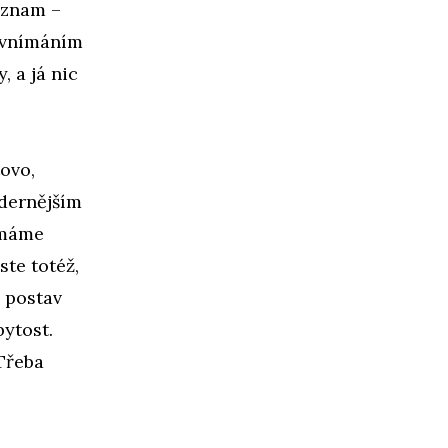
ýznam –
evnímáním
, a já nic
ovo,
dernějším
 máme
ste totéž,
h postav
bytost.
 Třeba