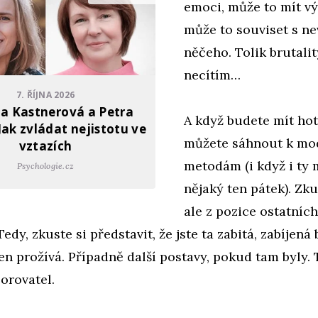
emoci, může to mít v
může to souviset s n
něčeho. Tolik brutality
necítím…
7. ŘÍJNA 2026
a Kastnerová a Petra
A když budete mít hot
Jak zvládat nejistotu ve
můžete sáhnout k mo
vztazích
metodám (i když i ty
Psychologie.cz
nějaký ten pátek). Zku
ale z pozice ostatníc
edy, zkuste si představit, že jste ta zabitá, zabíjená 
sen prožívá. Případně další postavy, pokud tam byly.
orovatel.