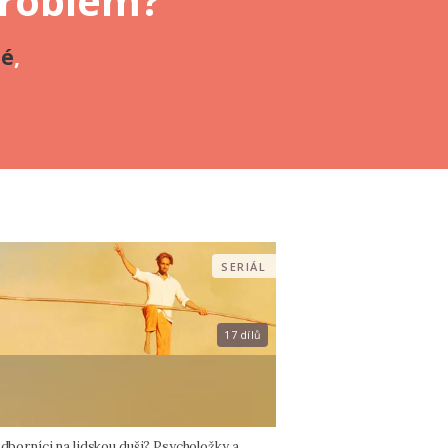
problém?
né
,
SERIÁL
17 dílů
odborníci na lidskou duši? Psycholožky a