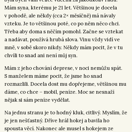
Mám syna, kterému je 21 let. Většinou je docela
v pohodě, ale někdy (cca 2× měsíčně) má návaly
vzteku. Je to většinou poté, co po něm něco chci.
Třeba aby doma s něčím pomohl. Začne se vztekat
a nadávat, používá hrubá slova. Vinu vždy vidí ve
mně, v sobě skoro nikdy. Někdy mám pocit, že v tu
chvíli to snad ani není můj syn.
Mám z jeho chování deprese, v noci nemůžu spát.
S manželem máme pocit, že jsme ho snad
rozmazlili. Docela dost mu dopřejeme, většinou mu
dáme, co chce – mobil, peníze. Moc se nesnaží
nějak si sám peníze vydělat.
Na jednu stranu je to hodný kluk, citlivý. Myslím, že
je jen nešťastný. Dříve hrál hokej a bavila ho
spousta věcí. Nakonec ale musel s hokejem ze