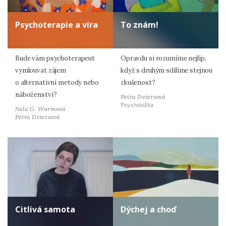
Psychoterapie a víra
To znám!
Bude vám psychoterapeut
Opravdu si rozumíme nejlíp,
vymlouvat zájem
když s druhým sdílíme stejnou
o alternativní metody nebo
zkušenost?
náboženství?
Petra Detersová
Psycholožka
Nela G. Wurmová
Petra Detersová
Citlivá samota
Dýchej a choď