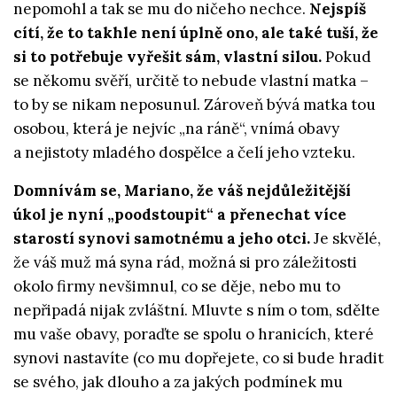
nepomohl a tak se mu do ničeho nechce.
Nejspíš
cítí, že to takhle není úplně ono, ale také tuší, že
si to potřebuje vyřešit sám, vlastní silou.
Pokud
se někomu svěří, určitě to nebude vlastní matka –
to by se nikam neposunul. Zároveň bývá matka tou
osobou, která je nejvíc „na ráně“, vnímá obavy
a nejistoty mladého dospělce a čelí jeho vzteku.
Domnívám se, Mariano, že váš nejdůležitější
úkol je nyní
„poodstoupit“ a přenechat více
starostí synovi samotnému a jeho otci.
Je skvělé,
že váš muž má syna rád, možná si pro záležitosti
okolo firmy nevšimnul, co se děje, nebo mu to
nepřipadá nijak zvláštní. Mluvte s ním o tom, sdělte
mu vaše obavy, poraďte se spolu o hranicích, které
synovi nastavíte (co mu dopřejete, co si bude hradit
se svého, jak dlouho a za jakých podmínek mu