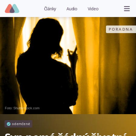
Články
Audio
Video
PORADNA
Foto: Shutterstock.com
odemčené