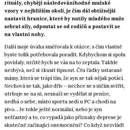
rituály, chybějí následováníhodné mužské
vzory v nejbližším okolí, je čím dál obtížnější
nastavit hranice, které by nutily mladého muže
sebrat síly, odpoutat se od rodičů a postavit se
na vlastní nohy.
Další moje úvaha směřovala k otázce, s čím vlastně
byste tolik potřebovala poradit. Kdybychom si spolu
povídaly, určitě bych se vás na to zeptala. Takhle
nezbývá, než si zkusit tipnout. Čtu řádky ustarané
mámy, která se trápí tím, že syn se tak nějak potácí.
Nechová se tak, jako dřív – nechce se s ničím svěřit,
utrhuje se na ni, nesnaží se vydělat si peníze,
nedbá o sebe, místo sportu sedí u PC a chodí na
pivo… Je tohle ještě normální, nebo je syn
nešťastný a to, co vypadá jako příznaky deprese je
skutečně začínající onemocnění? Co když nezvládl