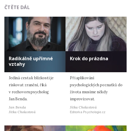
ČTĚTE DÁL
Radikálně upřímné
Krok do prázdna
vztahy
Jediná cesta k blízkosti je
Při aplikování
riskovat zranění, říká
psychologických poznatků do
v rozhovoru psycholog
života musíme někdy
Jan Benda.
improvizovat.
Jan Benda
Jitka Cholastová
Jitka Cholastová
Editorka Psychologie.cz