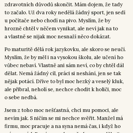
zdravotních důvodů skončit. Mám dojem, že tady
to začalo. Už dva roky nedělá žádný sport, jen sedí
u počítače nebo chodí na pivo. Myslím, že by
hrozně chtěl v něčem vynikat, ale neví jak na to
a vlastně se nijak moc nesnaží něco dokázat.
Po maturitě dělá rok jazykovku, ale skoro se neučí.
Myslím, že by měl i na vysokou školu, ale učení ho
vůbec nebaví. Vlastně ani sám neví, co by chtěl dál
dělat. Nemá žádný cíl, práci si neshání, jen se tak
nějak potácí. Dříve to byl moc hezký a veselý kluk,
ale přibral, neholí se, nechce chodit k holiči, moc
o sebe nedbá.
Jsem z toho moc nešťastná, chci mu pomoci, ale
nevím jak. S ničím se mi nechce svěřit. Manžel má
firmu, moc pracuje a na syna nemá čas, i když ho