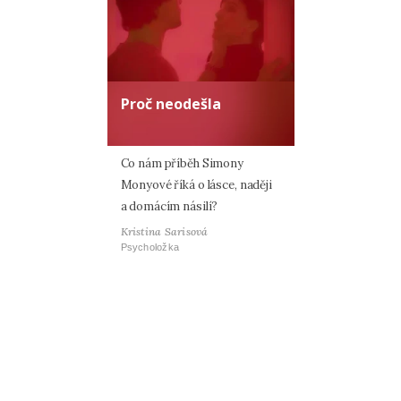
Proč neodešla
Co nám příběh Simony
Monyové říká o lásce, naději
a domácím násilí?
Kristina Sarisová
Psycholožka