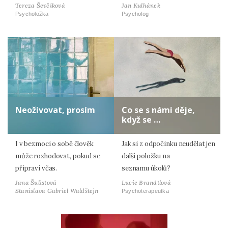
Tereza Ševčíková
Jan Kulhánek
Psycholožka
Psycholog
Neoživovat, prosím
Co se s námi děje,
když se …
I v bezmoci o sobě člověk
Jak si z odpočinku neudělat jen
může rozhodovat, pokud se
další položku na
připraví včas.
seznamu úkolů?
Jana Šulistová
Lucie Brandtlová
Stanislava Gabriel Waldštejn
Psychoterapeutka