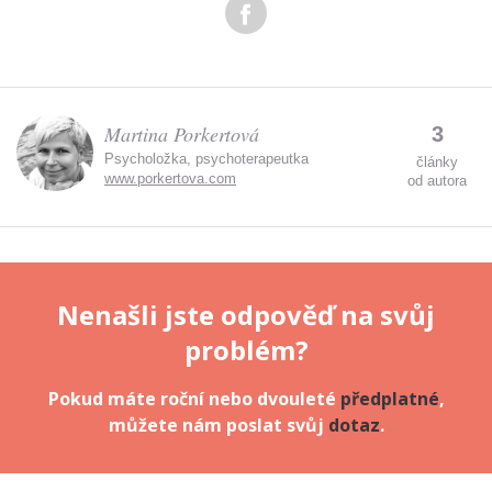
údajů.
Martina Porkertová
3
Psycholožka, psychoterapeutka
články
www.porkertova.com
od autora
Nenašli jste odpověď na svůj
problém?
Pokud máte roční nebo dvouleté
předplatné
,
můžete nám poslat svůj
dotaz
.