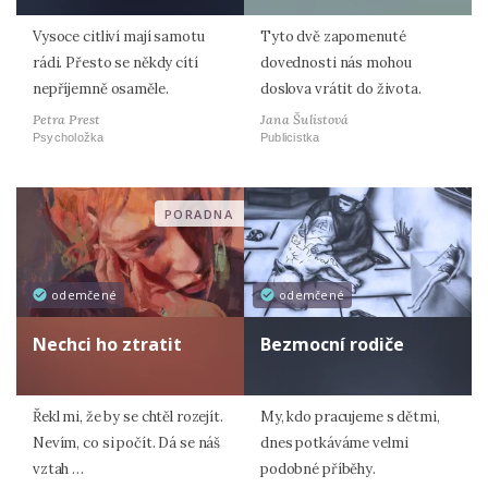
Vysoce citliví mají samotu
Tyto dvě zapomenuté
rádi. Přesto se někdy cítí
dovednosti nás mohou
nepříjemně osaměle.
doslova vrátit do života.
Petra Prest
Jana Šulistová
Psycholožka
Publicistka
PORADNA
odemčené
odemčené
Nechci ho ztratit
Bezmocní rodiče
Řekl mi, že by se chtěl rozejít.
My, kdo pracujeme s dětmi,
Nevím, co si počít. Dá se náš
dnes potkáváme velmi
vztah …
podobné příběhy.