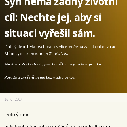
Syn nemá žádný životní
cíl: Nechte jej, aby si
situaci vyřešil sám.
Dobrý den, byla bych vám velice vděčná za jakoukoliv radu.
Mám syna, kterému je 21 let. Vě…
Martina Porkertová,
psycholožka, psychoterapeutka
Poradnu zveřejňujeme bez audio verze.
16. 6. 2014
Dobrý den,
byla bych vám velice vděčná za jakoukoliv radu.