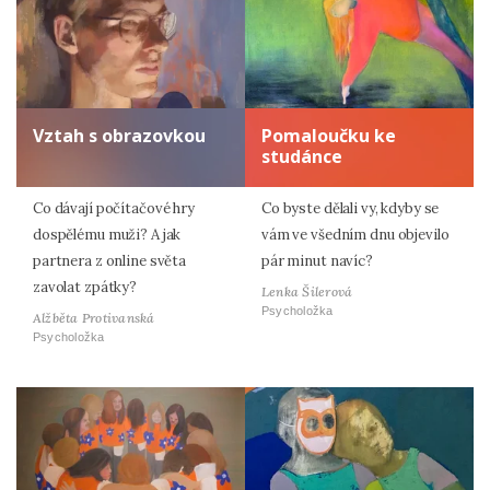
Vztah s obrazovkou
Pomaloučku ke
studánce
Co dávají počítačové hry
Co byste dělali vy, kdyby se
dospělému muži? A jak
vám ve všedním dnu objevilo
partnera z online světa
pár minut navíc?
zavolat zpátky?
Lenka Šilerová
Psycholožka
Alžběta Protivanská
Psycholožka