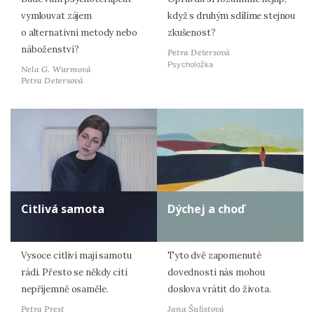
vymlouvat zájem
když s druhým sdílíme stejnou
o alternativní metody nebo
zkušenost?
náboženství?
Petra Detersová
Psycholožka
Nela G. Wurmová
Petra Detersová
Citlivá samota
Dýchej a choď
Vysoce citliví mají samotu
Tyto dvě zapomenuté
rádi. Přesto se někdy cítí
dovednosti nás mohou
nepříjemně osaměle.
doslova vrátit do života.
Petra Prest
Jana Šulistová