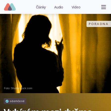
Články
Audio
Video
PORADNA
Foto: Shutterstock.com
odemčené