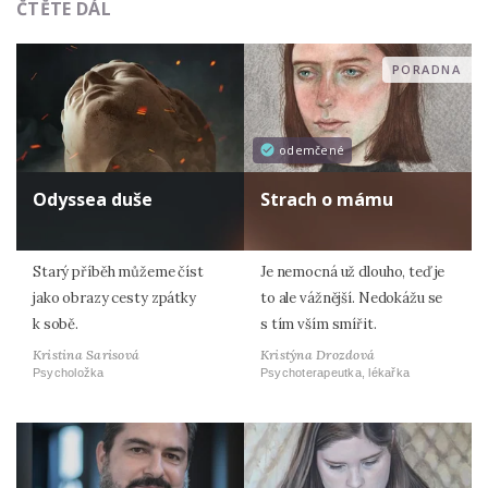
ČTĚTE DÁL
PORADNA
odemčené
Odyssea duše
Strach o mámu
Starý příběh můžeme číst
Je nemocná už dlouho, teď je
jako obrazy cesty zpátky
to ale vážnější. Nedokážu se
k sobě.
s tím vším smířit.
Kristina Sarisová
Kristýna Drozdová
Psycholožka
Psychoterapeutka, lékařka