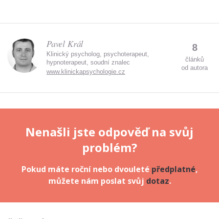
Pavel Král
8
Klinický psycholog, psychoterapeut,
článků
hypnoterapeut, soudní znalec
od autora
www.klinickapsychologie.cz
Nenašli jste odpověď na svůj
problém?
Pokud máte roční nebo dvouleté
předplatné
,
můžete nám poslat svůj
dotaz
.