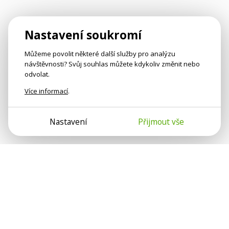
Nastavení soukromí
Můžeme povolit některé další služby pro analýzu
návštěvnosti? Svůj souhlas můžete kdykoliv změnit nebo
odvolat.
Více informací
.
Nastavení
Přijmout vše
Psychologové a psychoterapeuti na webu Psychologie.cz
sdílí své zkušenosti s lidmi, kterým se nemohou věnovat
osobně. Připojte se k nám, podporujeme se navzájem.