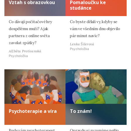
Vztah s obrazovkou
Pomaloučku ke
studánce
Co dávají počítačové hry
Co byste dělali vy, kdyby se
dospělému muži? A jak
vám ve všedním dnu objevilo
partnera z online světa
pár minut navíc?
zavolat zpátky?
Lenka Šilerová
Psycholožka
Alžběta Protivanská
Psycholožka
Psychoterapie a víra
To znám!
Bude vám psychoterapeut
Opravdu si rozumíme nejlíp,