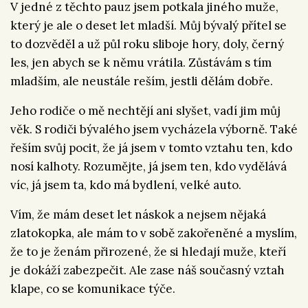
V jedné z těchto pauz jsem potkala jiného muže,
který je ale o deset let mladší. Můj bývalý přítel se
to dozvěděl a už půl roku sliboje hory, doly, černý
les, jen abych se k němu vrátila. Zůstávám s tím
mladším, ale neustále reším, jestli dělám dobře.
Jeho rodiče o mě nechtějí ani slyšet, vadí jim můj
věk. S rodiči bývalého jsem vycházela výborně. Také
řeším svůj pocit, že já jsem v tomto vztahu ten, kdo
nosí kalhoty. Rozumějte, já jsem ten, kdo vydělává
víc, já jsem ta, kdo má bydlení, velké auto.
Vím, že mám deset let náskok a nejsem nějaká
zlatokopka, ale mám to v sobě zakořeněné a myslím,
že to je ženám přirozené, že si hledají muže, kteří
je dokáží zabezpečit. Ale zase náš současný vztah
klape, co se komunikace týče.