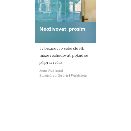
Neoživovat, prosím
I v bezmoci o sobě člověk
může rozhodovat, pokud se
připraví včas.
Jana Šulistová
Stanislava Gabriel Waldštejn