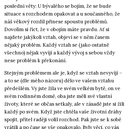
poslední věty: U bývalého se bojím, že se bude
situace s rozchodem opakovat a u současného, že
náš věkový rozdíl přinese spoustu problémů.
Dovolím si říct, že v obojím máte pravdu. Ať si
najdete jakýkoli vztah, objeví se v něm časem
nějaký problém. Každý vztah se (jako ostatně
všechno) nějak vyvíjí a každý vývoj s sebou vždy
nese problém k překonání.
Stejným problémem ale je, když se vztah nevyvíjí –
a to se (dle mého názoru) dělo ve vašem vztahu
předešlém. Vy jste žila ve svém velkém bytě, on ve
svém rodinném domě, oba jste měli své vlastní
životy, které se občas setkaly, ale v zásadě jste si žili
každý po svém. Když jste chtěla vaše životní dráhy
spojit, přítel raději volil rozchod. Pak jste se k sobě
vrátili a po čase se vše opakovalo. Byly věci, co vás