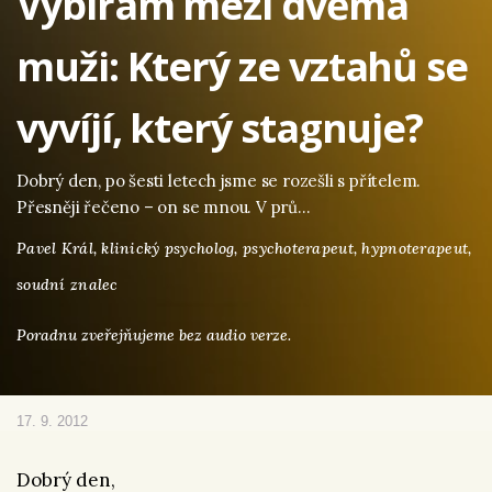
Vybírám mezi dvěma
muži: Který ze vztahů se
vyvíjí, který stagnuje?
Dobrý den, po šesti letech jsme se rozešli s přítelem.
Přesněji řečeno – on se mnou. V prů…
Pavel Král,
klinický psycholog, psychoterapeut, hypnoterapeut,
soudní znalec
Poradnu zveřejňujeme bez audio verze.
17. 9. 2012
Dobrý den,