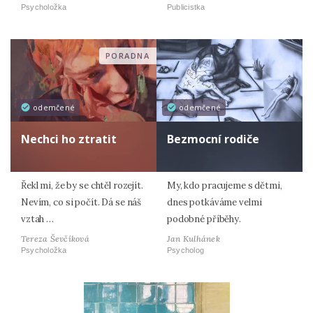
Psycholožka
Publicistka
PORADNA
odemčené
odemčené
Nechci ho ztratit
Bezmocní rodiče
Řekl mi, že by se chtěl rozejít.
My, kdo pracujeme s dětmi,
Nevím, co si počít. Dá se náš
dnes potkáváme velmi
vztah …
podobné příběhy.
Tereza Ševčíková
Jan Kulhánek
Psycholožka
Psycholog