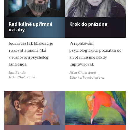
Radikálně upřímné
Krok do prázdna
vztahy
Jediná cesta k blízkosti je
Při aplikování
riskovat zranění, říká
psychologických poznatků do
v rozhovoru psycholog
života musíme někdy
Jan Benda.
improvizovat.
Jan Benda
Jitka Cholastová
Jitka Cholastová
Editorka Psychologie.cz