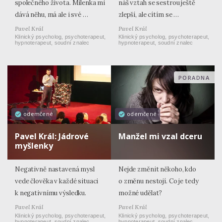
společného života. Milenka mi
náš vztah se sestrou ještě
dává něhu, má ale i své …
zlepší, ale cítím se …
Pavel Král
Pavel Král
Klinický psycholog, psychoterapeut,
Klinický psycholog, psychoterapeut,
hypnoterapeut, soudní znalec
hypnoterapeut, soudní znalec
PORADNA
odemčené
odemčené
Pavel Král: Jádrové
Manžel mi vzal dceru
myšlenky
Negativně nastavená mysl
Nejde změnit někoho, kdo
vede člověka v každé situaci
o změnu nestojí. Co je tedy
k negativnímu výsledku.
možné udělat?
Pavel Král
Pavel Král
Klinický psycholog, psychoterapeut,
Klinický psycholog, psychoterapeut,
hypnoterapeut, soudní znalec
hypnoterapeut, soudní znalec