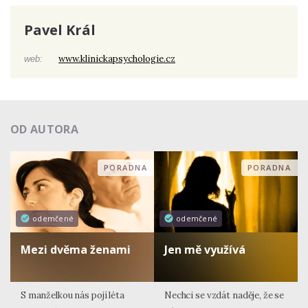
Pavel Král
www.klinickapsychologie.cz
web:
OD AUTORA
PORADNA
PORADNA
odemčené
odemčené
Mezi dvěma ženami
Jen mě využívá
S manželkou nás pojí léta
Nechci se vzdát naděje, že se