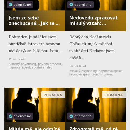
odemčené
odemčené
Jsem ze sebe
Nedovedu zpracovat
znechucená... Jak se …
minulý vztah: …
Dobrý den, je mi 18 let, jsem
Dobrý den, hledám radu.
puntíčkář, introvert, nesnesu
Občas cítím, jak mě cosi
ničí dotyk ani blízkost. Jsem …
uvnitř drtí. Nedávno jsem
došel k …
Pavel Král
Klinický psycholog, psychoterapeut,
Pavel Král
hypnoterapeut, soudní znalec
Klinický psycholog, psychoterapeut,
hypnoterapeut, soudní znalec
PORADNA
PORADNA
odemčené
odemčené
Miluje mě, ale odmítá
Zdrogovali mě, od té