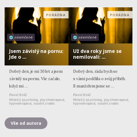
PORADNA
PORADNA
odemčené
odemčené
Jsem závislý na pornu:
Už dva roky jsme se
Jde o …
nemilovali: …
Dobrý den, je mi 30 let a jsem
Dobrý den, ráda bych se
závislý na pornu. Vše začalo,
s vámi podělila o svůj příběh.
když mi …
S manželem jsme se …
Pavel Král
Pavel Král
Klinický psycholog, psychoterapeut,
Klinický psycholog, psychoterapeut,
hypnoterapeut, soudní znalec
hypnoterapeut, soudní znalec
Vše od autora