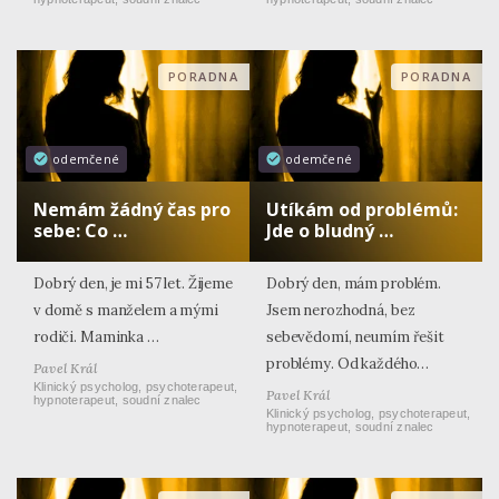
PORADNA
PORADNA
odemčené
odemčené
Nemám žádný čas pro
Utíkám od problémů:
sebe: Co …
Jde o bludný …
Dobrý den, je mi 57 let. Žijeme
Dobrý den, mám problém.
v domě s manželem a mými
Jsem nerozhodná, bez
rodiči. Maminka …
sebevědomí, neumím řešit
problémy. Od každého…
Pavel Král
Klinický psycholog, psychoterapeut,
Pavel Král
hypnoterapeut, soudní znalec
Klinický psycholog, psychoterapeut,
hypnoterapeut, soudní znalec