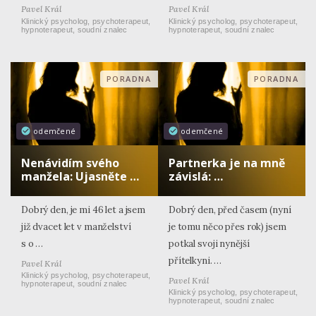
Pavel Král
Pavel Král
Klinický psycholog, psychoterapeut,
Klinický psycholog, psychoterapeut,
hypnoterapeut, soudní znalec
hypnoterapeut, soudní znalec
PORADNA
PORADNA
odemčené
odemčené
Nenávidím svého
Partnerka je na mně
manžela: Ujasněte …
závislá: …
Dobrý den, je mi 46 let a jsem
Dobrý den, před časem (nyní
již dvacet let v manželství
je tomu něco přes rok) jsem
s o …
potkal svoji nynější
přítelkyni. …
Pavel Král
Klinický psycholog, psychoterapeut,
Pavel Král
hypnoterapeut, soudní znalec
Klinický psycholog, psychoterapeut,
hypnoterapeut, soudní znalec