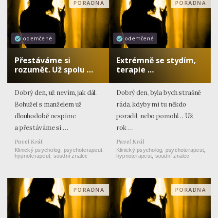
PORADNA
PORADNA
odemčené
odemčené
Přestáváme si
Extrémně se stydím,
rozumět. Už spolu …
terapie …
Dobrý den, už nevím, jak dál.
Dobrý den, byla bych strašně
Bohužel s manželem už
ráda, kdyby mi tu někdo
dlouhodobě nespíme
poradil, nebo pomohl… Už
a přestáváme si …
rok …
Pavel Král
Pavel Král
Klinický psycholog, psychoterapeut,
Klinický psycholog, psychoterapeut,
hypnoterapeut, soudní znalec
hypnoterapeut, soudní znalec
PORADNA
PORADNA