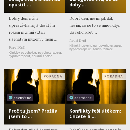
opustit …
doby …
Dobrý den, mám
Dobrý den, nevím jak dál,
s přestávkami již desátým
nevím, co se to se mnou děje.
rokem intimní vztah
Už několik let …
s ženatým mužem v mém …
Pavel Král
Klinický psycholog, psychoterapeut,
Pavel Král
hypnoterapeut, soudní znalec
Klinický psycholog, psychoterapeut,
hypnoterapeut, soudní znalec
PORADNA
PORADNA
odemčené
odemčené
Proč tu jsem? Prožila
Konflikty řeší útěkem:
jsem to …
Chcete-li …