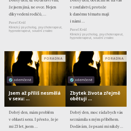
Dobrý den, už od dětsví vím,
Dobrý den, obracím se na vás
že jsem jiná, ne ovce. Nejen
v zoufalství, protože
díky vedení rodičů, …
k danému tématu mají
i námi …
Pavel Král
Klinický psycholog, psychoterapeut,
Pavel Král
hypnoterapeut, soudní znalec
Klinický psycholog, psychoterapeut,
hypnoterapeut, soudní znalec
PORADNA
PORADNA
odemčené
odemčené
Jsem až příliš nesmělá
Zbytek života zřejmě
v sexu: …
obětuji …
Dobrý den, mám problém
Dobrý den, moc ráda bych vás
v oblasti sexu. I přesto, že je
seznámila s mým příběhem.
mi 23 let, jsem …
Dodávám, že psaní mi nikdy …