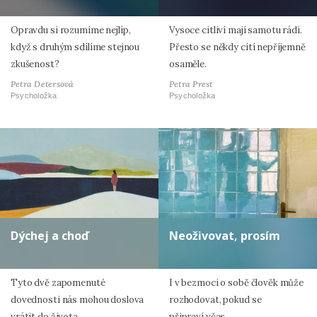
Opravdu si rozumíme nejlíp,
Vysoce citliví mají samotu rádi.
když s druhým sdílíme stejnou
Přesto se někdy cítí nepříjemně
zkušenost?
osaměle.
Petra Detersová
Petra Prest
Psycholožka
Psycholožka
Dýchej a choď
Neoživovat, prosím
Tyto dvě zapomenuté
I v bezmoci o sobě člověk může
dovednosti nás mohou doslova
rozhodovat, pokud se
vrátit do života.
připraví včas.