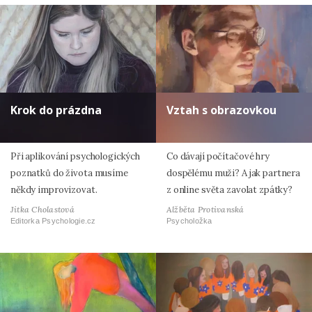
Krok do prázdna
Vztah s obrazovkou
Při aplikování psychologických
Co dávají počítačové hry
poznatků do života musíme
dospělému muži? A jak partnera
někdy improvizovat.
z online světa zavolat zpátky?
Jitka Cholastová
Alžběta Protivanská
Editorka Psychologie.cz
Psycholožka