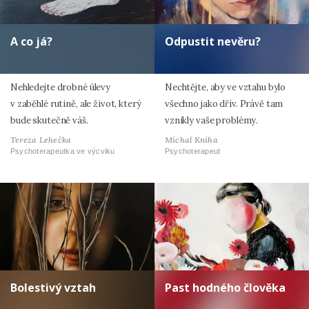
A co já?
Odpustit nevěru?
Nehledejte drobné úlevy
Nechtějte, aby ve vztahu bylo
v zaběhlé rutině, ale život, který
všechno jako dřív. Právě tam
bude skutečně váš.
vznikly vaše problémy.
Tereza Lehečka
Michal Kniha
Psychoterapeutka ve výcviku
Psychoterapeut
Bolestivý vztah
Past hodného člověka