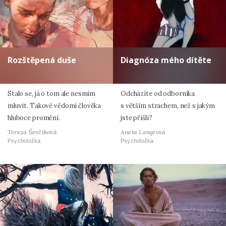
Rozštěpená duše
Diagnóza mého dítěte
Stalo se, já o tom ale nesmím
Odcházíte od odborníka
mluvit. Takové vědomí člověka
s větším strachem, než s jakým
hluboce promění.
jste přišli?
Tereza Ševčíková
Aneta Langrová
Psycholožka
Psycholožka