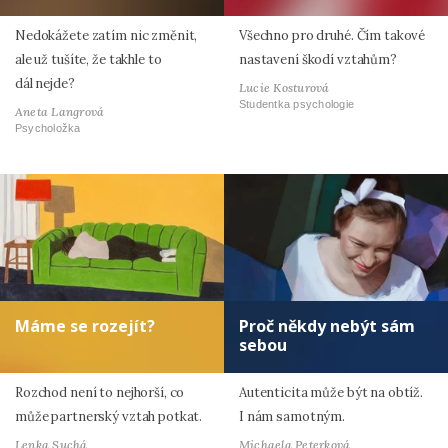
Nedokážete zatím nic změnit,
Všechno pro druhé. Čím takové
ale už tušíte, že takhle to
nastavení škodí vztahům?
dál nejde?
Lucie Kosturová
Studentka psychologie
Aneta Langrová
Psycholožka
Máme se rozejít?
Proč někdy nebýt sám
sebou
Rozchod není to nejhorší, co
Autenticita může být na obtíž.
může partnerský vztah potkat.
I nám samotným.
Lenka Suchá
Michaela Peterková