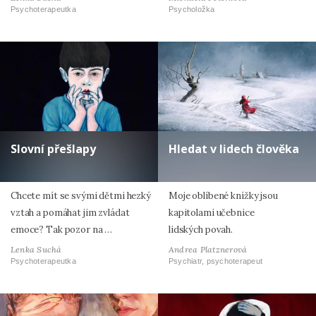
Psychoterapeutka
Psycholožka
Slovní přešlapy
Hledat v lidech člověka
Chcete mít se svými dětmi hezký
Moje oblíbené knížky jsou
vztah a pomáhat jim zvládat
kapitolami učebnice
emoce? Tak pozor na …
lidských povah.
Lenka Suchá
Andrea Platznerová
Psychoterapeutka
Psychiatr, psychoterapeut