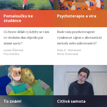
Pomaloučku ke
Psychoterapie a víra
studánce
Co byste dělali vy, kdyby se vám
Bude vám psychoterapeut
ve všedním dnu objevilo pár
vymlouvat zájem o alternativní
minut navíc?
metody nebo náboženství?
Lenka Šilerová
Nela G. Wurmová
Petra Detersová
Psycholožka
To znám!
Citlivá samota