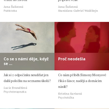
Jana Šulistová
Jana Šulistová
Stanislava Gabriel Waldštejn
Publicistka
Co se s námi děje, když
Proč neodešla
se …
Jak si z odpočinku neudělat jen
Co nám příběh Simony Monyové
další položku na seznamu úkolů?
říká o lásce, naději a domácím
násilí?
Lucie Brandtlová
Psychoterapeutka
Kristina Sarisová
Psycholožka