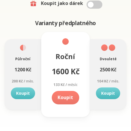
Koupit jako dárek
Varianty předplatného
Roční
Půlroční
Dvouleté
1600 Kč
1200 Kč
2500 Kč
200 Kč /
měs.
104 Kč /
měs.
133 Kč /
měsíc
Koupit
Koupit
Koupit