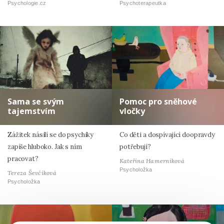
Psychologie.cz
Psychoterapeutka
Sama se svým
Pomoc pro sněhové
tajemstvím
vločky
Zážitek násilí se do psychiky
Co děti a dospívající doopravdy
zapíše hluboko. Jak s ním
potřebují?
pracovat?
Kateřina Hamerníková
Psycholožka
Tereza Ševčíková
Psycholožka