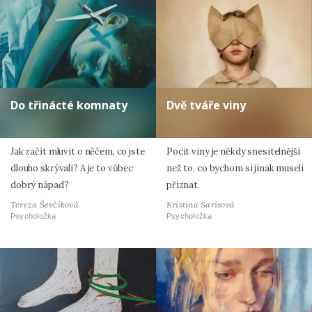
Do třinácté komnaty
Dvě tváře viny
Jak začít mluvit o něčem, co jste
Pocit viny je někdy snesitelnější
dlouho skrývali? A je to vůbec
než to, co bychom si jinak museli
dobrý nápad?
přiznat.
Tereza Ševčíková
Kristina Sarisová
Psycholožka
Psycholožka