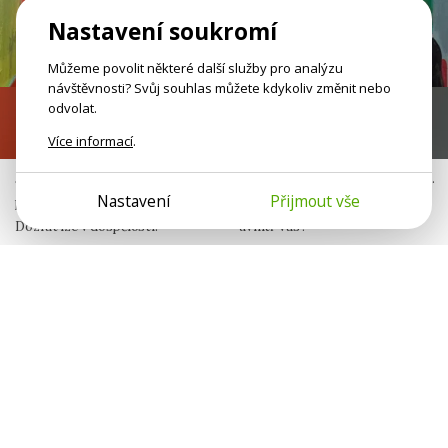
Nastavení soukromí
Můžeme povolit některé další služby pro analýzu
návštěvnosti? Svůj souhlas můžete kdykoliv změnit nebo
odvolat.
Nezralé emoce
Já nejsem jen já
Více informací
.
Jako malí jste neměli bezpečný
Neseme v sobě otisky jiných lidí.
Nastavení
Přijmout vše
prostor pro svoje potřeby.
Komu patří různé sklony
Dozrát lze v dospělosti.
uvnitř vás?
Jana Šulistová
Michaela Peterková
Publicistka
Psycholožka