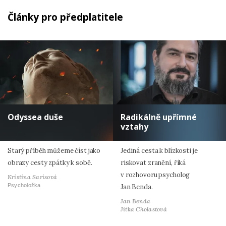
Články pro předplatitele
Odyssea duše
Radikálně upřímné
vztahy
Starý příběh můžeme číst jako
Jediná cesta k blízkosti je
obrazy cesty zpátky k sobě.
riskovat zranění, říká
v rozhovoru psycholog
Kristina Sarisová
Psycholožka
Jan Benda.
Jan Benda
Jitka Cholastová