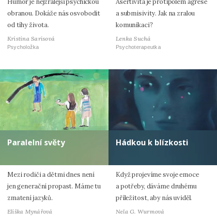
Humor je nejzralejší psychickou
Asertivita je protipólem agrese
obranou. Dokáže nás osvobodit
a submisivity. Jak na zralou
od tíhy života.
komunikaci?
Kristina Sarisová
Lenka Suchá
Psycholožka
Psychoterapeutka
Paralelní světy
Hádkou k blízkosti
Mezi rodiči a dětmi dnes není
Když projevíme svoje emoce
jen generační propast. Máme tu
a potřeby, dáváme druhému
zmatení jazyků.
příležitost, aby nás uviděl.
Eliška Mynářová
Nela G. Wurmová