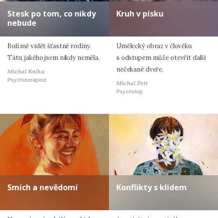
Stesk po tom, co nikdy
Kruh v písku
nebude
Bolí mě vidět šťastné rodiny.
Umělecký obraz v člověku
Tátu, jakého jsem nikdy neměla.
s odstupem může otevřít další
nečekané dveře.
Michal Kniha
Psychoterapeut
Michal Petr
Psycholog
Smích a nevědomí
Konflikty s klidem