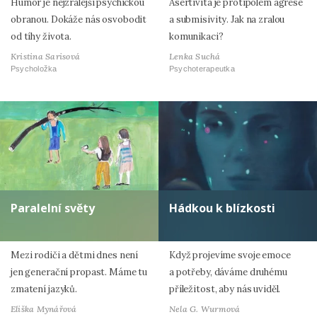
Humor je nejzralejší psychickou
Asertivita je protipólem agrese
obranou. Dokáže nás osvobodit
a submisivity. Jak na zralou
od tíhy života.
komunikaci?
Kristina Sarisová
Lenka Suchá
Psycholožka
Psychoterapeutka
Paralelní světy
Hádkou k blízkosti
Mezi rodiči a dětmi dnes není
Když projevíme svoje emoce
jen generační propast. Máme tu
a potřeby, dáváme druhému
zmatení jazyků.
příležitost, aby nás uviděl.
Eliška Mynářová
Nela G. Wurmová