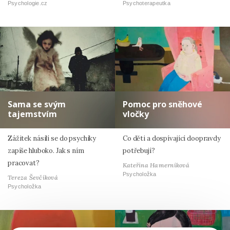
Psychologie.cz
Psychoterapeutka
Sama se svým
Pomoc pro sněhové
tajemstvím
vločky
Zážitek násilí se do psychiky
Co děti a dospívající doopravdy
zapíše hluboko. Jak s ním
potřebují?
pracovat?
Kateřina Hamerníková
Psycholožka
Tereza Ševčíková
Psycholožka