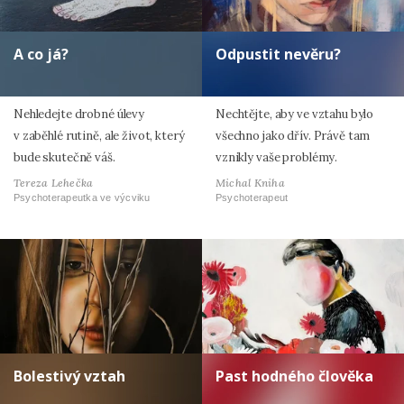
A co já?
Odpustit nevěru?
Nehledejte drobné úlevy
Nechtějte, aby ve vztahu bylo
v zaběhlé rutině, ale život, který
všechno jako dřív. Právě tam
bude skutečně váš.
vznikly vaše problémy.
Tereza Lehečka
Michal Kniha
Psychoterapeutka ve výcviku
Psychoterapeut
Bolestivý vztah
Past hodného člověka