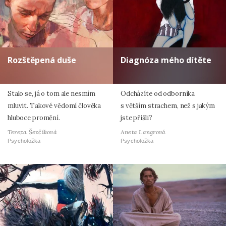
Rozštěpená duše
Diagnóza mého dítěte
Stalo se, já o tom ale nesmím
Odcházíte od odborníka
mluvit. Takové vědomí člověka
s větším strachem, než s jakým
hluboce promění.
jste přišli?
Tereza Ševčíková
Aneta Langrová
Psycholožka
Psycholožka