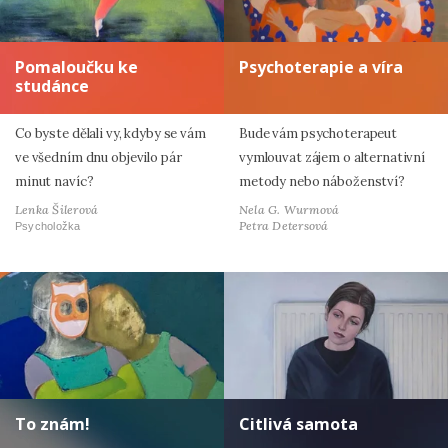
Pomaloučku ke
Psychoterapie a víra
studánce
Co byste dělali vy, kdyby se vám
Bude vám psychoterapeut
ve všedním dnu objevilo pár
vymlouvat zájem o alternativní
minut navíc?
metody nebo náboženství?
Lenka Šilerová
Nela G. Wurmová
Petra Detersová
Psycholožka
To znám!
Citlivá samota