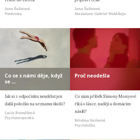
Jana Šulistová
Jana Šulistová
Stanislava Gabriel Waldštejn
Publicistka
Co se s námi děje, když
Proč neodešla
se …
Jak si z odpočinku neudělat jen
Co nám příběh Simony Monyové
další položku na seznamu úkolů?
říká o lásce, naději a domácím
násilí?
Lucie Brandtlová
Psychoterapeutka
Kristina Sarisová
Psycholožka