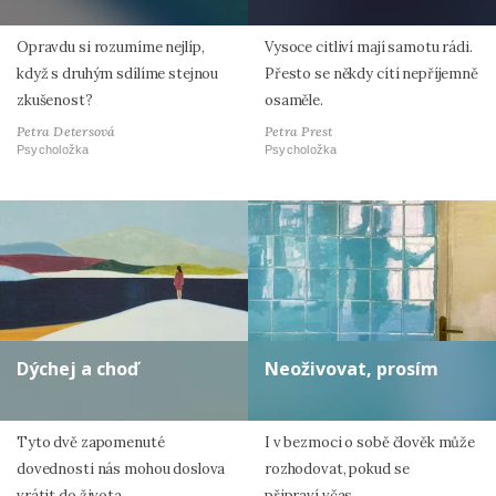
Opravdu si rozumíme nejlíp,
Vysoce citliví mají samotu rádi.
když s druhým sdílíme stejnou
Přesto se někdy cítí nepříjemně
zkušenost?
osaměle.
Petra Detersová
Petra Prest
Psycholožka
Psycholožka
Dýchej a choď
Neoživovat, prosím
Tyto dvě zapomenuté
I v bezmoci o sobě člověk může
dovednosti nás mohou doslova
rozhodovat, pokud se
vrátit do života.
připraví včas.