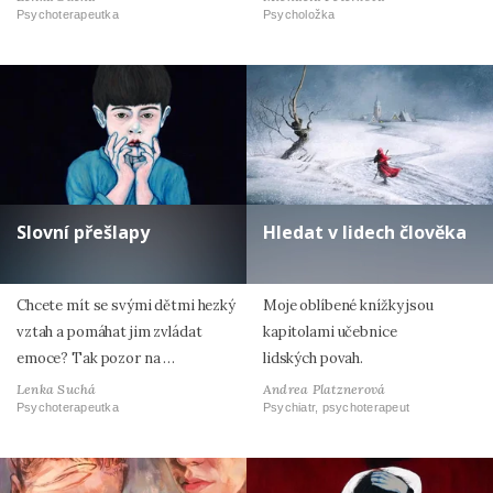
Psychoterapeutka
Psycholožka
Slovní přešlapy
Hledat v lidech člověka
Chcete mít se svými dětmi hezký
Moje oblíbené knížky jsou
vztah a pomáhat jim zvládat
kapitolami učebnice
emoce? Tak pozor na …
lidských povah.
Lenka Suchá
Andrea Platznerová
Psychoterapeutka
Psychiatr, psychoterapeut