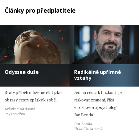
Články pro předplatitele
Odyssea duše
Radikálně upřímné
vztahy
Starý příběh můžeme číst jako
Jediná cesta k blízkosti je
obrazy cesty zpátky k sobě.
riskovat zranění, říká
v rozhovoru psycholog
Kristina Sarisová
Psycholožka
Jan Benda.
Jan Benda
Jitka Cholastová