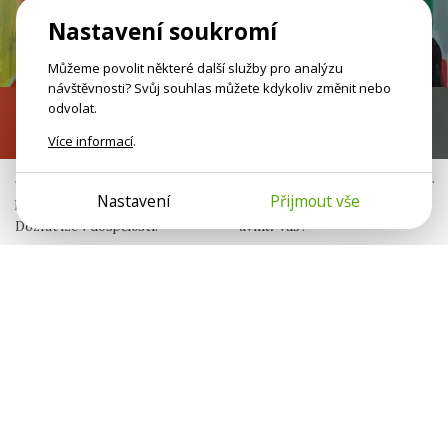
Nastavení soukromí
Můžeme povolit některé další služby pro analýzu
návštěvnosti? Svůj souhlas můžete kdykoliv změnit nebo
odvolat.
Nezralé emoce
Já nejsem jen já
Více informací
.
Jako malí jste neměli bezpečný
Neseme v sobě otisky jiných lidí.
Nastavení
Přijmout vše
prostor pro svoje potřeby.
Komu patří různé sklony
Dozrát lze v dospělosti.
uvnitř vás?
Jana Šulistová
Michaela Peterková
Publicistka
Psycholožka