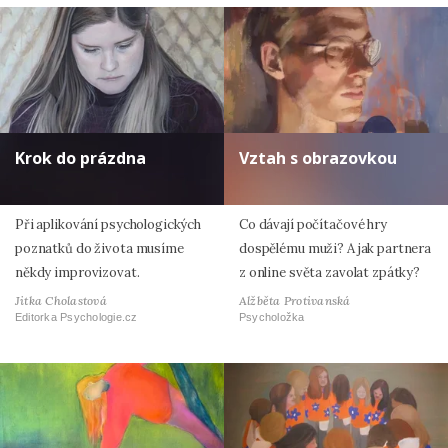
Krok do prázdna
Vztah s obrazovkou
Při aplikování psychologických
Co dávají počítačové hry
poznatků do života musíme
dospělému muži? A jak partnera
někdy improvizovat.
z online světa zavolat zpátky?
Jitka Cholastová
Alžběta Protivanská
Editorka Psychologie.cz
Psycholožka