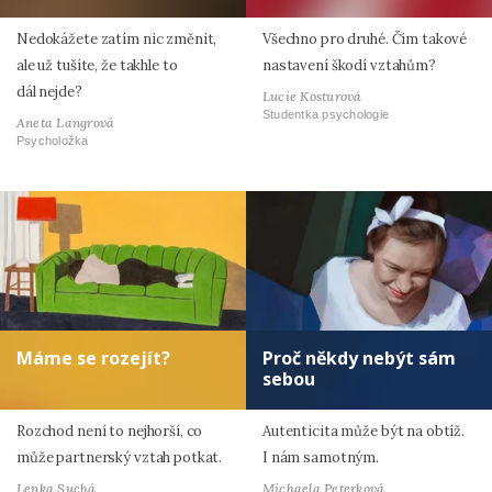
Nedokážete zatím nic změnit,
Všechno pro druhé. Čím takové
ale už tušíte, že takhle to
nastavení škodí vztahům?
dál nejde?
Lucie Kosturová
Studentka psychologie
Aneta Langrová
Psycholožka
Máme se rozejít?
Proč někdy nebýt sám
sebou
Rozchod není to nejhorší, co
Autenticita může být na obtíž.
může partnerský vztah potkat.
I nám samotným.
Lenka Suchá
Michaela Peterková