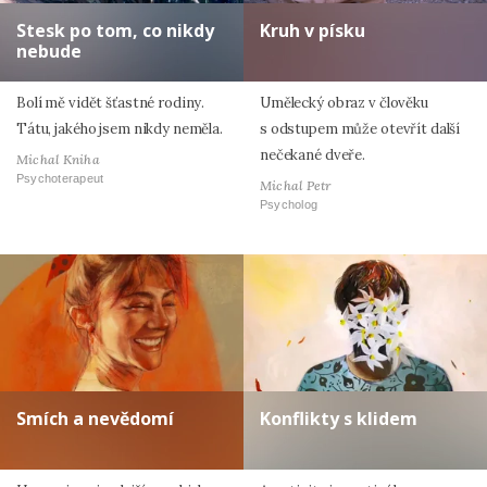
Stesk po tom, co nikdy
Kruh v písku
nebude
Bolí mě vidět šťastné rodiny.
Umělecký obraz v člověku
Tátu, jakého jsem nikdy neměla.
s odstupem může otevřít další
nečekané dveře.
Michal Kniha
Psychoterapeut
Michal Petr
Psycholog
Smích a nevědomí
Konflikty s klidem