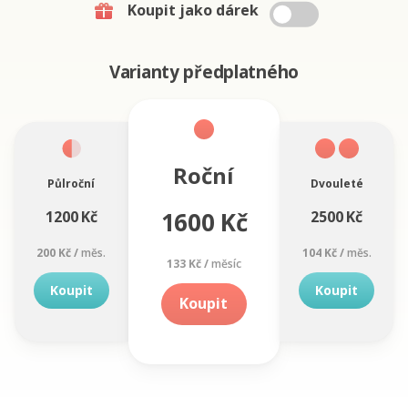
Koupit jako dárek
Varianty předplatného
Roční
Půlroční
Dvouleté
1600 Kč
1200 Kč
2500 Kč
200 Kč /
měs.
104 Kč /
měs.
133 Kč /
měsíc
Koupit
Koupit
Koupit