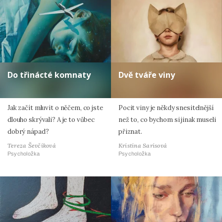
Do třinácté komnaty
Dvě tváře viny
Jak začít mluvit o něčem, co jste
Pocit viny je někdy snesitelnější
dlouho skrývali? A je to vůbec
než to, co bychom si jinak museli
dobrý nápad?
přiznat.
Tereza Ševčíková
Kristina Sarisová
Psycholožka
Psycholožka