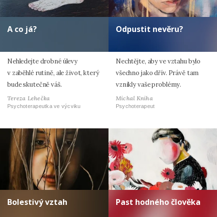
A co já?
Odpustit nevěru?
Nehledejte drobné úlevy
Nechtějte, aby ve vztahu bylo
v zaběhlé rutině, ale život, který
všechno jako dřív. Právě tam
bude skutečně váš.
vznikly vaše problémy.
Tereza Lehečka
Michal Kniha
Psychoterapeutka ve výcviku
Psychoterapeut
Bolestivý vztah
Past hodného člověka