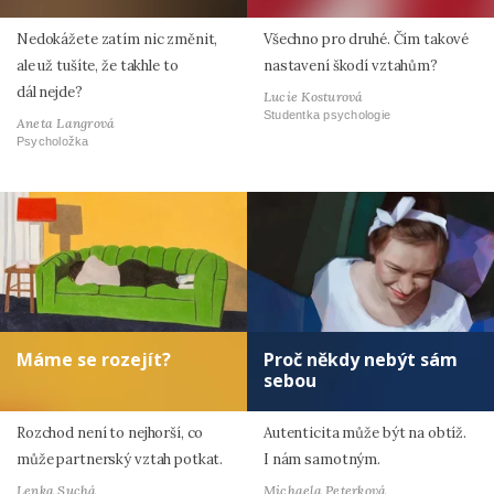
Nedokážete zatím nic změnit,
Všechno pro druhé. Čím takové
ale už tušíte, že takhle to
nastavení škodí vztahům?
dál nejde?
Lucie Kosturová
Studentka psychologie
Aneta Langrová
Psycholožka
Máme se rozejít?
Proč někdy nebýt sám
sebou
Rozchod není to nejhorší, co
Autenticita může být na obtíž.
může partnerský vztah potkat.
I nám samotným.
Lenka Suchá
Michaela Peterková