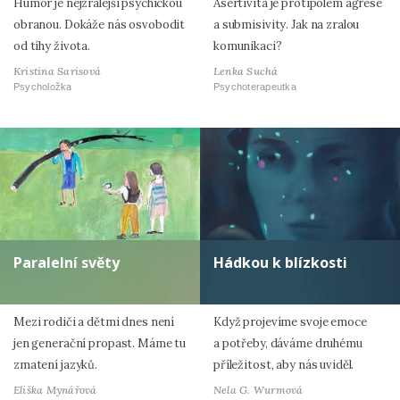
Humor je nejzralejší psychickou
Asertivita je protipólem agrese
obranou. Dokáže nás osvobodit
a submisivity. Jak na zralou
od tíhy života.
komunikaci?
Kristina Sarisová
Lenka Suchá
Psycholožka
Psychoterapeutka
Paralelní světy
Hádkou k blízkosti
Mezi rodiči a dětmi dnes není
Když projevíme svoje emoce
jen generační propast. Máme tu
a potřeby, dáváme druhému
zmatení jazyků.
příležitost, aby nás uviděl.
Eliška Mynářová
Nela G. Wurmová