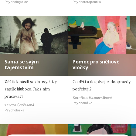
Psychologie.cz
Psychoterapeutka
Sama se svým
Pomoc pro sněhové
tajemstvím
vločky
Zážitek násilí se do psychiky
Co děti a dospívající doopravdy
zapíše hluboko. Jak s ním
potřebují?
pracovat?
Kateřina Hamerníková
Psycholožka
Tereza Ševčíková
Psycholožka