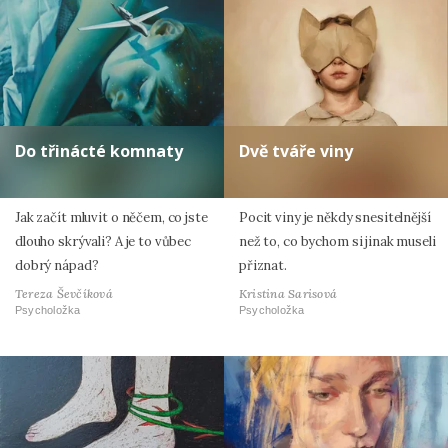
Do třinácté komnaty
Dvě tváře viny
Jak začít mluvit o něčem, co jste
Pocit viny je někdy snesitelnější
dlouho skrývali? A je to vůbec
než to, co bychom si jinak museli
dobrý nápad?
přiznat.
Tereza Ševčíková
Kristina Sarisová
Psycholožka
Psycholožka