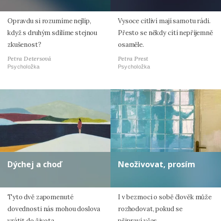
Opravdu si rozumíme nejlíp,
Vysoce citliví mají samotu rádi.
když s druhým sdílíme stejnou
Přesto se někdy cítí nepříjemně
zkušenost?
osaměle.
Petra Detersová
Petra Prest
Psycholožka
Psycholožka
Dýchej a choď
Neoživovat, prosím
Tyto dvě zapomenuté
I v bezmoci o sobě člověk může
dovednosti nás mohou doslova
rozhodovat, pokud se
vrátit do života.
připraví včas.