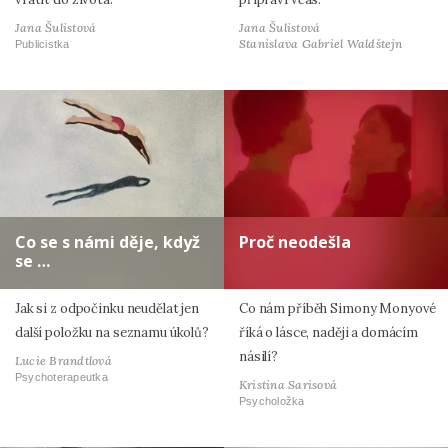
Jana Šulistová
Jana Šulistová
Stanislava Gabriel Waldštejn
Publicistka
Co se s námi děje, když
Proč neodešla
se …
Jak si z odpočinku neudělat jen
Co nám příběh Simony Monyové
další položku na seznamu úkolů?
říká o lásce, naději a domácím
násilí?
Lucie Brandtlová
Psychoterapeutka
Kristina Sarisová
Psycholožka