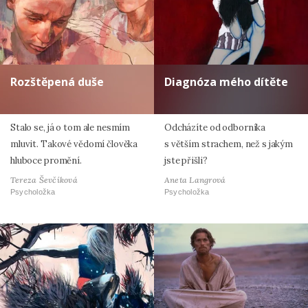
Rozštěpená duše
Diagnóza mého dítěte
Stalo se, já o tom ale nesmím
Odcházíte od odborníka
mluvit. Takové vědomí člověka
s větším strachem, než s jakým
hluboce promění.
jste přišli?
Tereza Ševčíková
Aneta Langrová
Psycholožka
Psycholožka