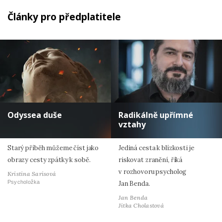
Články pro předplatitele
Odyssea duše
Radikálně upřímné
vztahy
Starý příběh můžeme číst jako
Jediná cesta k blízkosti je
obrazy cesty zpátky k sobě.
riskovat zranění, říká
v rozhovoru psycholog
Kristina Sarisová
Psycholožka
Jan Benda.
Jan Benda
Jitka Cholastová