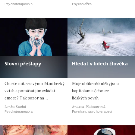
Psychoterapeutka
Psycholožka
Slovní přešlapy
Hledat v lidech člověka
Chcete mít se svými dětmi hezký
Moje oblíbené knížky jsou
vztah a pomáhat jim zvládat
kapitolami učebnice
emoce? Tak pozor na …
lidských povah.
Lenka Suchá
Andrea Platznerová
Psychoterapeutka
Psychiatr, psychoterapeut