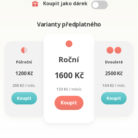
Koupit jako dárek
Varianty předplatného
Roční
Půlroční
Dvouleté
1600 Kč
1200 Kč
2500 Kč
200 Kč /
měs.
104 Kč /
měs.
133 Kč /
měsíc
Koupit
Koupit
Koupit