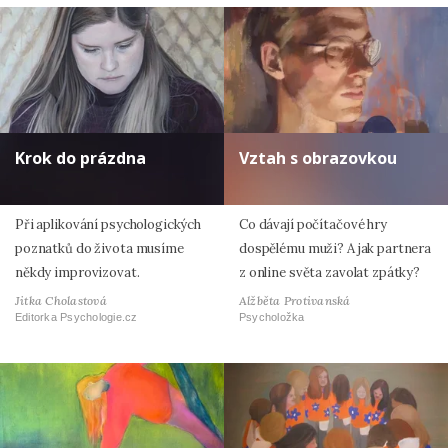
Krok do prázdna
Vztah s obrazovkou
Při aplikování psychologických
Co dávají počítačové hry
poznatků do života musíme
dospělému muži? A jak partnera
někdy improvizovat.
z online světa zavolat zpátky?
Jitka Cholastová
Alžběta Protivanská
Editorka Psychologie.cz
Psycholožka