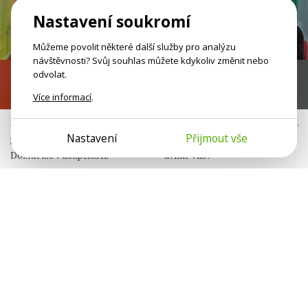
Nastavení soukromí
Můžeme povolit některé další služby pro analýzu
návštěvnosti? Svůj souhlas můžete kdykoliv změnit nebo
odvolat.
Nezralé emoce
Já nejsem jen já
Více informací
.
Jako malí jste neměli bezpečný
Neseme v sobě otisky jiných lidí.
Nastavení
Přijmout vše
prostor pro svoje potřeby.
Komu patří různé sklony
Dozrát lze v dospělosti.
uvnitř vás?
Jana Šulistová
Michaela Peterková
Publicistka
Psycholožka