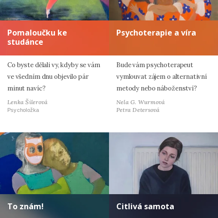
Pomaloučku ke
Psychoterapie a víra
studánce
Co byste dělali vy, kdyby se vám
Bude vám psychoterapeut
ve všedním dnu objevilo pár
vymlouvat zájem o alternativní
minut navíc?
metody nebo náboženství?
Lenka Šilerová
Nela G. Wurmová
Petra Detersová
Psycholožka
To znám!
Citlivá samota