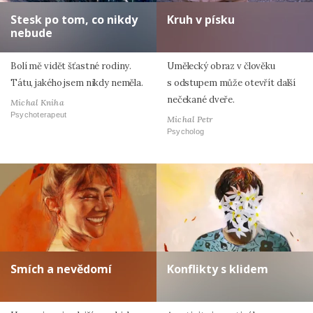
Stesk po tom, co nikdy
Kruh v písku
nebude
Bolí mě vidět šťastné rodiny.
Umělecký obraz v člověku
Tátu, jakého jsem nikdy neměla.
s odstupem může otevřít další
nečekané dveře.
Michal Kniha
Psychoterapeut
Michal Petr
Psycholog
Smích a nevědomí
Konflikty s klidem