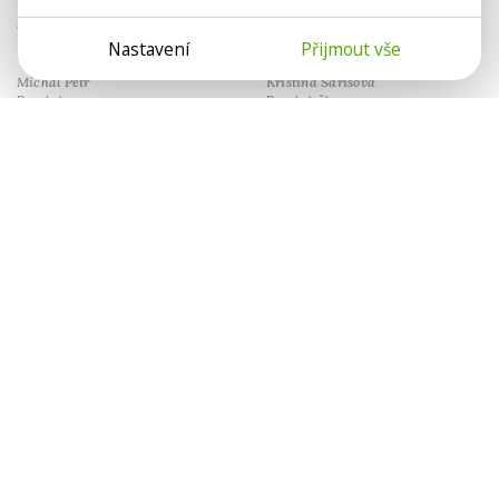
s odstupem může otevřít další
obranou. Dokáže nás osvobodit
Nastavení
Přijmout vše
nečekané dveře.
od tíhy života.
Michal Petr
Kristina Sarisová
Psycholog
Psycholožka
Konflikty s klidem
Paralelní světy
Asertivita je protipólem agrese
Mezi rodiči a dětmi dnes není
a submisivity. Jak na zralou
jen generační propast. Máme tu
komunikaci?
zmatení jazyků.
Lenka Suchá
Eliška Mynářová
Psychoterapeutka
Psychologie.cz