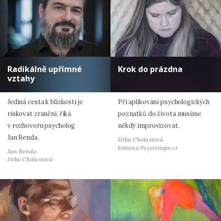
Radikálně upřímné
Krok do prázdna
vztahy
Jediná cesta k blízkosti je
Při aplikování psychologických
riskovat zranění, říká
poznatků do života musíme
v rozhovoru psycholog
někdy improvizovat.
Jan Benda.
Jitka Cholastová
Editorka Psychologie.cz
Jan Benda
Jitka Cholastová