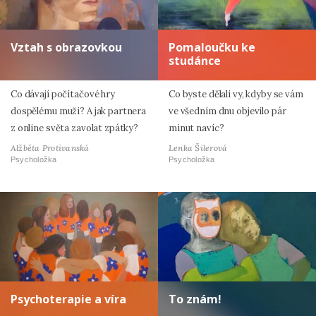
Vztah s obrazovkou
Pomaloučku ke
studánce
Co dávají počítačové hry
Co byste dělali vy, kdyby se vám
dospělému muži? A jak partnera
ve všedním dnu objevilo pár
z online světa zavolat zpátky?
minut navíc?
Alžběta Protivanská
Lenka Šilerová
Psycholožka
Psycholožka
Psychoterapie a víra
To znám!