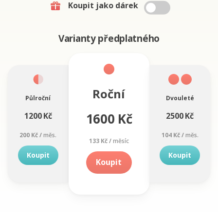
Koupit jako dárek
Varianty předplatného
Roční
Půlroční
Dvouleté
1600 Kč
1200 Kč
2500 Kč
200 Kč /
měs.
104 Kč /
měs.
133 Kč /
měsíc
Koupit
Koupit
Koupit