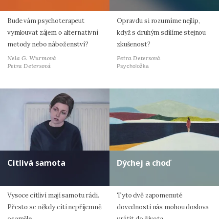
Bude vám psychoterapeut
Opravdu si rozumíme nejlíp,
vymlouvat zájem o alternativní
když s druhým sdílíme stejnou
metody nebo náboženství?
zkušenost?
Nela G. Wurmová
Petra Detersová
Petra Detersová
Psycholožka
Citlivá samota
Dýchej a choď
Vysoce citliví mají samotu rádi.
Tyto dvě zapomenuté
Přesto se někdy cítí nepříjemně
dovednosti nás mohou doslova
osaměle.
vrátit do života.