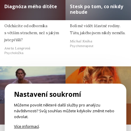
Diagnóza mého dítěte
Stesk po tom, co nikdy
nebude
Odcházíte od odborníka
Bolí mě vidět šťastné rodiny.
s větším strachem, než s jakým
Tátu, jakého jsem nikdy neměla.
jste přišli?
Michal Kniha
Psychoterapeut
Aneta Langrová
Psycholožka
Nastavení soukromí
Můžeme povolit některé další služby pro analýzu
Kruh v písku
Smích a nevědomí
návštěvnosti? Svůj souhlas můžete kdykoliv změnit nebo
odvolat.
Více informací
.
Umělecký obraz v člověku
Humor je nejzralejší psychickou