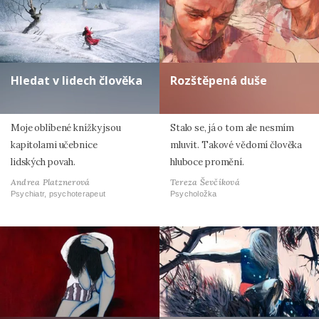
Hledat v lidech člověka
Rozštěpená duše
Moje oblíbené knížky jsou
Stalo se, já o tom ale nesmím
kapitolami učebnice
mluvit. Takové vědomí člověka
lidských povah.
hluboce promění.
Andrea Platznerová
Tereza Ševčíková
Psychiatr, psychoterapeut
Psycholožka