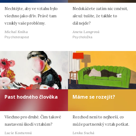
Nechtějte, aby ve vztahu bylo
Nedokážete zatím nic změnit,
všechno jako dřív. Právě tam
ale už tušíte, že takhle to
vznikly vaše problémy.
dál nejde?
Michal Kniha
Aneta Langrová
Psychoterapeut
Psycholožka
Past hodného člověka
Máme se rozejít?
Všechno pro druhé. Čím takové
Rozchod není to nejhorší, co
nastavení škodí vztahům?
může partnerský vztah potkat.
Lucie Kosturová
Lenka Suchá