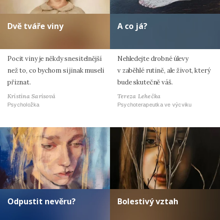
Dvě tváře viny
A co já?
Pocit viny je někdy snesitelnější
Nehledejte drobné úlevy
než to, co bychom si jinak museli
v zaběhlé rutině, ale život, který
přiznat.
bude skutečně váš.
Kristina Sarisová
Tereza Lehečka
Psycholožka
Psychoterapeutka ve výcviku
Odpustit nevěru?
Bolestivý vztah