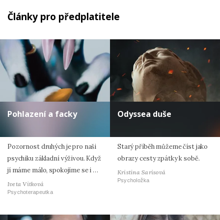
Články pro předplatitele
Pohlazení a facky
Odyssea duše
Pozornost druhých je pro naši
Starý příběh můžeme číst jako
psychiku základní výživou. Když
obrazy cesty zpátky k sobě.
jí máme málo, spokojíme se i …
Kristina Sarisová
Psycholožka
Iveta Vitková
Psychoterapeutka