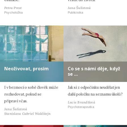
Petra Prest
Jana Šulistová
Psycholožka
Publicistka
Neoživovat, prosím
Co se s námi děje, když
se …
I v bezmoci o sobě člověk může
Jak si z odpočinku neudělat jen
rozhodovat, pokud se
další položku na seznamu úkolů?
připraví včas.
Lucie Brandtlová
Psychoterapeutka
Jana Šulistová
Stanislava Gabriel Waldštejn