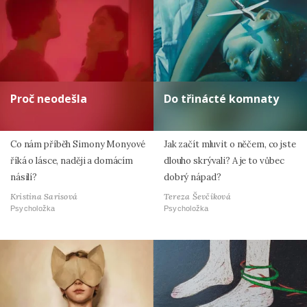
Proč neodešla
Do třinácté komnaty
Co nám příběh Simony Monyové
Jak začít mluvit o něčem, co jste
říká o lásce, naději a domácím
dlouho skrývali? A je to vůbec
násilí?
dobrý nápad?
Kristina Sarisová
Tereza Ševčíková
Psycholožka
Psycholožka