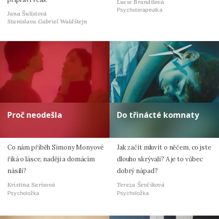
Lucie Brandtlová
Psychoterapeutka
Jana Šulistová
Stanislava Gabriel Waldštejn
Proč neodešla
Do třinácté komnaty
Co nám příběh Simony Monyové
Jak začít mluvit o něčem, co jste
říká o lásce, naději a domácím
dlouho skrývali? A je to vůbec
násilí?
dobrý nápad?
Kristina Sarisová
Tereza Ševčíková
Psycholožka
Psycholožka