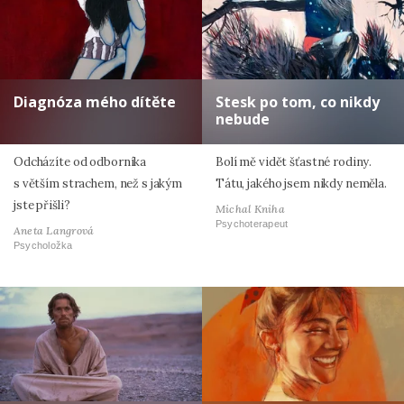
Diagnóza mého dítěte
Stesk po tom, co nikdy
nebude
Odcházíte od odborníka
Bolí mě vidět šťastné rodiny.
s větším strachem, než s jakým
Tátu, jakého jsem nikdy neměla.
jste přišli?
Michal Kniha
Psychoterapeut
Aneta Langrová
Psycholožka