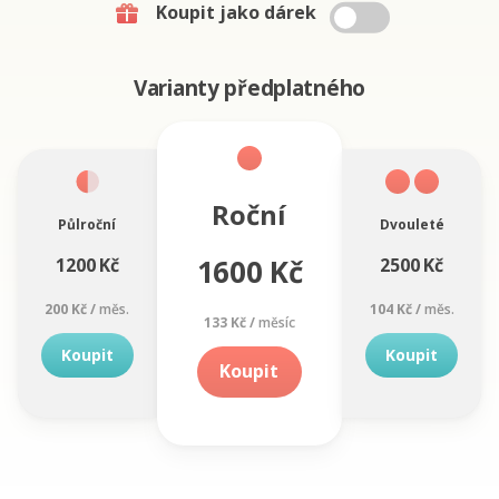
Koupit jako dárek
Varianty předplatného
Roční
Půlroční
Dvouleté
1600 Kč
1200 Kč
2500 Kč
200 Kč /
měs.
104 Kč /
měs.
133 Kč /
měsíc
Koupit
Koupit
Koupit