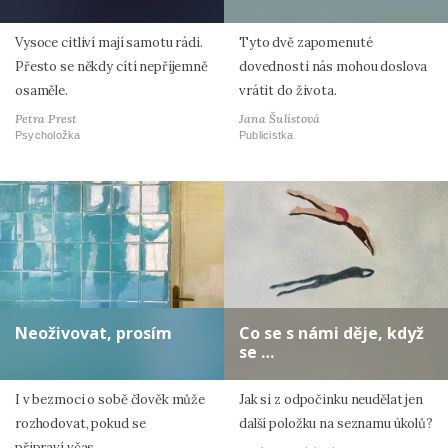
Vysoce citliví mají samotu rádi.
Tyto dvě zapomenuté
Přesto se někdy cítí nepříjemně
dovednosti nás mohou doslova
osaměle.
vrátit do života.
Petra Prest
Jana Šulistová
Psycholožka
Publicistka
Neoživovat, prosím
Co se s námi děje, když
se …
I v bezmoci o sobě člověk může
Jak si z odpočinku neudělat jen
rozhodovat, pokud se
další položku na seznamu úkolů?
připraví včas.