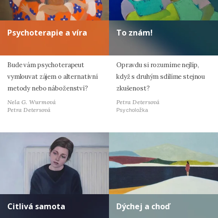
Psychoterapie a víra
To znám!
Bude vám psychoterapeut
Opravdu si rozumíme nejlíp,
vymlouvat zájem o alternativní
když s druhým sdílíme stejnou
metody nebo náboženství?
zkušenost?
Nela G. Wurmová
Petra Detersová
Petra Detersová
Psycholožka
Citlivá samota
Dýchej a choď