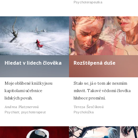
Psychoterapeutka
Hledat v lidech člověka
Rozštěpená duše
Moje oblíbené knížky jsou
Stalo se, já o tom ale nesmím
kapitolami učebnice
mluvit. Takové vědomí člověka
lidských povah.
hluboce promění.
Andrea Platznerová
Tereza Ševčíková
Psychiatr, psychoterapeut
Psycholožka