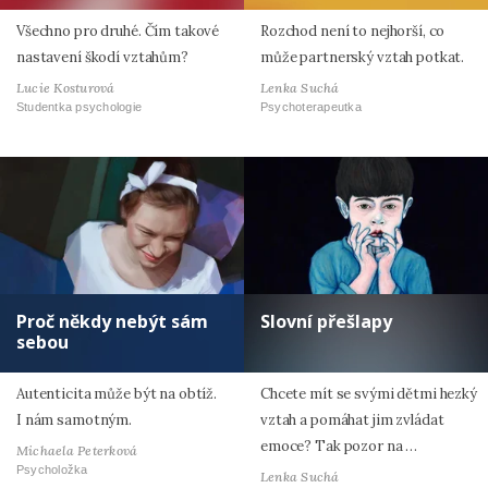
Všechno pro druhé. Čím takové
Rozchod není to nejhorší, co
nastavení škodí vztahům?
může partnerský vztah potkat.
Lucie Kosturová
Lenka Suchá
Studentka psychologie
Psychoterapeutka
Proč někdy nebýt sám
Slovní přešlapy
sebou
Autenticita může být na obtíž.
Chcete mít se svými dětmi hezký
I nám samotným.
vztah a pomáhat jim zvládat
emoce? Tak pozor na …
Michaela Peterková
Psycholožka
Lenka Suchá