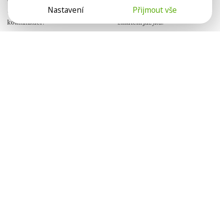
Nastavení
Přijmout vše
a submisivity. Jak na zralou
jen generační propast. Máme tu
komunikaci?
zmatení jazyků.
Lenka Suchá
Eliška Mynářová
Psychoterapeutka
Psychologie.cz
Hádkou k blízkosti
Sama se svým
tajemstvím
Když projevíme svoje emoce
Zážitek násilí se do psychiky
a potřeby, dáváme druhému
zapíše hluboko. Jak s ním
příležitost, aby nás uviděl.
pracovat?
Nela G. Wurmová
Tereza Ševčíková
Psychoterapeutka
Psycholožka