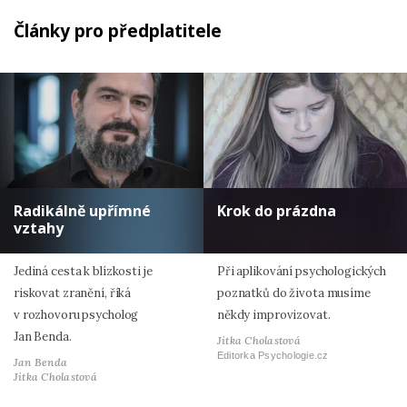
Články pro předplatitele
Radikálně upřímné
Krok do prázdna
vztahy
Jediná cesta k blízkosti je
Při aplikování psychologických
riskovat zranění, říká
poznatků do života musíme
v rozhovoru psycholog
někdy improvizovat.
Jan Benda.
Jitka Cholastová
Editorka Psychologie.cz
Jan Benda
Jitka Cholastová