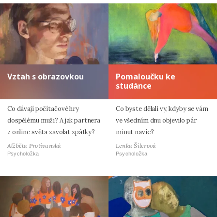
Vztah s obrazovkou
Pomaloučku ke
studánce
Co dávají počítačové hry
Co byste dělali vy, kdyby se vám
dospělému muži? A jak partnera
ve všedním dnu objevilo pár
z online světa zavolat zpátky?
minut navíc?
Alžběta Protivanská
Lenka Šilerová
Psycholožka
Psycholožka