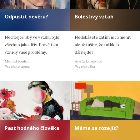
Odpustit nevěru?
Bolestivý vztah
Nechtějte, aby ve vztahu bylo
Nedokážete zatím nic změnit,
všechno jako dřív. Právě tam
ale už tušíte, že takhle to
vznikly vaše problémy.
dál nejde?
Michal Kniha
Aneta Langrová
Psychoterapeut
Psycholožka
Past hodného člověka
Máme se rozejít?