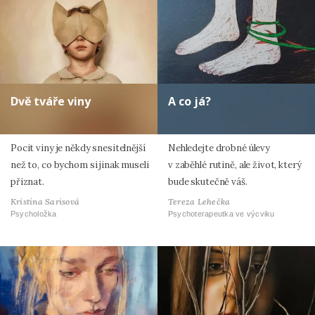
Dvě tváře viny
A co já?
Pocit viny je někdy snesitelnější
Nehledejte drobné úlevy
než to, co bychom si jinak museli
v zaběhlé rutině, ale život, který
přiznat.
bude skutečně váš.
Kristina Sarisová
Tereza Lehečka
Psycholožka
Psychoterapeutka ve výcviku