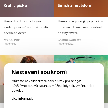
Kruh v písku
Smích a nevědomí
Umělecký obraz v člověku
Humor je nejzralejší psychickou
s odstupem může otevřít další
obranou. Dokáže nás osvobodit
nečekané dveře.
od tíhy života.
Michal Petr
Kristina Sarisová
Psycholog
Psycholožka
Nastavení soukromí
Můžeme povolit některé další služby pro analýzu
návštěvnosti? Svůj souhlas můžete kdykoliv změnit nebo
odvolat.
Konflikty s klidem
Paralelní světy
Více informací
.
Asertivita je protipólem agrese
Mezi rodiči a dětmi dnes není