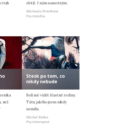
vztah
obtíž. I nám samotným.
Michaela Peterková
Psycholožka
ho
Stesk po tom, co
nikdy nebude
orníka
Bolí mě vidět šťastné rodiny.
, než
Tátu, jakého jsem nikdy
?
neměla.
Michal Kniha
Psychoterapeut