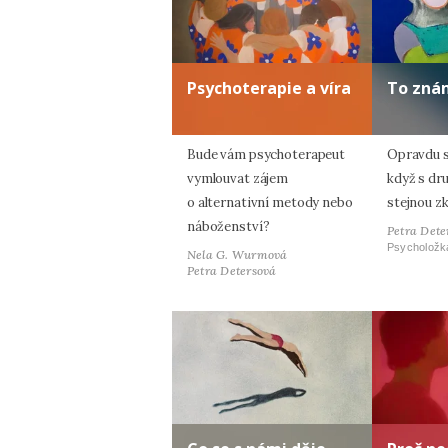
Psychoterapie a víra
To zná
Bude vám psychoterapeut
Opravdu s
vymlouvat zájem
když s dr
o alternativní metody nebo
stejnou z
náboženství?
Petra Dete
Psycholožk
Nela G. Wurmová
Petra Detersová