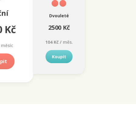
ční
Dvouleté
0 Kč
2500 Kč
104 Kč /
měs.
měsíc
Koupit
pit