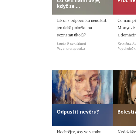
Co se s námi děje,
Proč ne
když se …
Jak si z odpočinku neudělat
Co nám p
jen další položku na
Monyové ří
seznamu úkolů?
a domácím
Lucie Brandtlová
Kristina S
Psychoterapeutka
Psycholožk
Odpustit nevěru?
Bolesti
Nechtějte, aby ve vztahu
Nedokážet