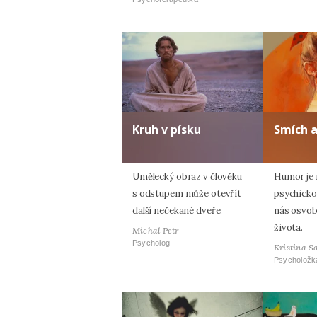
Kruh v písku
Smích 
Umělecký obraz v člověku
Humor je n
s odstupem může otevřít
psychicko
další nečekané dveře.
nás osvob
života.
Michal Petr
Psycholog
Kristina S
Psycholožk