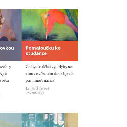
zovkou
Pomaloučku ke
studánce
ové hry
Co byste dělali vy, kdyby se
A jak
vám ve všedním dnu objevilo
 světa
pár minut navíc?
Lenka Šilerová
Psycholožka
á