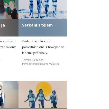
 já
Setkání s tělem
sky jiných
Budeme spolu až do
ůzné sklony
posledního dne. Chovejme se
k němu přátelsky.
á
Tereza Lehečka
Psychoterapeutka ve výcviku