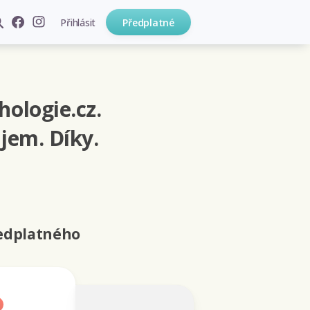
Přihlásit
Předplatné
hologie.cz.
jem. Díky.
ředplatného