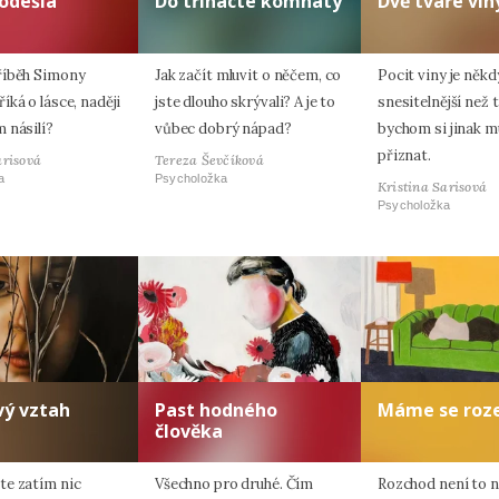
odešla
Do třinácté komnaty
Dvě tváře vin
říběh Simony
Jak začít mluvit o něčem, co
Pocit viny je někd
ká o lásce, naději
jste dlouho skrývali? A je to
snesitelnější než t
 násilí?
vůbec dobrý nápad?
bychom si jinak m
přiznat.
arisová
Tereza Ševčíková
a
Psycholožka
Kristina Sarisová
Psycholožka
vý vztah
Past hodného
Máme se roze
člověka
e zatím nic
Všechno pro druhé. Čím
Rozchod není to ne