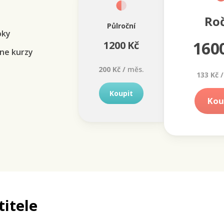
Ro
Půlroční
oky
160
1200 Kč
ne kurzy
200 Kč /
měs.
133 Kč /
Koupit
Kou
titele