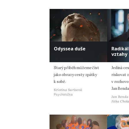
Odyssea duše
Radiká
vztahy
Starý příběh můžeme číst
Jediná ces
jako obrazy cesty zpátky
riskovat z
k sobě.
v rozhovo
Jan Benda
Kristina Sarisová
Psycholožka
Jan Benda
Jitka Chol