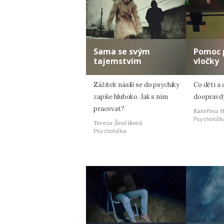
Sama se svým
Pomoc 
tajemstvím
vločky
Zážitek násilí se do psychiky
Co děti a 
zapíše hluboko. Jak s ním
doopravdy
pracovat?
Kateřina 
Psycholožk
Tereza Ševčíková
Psycholožka