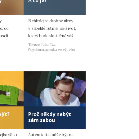
y
A co já?
y
Nehledejte drobné úlevy
o, co
v zaběhlé rutině, ale život,
useli
který bude skutečně váš.
Tereza Lehečka
Psychoterapeutka ve výcviku
jít?
Proč někdy nebýt
sám sebou
jhorší, co
Autenticita může být na