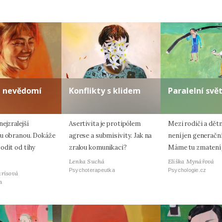
a nevědomí
Konflikty s klidem
Paralelní svě
ejzralejší
Asertivita je protipólem
Mezi rodiči a dět
u obranou. Dokáže
agrese a submisivity. Jak na
není jen generačn
odit od tíhy
zralou komunikaci?
Máme tu zmatení 
Lenka Suchá
Eliška Mynářová
Psychoterapeutka
Psychologie.cz
arisová
a