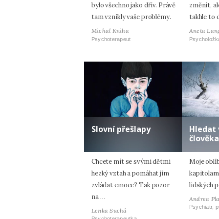
bylo všechno jako dřív. Právě
změnit, al
tam vznikly vaše problémy.
takhle to 
Michal Kniha
Aneta Lan
Psychoterapeut
Psycholožk
Slovní přešlapy
Hledat 
člověka
Chcete mít se svými dětmi
Moje oblí
hezký vztah a pomáhat jim
kapitolam
zvládat emoce? Tak pozor
lidských p
na …
Andrea Pl
Psychiatr, 
Lenka Suchá
Psychoterapeutka