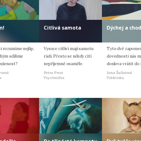
m!
Citlivá samota
Dýchej a cho
i rozumíme nejlíp,
Vysoce citliví mají samotu
Tyto dvě zapome
uhým sdílíme
rádi. Přesto se někdy cítí
dovednosti nás 
kušenost?
nepříjemně osaměle.
doslova vrátit do 
rsová
Petra Prest
Jana Šulistová
a
Psycholožka
Publicistka