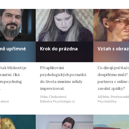
lně upřímné
Krok do prázdna
Vztah s obra
ta k blízkosti je
Při aplikování
Co dávají počítač
ranění, říká
psychologických poznatků
dospělému muži? 
ru psycholog
do života musíme někdy
partnera z online
.
improvizovat.
zavolat zpátky?
Jitka Cholastová
Alžběta Protivansk
astová
Editorka Psychologie.cz
Psycholožka