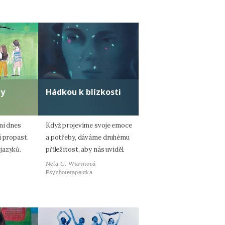
ty
Hádkou k blízkosti
mi dnes
Když projevíme svoje emoce
í propast.
a potřeby, dáváme druhému
jazyků.
příležitost, aby nás uviděl.
Nela G. Wurmová
Psychoterapeutka