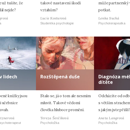
e už tušíte, že
takové nastavení škodí
může partnerský 
dál nejde?
vztahům?
potkat.
grová
Lucie Kosturová
Lenka Suchá
a
Studentka psychologie
Psychoterapeutka
v lidech
Rozštěpená duše
Diagnóza mé
dítěte
bené knížky jsou
Stalo se, já o tom ale nesmím
Odcházíte od odb
i učebnice
mluvit. Takové vědomí
s větším strachem
ovah.
člověka hluboce promění.
s jakým jste přišli
atznerová
Tereza Ševčíková
Aneta Langrová
psychoterapeut
Psycholožka
Psycholožka