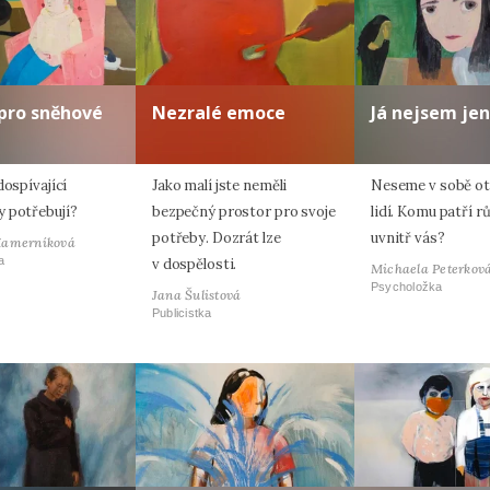
pro sněhové
Nezralé emoce
Já nejsem jen
dospívající
Jako malí jste neměli
Neseme v sobě oti
 potřebují?
bezpečný prostor pro svoje
lidí. Komu patří r
potřeby. Dozrát lze
uvnitř vás?
Hamerníková
a
v dospělosti.
Michaela Peterkov
Psycholožka
Jana Šulistová
Publicistka