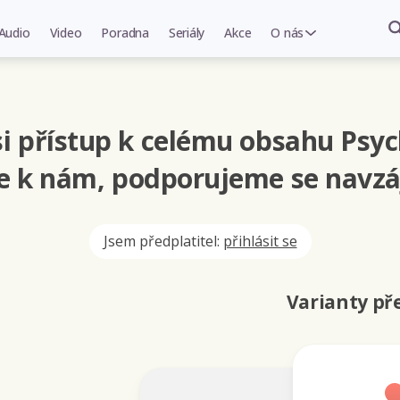
Audio
Video
Poradna
Seriály
Akce
O nás
i přístup k celému obsahu Psyc
se k nám, podporujeme se navzá
Jsem předplatitel:
přihlásit se
Varianty p