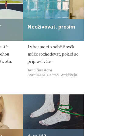
ď
Neoživovat, prosím
nuté
I v bezmoci o sobě člověk
mohou
může rozhodovat, pokud se
života.
připraví včas.
Jana Šulistová
Stanislava Gabriel Waldštejn