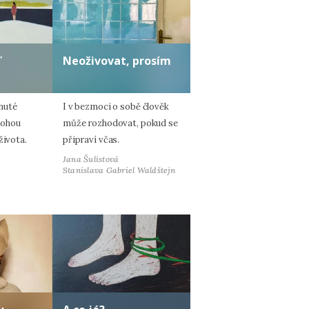
ď
Neoživovat, prosím
nuté
I v bezmoci o sobě člověk
mohou
může rozhodovat, pokud se
života.
připraví včas.
Jana Šulistová
Stanislava Gabriel Waldštejn