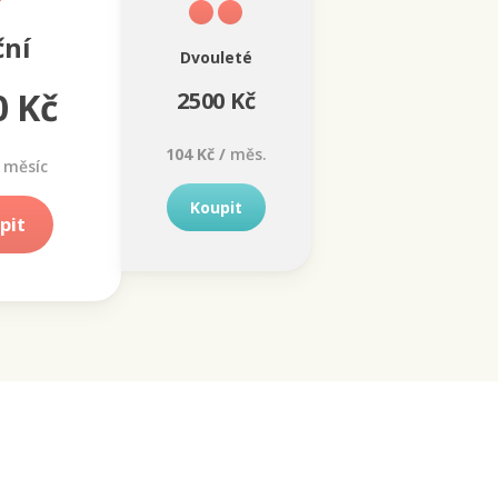
ční
Dvouleté
0 Kč
2500 Kč
104 Kč /
měs.
měsíc
Koupit
pit