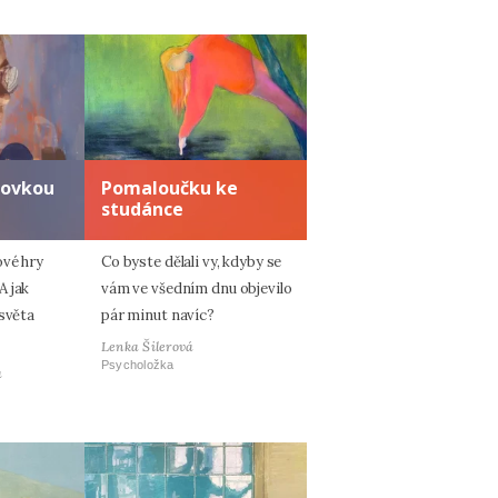
zovkou
Pomaloučku ke
studánce
ové hry
Co byste dělali vy, kdyby se
A jak
vám ve všedním dnu objevilo
 světa
pár minut navíc?
Lenka Šilerová
Psycholožka
á