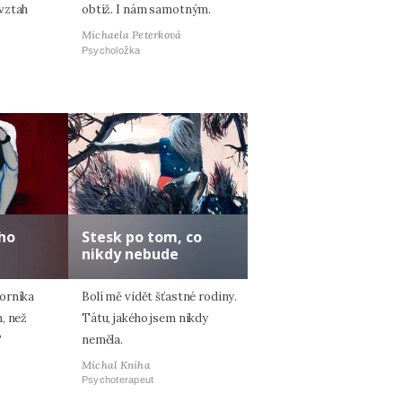
vztah
obtíž. I nám samotným.
Michaela Peterková
Psycholožka
ho
Stesk po tom, co
nikdy nebude
orníka
Bolí mě vidět šťastné rodiny.
, než
Tátu, jakého jsem nikdy
?
neměla.
Michal Kniha
Psychoterapeut