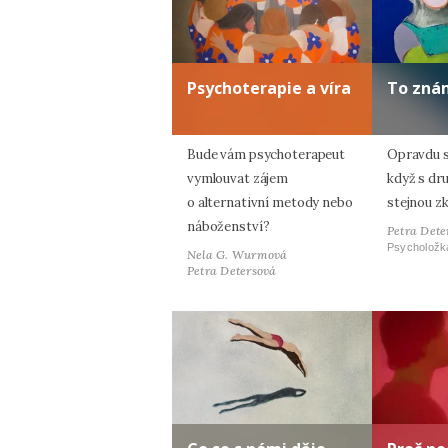
Psychoterapie a víra
To zná
Bude vám psychoterapeut
Opravdu s
vymlouvat zájem
když s dr
o alternativní metody nebo
stejnou z
náboženství?
Petra Dete
Psycholožk
Nela G. Wurmová
Petra Detersová