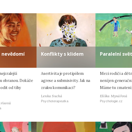
a nevědomí
Konflikty s klidem
Paralelní svě
ejzralejší
Asertivita je protipólem
Mezi rodiči a dět
u obranou. Dokáže
agrese a submisivity. Jak na
není jen generačn
odit od tíhy
zralou komunikaci?
Máme tu zmatení 
Lenka Suchá
Eliška Mynářová
Psychoterapeutka
Psychologie.cz
arisová
a