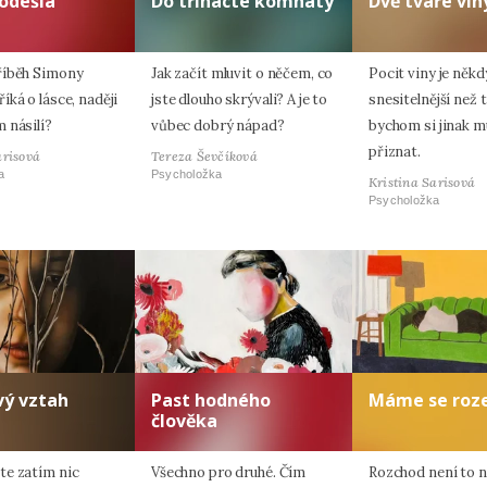
odešla
Do třinácté komnaty
Dvě tváře vin
říběh Simony
Jak začít mluvit o něčem, co
Pocit viny je někd
ká o lásce, naději
jste dlouho skrývali? A je to
snesitelnější než t
 násilí?
vůbec dobrý nápad?
bychom si jinak m
přiznat.
arisová
Tereza Ševčíková
a
Psycholožka
Kristina Sarisová
Psycholožka
vý vztah
Past hodného
Máme se roze
člověka
e zatím nic
Všechno pro druhé. Čím
Rozchod není to ne