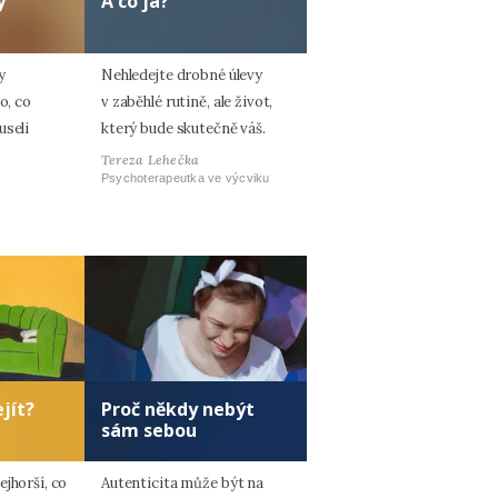
y
A co já?
y
Nehledejte drobné úlevy
o, co
v zaběhlé rutině, ale život,
useli
který bude skutečně váš.
Tereza Lehečka
Psychoterapeutka ve výcviku
jít?
Proč někdy nebýt
sám sebou
jhorší, co
Autenticita může být na