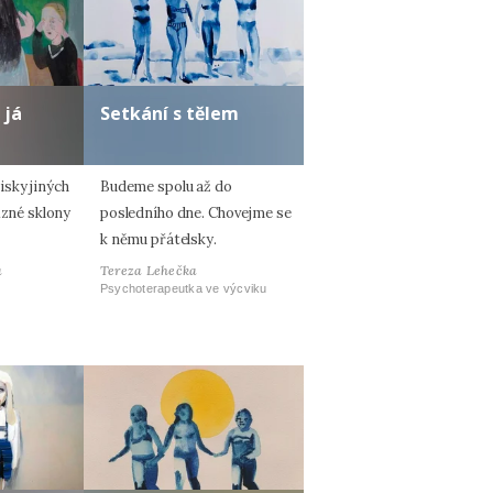
 já
Setkání s tělem
sky jiných
Budeme spolu až do
ůzné sklony
posledního dne. Chovejme se
k němu přátelsky.
á
Tereza Lehečka
Psychoterapeutka ve výcviku