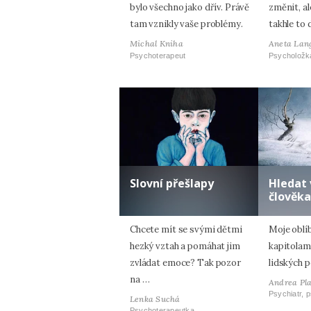
bylo všechno jako dřív. Právě
změnit, al
tam vznikly vaše problémy.
takhle to 
Michal Kniha
Aneta Lan
Psychoterapeut
Psycholožk
Slovní přešlapy
Hledat 
člověka
Chcete mít se svými dětmi
Moje oblí
hezký vztah a pomáhat jim
kapitolam
zvládat emoce? Tak pozor
lidských p
na …
Andrea Pl
Psychiatr, 
Lenka Suchá
Psychoterapeutka