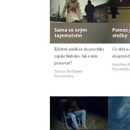
Sama se svým
Pomoc 
tajemstvím
vločky
Zážitek násilí se do psychiky
Co děti a 
zapíše hluboko. Jak s ním
doopravdy
pracovat?
Kateřina 
Psycholožk
Tereza Ševčíková
Psycholožka