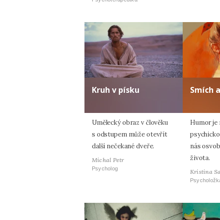
Kruh v písku
Smích 
Umělecký obraz v člověku
Humor je n
s odstupem může otevřít
psychicko
další nečekané dveře.
nás osvob
života.
Michal Petr
Psycholog
Kristina S
Psycholožk