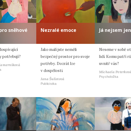
pro sněhové
Nezralé emoce
Já nejsem jen
dospívající
Jako malí jste neměli
Neseme v sobě oti
 potřebují?
bezpečný prostor pro svoje
lidí. Komu patří r
potřeby. Dozrát lze
uvnitř vás?
Hamerníková
a
v dospělosti.
Michaela Peterkov
Psycholožka
Jana Šulistová
Publicistka