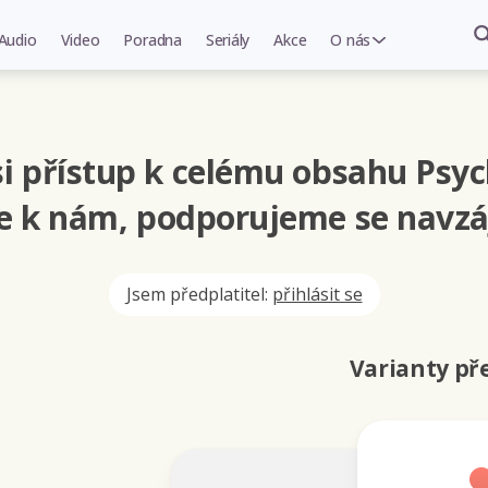
Audio
Video
Poradna
Seriály
Akce
O nás
i přístup k celému obsahu Psyc
se k nám, podporujeme se navzá
Jsem předplatitel:
přihlásit se
Varianty p