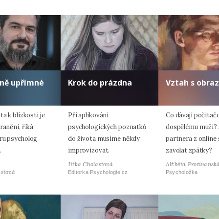
lně upřímné
Krok do prázdna
Vztah s obra
ta k blízkosti je
Při aplikování
Co dávají počítač
ranění, říká
psychologických poznatků
dospělému muži? 
ru psycholog
do života musíme někdy
partnera z online
.
improvizovat.
zavolat zpátky?
Jitka Cholastová
Alžběta Protivansk
astová
Editorka Psychologie.cz
Psycholožka