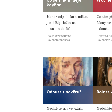
Co se s námi děje,
Proč ne
když se …
Jak si z odpočinku neudělat
Co nám p
jen další položku na
Monyové ří
seznamu úkolů?
a domácím
Lucie Brandtlová
Kristina S
Psychoterapeutka
Psycholožk
Odpustit nevěru?
Bolesti
Nechtějte, aby ve vztahu
Nedokážet