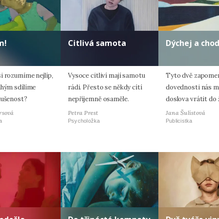
m!
Citlivá samota
Dýchej a cho
i rozumíme nejlíp,
Vysoce citliví mají samotu
Tyto dvě zapome
uhým sdílíme
rádi. Přesto se někdy cítí
dovednosti nás 
kušenost?
nepříjemně osaměle.
doslova vrátit do 
rsová
Petra Prest
Jana Šulistová
a
Psycholožka
Publicistka