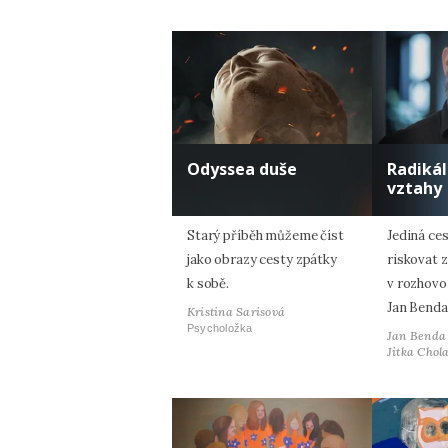
Odyssea duše
Radiká
vztahy
Starý příběh můžeme číst
Jediná ces
jako obrazy cesty zpátky
riskovat z
k sobě.
v rozhovo
Jan Benda
Kristina Sarisová
Psycholožka
Jan Benda
Jitka Chol