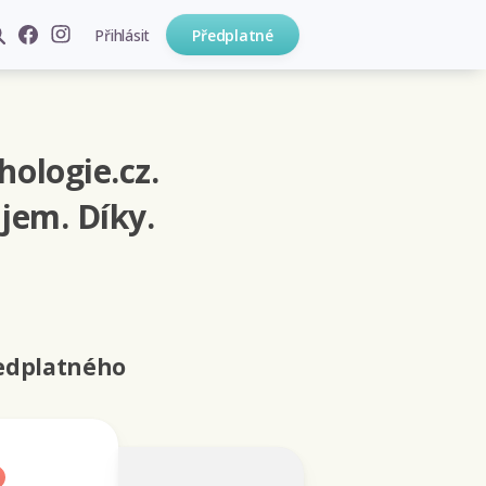
Přihlásit
Předplatné
hologie.cz.
jem. Díky.
ředplatného