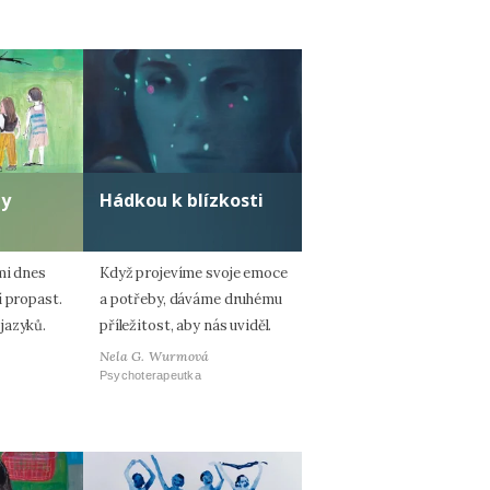
ty
Hádkou k blízkosti
mi dnes
Když projevíme svoje emoce
í propast.
a potřeby, dáváme druhému
jazyků.
příležitost, aby nás uviděl.
Nela G. Wurmová
Psychoterapeutka