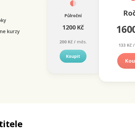
Ro
Půlroční
oky
160
1200 Kč
ne kurzy
200 Kč /
měs.
133 Kč /
Koupit
Kou
titele