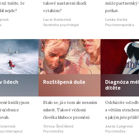
e už tušíte, že
takové nastavení škodí
může partnerský 
dál nejde?
vztahům?
potkat.
grová
Lucie Kosturová
Lenka Suchá
a
Studentka psychologie
Psychoterapeutka
v lidech
Rozštěpená duše
Diagnóza mé
dítěte
bené knížky jsou
Stalo se, já o tom ale nesmím
Odcházíte od odb
i učebnice
mluvit. Takové vědomí
s větším strachem
ovah.
člověka hluboce promění.
s jakým jste přišli
atznerová
Tereza Ševčíková
Aneta Langrová
psychoterapeut
Psycholožka
Psycholožka