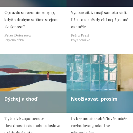
Opravdu si rozumíme nejlíp,
Vysoce citliví mají samotu rádi.
když s druhým sdílíme stejnou
Přesto se někdy cítí nepříjemně
zkušenost?
osaměle.
Petra Detersová
Petra Prest
Psycholožka
Psycholožka
Dýchej a choď
Neoživovat, prosím
Tyto dvě zapomenuté
I v bezmoci o sobě člověk může
dovednosti nás mohou doslova
rozhodovat, pokud se
vrátit do života.
připraví včas.