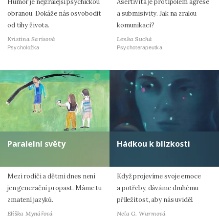
Humor je nejzralejší psychickou
Asertivita je protipólem agrese
obranou. Dokáže nás osvobodit
a submisivity. Jak na zralou
od tíhy života.
komunikaci?
Kristina Sarisová
Lenka Suchá
Psycholožka
Psychoterapeutka
Paralelní světy
Hádkou k blízkosti
Mezi rodiči a dětmi dnes není
Když projevíme svoje emoce
jen generační propast. Máme tu
a potřeby, dáváme druhému
zmatení jazyků.
příležitost, aby nás uviděl.
Eliška Mynářová
Nela G. Wurmová