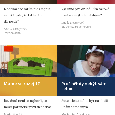
Nedokážete zatím nic změnit,
Všechno pro druhé. Čím takové
ale už tušíte, že takhle to
nastavení škodí vztahům?
dál nejde?
Lucie Kosturová
Studentka psychologie
Aneta Langrová
Psycholožka
Máme se rozejít?
Proč někdy nebýt sám
sebou
Rozchod není to nejhorší, co
Autenticita může být na obtíž.
může partnerský vztah potkat.
I nám samotným.
Lenka Suchá
Michaela Peterková