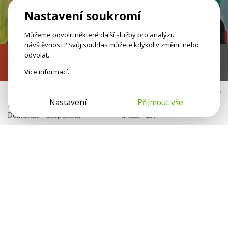
Nastavení soukromí
Můžeme povolit některé další služby pro analýzu
návštěvnosti? Svůj souhlas můžete kdykoliv změnit nebo
odvolat.
Nezralé emoce
Já nejsem jen já
Více informací
.
Jako malí jste neměli bezpečný
Neseme v sobě otisky jiných lidí.
Nastavení
Přijmout vše
prostor pro svoje potřeby.
Komu patří různé sklony
Dozrát lze v dospělosti.
uvnitř vás?
Jana Šulistová
Michaela Peterková
Publicistka
Psycholožka