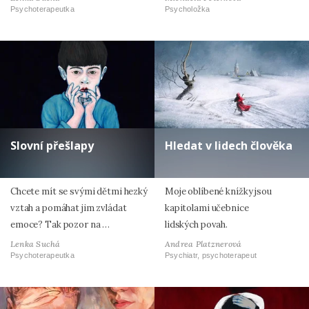
Psychoterapeutka
Psycholožka
Slovní přešlapy
Hledat v lidech člověka
Chcete mít se svými dětmi hezký
Moje oblíbené knížky jsou
vztah a pomáhat jim zvládat
kapitolami učebnice
emoce? Tak pozor na …
lidských povah.
Lenka Suchá
Andrea Platznerová
Psychoterapeutka
Psychiatr, psychoterapeut