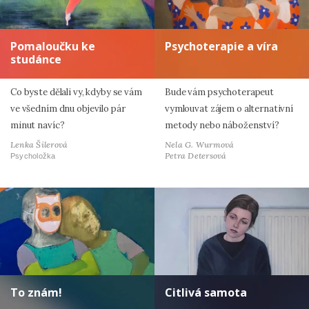
Pomaloučku ke
Psychoterapie a víra
studánce
Co byste dělali vy, kdyby se vám
Bude vám psychoterapeut
ve všedním dnu objevilo pár
vymlouvat zájem o alternativní
minut navíc?
metody nebo náboženství?
Lenka Šilerová
Nela G. Wurmová
Petra Detersová
Psycholožka
To znám!
Citlivá samota