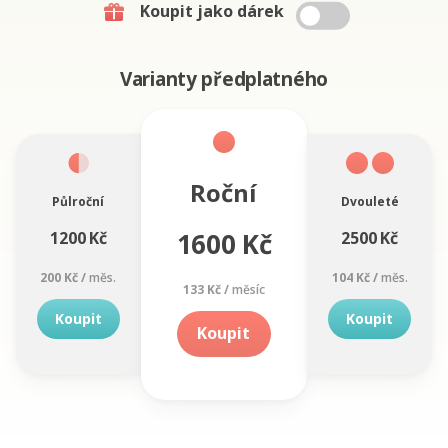
Koupit jako dárek
Varianty předplatného
Roční
Půlroční
Dvouleté
1600 Kč
1200 Kč
2500 Kč
200 Kč /
měs.
104 Kč /
měs.
133 Kč /
měsíc
Koupit
Koupit
Koupit