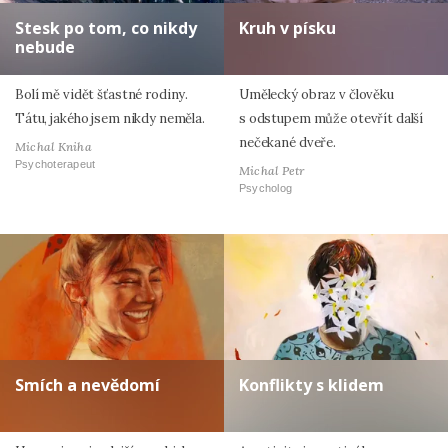
Stesk po tom, co nikdy
Kruh v písku
nebude
Bolí mě vidět šťastné rodiny.
Umělecký obraz v člověku
Tátu, jakého jsem nikdy neměla.
s odstupem může otevřít další
nečekané dveře.
Michal Kniha
Psychoterapeut
Michal Petr
Psycholog
Smích a nevědomí
Konflikty s klidem