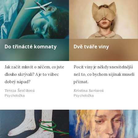
Do třinácté komnaty
Dvě tváře viny
Jak začít mluvit o něčem, co jste
Pocit viny je někdy snesitelnější
dlouho skrývali? A je to vůbec
než to, co bychom si jinak museli
dobrý nápad?
přiznat.
Tereza Ševčíková
Kristina Sarisová
Psycholožka
Psycholožka