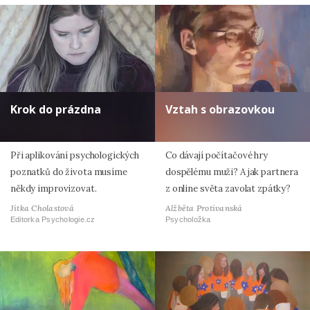
Krok do prázdna
Vztah s obrazovkou
Při aplikování psychologických
Co dávají počítačové hry
poznatků do života musíme
dospělému muži? A jak partnera
někdy improvizovat.
z online světa zavolat zpátky?
Jitka Cholastová
Alžběta Protivanská
Editorka Psychologie.cz
Psycholožka