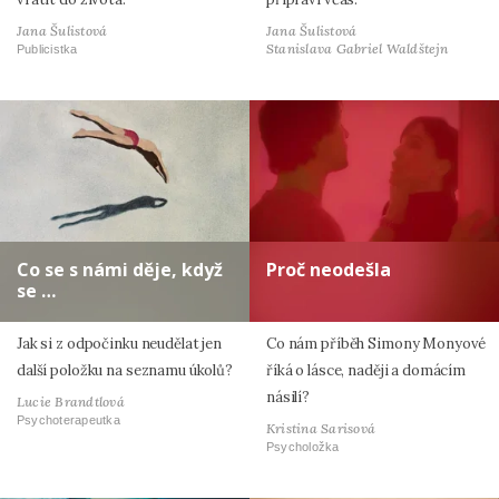
Jana Šulistová
Jana Šulistová
Stanislava Gabriel Waldštejn
Publicistka
Co se s námi děje, když
Proč neodešla
se …
Jak si z odpočinku neudělat jen
Co nám příběh Simony Monyové
další položku na seznamu úkolů?
říká o lásce, naději a domácím
násilí?
Lucie Brandtlová
Psychoterapeutka
Kristina Sarisová
Psycholožka