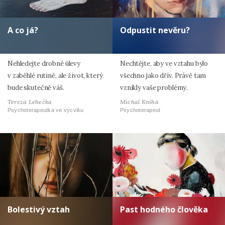
A co já?
Odpustit nevěru?
Nehledejte drobné úlevy
Nechtějte, aby ve vztahu bylo
v zaběhlé rutině, ale život, který
všechno jako dřív. Právě tam
bude skutečně váš.
vznikly vaše problémy.
Tereza Lehečka
Michal Kniha
Psychoterapeutka ve výcviku
Psychoterapeut
Bolestivý vztah
Past hodného člověka