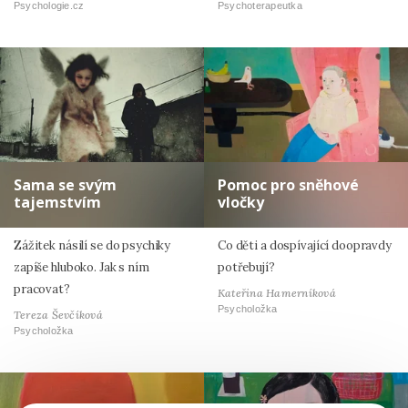
Psychologie.cz
Psychoterapeutka
Sama se svým
Pomoc pro sněhové
tajemstvím
vločky
Zážitek násilí se do psychiky
Co děti a dospívající doopravdy
zapíše hluboko. Jak s ním
potřebují?
pracovat?
Kateřina Hamerníková
Psycholožka
Tereza Ševčíková
Psycholožka