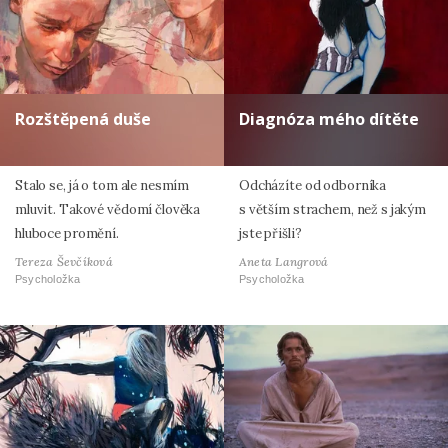
Rozštěpená duše
Diagnóza mého dítěte
Stalo se, já o tom ale nesmím
Odcházíte od odborníka
mluvit. Takové vědomí člověka
s větším strachem, než s jakým
hluboce promění.
jste přišli?
Tereza Ševčíková
Aneta Langrová
Psycholožka
Psycholožka