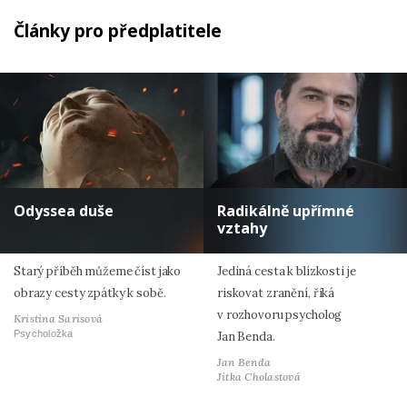
Články pro předplatitele
Odyssea duše
Radikálně upřímné
vztahy
Starý příběh můžeme číst jako
Jediná cesta k blízkosti je
obrazy cesty zpátky k sobě.
riskovat zranění, říká
v rozhovoru psycholog
Kristina Sarisová
Psycholožka
Jan Benda.
Jan Benda
Jitka Cholastová