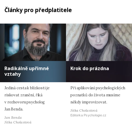
Články pro předplatitele
Radikálně upřímné
Krok do prázdna
vztahy
Jediná cesta k blízkosti je
Při aplikování psychologických
riskovat zranění, říká
poznatků do života musíme
v rozhovoru psycholog
někdy improvizovat.
Jan Benda.
Jitka Cholastová
Editorka Psychologie.cz
Jan Benda
Jitka Cholastová