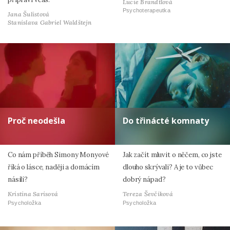
Lucie Brandtlová
Psychoterapeutka
Jana Šulistová
Stanislava Gabriel Waldštejn
Proč neodešla
Do třinácté komnaty
Co nám příběh Simony Monyové
Jak začít mluvit o něčem, co jste
říká o lásce, naději a domácím
dlouho skrývali? A je to vůbec
násilí?
dobrý nápad?
Kristina Sarisová
Tereza Ševčíková
Psycholožka
Psycholožka