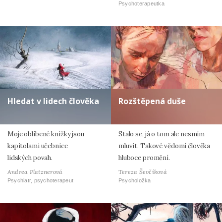
Psychoterapeutka
Hledat v lidech člověka
Rozštěpená duše
Moje oblíbené knížky jsou
Stalo se, já o tom ale nesmím
kapitolami učebnice
mluvit. Takové vědomí člověka
lidských povah.
hluboce promění.
Andrea Platznerová
Tereza Ševčíková
Psychiatr, psychoterapeut
Psycholožka