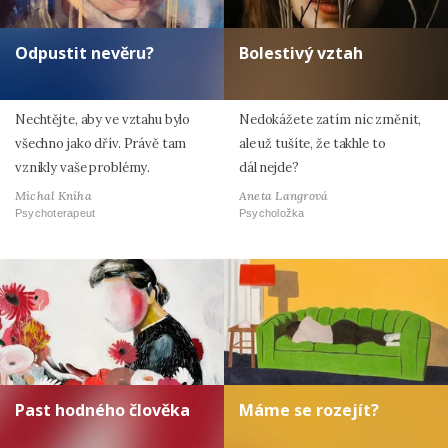
Odpustit nevěru?
Bolestivý vztah
Nechtějte, aby ve vztahu bylo
Nedokážete zatím nic změnit,
všechno jako dřív. Právě tam
ale už tušíte, že takhle to
vznikly vaše problémy.
dál nejde?
Michal Kniha
Aneta Langrová
Psychoterapeut
Psycholožka
Past hodného člověka
Máme se rozejít?