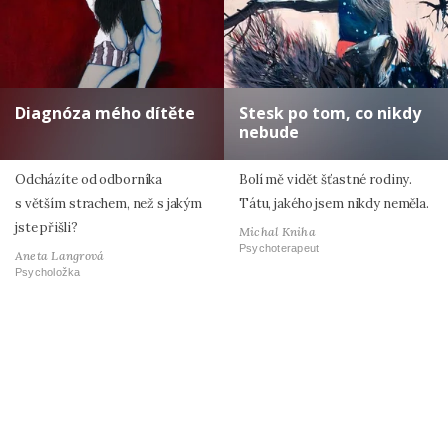
Diagnóza mého dítěte
Stesk po tom, co nikdy
nebude
Odcházíte od odborníka
Bolí mě vidět šťastné rodiny.
s větším strachem, než s jakým
Tátu, jakého jsem nikdy neměla.
jste přišli?
Michal Kniha
Psychoterapeut
Aneta Langrová
Psycholožka