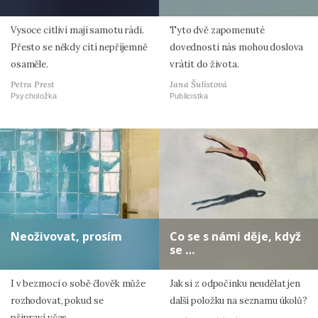
Vysoce citliví mají samotu rádi.
Tyto dvě zapomenuté
Přesto se někdy cítí nepříjemně
dovednosti nás mohou doslova
osaměle.
vrátit do života.
Petra Prest
Jana Šulistová
Psycholožka
Publicistka
Neoživovat, prosím
Co se s námi děje, když
se …
I v bezmoci o sobě člověk může
Jak si z odpočinku neudělat jen
rozhodovat, pokud se
další položku na seznamu úkolů?
připraví včas.