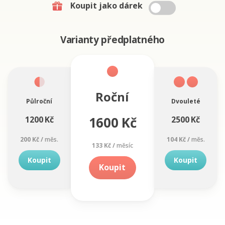
Koupit jako dárek
Varianty předplatného
Roční
Půlroční
Dvouleté
1600 Kč
1200 Kč
2500 Kč
200 Kč /
měs.
104 Kč /
měs.
133 Kč /
měsíc
Koupit
Koupit
Koupit