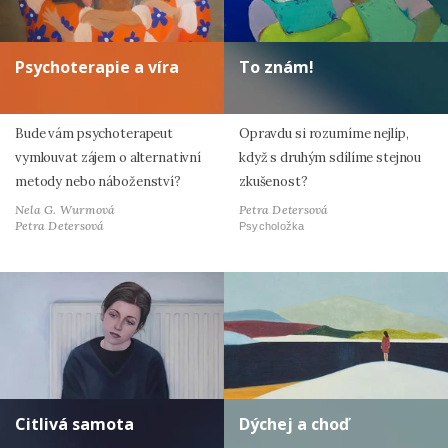
Psychoterapie a víra
To znám!
Bude vám psychoterapeut
Opravdu si rozumíme nejlíp,
vymlouvat zájem o alternativní
když s druhým sdílíme stejnou
metody nebo náboženství?
zkušenost?
Nela G. Wurmová
Petra Detersová
Petra Detersová
Psycholožka
Citlivá samota
Dýchej a choď