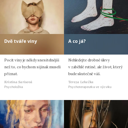
Dvě tváře viny
A co já?
Pocit viny je někdy snesitelnější
Nehledejte drobné úlevy
než to, co bychom si jinak museli
v zaběhlé rutině, ale život, který
přiznat.
bude skutečně váš.
Kristina Sarisová
Tereza Lehečka
Psycholožka
Psychoterapeutka ve výcviku