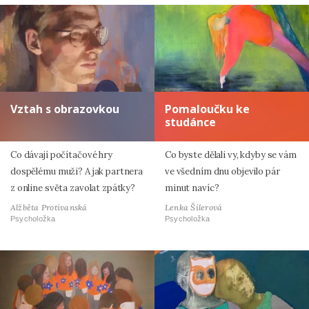
Vztah s obrazovkou
Pomaloučku ke
studánce
Co dávají počítačové hry
Co byste dělali vy, kdyby se vám
dospělému muži? A jak partnera
ve všedním dnu objevilo pár
z online světa zavolat zpátky?
minut navíc?
Alžběta Protivanská
Lenka Šilerová
Psycholožka
Psycholožka