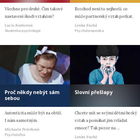
Všechno pro druhé. Čím takové
Rozchod není to nejhorší, co
nastavení škodí vztahům?
může partnerský vztah potkat.
Lucie Kosturová
Lenka Suchá
Studentka psychologie
Psychoterapeutka
Proč někdy nebýt sám
Slovní přešlapy
sebou
Autenticita může být na obtíž.
Chcete mít se svými dětmi hezký
I nám samotným.
vztah a pomáhat jim zvládat
emoce? Tak pozor na …
Michaela Peterková
Psycholožka
Lenka Suchá