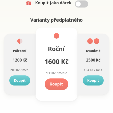
Koupit jako dárek
Varianty předplatného
Roční
Půlroční
Dvouleté
1600 Kč
1200 Kč
2500 Kč
200 Kč /
měs.
104 Kč /
měs.
133 Kč /
měsíc
Koupit
Koupit
Koupit