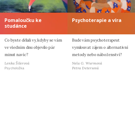
Pomaloučku ke
Psychoterapie a víra
studánce
Co byste dělali vy, kdyby se vám
Bude vám psychoterapeut
ve všedním dnu objevilo pár
vymlouvat zájem o alternativní
minut navíc?
metody nebo náboženství?
Lenka Šilerová
Nela G. Wurmová
Petra Detersová
Psycholožka