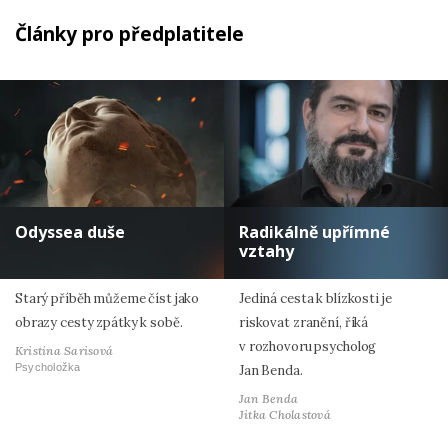
Články pro předplatitele
Odyssea duše
Radikálně upřímné
vztahy
Starý příběh můžeme číst jako
Jediná cesta k blízkosti je
obrazy cesty zpátky k sobě.
riskovat zranění, říká
v rozhovoru psycholog
Kristina Sarisová
Psycholožka
Jan Benda.
Jan Benda
Jitka Cholastová