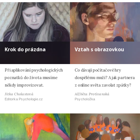
Krok do prázdna
Vztah s obrazovkou
Při aplikování psychologických
Co dávají počítačové hry
poznatků do života musíme
dospělému muži? A jak partnera
někdy improvizovat.
z online světa zavolat zpátky?
Jitka Cholastová
Alžběta Protivanská
Editorka Psychologie.cz
Psycholožka