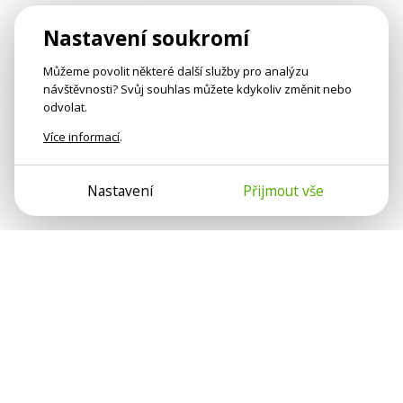
Nastavení soukromí
Můžeme povolit některé další služby pro analýzu
návštěvnosti? Svůj souhlas můžete kdykoliv změnit nebo
odvolat.
Více informací
.
Nastavení
Přijmout vše
Psychologové a psychoterapeuti na webu Psychologie.cz
sdílí své zkušenosti s lidmi, kterým se nemohou věnovat
osobně. Připojte se k nám, podporujeme se navzájem.
Díky.