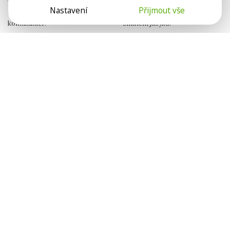
Nastavení
Přijmout vše
a submisivity. Jak na zralou
jen generační propast. Máme tu
komunikaci?
zmatení jazyků.
Lenka Suchá
Eliška Mynářová
Psychoterapeutka
Psychologie.cz
Hádkou k blízkosti
Sama se svým
tajemstvím
Když projevíme svoje emoce
Zážitek násilí se do psychiky
a potřeby, dáváme druhému
zapíše hluboko. Jak s ním
příležitost, aby nás uviděl.
pracovat?
Nela G. Wurmová
Tereza Ševčíková
Psychoterapeutka
Psycholožka