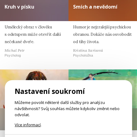
Kruh v písku
Smích a nevědomí
Umělecký obraz v člověku
Humor je nejzralejší psychickou
s odstupem může otevřít další
obranou. Dokáže nás osvobodit
nečekané dveře.
od tíhy života.
Michal Petr
Kristina Sarisová
Psycholog
Psycholožka
Nastavení soukromí
Můžeme povolit některé další služby pro analýzu
návštěvnosti? Svůj souhlas můžete kdykoliv změnit nebo
odvolat.
Konflikty s klidem
Paralelní světy
Více informací
.
Asertivita je protipólem agrese
Mezi rodiči a dětmi dnes není