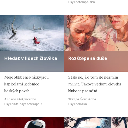
Psychoterapeutka
Hledat v lidech člověka
Rozštěpená duše
Moje oblíbené knížky jsou
Stalo se, já o tom ale nesmím
kapitolami učebnice
mluvit. Takové vědomí člověka
lidských povah.
hluboce promění.
Andrea Platznerová
Tereza Ševčíková
Psychiatr, psychoterapeut
Psycholožka