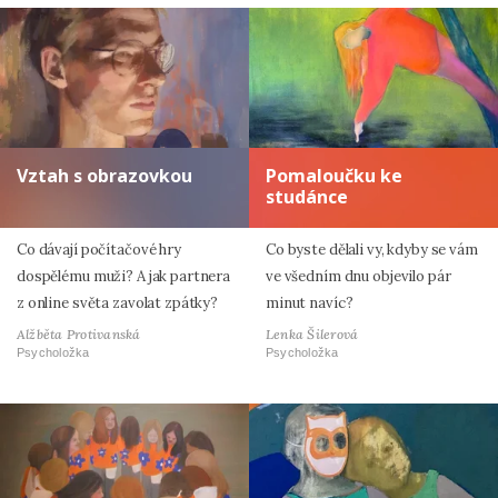
Vztah s obrazovkou
Pomaloučku ke
studánce
Co dávají počítačové hry
Co byste dělali vy, kdyby se vám
dospělému muži? A jak partnera
ve všedním dnu objevilo pár
z online světa zavolat zpátky?
minut navíc?
Alžběta Protivanská
Lenka Šilerová
Psycholožka
Psycholožka