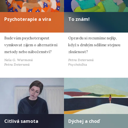
Psychoterapie a víra
To znám!
Bude vám psychoterapeut
Opravdu si rozumíme nejlíp,
vymlouvat zájem o alternativní
když s druhým sdílíme stejnou
metody nebo náboženství?
zkušenost?
Nela G. Wurmová
Petra Detersová
Petra Detersová
Psycholožka
Citlivá samota
Dýchej a choď