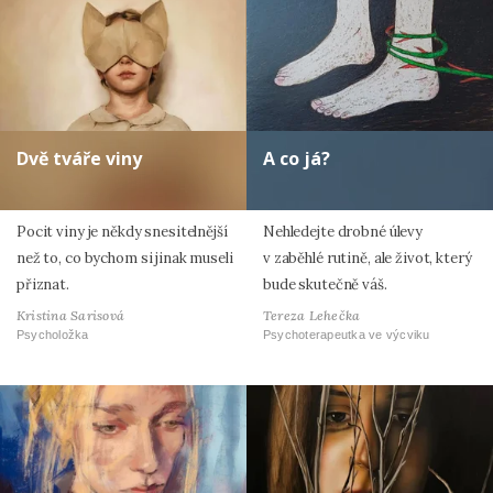
Dvě tváře viny
A co já?
Pocit viny je někdy snesitelnější
Nehledejte drobné úlevy
než to, co bychom si jinak museli
v zaběhlé rutině, ale život, který
přiznat.
bude skutečně váš.
Kristina Sarisová
Tereza Lehečka
Psycholožka
Psychoterapeutka ve výcviku