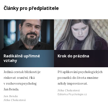
Články pro předplatitele
Radikálně upřímné
Krok do prázdna
vztahy
Jediná cesta k blízkosti je
Při aplikování psychologických
riskovat zranění, říká
poznatků do života musíme
v rozhovoru psycholog
někdy improvizovat.
Jan Benda.
Jitka Cholastová
Editorka Psychologie.cz
Jan Benda
Jitka Cholastová