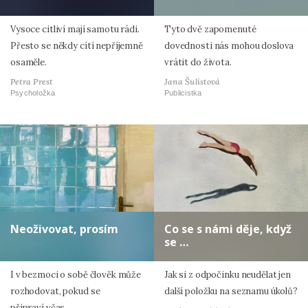
Vysoce citliví mají samotu rádi.
Tyto dvě zapomenuté
Přesto se někdy cítí nepříjemně
dovednosti nás mohou doslova
osaměle.
vrátit do života.
Petra Prest
Jana Šulistová
Psycholožka
Publicistka
Neoživovat, prosím
Co se s námi děje, když
se …
I v bezmoci o sobě člověk může
Jak si z odpočinku neudělat jen
rozhodovat, pokud se
další položku na seznamu úkolů?
připraví včas.