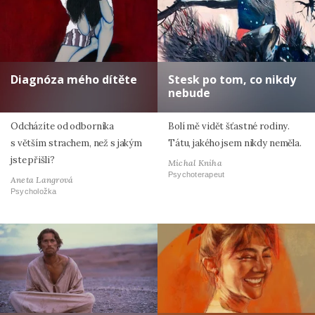
Diagnóza mého dítěte
Stesk po tom, co nikdy
nebude
Odcházíte od odborníka
Bolí mě vidět šťastné rodiny.
s větším strachem, než s jakým
Tátu, jakého jsem nikdy neměla.
jste přišli?
Michal Kniha
Psychoterapeut
Aneta Langrová
Psycholožka