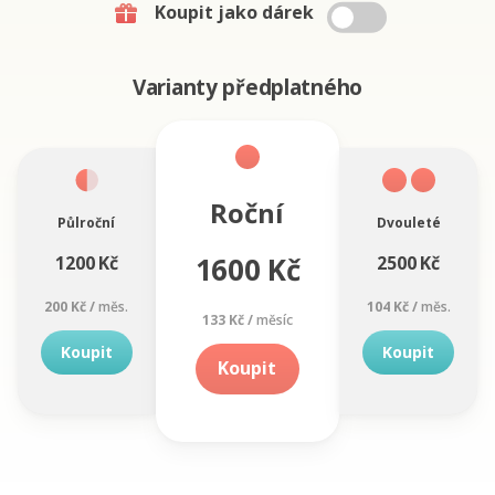
Koupit jako dárek
Varianty předplatného
Roční
Půlroční
Dvouleté
1600 Kč
1200 Kč
2500 Kč
200 Kč /
měs.
104 Kč /
měs.
133 Kč /
měsíc
Koupit
Koupit
Koupit