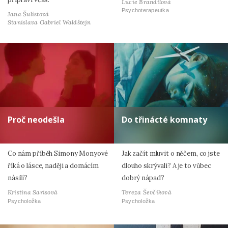
Lucie Brandtlová
Psychoterapeutka
Jana Šulistová
Stanislava Gabriel Waldštejn
Proč neodešla
Do třinácté komnaty
Co nám příběh Simony Monyové
Jak začít mluvit o něčem, co jste
říká o lásce, naději a domácím
dlouho skrývali? A je to vůbec
násilí?
dobrý nápad?
Kristina Sarisová
Tereza Ševčíková
Psycholožka
Psycholožka