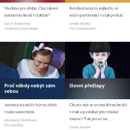
Všechno pro druhé. Čím takové
Rozchod není to nejhorší, co
nastavení škodí vztahům?
může partnerský vztah potkat.
Lucie Kosturová
Lenka Suchá
Studentka psychologie
Psychoterapeutka
Proč někdy nebýt sám
Slovní přešlapy
sebou
Autenticita může být na obtíž.
Chcete mít se svými dětmi hezký
I nám samotným.
vztah a pomáhat jim zvládat
emoce? Tak pozor na …
Michaela Peterková
Psycholožka
Lenka Suchá