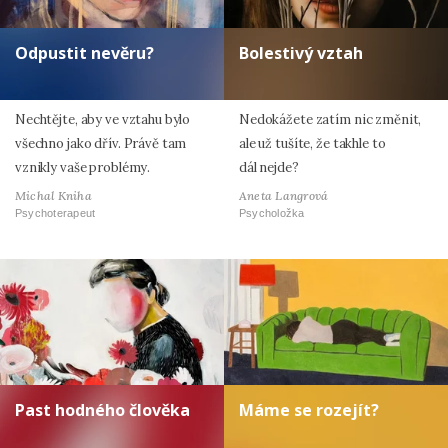
Odpustit nevěru?
Bolestivý vztah
Nechtějte, aby ve vztahu bylo
Nedokážete zatím nic změnit,
všechno jako dřív. Právě tam
ale už tušíte, že takhle to
vznikly vaše problémy.
dál nejde?
Michal Kniha
Aneta Langrová
Psychoterapeut
Psycholožka
Past hodného člověka
Máme se rozejít?