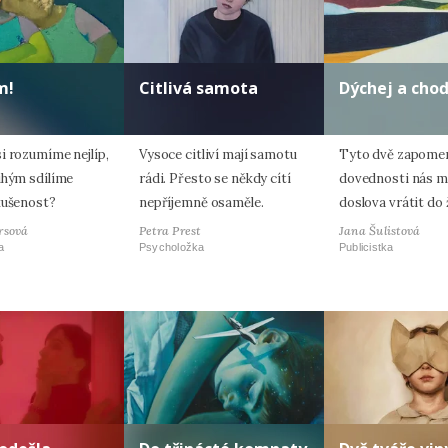
m!
Citlivá samota
Dýchej a cho
i rozumíme nejlíp,
Vysoce citliví mají samotu
Tyto dvě zapome
uhým sdílíme
rádi. Přesto se někdy cítí
dovednosti nás 
kušenost?
nepříjemně osaměle.
doslova vrátit do 
rsová
Petra Prest
Jana Šulistová
a
Psycholožka
Publicistka