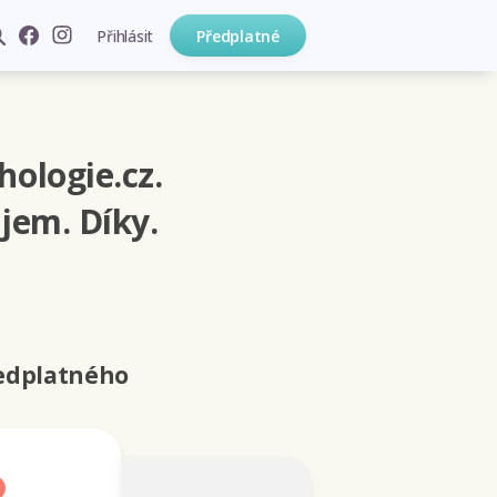
Přihlásit
Předplatné
hologie.cz.
jem. Díky.
ředplatného