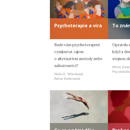
Psychoterapie a víra
To zná
Bude vám psychoterapeut
Opravdu s
vymlouvat zájem
když s dr
o alternativní metody nebo
stejnou z
náboženství?
Petra Dete
Psycholožk
Nela G. Wurmová
Petra Detersová