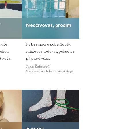
ď
Neoživovat, prosím
nuté
I v bezmoci o sobě člověk
mohou
může rozhodovat, pokud se
života.
připraví včas.
Jana Šulistová
Stanislava Gabriel Waldštejn