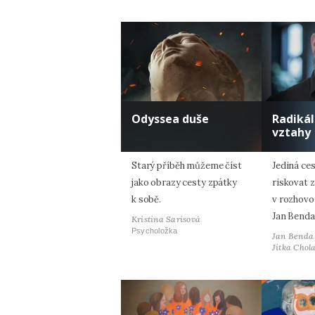
Odyssea duše
Radiká
vztahy
Starý příběh můžeme číst
Jediná ces
jako obrazy cesty zpátky
riskovat z
k sobě.
v rozhovo
Jan Benda
Kristina Sarisová
Psycholožka
Jan Benda
Jitka Chol