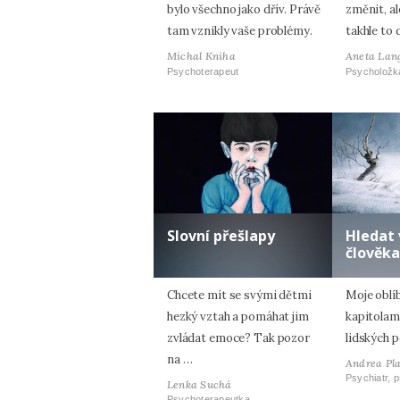
bylo všechno jako dřív. Právě
změnit, al
tam vznikly vaše problémy.
takhle to 
Michal Kniha
Aneta Lan
Psychoterapeut
Psycholožk
Slovní přešlapy
Hledat 
člověka
Chcete mít se svými dětmi
Moje oblí
hezký vztah a pomáhat jim
kapitolam
zvládat emoce? Tak pozor
lidských p
na …
Andrea Pl
Psychiatr, 
Lenka Suchá
Psychoterapeutka