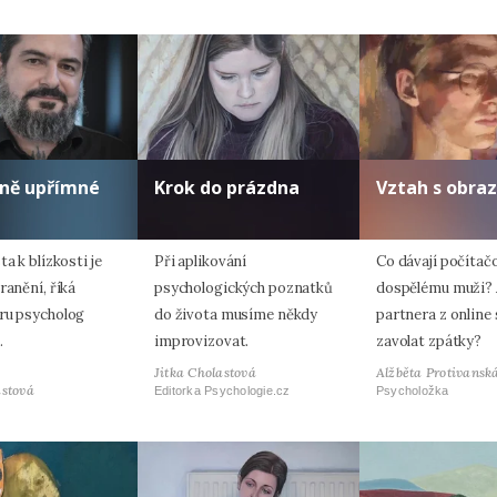
lně upřímné
Krok do prázdna
Vztah s obra
ta k blízkosti je
Při aplikování
Co dávají počítač
ranění, říká
psychologických poznatků
dospělému muži? 
ru psycholog
do života musíme někdy
partnera z online
.
improvizovat.
zavolat zpátky?
Jitka Cholastová
Alžběta Protivansk
astová
Editorka Psychologie.cz
Psycholožka