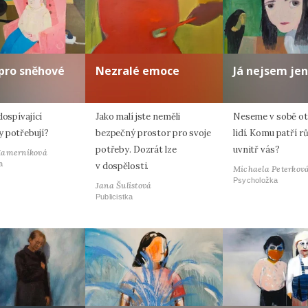
pro sněhové
Nezralé emoce
Já nejsem jen
dospívající
Jako malí jste neměli
Neseme v sobě oti
 potřebují?
bezpečný prostor pro svoje
lidí. Komu patří r
potřeby. Dozrát lze
uvnitř vás?
Hamerníková
a
v dospělosti.
Michaela Peterkov
Psycholožka
Jana Šulistová
Publicistka