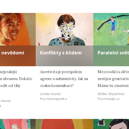
a nevědomí
Konflikty s klidem
Paralelní svě
ejzralejší
Asertivita je protipólem
Mezi rodiči a dět
u obranou. Dokáže
agrese a submisivity. Jak na
není jen generačn
odit od tíhy
zralou komunikaci?
Máme tu zmatení 
Lenka Suchá
Eliška Mynářová
Psychoterapeutka
Psychologie.cz
arisová
a