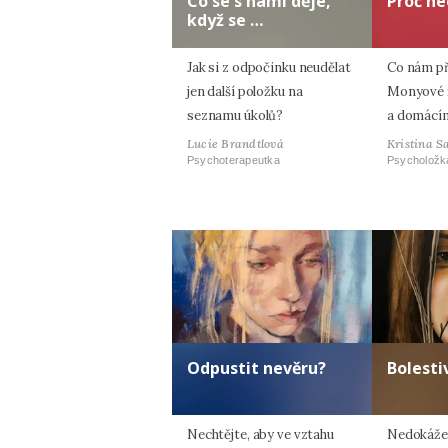
Co se s námi děje,
Proč ne
když se …
Jak si z odpočinku neudělat
Co nám p
jen další položku na
Monyové ří
seznamu úkolů?
a domácím
Lucie Brandtlová
Kristina S
Psychoterapeutka
Psycholožk
Odpustit nevěru?
Bolesti
Nechtějte, aby ve vztahu
Nedokážet