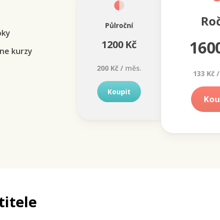
Ro
Půlroční
oky
160
1200 Kč
ne kurzy
200 Kč /
měs.
133 Kč /
Koupit
Kou
titele