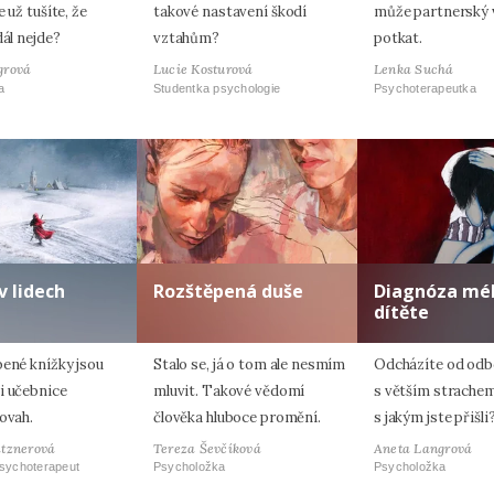
e už tušíte, že
takové nastavení škodí
může partnerský 
dál nejde?
vztahům?
potkat.
grová
Lucie Kosturová
Lenka Suchá
a
Studentka psychologie
Psychoterapeutka
v lidech
Rozštěpená duše
Diagnóza mé
dítěte
bené knížky jsou
Stalo se, já o tom ale nesmím
Odcházíte od odb
i učebnice
mluvit. Takové vědomí
s větším strachem
ovah.
člověka hluboce promění.
s jakým jste přišli
atznerová
Tereza Ševčíková
Aneta Langrová
psychoterapeut
Psycholožka
Psycholožka