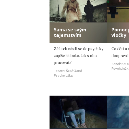
Sama se svým
Pomoc 
tajemstvím
vločky
Zážitek násilí se do psychiky
Co děti a 
zapíše hluboko. Jak s ním
doopravdy
pracovat?
Kateřina 
Psycholožk
Tereza Ševčíková
Psycholožka