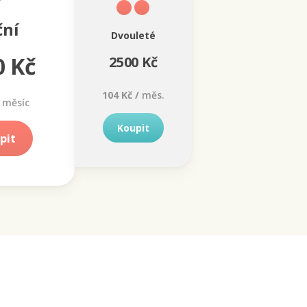
ční
Dvouleté
0 Kč
2500 Kč
104 Kč /
měs.
měsíc
Koupit
pit