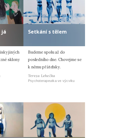
 já
Setkání s tělem
sky jiných
Budeme spolu až do
ůzné sklony
posledního dne. Chovejme se
k němu přátelsky.
á
Tereza Lehečka
Psychoterapeutka ve výcviku