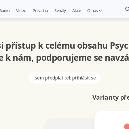
Audio
Video
Poradna
Seriály
Akce
O nás
i přístup k celému obsahu Psyc
se k nám, podporujeme se navzá
Jsem předplatitel:
přihlásit se
Varianty p