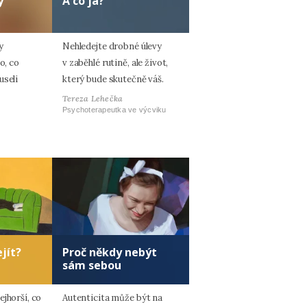
y
A co já?
y
Nehledejte drobné úlevy
o, co
v zaběhlé rutině, ale život,
useli
který bude skutečně váš.
Tereza Lehečka
Psychoterapeutka ve výcviku
jít?
Proč někdy nebýt
sám sebou
jhorší, co
Autenticita může být na