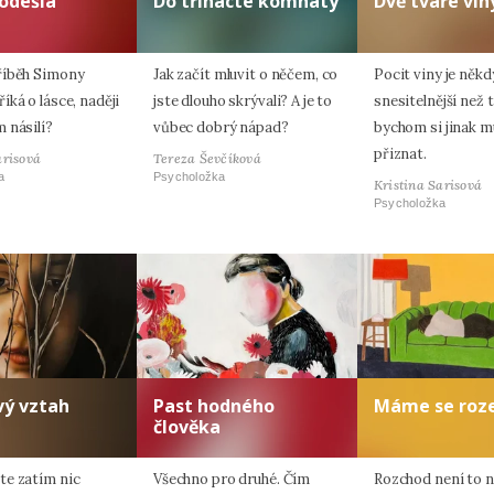
odešla
Do třinácté komnaty
Dvě tváře vin
říběh Simony
Jak začít mluvit o něčem, co
Pocit viny je někd
ká o lásce, naději
jste dlouho skrývali? A je to
snesitelnější než t
 násilí?
vůbec dobrý nápad?
bychom si jinak m
přiznat.
arisová
Tereza Ševčíková
a
Psycholožka
Kristina Sarisová
Psycholožka
vý vztah
Past hodného
Máme se roze
člověka
e zatím nic
Všechno pro druhé. Čím
Rozchod není to ne