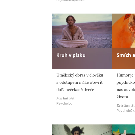
Kruh v písku
Smích 
Umělecký obraz v člověku
Humor je n
s odstupem může otevřít
psychicko
další nečekané dveře.
nás osvob
života.
Michal Petr
Psycholog
Kristina S
Psycholožk