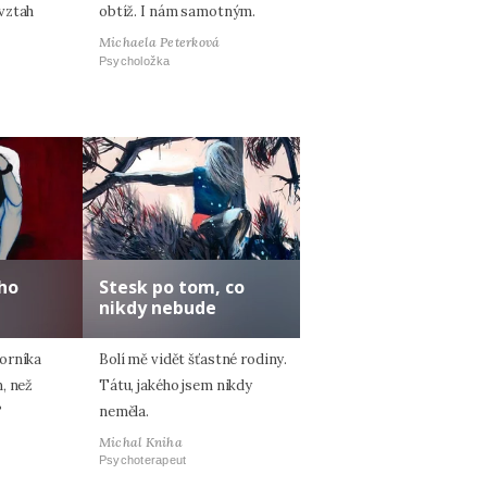
vztah
obtíž. I nám samotným.
Michaela Peterková
Psycholožka
ho
Stesk po tom, co
nikdy nebude
orníka
Bolí mě vidět šťastné rodiny.
, než
Tátu, jakého jsem nikdy
?
neměla.
Michal Kniha
Psychoterapeut