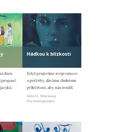
ty
Hádkou k blízkosti
mi dnes
Když projevíme svoje emoce
í propast.
a potřeby, dáváme druhému
jazyků.
příležitost, aby nás uviděl.
Nela G. Wurmová
Psychoterapeutka