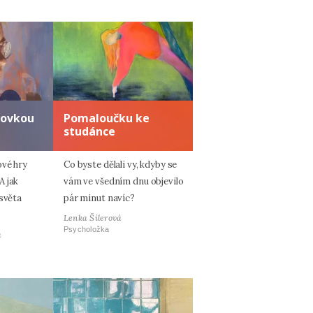
zovkou
Pomaloučku ke
studánce
ové hry
Co byste dělali vy, kdyby se
A jak
vám ve všedním dnu objevilo
 světa
pár minut navíc?
Lenka Šilerová
Psycholožka
á