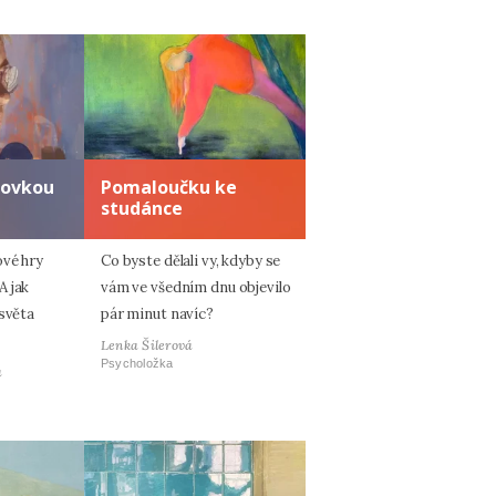
zovkou
Pomaloučku ke
studánce
ové hry
Co byste dělali vy, kdyby se
A jak
vám ve všedním dnu objevilo
 světa
pár minut navíc?
Lenka Šilerová
Psycholožka
á