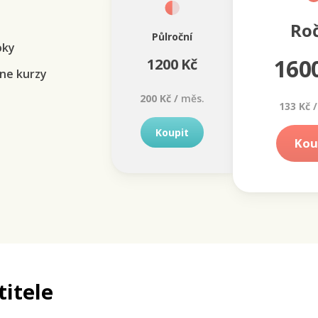
Ro
Půlroční
oky
160
1200 Kč
ne kurzy
200 Kč /
měs.
133 Kč /
Koupit
Kou
titele