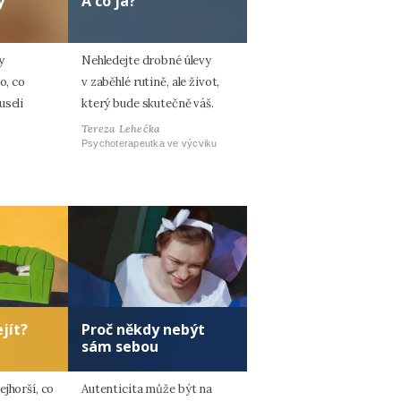
y
A co já?
y
Nehledejte drobné úlevy
o, co
v zaběhlé rutině, ale život,
useli
který bude skutečně váš.
Tereza Lehečka
Psychoterapeutka ve výcviku
jít?
Proč někdy nebýt
sám sebou
jhorší, co
Autenticita může být na