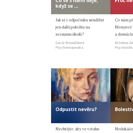
Co se s námi děje,
Proč ne
když se …
Jak si z odpočinku neudělat
Co nám p
jen další položku na
Monyové ří
seznamu úkolů?
a domácím
Lucie Brandtlová
Kristina S
Psychoterapeutka
Psycholožk
Odpustit nevěru?
Bolesti
Nechtějte, aby ve vztahu
Nedokážet