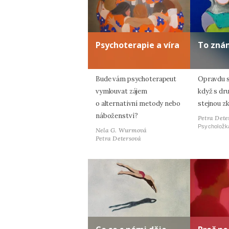
Psychoterapie a víra
To zná
Bude vám psychoterapeut
Opravdu s
vymlouvat zájem
když s dr
o alternativní metody nebo
stejnou z
náboženství?
Petra Dete
Psycholožk
Nela G. Wurmová
Petra Detersová