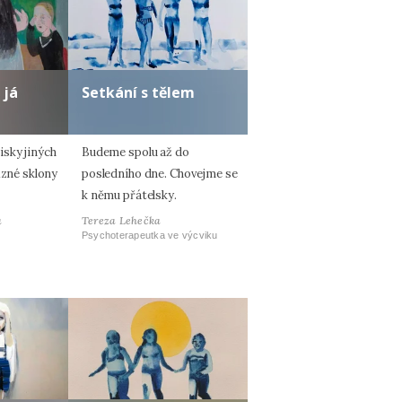
 já
Setkání s tělem
sky jiných
Budeme spolu až do
ůzné sklony
posledního dne. Chovejme se
k němu přátelsky.
á
Tereza Lehečka
Psychoterapeutka ve výcviku