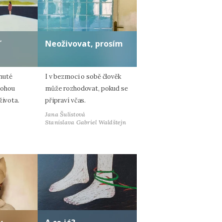
ď
Neoživovat, prosím
nuté
I v bezmoci o sobě člověk
mohou
může rozhodovat, pokud se
života.
připraví včas.
Jana Šulistová
Stanislava Gabriel Waldštejn