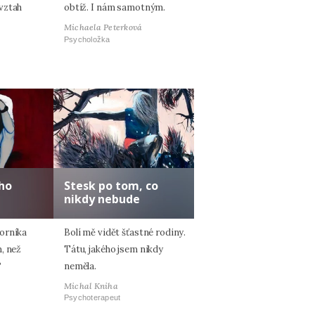
vztah
obtíž. I nám samotným.
Michaela Peterková
Psycholožka
ho
Stesk po tom, co
nikdy nebude
orníka
Bolí mě vidět šťastné rodiny.
, než
Tátu, jakého jsem nikdy
?
neměla.
Michal Kniha
Psychoterapeut