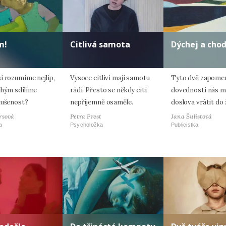
m!
Citlivá samota
Dýchej a cho
i rozumíme nejlíp,
Vysoce citliví mají samotu
Tyto dvě zapome
uhým sdílíme
rádi. Přesto se někdy cítí
dovednosti nás 
kušenost?
nepříjemně osaměle.
doslova vrátit do 
rsová
Petra Prest
Jana Šulistová
a
Psycholožka
Publicistka