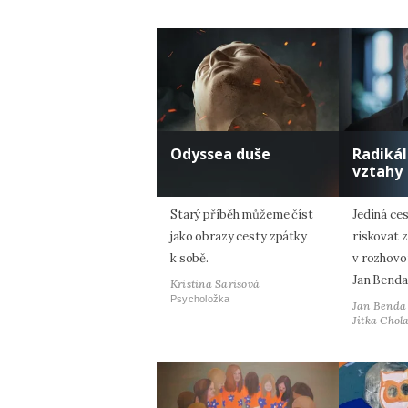
Odyssea duše
Radiká
vztahy
Starý příběh můžeme číst
Jediná ces
jako obrazy cesty zpátky
riskovat z
k sobě.
v rozhovo
Jan Benda
Kristina Sarisová
Psycholožka
Jan Benda
Jitka Chol