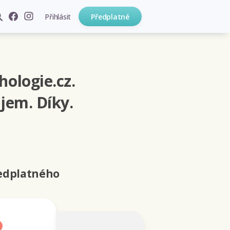
Přihlásit
Předplatné
hologie.cz.
jem. Díky.
ředplatného