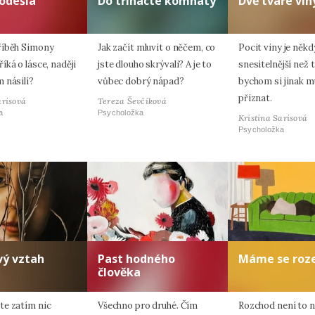
odešla
Do třinácté komnaty
Dvě tváře vin
říběh Simony
Jak začít mluvit o něčem, co
Pocit viny je někd
ká o lásce, naději
jste dlouho skrývali? A je to
snesitelnější než t
 násilí?
vůbec dobrý nápad?
bychom si jinak m
přiznat.
arisová
Tereza Ševčíková
a
Psycholožka
Kristina Sarisová
Psycholožka
vý vztah
Past hodného
Máme se roze
člověka
e zatím nic
Všechno pro druhé. Čím
Rozchod není to ne