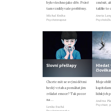
bylo všechno jako dřív. Právě
změnit, al
tam vznikly vaše problémy.
takhle to 
Michal Kniha
Aneta Lan
Psychoterapeut
Psycholožk
Slovní přešlapy
Hledat 
člověka
Chcete mít se svými dětmi
Moje oblí
hezký vztah a pomáhat jim
kapitolam
zvládat emoce? Tak pozor
lidských p
na …
Andrea Pl
Psychiatr, 
Lenka Suchá
Psychoterapeutka