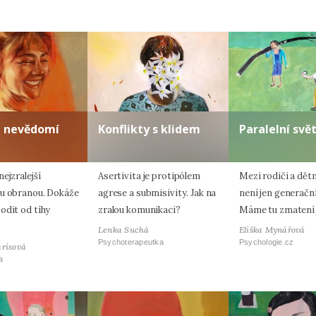
a nevědomí
Konflikty s klidem
Paralelní svě
ejzralejší
Asertivita je protipólem
Mezi rodiči a dět
u obranou. Dokáže
agrese a submisivity. Jak na
není jen generačn
odit od tíhy
zralou komunikaci?
Máme tu zmatení 
Lenka Suchá
Eliška Mynářová
Psychoterapeutka
Psychologie.cz
arisová
a