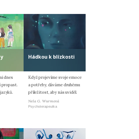
ty
Hádkou k blízkosti
mi dnes
Když projevíme svoje emoce
í propast.
a potřeby, dáváme druhému
jazyků.
příležitost, aby nás uviděl.
Nela G. Wurmová
Psychoterapeutka