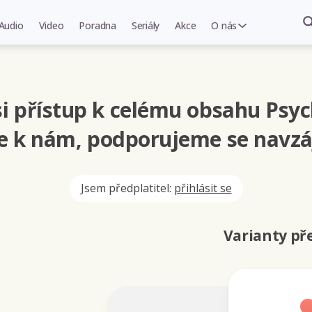
Audio
Video
Poradna
Seriály
Akce
O nás
i přístup k celému obsahu Psyc
se k nám, podporujeme se navzá
Jsem předplatitel:
přihlásit se
Varianty p