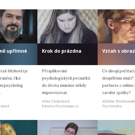
lně upřímné
Krok do prázdna
Vztah s obra
ta k blízkosti je
Při aplikování
Co dávají počítač
ranění, říká
psychologických poznatků
dospělému muži? 
ru psycholog
do života musíme někdy
partnera z online
.
improvizovat.
zavolat zpátky?
Jitka Cholastová
Alžběta Protivansk
astová
Editorka Psychologie.cz
Psycholožka