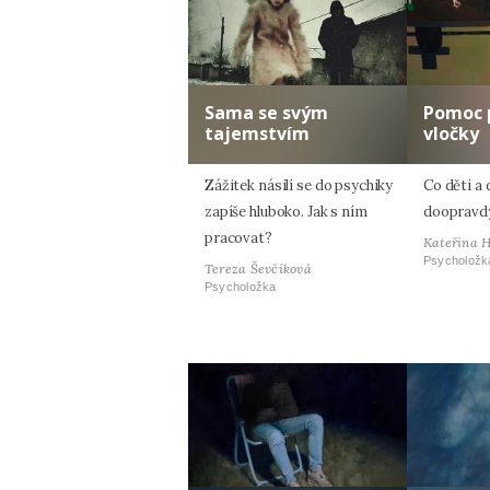
Sama se svým
Pomoc 
tajemstvím
vločky
Zážitek násilí se do psychiky
Co děti a 
zapíše hluboko. Jak s ním
doopravdy
pracovat?
Kateřina 
Psycholožk
Tereza Ševčíková
Psycholožka