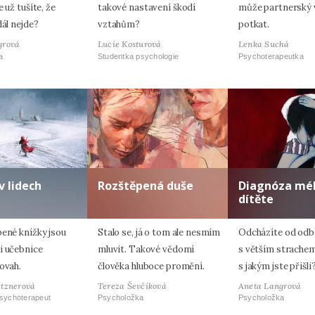
e už tušíte, že
takové nastavení škodí
může partnerský 
dál nejde?
vztahům?
potkat.
grová
Lucie Kosturová
Lenka Suchá
a
Studentka psychologie
Psychoterapeutka
v lidech
Rozštěpená duše
Diagnóza mé
dítěte
bené knížky jsou
Stalo se, já o tom ale nesmím
Odcházíte od odb
i učebnice
mluvit. Takové vědomí
s větším strachem
ovah.
člověka hluboce promění.
s jakým jste přišli
atznerová
Tereza Ševčíková
Aneta Langrová
psychoterapeut
Psycholožka
Psycholožka