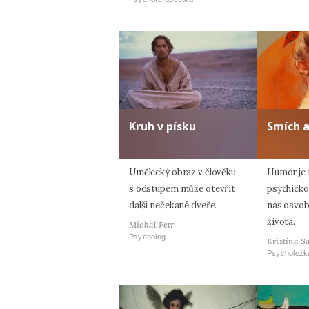
Kruh v písku
Smích 
Umělecký obraz v člověku
Humor je n
s odstupem může otevřít
psychicko
další nečekané dveře.
nás osvob
života.
Michal Petr
Psycholog
Kristina S
Psycholožk