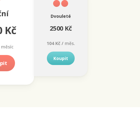
ční
Dvouleté
0 Kč
2500 Kč
104 Kč /
měs.
měsíc
Koupit
pit