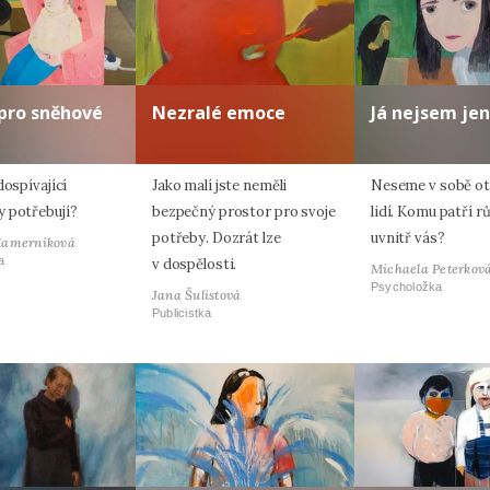
pro sněhové
Nezralé emoce
Já nejsem jen
dospívající
Jako malí jste neměli
Neseme v sobě oti
 potřebují?
bezpečný prostor pro svoje
lidí. Komu patří r
potřeby. Dozrát lze
uvnitř vás?
Hamerníková
a
v dospělosti.
Michaela Peterkov
Psycholožka
Jana Šulistová
Publicistka