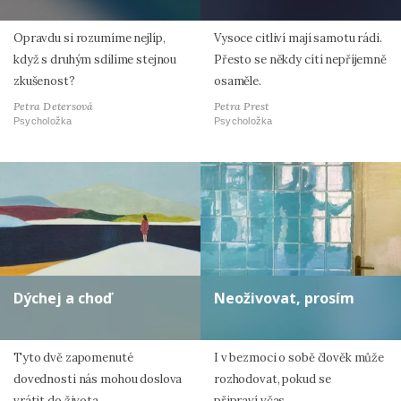
Opravdu si rozumíme nejlíp,
Vysoce citliví mají samotu rádi.
když s druhým sdílíme stejnou
Přesto se někdy cítí nepříjemně
zkušenost?
osaměle.
Petra Detersová
Petra Prest
Psycholožka
Psycholožka
Dýchej a choď
Neoživovat, prosím
Tyto dvě zapomenuté
I v bezmoci o sobě člověk může
dovednosti nás mohou doslova
rozhodovat, pokud se
vrátit do života.
připraví včas.