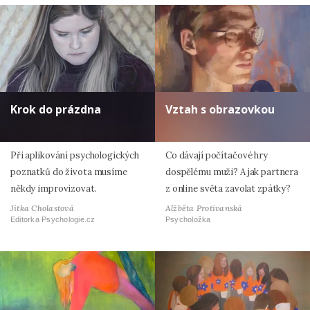
Krok do prázdna
Vztah s obrazovkou
Při aplikování psychologických
Co dávají počítačové hry
poznatků do života musíme
dospělému muži? A jak partnera
někdy improvizovat.
z online světa zavolat zpátky?
Jitka Cholastová
Alžběta Protivanská
Editorka Psychologie.cz
Psycholožka