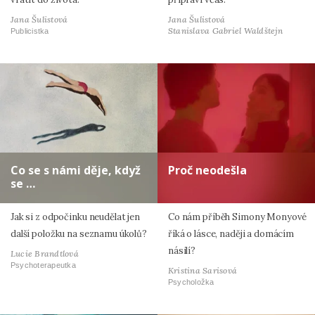
Jana Šulistová
Jana Šulistová
Stanislava Gabriel Waldštejn
Publicistka
Co se s námi děje, když
Proč neodešla
se …
Jak si z odpočinku neudělat jen
Co nám příběh Simony Monyové
další položku na seznamu úkolů?
říká o lásce, naději a domácím
násilí?
Lucie Brandtlová
Psychoterapeutka
Kristina Sarisová
Psycholožka