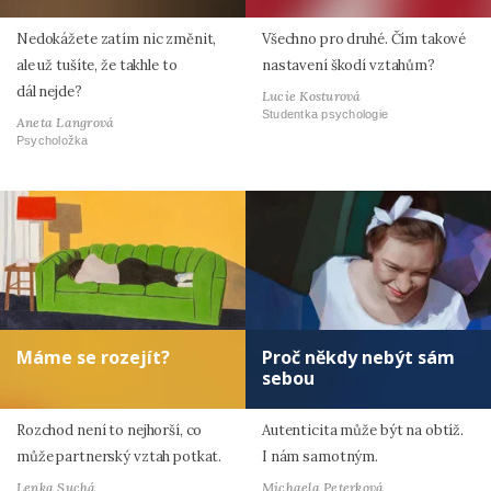
Nedokážete zatím nic změnit,
Všechno pro druhé. Čím takové
ale už tušíte, že takhle to
nastavení škodí vztahům?
dál nejde?
Lucie Kosturová
Studentka psychologie
Aneta Langrová
Psycholožka
Máme se rozejít?
Proč někdy nebýt sám
sebou
Rozchod není to nejhorší, co
Autenticita může být na obtíž.
může partnerský vztah potkat.
I nám samotným.
Lenka Suchá
Michaela Peterková