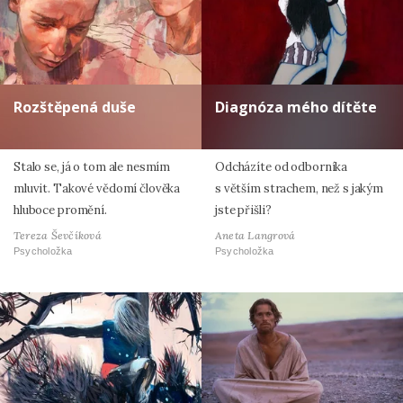
Rozštěpená duše
Diagnóza mého dítěte
Stalo se, já o tom ale nesmím
Odcházíte od odborníka
mluvit. Takové vědomí člověka
s větším strachem, než s jakým
hluboce promění.
jste přišli?
Tereza Ševčíková
Aneta Langrová
Psycholožka
Psycholožka