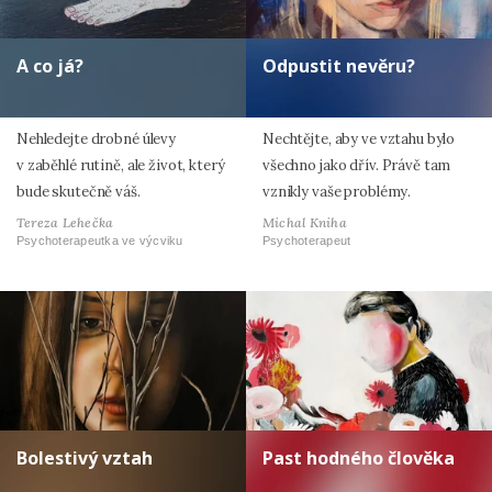
A co já?
Odpustit nevěru?
Nehledejte drobné úlevy
Nechtějte, aby ve vztahu bylo
v zaběhlé rutině, ale život, který
všechno jako dřív. Právě tam
bude skutečně váš.
vznikly vaše problémy.
Tereza Lehečka
Michal Kniha
Psychoterapeutka ve výcviku
Psychoterapeut
Bolestivý vztah
Past hodného člověka