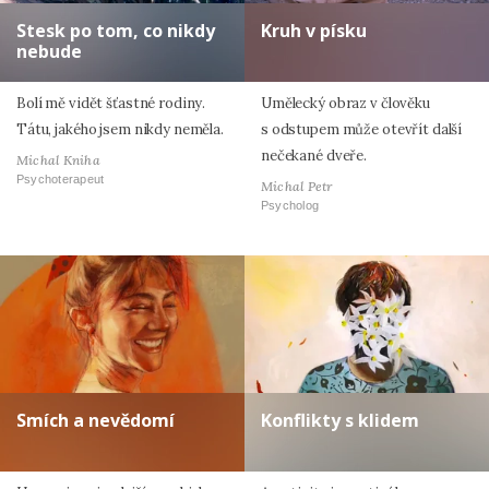
Stesk po tom, co nikdy
Kruh v písku
nebude
Bolí mě vidět šťastné rodiny.
Umělecký obraz v člověku
Tátu, jakého jsem nikdy neměla.
s odstupem může otevřít další
nečekané dveře.
Michal Kniha
Psychoterapeut
Michal Petr
Psycholog
Smích a nevědomí
Konflikty s klidem