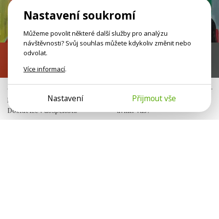
Nastavení soukromí
Můžeme povolit některé další služby pro analýzu
návštěvnosti? Svůj souhlas můžete kdykoliv změnit nebo
odvolat.
Nezralé emoce
Já nejsem jen já
Více informací
.
Jako malí jste neměli bezpečný
Neseme v sobě otisky jiných lidí.
Nastavení
Přijmout vše
prostor pro svoje potřeby.
Komu patří různé sklony
Dozrát lze v dospělosti.
uvnitř vás?
Jana Šulistová
Michaela Peterková
Publicistka
Psycholožka