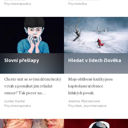
Psychoterapeutka
Psycholožka
Slovní přešlapy
Hledat v lidech člověka
Chcete mít se svými dětmi hezký
Moje oblíbené knížky jsou
vztah a pomáhat jim zvládat
kapitolami učebnice
emoce? Tak pozor na …
lidských povah.
Lenka Suchá
Andrea Platznerová
Psychoterapeutka
Psychiatr, psychoterapeut