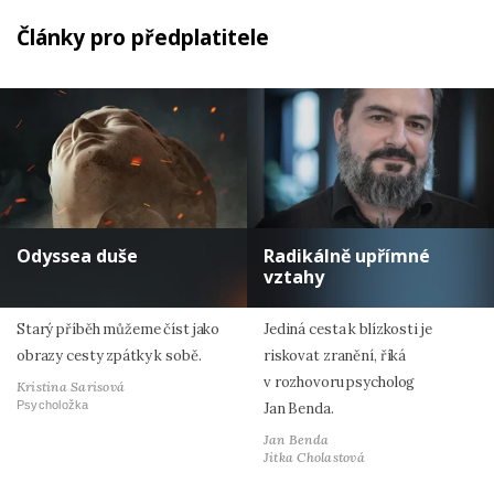
Články pro předplatitele
Odyssea duše
Radikálně upřímné
vztahy
Starý příběh můžeme číst jako
Jediná cesta k blízkosti je
obrazy cesty zpátky k sobě.
riskovat zranění, říká
v rozhovoru psycholog
Kristina Sarisová
Psycholožka
Jan Benda.
Jan Benda
Jitka Cholastová