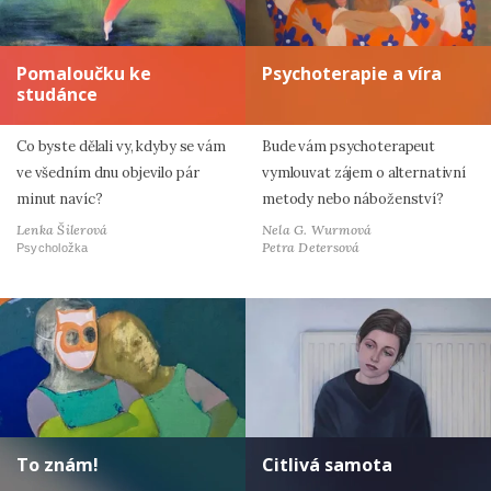
Pomaloučku ke
Psychoterapie a víra
studánce
Co byste dělali vy, kdyby se vám
Bude vám psychoterapeut
ve všedním dnu objevilo pár
vymlouvat zájem o alternativní
minut navíc?
metody nebo náboženství?
Lenka Šilerová
Nela G. Wurmová
Petra Detersová
Psycholožka
To znám!
Citlivá samota