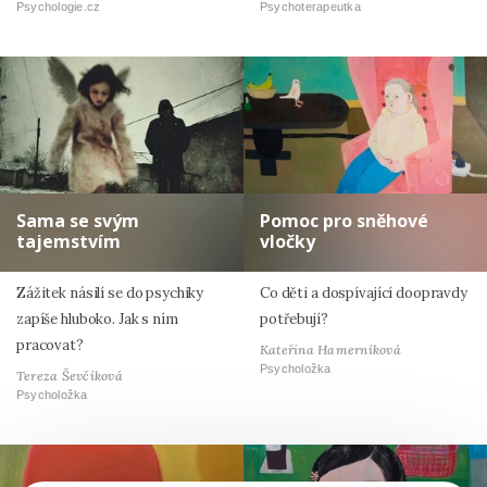
Psychologie.cz
Psychoterapeutka
Sama se svým
Pomoc pro sněhové
tajemstvím
vločky
Zážitek násilí se do psychiky
Co děti a dospívající doopravdy
zapíše hluboko. Jak s ním
potřebují?
pracovat?
Kateřina Hamerníková
Psycholožka
Tereza Ševčíková
Psycholožka