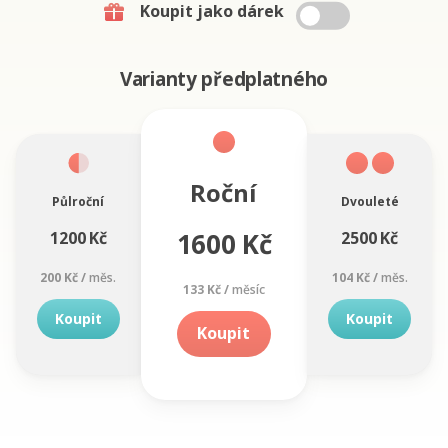
Koupit jako dárek
Varianty předplatného
Roční
Půlroční
Dvouleté
1600 Kč
1200 Kč
2500 Kč
200 Kč /
měs.
104 Kč /
měs.
133 Kč /
měsíc
Koupit
Koupit
Koupit