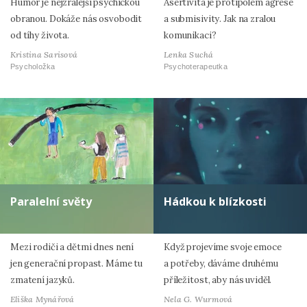
Humor je nejzralejší psychickou
Asertivita je protipólem agrese
obranou. Dokáže nás osvobodit
a submisivity. Jak na zralou
od tíhy života.
komunikaci?
Kristina Sarisová
Lenka Suchá
Psycholožka
Psychoterapeutka
Paralelní světy
Hádkou k blízkosti
Mezi rodiči a dětmi dnes není
Když projevíme svoje emoce
jen generační propast. Máme tu
a potřeby, dáváme druhému
zmatení jazyků.
příležitost, aby nás uviděl.
Eliška Mynářová
Nela G. Wurmová