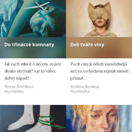
Do třinácté komnaty
Dvě tváře viny
Jak začít mluvit o něčem, co jste
Pocit viny je někdy snesitelnější
dlouho skrývali? A je to vůbec
než to, co bychom si jinak museli
dobrý nápad?
přiznat.
Tereza Ševčíková
Kristina Sarisová
Psycholožka
Psycholožka