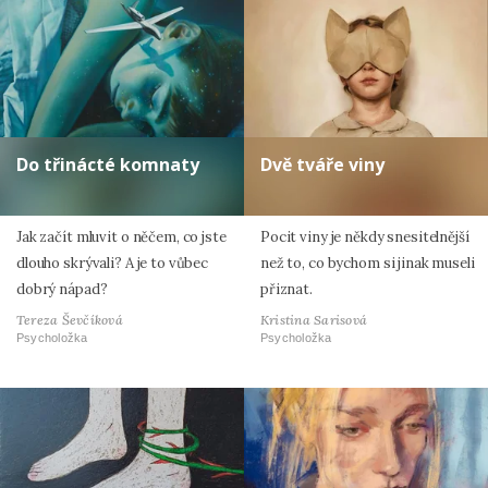
Do třinácté komnaty
Dvě tváře viny
Jak začít mluvit o něčem, co jste
Pocit viny je někdy snesitelnější
dlouho skrývali? A je to vůbec
než to, co bychom si jinak museli
dobrý nápad?
přiznat.
Tereza Ševčíková
Kristina Sarisová
Psycholožka
Psycholožka