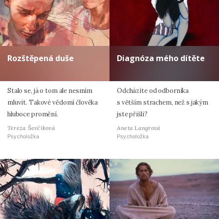
Rozštěpená duše
Diagnóza mého dítěte
Stalo se, já o tom ale nesmím
Odcházíte od odborníka
mluvit. Takové vědomí člověka
s větším strachem, než s jakým
hluboce promění.
jste přišli?
Tereza Ševčíková
Aneta Langrová
Psycholožka
Psycholožka