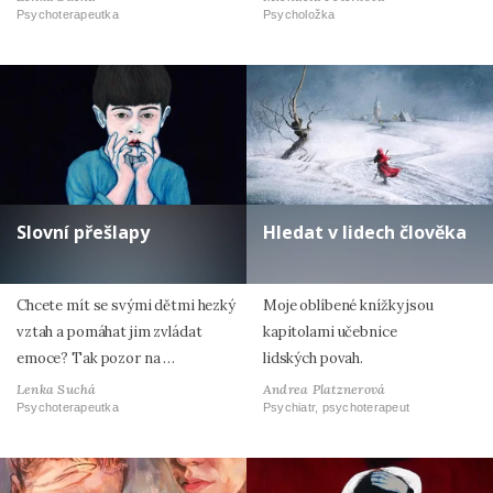
Psychoterapeutka
Psycholožka
Slovní přešlapy
Hledat v lidech člověka
Chcete mít se svými dětmi hezký
Moje oblíbené knížky jsou
vztah a pomáhat jim zvládat
kapitolami učebnice
emoce? Tak pozor na …
lidských povah.
Lenka Suchá
Andrea Platznerová
Psychoterapeutka
Psychiatr, psychoterapeut