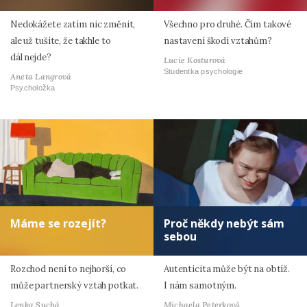
Nedokážete zatím nic změnit,
Všechno pro druhé. Čím takové
ale už tušíte, že takhle to
nastavení škodí vztahům?
dál nejde?
Lucie Kosturová
Studentka psychologie
Aneta Langrová
Psycholožka
Máme se rozejít?
Proč někdy nebýt sám
sebou
Rozchod není to nejhorší, co
Autenticita může být na obtíž.
může partnerský vztah potkat.
I nám samotným.
Lenka Suchá
Michaela Peterková