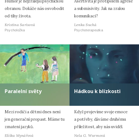
Humor je nejzralejší psychickou
Asertivita je protipólem agrese
obranou. Dokáže nás osvobodit
a submisivity. Jak na zralou
od tíhy života.
komunikaci?
Kristina Sarisová
Lenka Suchá
Psycholožka
Psychoterapeutka
Paralelní světy
Hádkou k blízkosti
Mezi rodiči a dětmi dnes není
Když projevíme svoje emoce
jen generační propast. Máme tu
a potřeby, dáváme druhému
zmatení jazyků.
příležitost, aby nás uviděl.
Eliška Mynářová
Nela G. Wurmová