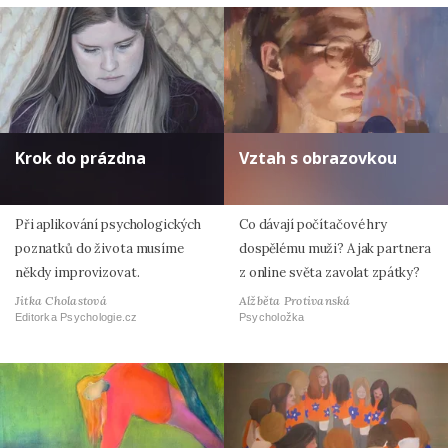
Krok do prázdna
Vztah s obrazovkou
Při aplikování psychologických
Co dávají počítačové hry
poznatků do života musíme
dospělému muži? A jak partnera
někdy improvizovat.
z online světa zavolat zpátky?
Jitka Cholastová
Alžběta Protivanská
Editorka Psychologie.cz
Psycholožka