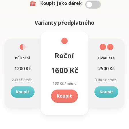
Koupit jako dárek
Varianty předplatného
Roční
Půlroční
Dvouleté
1600 Kč
1200 Kč
2500 Kč
200 Kč /
měs.
104 Kč /
měs.
133 Kč /
měsíc
Koupit
Koupit
Koupit