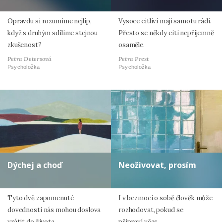
Opravdu si rozumíme nejlíp,
Vysoce citliví mají samotu rádi.
když s druhým sdílíme stejnou
Přesto se někdy cítí nepříjemně
zkušenost?
osaměle.
Petra Detersová
Petra Prest
Psycholožka
Psycholožka
Dýchej a choď
Neoživovat, prosím
Tyto dvě zapomenuté
I v bezmoci o sobě člověk může
dovednosti nás mohou doslova
rozhodovat, pokud se
vrátit do života.
připraví včas.