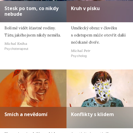
Stesk po tom, co nikdy
Kruh v písku
nebude
Bolí mě vidět šťastné rodiny.
Umělecký obraz v člověku
Tátu, jakého jsem nikdy neměla.
s odstupem může otevřít další
nečekané dveře.
Michal Kniha
Psychoterapeut
Michal Petr
Psycholog
Smích a nevědomí
Konflikty s klidem