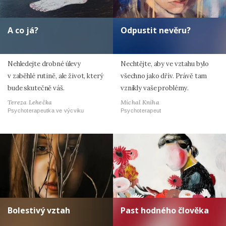
A co já?
Odpustit nevěru?
Nehledejte drobné úlevy
Nechtějte, aby ve vztahu bylo
v zaběhlé rutině, ale život, který
všechno jako dřív. Právě tam
bude skutečně váš.
vznikly vaše problémy.
Tereza Lehečka
Michal Kniha
Psychoterapeutka ve výcviku
Psychoterapeut
Bolestivý vztah
Past hodného člověka