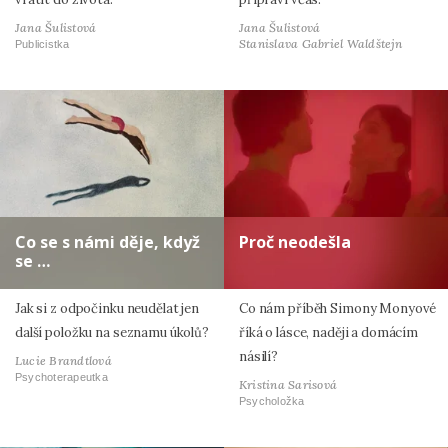
Jana Šulistová
Jana Šulistová
Stanislava Gabriel Waldštejn
Publicistka
Co se s námi děje, když
Proč neodešla
se …
Jak si z odpočinku neudělat jen
Co nám příběh Simony Monyové
další položku na seznamu úkolů?
říká o lásce, naději a domácím
násilí?
Lucie Brandtlová
Psychoterapeutka
Kristina Sarisová
Psycholožka