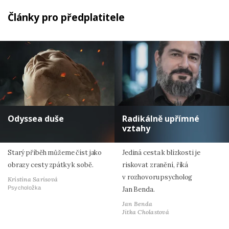
Články pro předplatitele
Odyssea duše
Radikálně upřímné
vztahy
Starý příběh můžeme číst jako
Jediná cesta k blízkosti je
obrazy cesty zpátky k sobě.
riskovat zranění, říká
v rozhovoru psycholog
Kristina Sarisová
Psycholožka
Jan Benda.
Jan Benda
Jitka Cholastová