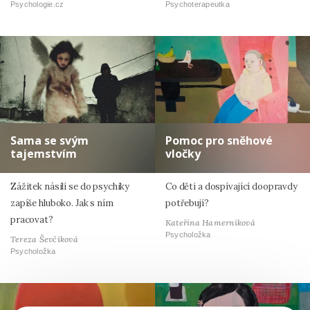
Psychologie.cz
Psychoterapeutka
Sama se svým
Pomoc pro sněhové
tajemstvím
vločky
Zážitek násilí se do psychiky
Co děti a dospívající doopravdy
zapíše hluboko. Jak s ním
potřebují?
pracovat?
Kateřina Hamerníková
Psycholožka
Tereza Ševčíková
Psycholožka