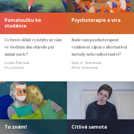
Pomaloučku ke
Psychoterapie a víra
studánce
Co byste dělali vy, kdyby se vám
Bude vám psychoterapeut
ve všedním dnu objevilo pár
vymlouvat zájem o alternativní
minut navíc?
metody nebo náboženství?
Lenka Šilerová
Nela G. Wurmová
Petra Detersová
Psycholožka
To znám!
Citlivá samota