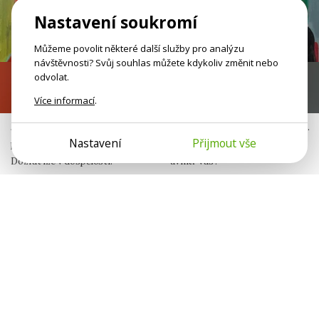
Nastavení soukromí
Můžeme povolit některé další služby pro analýzu
návštěvnosti? Svůj souhlas můžete kdykoliv změnit nebo
odvolat.
Nezralé emoce
Já nejsem jen já
Více informací
.
Jako malí jste neměli bezpečný
Neseme v sobě otisky jiných lidí.
Nastavení
Přijmout vše
prostor pro svoje potřeby.
Komu patří různé sklony
Dozrát lze v dospělosti.
uvnitř vás?
Jana Šulistová
Michaela Peterková
Publicistka
Psycholožka