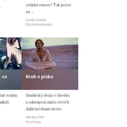
zvládat emoce? Tak pozor
á
na …
Lenka Suchá
Psychoterapeutka
 co
Kruh v písku
tné rodiny.
Umělecký obraz v člověku
 nikdy
s odstupem může otevřít
další nečekané dveře.
Michal Petr
Psycholog