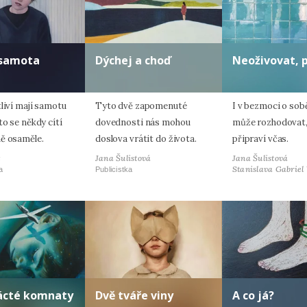
 samota
Dýchej a choď
Neoživovat, 
liví mají samotu
Tyto dvě zapomenuté
I v bezmoci o sob
to se někdy cítí
dovednosti nás mohou
může rozhodovat,
ě osaměle.
doslova vrátit do života.
připraví včas.
t
Jana Šulistová
Jana Šulistová
Stanislava Gabriel
a
Publicistka
nácté komnaty
Dvě tváře viny
A co já?