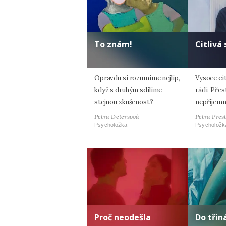
To znám!
Citlivá
Opravdu si rozumíme nejlíp,
Vysoce cit
když s druhým sdílíme
rádi. Přes
stejnou zkušenost?
nepříjemn
Petra Detersová
Petra Pres
Psycholožka
Psycholožk
Proč neodešla
Do tři