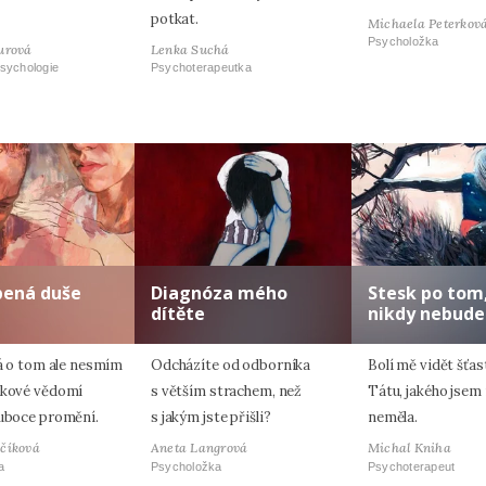
potkat.
Michaela Peterkov
Psycholožka
urová
Lenka Suchá
sychologie
Psychoterapeutka
pená duše
Diagnóza mého
Stesk po tom,
dítěte
nikdy nebude
já o tom ale nesmím
Odcházíte od odborníka
Bolí mě vidět šťas
akové vědomí
s větším strachem, než
Tátu, jakého jsem
luboce promění.
s jakým jste přišli?
neměla.
včíková
Aneta Langrová
Michal Kniha
a
Psycholožka
Psychoterapeut