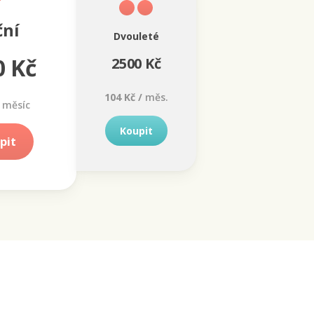
ční
Dvouleté
0 Kč
2500 Kč
104 Kč /
měs.
měsíc
Koupit
pit