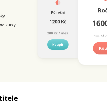
Ro
Půlroční
oky
160
1200 Kč
ne kurzy
200 Kč /
měs.
133 Kč /
Koupit
Kou
titele