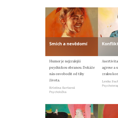
Smích a nevědomí
Konflik
Humor je nejzralejší
Asertivita
psychickou obranou. Dokáže
agrese a s
nás osvobodit od tíhy
zralou ko
života.
Lenka Suc
Psychotera
Kristina Sarisová
Psycholožka