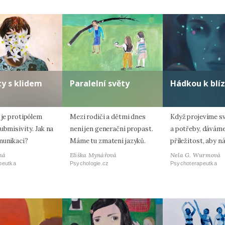
ty s klidem
Paralelní světy
Hádkou k blíz
 je protipólem
Mezi rodiči a dětmi dnes
Když projevíme s
ubmisivity. Jak na
není jen generační propast.
a potřeby, dávám
munikaci?
Máme tu zmatení jazyků.
příležitost, aby ná
há
Eliška Mynářová
Nela G. Wurmová
peutka
Psychologie.cz
Psychoterapeutka