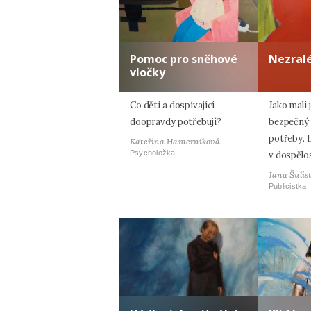
Pomoc pro sněhové
Nezral
vločky
Co děti a dospívající
Jako malí 
doopravdy potřebují?
bezpečný 
potřeby. 
Kateřina Hamerníková
Psycholožka
v dospělos
Jana Šulis
Publicistka