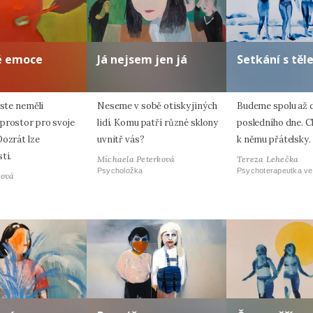
é emoce
Já nejsem jen já
Setkání s tě
jste neměli
Neseme v sobě otisky jiných
Budeme spolu až 
prostor pro svoje
lidí. Komu patří různé sklony
posledního dne. 
Dozrát lze
uvnitř vás?
k němu přátelsky.
ti.
Michaela Peterková
Tereza Lehečka
Psycholožka
Psychoterapeutka ve
tová