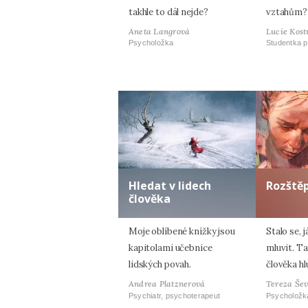
takhle to dál nejde?
vztahům?
Aneta Langrová
Lucie Kost
Psycholožka
Studentka p
Hledat v lidech
Rozště
člověka
Moje oblíbené knížky jsou
Stalo se, 
kapitolami učebnice
mluvit. T
lidských povah.
člověka h
Andrea Platznerová
Tereza Še
Psychiatr, psychoterapeut
Psycholožk