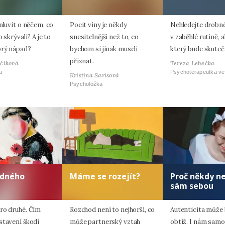
mluvit o něčem, co
Pocit viny je někdy
Nehledejte drobné
o skrývali? A je to
snesitelnější než to, co
v zaběhlé rutině, a
brý nápad?
bychom si jinak museli
který bude skuteč
přiznat.
včíková
Tereza Lehečka
a
Psychoterapeutka ve
Kristina Sarisová
Psycholožka
odného
Máme se rozejít?
Proč někdy n
sám sebou
ro druhé. Čím
Rozchod není to nejhorší, co
Autenticita může 
stavení škodí
může partnerský vztah
obtíž. I nám sam