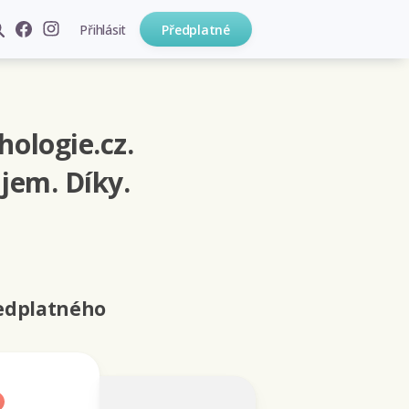
Přihlásit
Předplatné
hologie.cz.
jem. Díky.
ředplatného