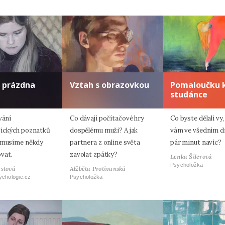
o prázdna
Vztah s obrazovkou
Pomaloučku 
studánce
vání
Co dávají počítačové hry
Co byste dělali vy
ických poznatků
dospělému muži? A jak
vám ve všedním dn
 musíme někdy
partnera z online světa
pár minut navíc?
vat.
zavolat zpátky?
Lenka Šilerová
Psycholožka
astová
Alžběta Protivanská
ychologie.cz
Psycholožka