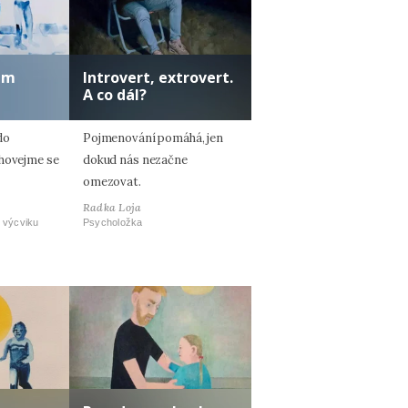
lem
Introvert, extrovert.
A co dál?
do
Pojmenování pomáhá, jen
Chovejme se
dokud nás nezačne
omezovat.
Radka Loja
 výcviku
Psycholožka