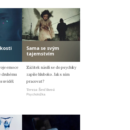
kosti
Sama se svým
tajemstvím
voje emoce
Zážitek násilí se do psychiky
e druhému
zapíše hluboko. Jak s ním
s uviděl.
pracovat?
Tereza Ševčíková
Psycholožka