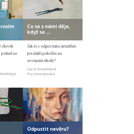
prosím
Co se s námi děje,
když se …
ě člověk
Jak si z odpočinku neudělat
 pokud se
jen další položku na
seznamu úkolů?
Lucie Brandtlová
 Waldštejn
Psychoterapeutka
Odpustit nevěru?