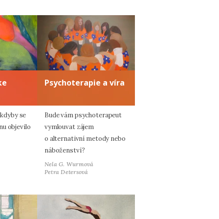
ke
Psychoterapie a víra
, kdyby se
Bude vám psychoterapeut
u objevilo
vymlouvat zájem
o alternativní metody nebo
náboženství?
Nela G. Wurmová
Petra Detersová