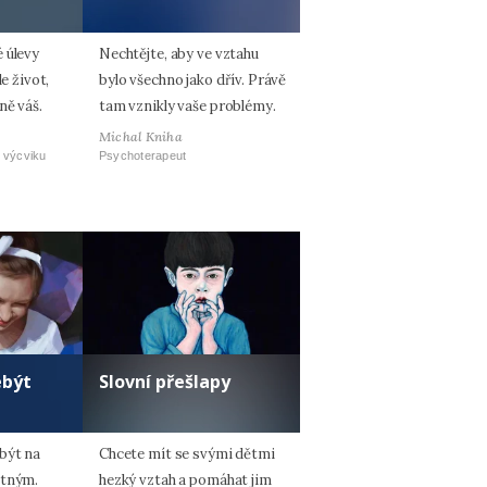
 úlevy
Nechtějte, aby ve vztahu
le život,
bylo všechno jako dřív. Právě
ně váš.
tam vznikly vaše problémy.
Michal Kniha
 výcviku
Psychoterapeut
ebýt
Slovní přešlapy
být na
Chcete mít se svými dětmi
otným.
hezký vztah a pomáhat jim