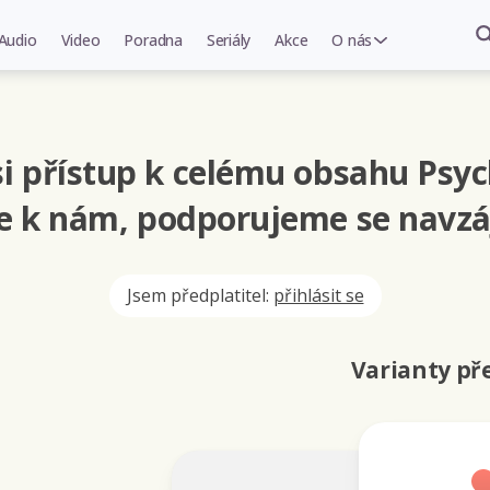
Audio
Video
Poradna
Seriály
Akce
O nás
i přístup k celému obsahu Psyc
se k nám, podporujeme se navzá
Jsem předplatitel:
přihlásit se
Varianty p