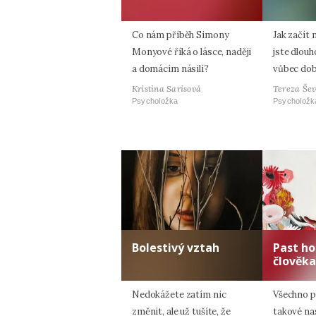
Co nám příběh Simony
Jak začít 
Monyové říká o lásce, naději
jste dlouh
a domácím násilí?
vůbec do
Kristina Sarisová
Tereza Še
Psycholožka
Psycholožk
Bolestivý vztah
Past h
člověka
Nedokážete zatím nic
Všechno p
změnit, ale už tušíte, že
takové na