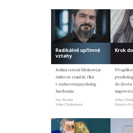
Radikálně upřímné
Krok d
vztahy
Jediná cesta k blízkosti je
Při apliko
riskovat zranění, říká
psycholog
v rozhovoru psycholog
do života
Jan Benda.
improvizo
Jan Benda
Jitka Chol
Jitka Cholastová
Editorka Ps