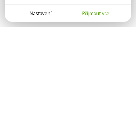
Nastavení
Přijmout vše
Psychologové a psychoterapeuti na webu Psychologie.cz
sdílí své zkušenosti s lidmi, kterým se nemohou věnovat
osobně. Připojte se k nám, podporujeme se navzájem.
Díky.
Předplatné
Darujte předplatné
Přihlásit