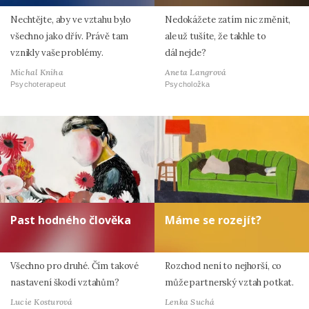
Nechtějte, aby ve vztahu bylo
Nedokážete zatím nic změnit,
všechno jako dřív. Právě tam
ale už tušíte, že takhle to
vznikly vaše problémy.
dál nejde?
Michal Kniha
Aneta Langrová
Psychoterapeut
Psycholožka
Past hodného člověka
Máme se rozejít?
Všechno pro druhé. Čím takové
Rozchod není to nejhorší, co
nastavení škodí vztahům?
může partnerský vztah potkat.
Lucie Kosturová
Lenka Suchá