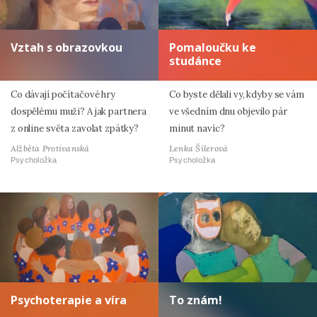
Vztah s obrazovkou
Pomaloučku ke
studánce
Co dávají počítačové hry
Co byste dělali vy, kdyby se vám
dospělému muži? A jak partnera
ve všedním dnu objevilo pár
z online světa zavolat zpátky?
minut navíc?
Alžběta Protivanská
Lenka Šilerová
Psycholožka
Psycholožka
Psychoterapie a víra
To znám!