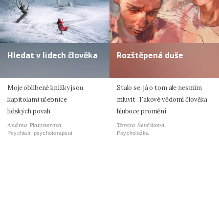
Hledat v lidech člověka
Rozštěpená duše
Moje oblíbené knížky jsou
Stalo se, já o tom ale nesmím
kapitolami učebnice
mluvit. Takové vědomí člověka
lidských povah.
hluboce promění.
Andrea Platznerová
Tereza Ševčíková
Psychiatr, psychoterapeut
Psycholožka