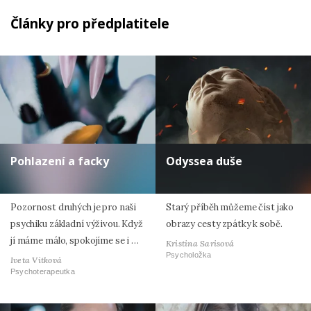
Články pro předplatitele
Pohlazení a facky
Odyssea duše
Pozornost druhých je pro naši
Starý příběh můžeme číst jako
psychiku základní výživou. Když
obrazy cesty zpátky k sobě.
jí máme málo, spokojíme se i …
Kristina Sarisová
Psycholožka
Iveta Vitková
Psychoterapeutka