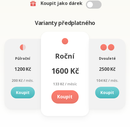
Koupit jako dárek
Varianty předplatného
Roční
Půlroční
Dvouleté
1600 Kč
1200 Kč
2500 Kč
200 Kč /
měs.
104 Kč /
měs.
133 Kč /
měsíc
Koupit
Koupit
Koupit