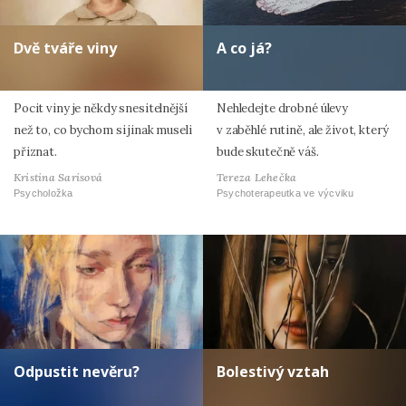
Dvě tváře viny
A co já?
Pocit viny je někdy snesitelnější
Nehledejte drobné úlevy
než to, co bychom si jinak museli
v zaběhlé rutině, ale život, který
přiznat.
bude skutečně váš.
Kristina Sarisová
Tereza Lehečka
Psycholožka
Psychoterapeutka ve výcviku
Odpustit nevěru?
Bolestivý vztah