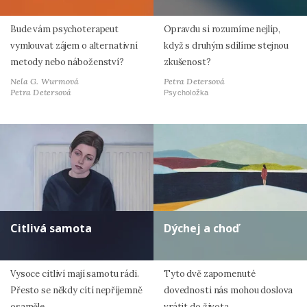
Bude vám psychoterapeut
Opravdu si rozumíme nejlíp,
vymlouvat zájem o alternativní
když s druhým sdílíme stejnou
metody nebo náboženství?
zkušenost?
Nela G. Wurmová
Petra Detersová
Petra Detersová
Psycholožka
Citlivá samota
Dýchej a choď
Vysoce citliví mají samotu rádi.
Tyto dvě zapomenuté
Přesto se někdy cítí nepříjemně
dovednosti nás mohou doslova
osaměle.
vrátit do života.