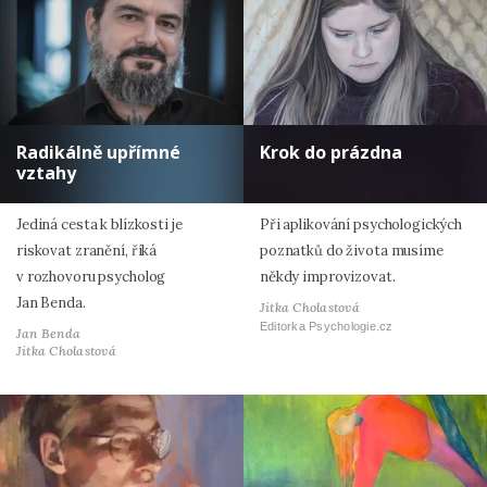
Radikálně upřímné
Krok do prázdna
vztahy
Jediná cesta k blízkosti je
Při aplikování psychologických
riskovat zranění, říká
poznatků do života musíme
v rozhovoru psycholog
někdy improvizovat.
Jan Benda.
Jitka Cholastová
Editorka Psychologie.cz
Jan Benda
Jitka Cholastová