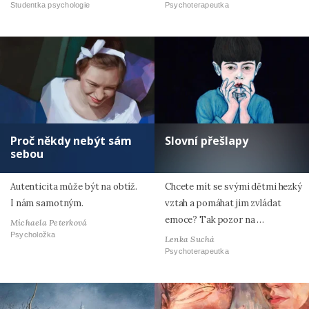
Studentka psychologie
Psychoterapeutka
Proč někdy nebýt sám
Slovní přešlapy
sebou
Autenticita může být na obtíž.
Chcete mít se svými dětmi hezký
I nám samotným.
vztah a pomáhat jim zvládat
emoce? Tak pozor na …
Michaela Peterková
Psycholožka
Lenka Suchá
Psychoterapeutka