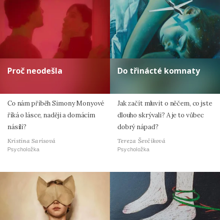
Proč neodešla
Do třinácté komnaty
Co nám příběh Simony Monyové
Jak začít mluvit o něčem, co jste
říká o lásce, naději a domácím
dlouho skrývali? A je to vůbec
násilí?
dobrý nápad?
Kristina Sarisová
Tereza Ševčíková
Psycholožka
Psycholožka