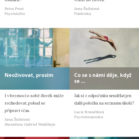
Petra Prest
Jana Šulistová
Psycholožka
Publicistka
Neoživovat, prosím
Co se s námi děje, když
se …
I v bezmoci o sobě člověk může
Jak si z odpočinku neudělat jen
rozhodovat, pokud se
další položku na seznamu úkolů?
připraví včas.
Lucie Brandtlová
Psychoterapeutka
Jana Šulistová
Stanislava Gabriel Waldštejn