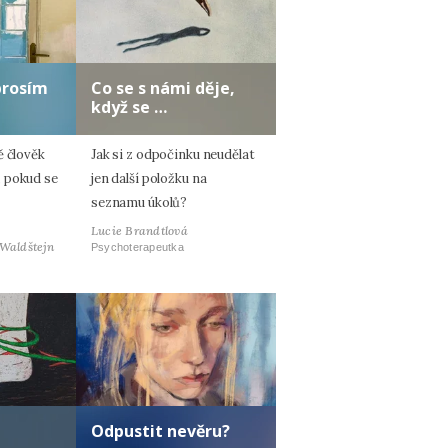
prosím
Co se s námi děje,
když se …
ě člověk
Jak si z odpočinku neudělat
 pokud se
jen další položku na
seznamu úkolů?
Lucie Brandtlová
 Waldštejn
Psychoterapeutka
Odpustit nevěru?