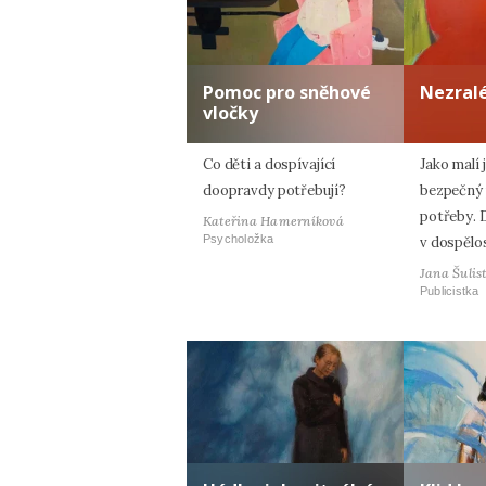
Pomoc pro sněhové
Nezral
vločky
Co děti a dospívající
Jako malí 
doopravdy potřebují?
bezpečný 
potřeby. 
Kateřina Hamerníková
Psycholožka
v dospělos
Jana Šulis
Publicistka