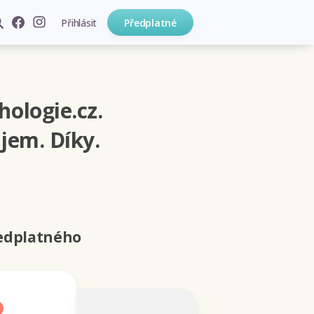
Přihlásit
Předplatné
hologie.cz.
jem. Díky.
ředplatného