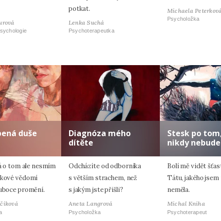
potkat.
Michaela Peterkov
Psycholožka
urová
Lenka Suchá
sychologie
Psychoterapeutka
pená duše
Diagnóza mého
Stesk po tom,
dítěte
nikdy nebude
já o tom ale nesmím
Odcházíte od odborníka
Bolí mě vidět šťas
akové vědomí
s větším strachem, než
Tátu, jakého jsem
luboce promění.
s jakým jste přišli?
neměla.
včíková
Aneta Langrová
Michal Kniha
a
Psycholožka
Psychoterapeut