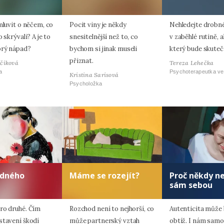
mluvit o něčem, co
Pocit viny je někdy
Nehledejte drobné
o skrývali? A je to
snesitelnější než to, co
v zaběhlé rutině, a
brý nápad?
bychom si jinak museli
který bude skuteč
přiznat.
včíková
Tereza Lehečka
a
Psychoterapeutka ve
Kristina Sarisová
Psycholožka
odného
Máme se rozejít?
Proč někdy n
sám sebou
ro druhé. Čím
Rozchod není to nejhorší, co
Autenticita může 
stavení škodí
může partnerský vztah
obtíž. I nám sam