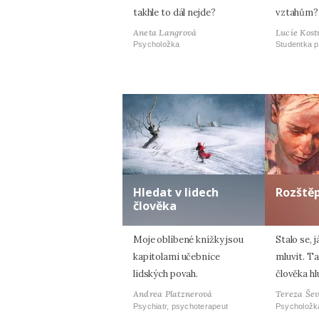
takhle to dál nejde?
vztahům?
Aneta Langrová
Lucie Kost
Psycholožka
Studentka p
Hledat v lidech
Rozště
člověka
Moje oblíbené knížky jsou
Stalo se, 
kapitolami učebnice
mluvit. T
lidských povah.
člověka h
Andrea Platznerová
Tereza Še
Psychiatr, psychoterapeut
Psycholožk