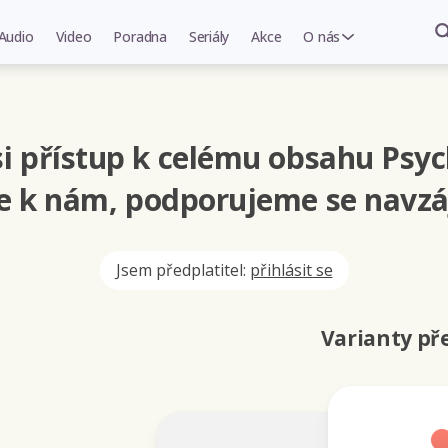
Audio
Video
Poradna
Seriály
Akce
O nás
i přístup k celému obsahu Psyc
se k nám, podporujeme se navzá
Jsem předplatitel:
přihlásit se
Varianty p