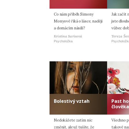
Co nám příběh Simony
Jak začít 
Monyové říká o lásce, naději
jste dlouh
a domácím násilí?
vůbec do
Kristina Sarisová
Tereza Še
Psycholožka
Psycholožk
Bolestivý vztah
Past h
člověka
Nedokážete zatím nic
Všechno p
změnit, ale už tušíte, že
takové na