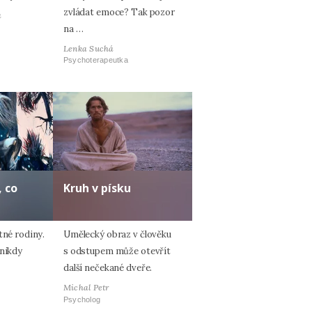
zvládat emoce? Tak pozor
á
na …
Lenka Suchá
Psychoterapeutka
 co
Kruh v písku
tné rodiny.
Umělecký obraz v člověku
 nikdy
s odstupem může otevřít
další nečekané dveře.
Michal Petr
Psycholog