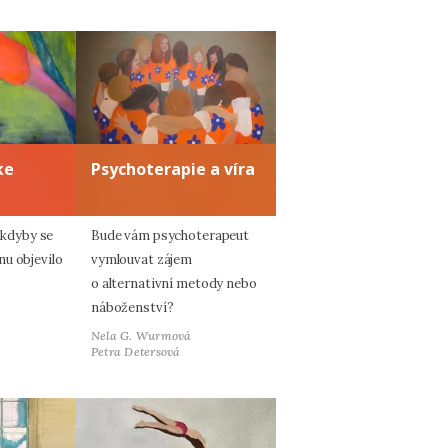
ke
Psychoterapie a víra
, kdyby se
Bude vám psychoterapeut
u objevilo
vymlouvat zájem
o alternativní metody nebo
náboženství?
Nela G. Wurmová
Petra Detersová