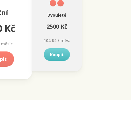
ční
Dvouleté
0 Kč
2500 Kč
104 Kč /
měs.
měsíc
Koupit
pit