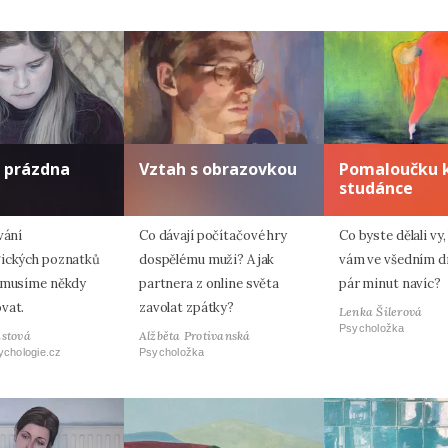
o prázdna
Vztah s obrazovkou
Pomaloučku 
studánce
vání
Co dávají počítačové hry
Co byste dělali vy
ických poznatků
dospělému muži? A jak
vám ve všedním dn
 musíme někdy
partnera z online světa
pár minut navíc?
vat.
zavolat zpátky?
Lenka Šilerová
Psycholožka
astová
Alžběta Protivanská
ychologie.cz
Psycholožka