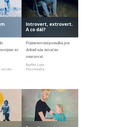
lem
Introvert, extrovert.
A co dál?
do
Pojmenování pomáhá, jen
Chovejme se
dokud nás nezačne
omezovat.
Radka Loja
 výcviku
Psycholožka