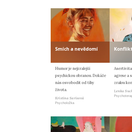
Smích a nevědomí
Konflik
Humor je nejzralejší
Asertivita
psychickou obranou. Dokáže
agrese a s
nás osvobodit od tíhy
zralou ko
života.
Lenka Suc
Psychotera
Kristina Sarisová
Psycholožka