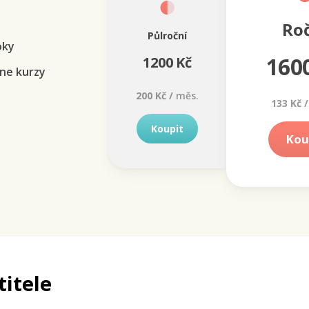
Ro
Půlroční
oky
160
1200 Kč
ne kurzy
200 Kč /
měs.
133 Kč /
Koupit
Kou
titele