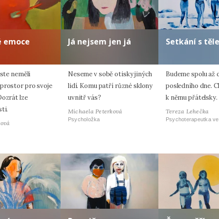
é emoce
Já nejsem jen já
Setkání s tě
jste neměli
Neseme v sobě otisky jiných
Budeme spolu až 
prostor pro svoje
lidí. Komu patří různé sklony
posledního dne. 
Dozrát lze
uvnitř vás?
k němu přátelsky.
ti.
Michaela Peterková
Tereza Lehečka
Psycholožka
Psychoterapeutka ve
tová