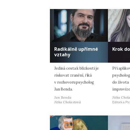
Radikálně upřímné
Krok d
vztahy
Jediná cesta k blízkosti je
Při apliko
riskovat zranění, říká
psycholog
v rozhovoru psycholog
do života
Jan Benda.
improvizo
Jan Benda
Jitka Chol
Jitka Cholastová
Editorka Ps