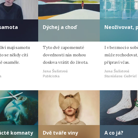
 samota
Dýchej a choď
Neoživovat, 
liví mají samotu
Tyto dvě zapomenuté
I v bezmoci o sob
to se někdy cítí
dovednosti nás mohou
může rozhodovat,
ě osaměle.
doslova vrátit do života.
připraví včas.
t
Jana Šulistová
Jana Šulistová
Stanislava Gabriel
a
Publicistka
nácté komnaty
Dvě tváře viny
A co já?