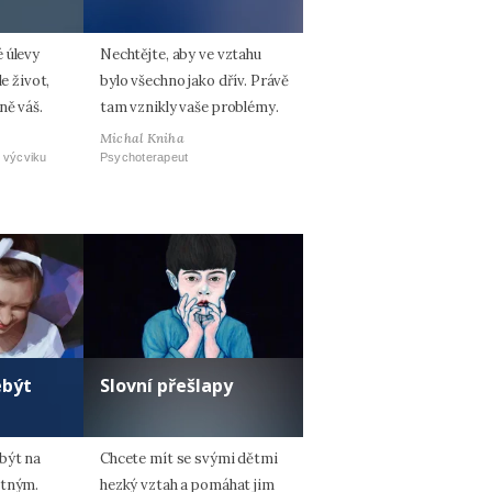
 úlevy
Nechtějte, aby ve vztahu
le život,
bylo všechno jako dřív. Právě
ně váš.
tam vznikly vaše problémy.
Michal Kniha
 výcviku
Psychoterapeut
ebýt
Slovní přešlapy
být na
Chcete mít se svými dětmi
otným.
hezký vztah a pomáhat jim