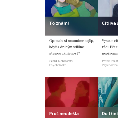
To znám!
Citlivá
Opravdu si rozumíme nejlíp,
Vysoce cit
když s druhým sdílíme
rádi. Přes
stejnou zkušenost?
nepříjemn
Petra Detersová
Petra Pres
Psycholožka
Psycholožk
Proč neodešla
Do tři