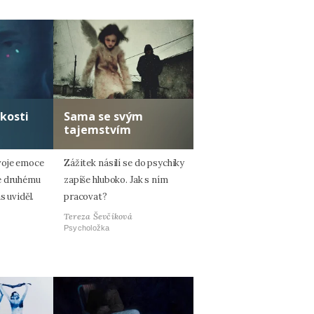
kosti
Sama se svým
tajemstvím
voje emoce
Zážitek násilí se do psychiky
e druhému
zapíše hluboko. Jak s ním
s uviděl.
pracovat?
Tereza Ševčíková
Psycholožka