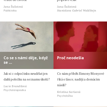
Jana Šulistová
Jana Šulistová
Stanislava Gabriel Waldštejn
Publicistka
Co se s námi děje, když
Proč neodešla
se …
Jak si z odpočinku neudělat jen
Co nám příběh Simony Monyové
další položku na seznamu úkolů?
říká o lásce, naději a domácím
násilí?
Lucie Brandtlová
Psychoterapeutka
Kristina Sarisová
Psycholožka