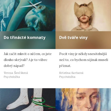
Do třinácté komnaty
Dvě tváře viny
Jak začít mluvit o něčem, co jste
Pocit viny je někdy snesitelnější
dlouho skrývali? A je to vůbec
než to, co bychom si jinak museli
dobrý nápad?
přiznat.
Tereza Ševčíková
Kristina Sarisová
Psycholožka
Psycholožka