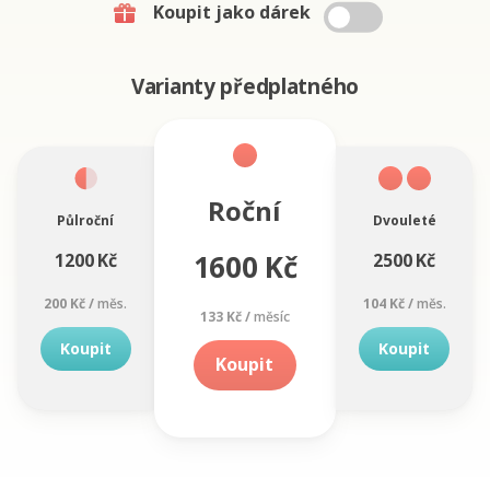
Koupit jako dárek
Varianty předplatného
Roční
Půlroční
Dvouleté
1600 Kč
1200 Kč
2500 Kč
200 Kč /
měs.
104 Kč /
měs.
133 Kč /
měsíc
Koupit
Koupit
Koupit