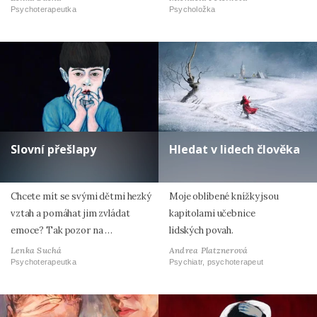
Psychoterapeutka
Psycholožka
Slovní přešlapy
Hledat v lidech člověka
Chcete mít se svými dětmi hezký
Moje oblíbené knížky jsou
vztah a pomáhat jim zvládat
kapitolami učebnice
emoce? Tak pozor na …
lidských povah.
Lenka Suchá
Andrea Platznerová
Psychoterapeutka
Psychiatr, psychoterapeut