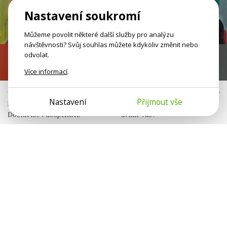
Nastavení soukromí
Můžeme povolit některé další služby pro analýzu
návštěvnosti? Svůj souhlas můžete kdykoliv změnit nebo
odvolat.
Nezralé emoce
Já nejsem jen já
Více informací
.
Jako malí jste neměli bezpečný
Neseme v sobě otisky jiných lidí.
Nastavení
Přijmout vše
prostor pro svoje potřeby.
Komu patří různé sklony
Dozrát lze v dospělosti.
uvnitř vás?
Jana Šulistová
Michaela Peterková
Publicistka
Psycholožka