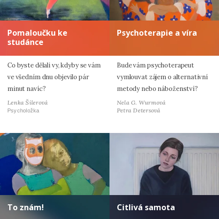
Pomaloučku ke
Psychoterapie a víra
studánce
Co byste dělali vy, kdyby se vám
Bude vám psychoterapeut
ve všedním dnu objevilo pár
vymlouvat zájem o alternativní
minut navíc?
metody nebo náboženství?
Lenka Šilerová
Nela G. Wurmová
Petra Detersová
Psycholožka
To znám!
Citlivá samota