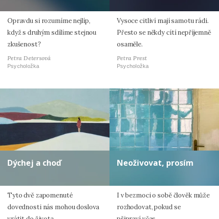
Opravdu si rozumíme nejlíp,
Vysoce citliví mají samotu rádi.
když s druhým sdílíme stejnou
Přesto se někdy cítí nepříjemně
zkušenost?
osaměle.
Petra Detersová
Petra Prest
Psycholožka
Psycholožka
Dýchej a choď
Neoživovat, prosím
Tyto dvě zapomenuté
I v bezmoci o sobě člověk může
dovednosti nás mohou doslova
rozhodovat, pokud se
vrátit do života.
připraví včas.