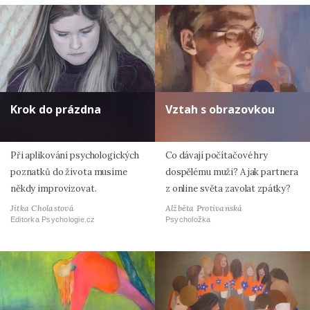
Krok do prázdna
Vztah s obrazovkou
Při aplikování psychologických
Co dávají počítačové hry
poznatků do života musíme
dospělému muži? A jak partnera
někdy improvizovat.
z online světa zavolat zpátky?
Jitka Cholastová
Alžběta Protivanská
Editorka Psychologie.cz
Psycholožka