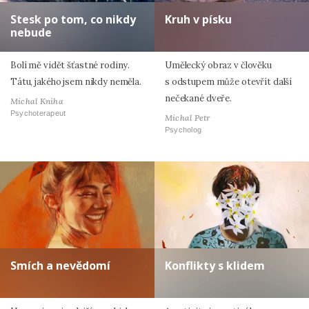
Stesk po tom, co nikdy
Kruh v písku
nebude
Bolí mě vidět šťastné rodiny.
Umělecký obraz v člověku
Tátu, jakého jsem nikdy neměla.
s odstupem může otevřít další
nečekané dveře.
Michal Kniha
Psychoterapeut
Michal Petr
Psycholog
Smích a nevědomí
Konflikty s klidem