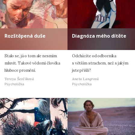
Rozštěpená duše
Diagnóza mého dítěte
Stalo se, já o tom ale nesmím
Odcházíte od odborníka
mluvit. Takové vědomí člověka
s větším strachem, než s jakým
hluboce promění.
jste přišli?
Tereza Ševčíková
Aneta Langrová
Psycholožka
Psycholožka