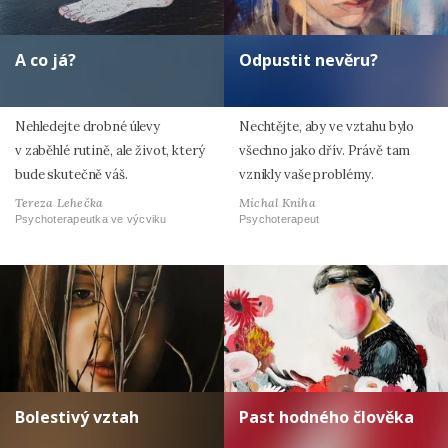
A co já?
Odpustit nevěru?
Nehledejte drobné úlevy
Nechtějte, aby ve vztahu bylo
v zaběhlé rutině, ale život, který
všechno jako dřív. Právě tam
bude skutečně váš.
vznikly vaše problémy.
Tereza Lehečka
Michal Kniha
Psychoterapeutka ve výcviku
Psychoterapeut
Bolestivý vztah
Past hodného člověka