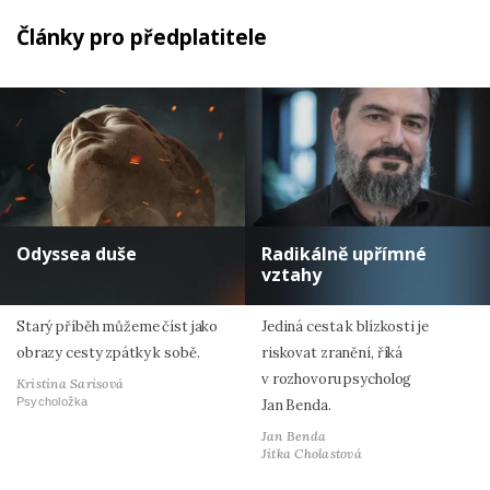
Články pro předplatitele
Odyssea duše
Radikálně upřímné
vztahy
Starý příběh můžeme číst jako
Jediná cesta k blízkosti je
obrazy cesty zpátky k sobě.
riskovat zranění, říká
v rozhovoru psycholog
Kristina Sarisová
Psycholožka
Jan Benda.
Jan Benda
Jitka Cholastová