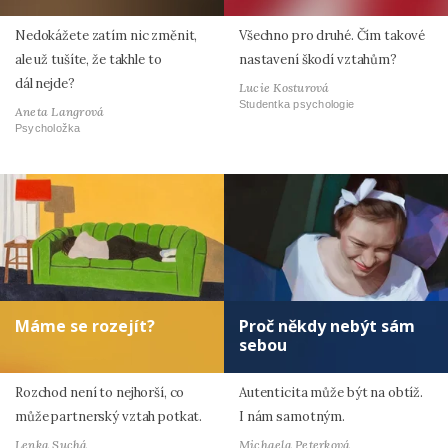
Nedokážete zatím nic změnit,
Všechno pro druhé. Čím takové
ale už tušíte, že takhle to
nastavení škodí vztahům?
dál nejde?
Lucie Kosturová
Studentka psychologie
Aneta Langrová
Psycholožka
Máme se rozejít?
Proč někdy nebýt sám
sebou
Rozchod není to nejhorší, co
Autenticita může být na obtíž.
může partnerský vztah potkat.
I nám samotným.
Lenka Suchá
Michaela Peterková