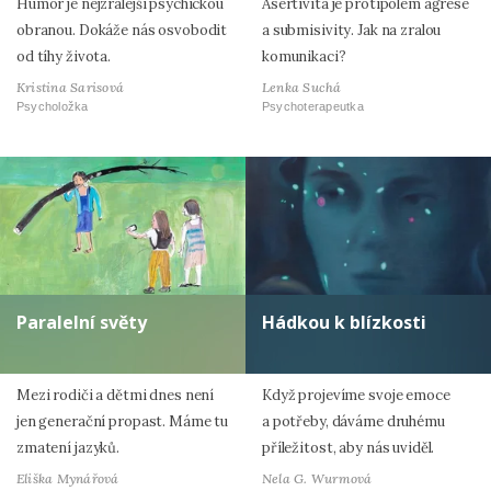
Humor je nejzralejší psychickou
Asertivita je protipólem agrese
obranou. Dokáže nás osvobodit
a submisivity. Jak na zralou
od tíhy života.
komunikaci?
Kristina Sarisová
Lenka Suchá
Psycholožka
Psychoterapeutka
Paralelní světy
Hádkou k blízkosti
Mezi rodiči a dětmi dnes není
Když projevíme svoje emoce
jen generační propast. Máme tu
a potřeby, dáváme druhému
zmatení jazyků.
příležitost, aby nás uviděl.
Eliška Mynářová
Nela G. Wurmová