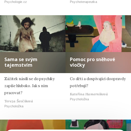
Psychologie.cz
Psychoterapeutka
Sama se svým
Pomoc pro sněhové
tajemstvím
vločky
Zážitek násilí se do psychiky
Co děti a dospívající doopravdy
zapíše hluboko. Jak s ním
potřebují?
pracovat?
Kateřina Hamerníková
Psycholožka
Tereza Ševčíková
Psycholožka