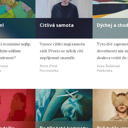
m!
Citlivá samota
Dýchej a cho
i rozumíme nejlíp,
Vysoce citliví mají samotu
Tyto dvě zapome
uhým sdílíme
rádi. Přesto se někdy cítí
dovednosti nás 
kušenost?
nepříjemně osaměle.
doslova vrátit do 
rsová
Petra Prest
Jana Šulistová
a
Psycholožka
Publicistka