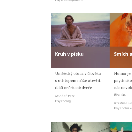
Kruh v písku
Smích 
Umělecký obraz v člověku
Humor je n
s odstupem může otevřít
psychicko
další nečekané dveře.
nás osvob
života.
Michal Petr
Psycholog
Kristina S
Psycholožk