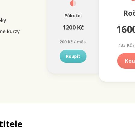
Ro
Půlroční
oky
160
1200 Kč
ne kurzy
200 Kč /
měs.
133 Kč /
Koupit
Kou
titele