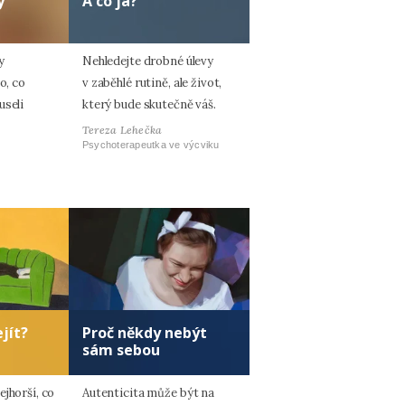
y
A co já?
y
Nehledejte drobné úlevy
o, co
v zaběhlé rutině, ale život,
useli
který bude skutečně váš.
Tereza Lehečka
Psychoterapeutka ve výcviku
jít?
Proč někdy nebýt
sám sebou
jhorší, co
Autenticita může být na