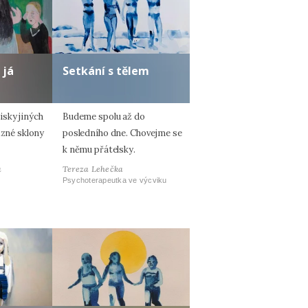
 já
Setkání s tělem
sky jiných
Budeme spolu až do
ůzné sklony
posledního dne. Chovejme se
k němu přátelsky.
á
Tereza Lehečka
Psychoterapeutka ve výcviku