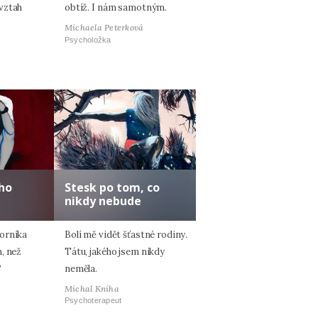
vztah
obtíž. I nám samotným.
Michaela Peterková
Psycholožka
ho
Stesk po tom, co
nikdy nebude
orníka
Bolí mě vidět šťastné rodiny.
, než
Tátu, jakého jsem nikdy
?
neměla.
Michal Kniha
Psychoterapeut