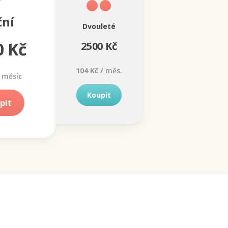
ční
Dvouleté
0 Kč
2500 Kč
104 Kč /
měs.
měsíc
Koupit
pit