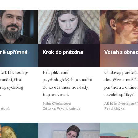
lně upřímné
Krok do prázdna
Vztah s obra
ta k blízkosti je
Při aplikování
Co dávají počítač
ranění, říká
psychologických poznatků
dospělému muži? 
ru psycholog
do života musíme někdy
partnera z online
.
improvizovat.
zavolat zpátky?
Jitka Cholastová
Alžběta Protivansk
astová
Editorka Psychologie.cz
Psycholožka