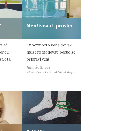
ď
Neoživovat, prosím
nuté
I v bezmoci o sobě člověk
mohou
může rozhodovat, pokud se
života.
připraví včas.
Jana Šulistová
Stanislava Gabriel Waldštejn