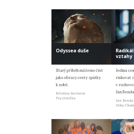
Odyssea duše
Radiká
vztahy
Starý příběh můžeme číst
Jediná ces
jako obrazy cesty zpátky
riskovat z
k sobě.
v rozhovo
Jan Benda
Kristina Sarisová
Psycholožka
Jan Benda
Jitka Chol