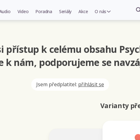
Audio
Video
Poradna
Seriály
Akce
O nás
i přístup k celému obsahu Psyc
se k nám, podporujeme se navzá
Jsem předplatitel:
přihlásit se
Varianty p