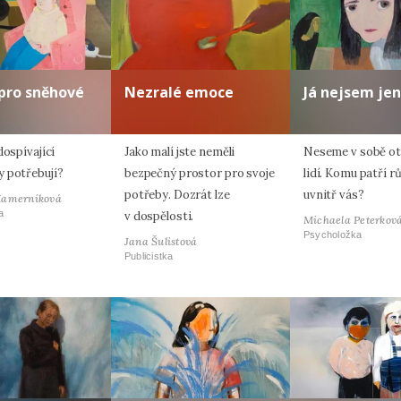
pro sněhové
Nezralé emoce
Já nejsem jen
dospívající
Jako malí jste neměli
Neseme v sobě oti
 potřebují?
bezpečný prostor pro svoje
lidí. Komu patří r
potřeby. Dozrát lze
uvnitř vás?
Hamerníková
a
v dospělosti.
Michaela Peterkov
Psycholožka
Jana Šulistová
Publicistka