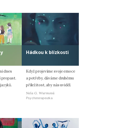
ty
Hádkou k blízkosti
mi dnes
Když projevíme svoje emoce
í propast.
a potřeby, dáváme druhému
jazyků.
příležitost, aby nás uviděl.
Nela G. Wurmová
Psychoterapeutka