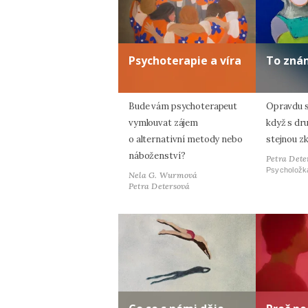
Psychoterapie a víra
To zná
Bude vám psychoterapeut
Opravdu s
vymlouvat zájem
když s dr
o alternativní metody nebo
stejnou z
náboženství?
Petra Dete
Psycholožk
Nela G. Wurmová
Petra Detersová