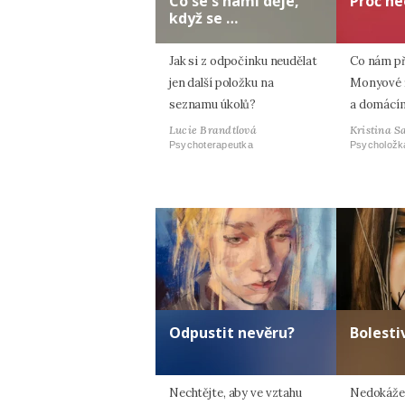
Co se s námi děje,
Proč ne
když se …
Jak si z odpočinku neudělat
Co nám p
jen další položku na
Monyové ří
seznamu úkolů?
a domácím
Lucie Brandtlová
Kristina S
Psychoterapeutka
Psycholožk
Odpustit nevěru?
Bolesti
Nechtějte, aby ve vztahu
Nedokážet