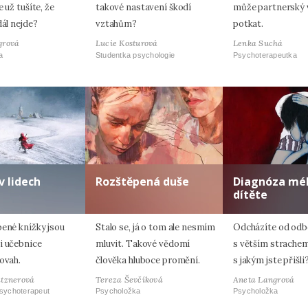
e už tušíte, že
takové nastavení škodí
může partnerský 
dál nejde?
vztahům?
potkat.
grová
Lucie Kosturová
Lenka Suchá
a
Studentka psychologie
Psychoterapeutka
v lidech
Rozštěpená duše
Diagnóza mé
dítěte
bené knížky jsou
Stalo se, já o tom ale nesmím
Odcházíte od odb
i učebnice
mluvit. Takové vědomí
s větším strachem
ovah.
člověka hluboce promění.
s jakým jste přišli
atznerová
Tereza Ševčíková
Aneta Langrová
psychoterapeut
Psycholožka
Psycholožka