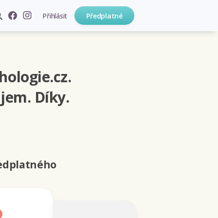
Přihlásit
Předplatné
hologie.cz.
jem. Díky.
ředplatného