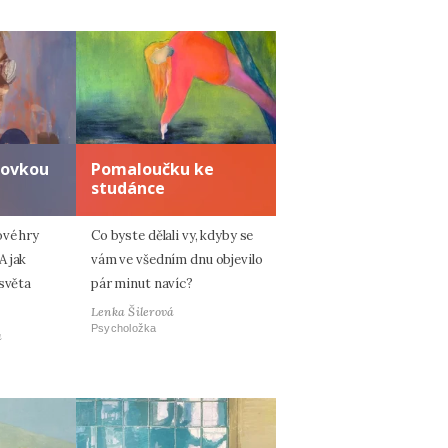
zovkou
Pomaloučku ke
studánce
ové hry
Co byste dělali vy, kdyby se
A jak
vám ve všedním dnu objevilo
 světa
pár minut navíc?
Lenka Šilerová
Psycholožka
á