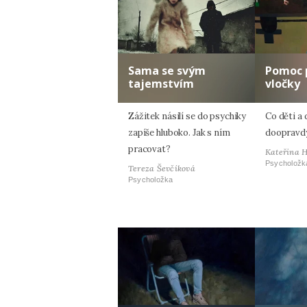
Sama se svým
Pomoc 
tajemstvím
vločky
Zážitek násilí se do psychiky
Co děti a 
zapíše hluboko. Jak s ním
doopravdy
pracovat?
Kateřina 
Psycholožk
Tereza Ševčíková
Psycholožka