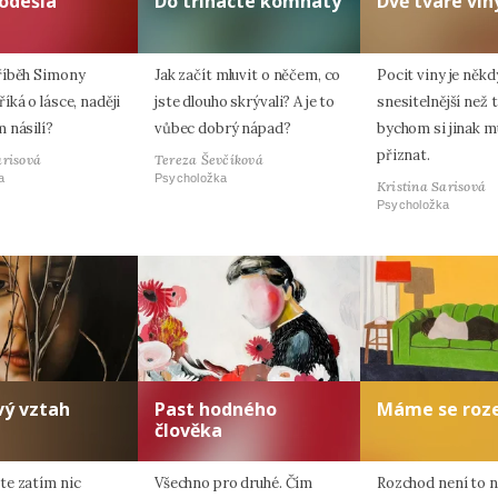
odešla
Do třinácté komnaty
Dvě tváře vin
říběh Simony
Jak začít mluvit o něčem, co
Pocit viny je někd
ká o lásce, naději
jste dlouho skrývali? A je to
snesitelnější než t
 násilí?
vůbec dobrý nápad?
bychom si jinak m
přiznat.
arisová
Tereza Ševčíková
a
Psycholožka
Kristina Sarisová
Psycholožka
vý vztah
Past hodného
Máme se roze
člověka
e zatím nic
Všechno pro druhé. Čím
Rozchod není to ne