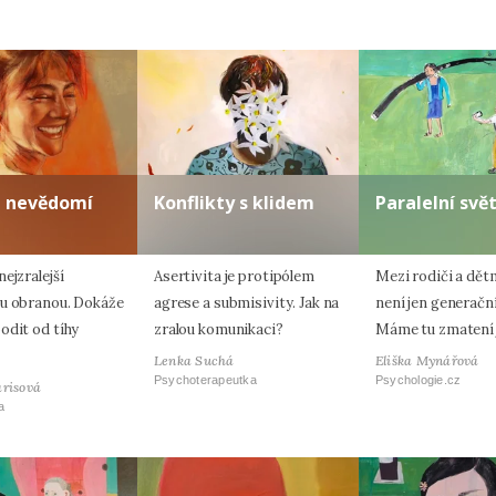
a nevědomí
Konflikty s klidem
Paralelní svě
ejzralejší
Asertivita je protipólem
Mezi rodiči a dět
u obranou. Dokáže
agrese a submisivity. Jak na
není jen generačn
odit od tíhy
zralou komunikaci?
Máme tu zmatení 
Lenka Suchá
Eliška Mynářová
Psychoterapeutka
Psychologie.cz
arisová
a