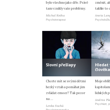
bylo všechno jako dřív. Právě
změnit, al
tam vznikly vaše problémy.
takhle to 
Michal Kniha
Aneta Lan
Psychoterapeut
Psycholožk
Slovní přešlapy
Hledat 
člověka
Chcete mít se svými dětmi
Moje oblí
hezký vztah a pomáhat jim
kapitolam
zvládat emoce? Tak pozor
lidských p
na …
Andrea Pl
Psychiatr, 
Lenka Suchá
Psychoterapeutka