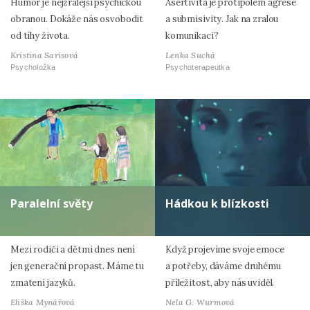
Humor je nejzralejší psychickou
Asertivita je protipólem agrese
obranou. Dokáže nás osvobodit
a submisivity. Jak na zralou
od tíhy života.
komunikaci?
Kristina Sarisová
Lenka Suchá
Psycholožka
Psychoterapeutka
Paralelní světy
Hádkou k blízkosti
Mezi rodiči a dětmi dnes není
Když projevíme svoje emoce
jen generační propast. Máme tu
a potřeby, dáváme druhému
zmatení jazyků.
příležitost, aby nás uviděl.
Eliška Mynářová
Nela G. Wurmová