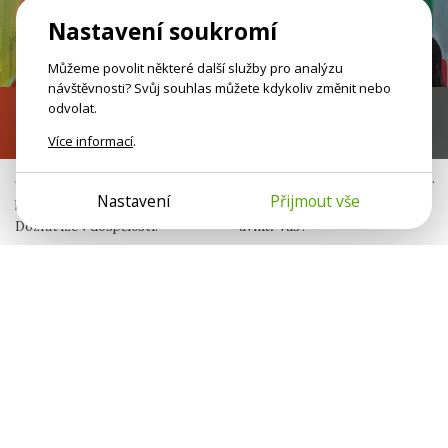
Nastavení soukromí
Můžeme povolit některé další služby pro analýzu
návštěvnosti? Svůj souhlas můžete kdykoliv změnit nebo
odvolat.
Nezralé emoce
Já nejsem jen já
Více informací
.
Jako malí jste neměli bezpečný
Neseme v sobě otisky jiných lidí.
Nastavení
Přijmout vše
prostor pro svoje potřeby.
Komu patří různé sklony
Dozrát lze v dospělosti.
uvnitř vás?
Jana Šulistová
Michaela Peterková
Publicistka
Psycholožka