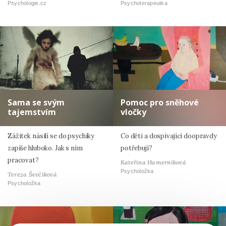
Psychologie.cz
Psychoterapeutka
Sama se svým
Pomoc pro sněhové
tajemstvím
vločky
Zážitek násilí se do psychiky
Co děti a dospívající doopravdy
zapíše hluboko. Jak s ním
potřebují?
pracovat?
Kateřina Hamerníková
Psycholožka
Tereza Ševčíková
Psycholožka