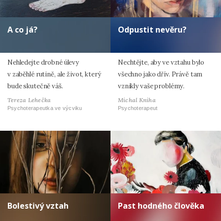
A co já?
Odpustit nevěru?
Nehledejte drobné úlevy
Nechtějte, aby ve vztahu bylo
v zaběhlé rutině, ale život, který
všechno jako dřív. Právě tam
bude skutečně váš.
vznikly vaše problémy.
Tereza Lehečka
Michal Kniha
Psychoterapeutka ve výcviku
Psychoterapeut
Bolestivý vztah
Past hodného člověka