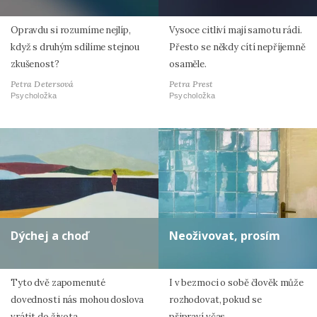
Opravdu si rozumíme nejlíp,
Vysoce citliví mají samotu rádi.
když s druhým sdílíme stejnou
Přesto se někdy cítí nepříjemně
zkušenost?
osaměle.
Petra Detersová
Petra Prest
Psycholožka
Psycholožka
Dýchej a choď
Neoživovat, prosím
Tyto dvě zapomenuté
I v bezmoci o sobě člověk může
dovednosti nás mohou doslova
rozhodovat, pokud se
vrátit do života.
připraví včas.