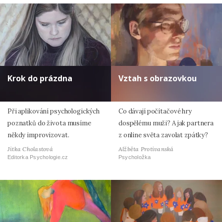
Krok do prázdna
Vztah s obrazovkou
Při aplikování psychologických
Co dávají počítačové hry
poznatků do života musíme
dospělému muži? A jak partnera
někdy improvizovat.
z online světa zavolat zpátky?
Jitka Cholastová
Alžběta Protivanská
Editorka Psychologie.cz
Psycholožka