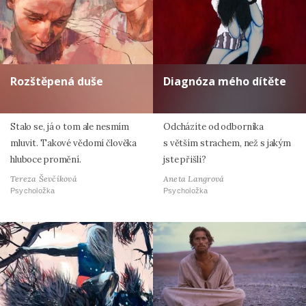
Rozštěpená duše
Diagnóza mého dítěte
Stalo se, já o tom ale nesmím
Odcházíte od odborníka
mluvit. Takové vědomí člověka
s větším strachem, než s jakým
hluboce promění.
jste přišli?
Tereza Ševčíková
Aneta Langrová
Psycholožka
Psycholožka