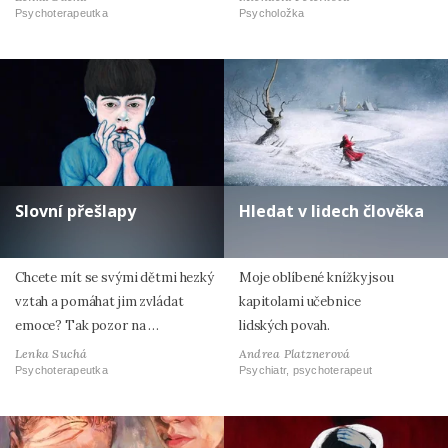
Psychoterapeutka
Psycholožka
Slovní přešlapy
Hledat v lidech člověka
Chcete mít se svými dětmi hezký
Moje oblíbené knížky jsou
vztah a pomáhat jim zvládat
kapitolami učebnice
emoce? Tak pozor na …
lidských povah.
Lenka Suchá
Andrea Platznerová
Psychoterapeutka
Psychiatr, psychoterapeut