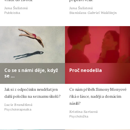
Jana Šulistová
Jana Šulistová
Stanislava Gabriel Waldštejn
Publicistka
Co se s námi děje, když
Proč neodešla
se …
Jak si z odpočinku neudělat jen
Co nám příběh Simony Monyové
další položku na seznamu úkolů?
říká o lásce, naději a domácím
násilí?
Lucie Brandtlová
Psychoterapeutka
Kristina Sarisová
Psycholožka