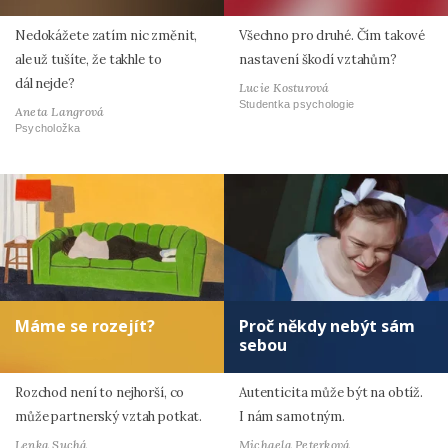
Nedokážete zatím nic změnit,
Všechno pro druhé. Čím takové
ale už tušíte, že takhle to
nastavení škodí vztahům?
dál nejde?
Lucie Kosturová
Studentka psychologie
Aneta Langrová
Psycholožka
Máme se rozejít?
Proč někdy nebýt sám
sebou
Rozchod není to nejhorší, co
Autenticita může být na obtíž.
může partnerský vztah potkat.
I nám samotným.
Lenka Suchá
Michaela Peterková