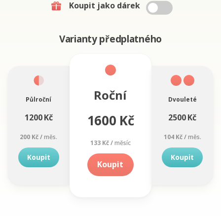
Koupit jako dárek
Varianty předplatného
Roční
Půlroční
Dvouleté
1600 Kč
1200 Kč
2500 Kč
200 Kč /
měs.
104 Kč /
měs.
133 Kč /
měsíc
Koupit
Koupit
Koupit