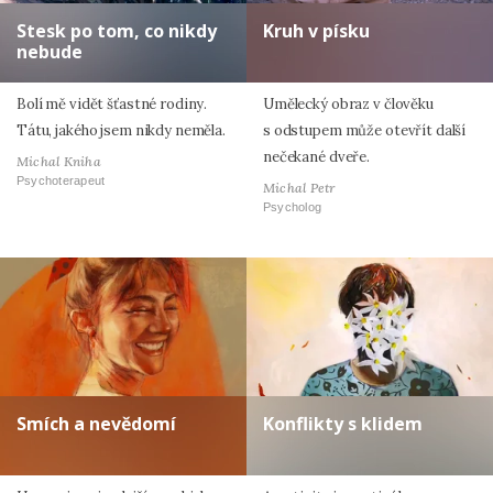
Stesk po tom, co nikdy
Kruh v písku
nebude
Bolí mě vidět šťastné rodiny.
Umělecký obraz v člověku
Tátu, jakého jsem nikdy neměla.
s odstupem může otevřít další
nečekané dveře.
Michal Kniha
Psychoterapeut
Michal Petr
Psycholog
Smích a nevědomí
Konflikty s klidem