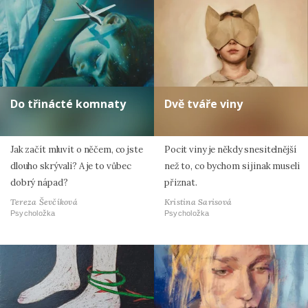
Do třinácté komnaty
Dvě tváře viny
Jak začít mluvit o něčem, co jste
Pocit viny je někdy snesitelnější
dlouho skrývali? A je to vůbec
než to, co bychom si jinak museli
dobrý nápad?
přiznat.
Tereza Ševčíková
Kristina Sarisová
Psycholožka
Psycholožka