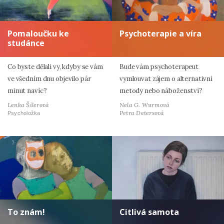
Pomaloučku ke
Psychoterapie a víra
studánce
Co byste dělali vy, kdyby se vám
Bude vám psychoterapeut
ve všedním dnu objevilo pár
vymlouvat zájem o alternativní
minut navíc?
metody nebo náboženství?
Lenka Šilerová
Nela G. Wurmová
Petra Detersová
Psycholožka
To znám!
Citlivá samota