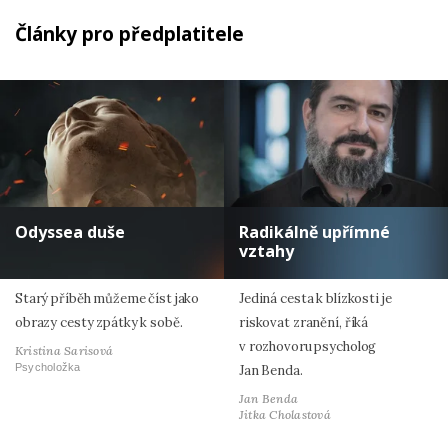
Články pro předplatitele
Odyssea duše
Radikálně upřímné
vztahy
Starý příběh můžeme číst jako
Jediná cesta k blízkosti je
obrazy cesty zpátky k sobě.
riskovat zranění, říká
v rozhovoru psycholog
Kristina Sarisová
Psycholožka
Jan Benda.
Jan Benda
Jitka Cholastová