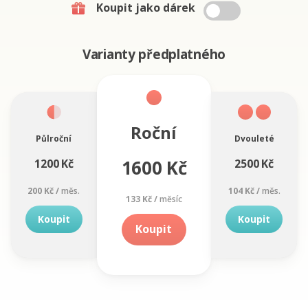
Koupit jako dárek
Varianty předplatného
Roční
Půlroční
Dvouleté
1600 Kč
1200 Kč
2500 Kč
200 Kč /
měs.
104 Kč /
měs.
133 Kč /
měsíc
Koupit
Koupit
Koupit