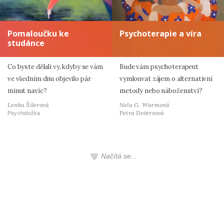
Pomaloučku ke
Psychoterapie a víra
studánce
Co byste dělali vy, kdyby se vám
Bude vám psychoterapeut
ve všedním dnu objevilo pár
vymlouvat zájem o alternativní
minut navíc?
metody nebo náboženství?
Lenka Šilerová
Nela G. Wurmová
Petra Detersová
Psycholožka
To znám!
Citlivá samota