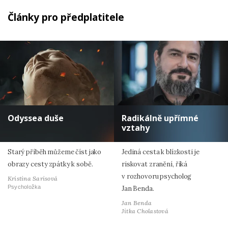
Články pro předplatitele
Odyssea duše
Radikálně upřímné
vztahy
Starý příběh můžeme číst jako
Jediná cesta k blízkosti je
obrazy cesty zpátky k sobě.
riskovat zranění, říká
v rozhovoru psycholog
Kristina Sarisová
Psycholožka
Jan Benda.
Jan Benda
Jitka Cholastová