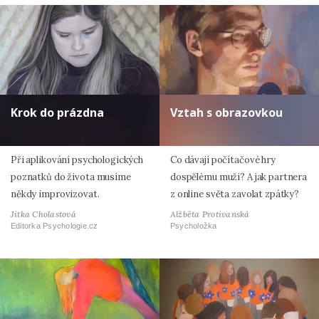
Krok do prázdna
Vztah s obrazovkou
Při aplikování psychologických
Co dávají počítačové hry
poznatků do života musíme
dospělému muži? A jak partnera
někdy improvizovat.
z online světa zavolat zpátky?
Jitka Cholastová
Alžběta Protivanská
Editorka Psychologie.cz
Psycholožka