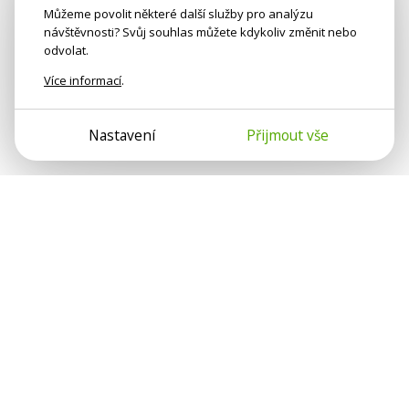
Můžeme povolit některé další služby pro analýzu
návštěvnosti? Svůj souhlas můžete kdykoliv změnit nebo
odvolat.
Více informací
.
Nastavení
Přijmout vše
Psychologové a psychoterapeuti na webu Psychologie.cz
sdílí své zkušenosti s lidmi, kterým se nemohou věnovat
osobně. Připojte se k nám, podporujeme se navzájem.
Díky.
Předplatné