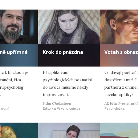
lně upřímné
Krok do prázdna
Vztah s obra
ta k blízkosti je
Při aplikování
Co dávají počítač
ranění, říká
psychologických poznatků
dospělému muži? 
ru psycholog
do života musíme někdy
partnera z online
.
improvizovat.
zavolat zpátky?
Jitka Cholastová
Alžběta Protivansk
astová
Editorka Psychologie.cz
Psycholožka