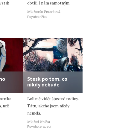
vztah
obtíž. I nám samotným.
Michaela Peterková
Psycholožka
ho
Stesk po tom, co
nikdy nebude
orníka
Bolí mě vidět šťastné rodiny.
, než
Tátu, jakého jsem nikdy
?
neměla.
Michal Kniha
Psychoterapeut