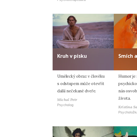
Kruh v písku
Smích 
Umělecký obraz v člověku
Humor je n
s odstupem může otevřít
psychicko
další nečekané dveře.
nás osvob
života.
Michal Petr
Psycholog
Kristina S
Psycholožk