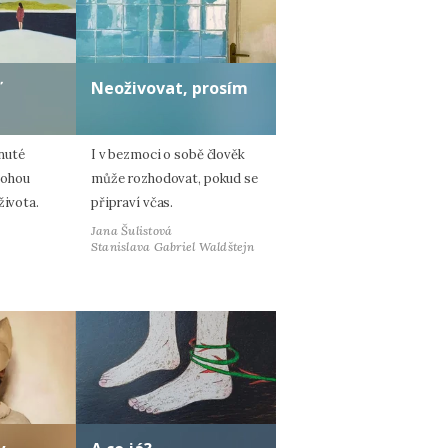
ď
Neoživovat, prosím
nuté
I v bezmoci o sobě člověk
mohou
může rozhodovat, pokud se
života.
připraví včas.
Jana Šulistová
Stanislava Gabriel Waldštejn