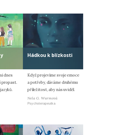
ty
Hádkou k blízkosti
mi dnes
Když projevíme svoje emoce
í propast.
a potřeby, dáváme druhému
jazyků.
příležitost, aby nás uviděl.
Nela G. Wurmová
Psychoterapeutka