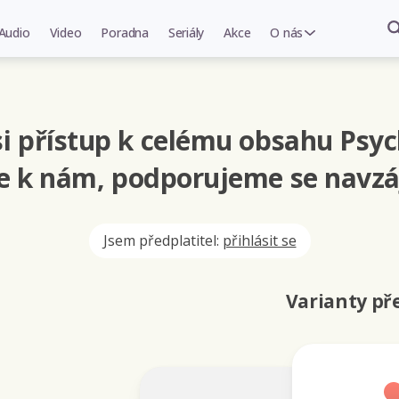
Audio
Video
Poradna
Seriály
Akce
O nás
i přístup k celému obsahu Psyc
se k nám, podporujeme se navzá
Jsem předplatitel:
přihlásit se
Varianty p