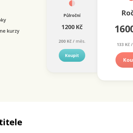
Ro
Půlroční
oky
160
1200 Kč
ne kurzy
200 Kč /
měs.
133 Kč /
Koupit
Kou
titele