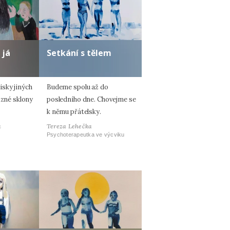
 já
Setkání s tělem
sky jiných
Budeme spolu až do
ůzné sklony
posledního dne. Chovejme se
k němu přátelsky.
á
Tereza Lehečka
Psychoterapeutka ve výcviku