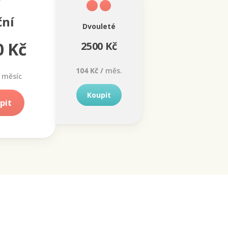
ční
Dvouleté
0 Kč
2500 Kč
104 Kč /
měs.
měsíc
Koupit
pit