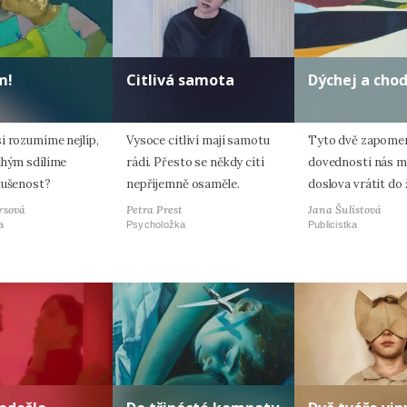
m!
Citlivá samota
Dýchej a cho
i rozumíme nejlíp,
Vysoce citliví mají samotu
Tyto dvě zapome
uhým sdílíme
rádi. Přesto se někdy cítí
dovednosti nás 
kušenost?
nepříjemně osaměle.
doslova vrátit do 
rsová
Petra Prest
Jana Šulistová
a
Psycholožka
Publicistka