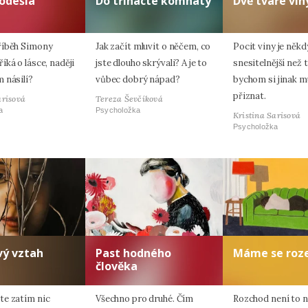
odešla
Do třinácté komnaty
Dvě tváře vin
říběh Simony
Jak začít mluvit o něčem, co
Pocit viny je někd
ká o lásce, naději
jste dlouho skrývali? A je to
snesitelnější než t
 násilí?
vůbec dobrý nápad?
bychom si jinak m
přiznat.
arisová
Tereza Ševčíková
a
Psycholožka
Kristina Sarisová
Psycholožka
vý vztah
Past hodného
Máme se roze
člověka
e zatím nic
Všechno pro druhé. Čím
Rozchod není to ne