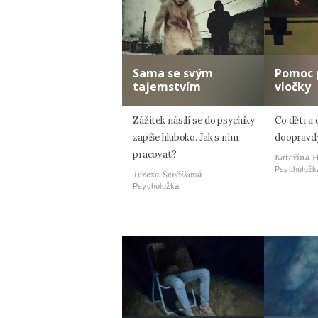
Sama se svým
Pomoc 
tajemstvím
vločky
Zážitek násilí se do psychiky
Co děti a 
zapíše hluboko. Jak s ním
doopravdy
pracovat?
Kateřina 
Psycholožk
Tereza Ševčíková
Psycholožka