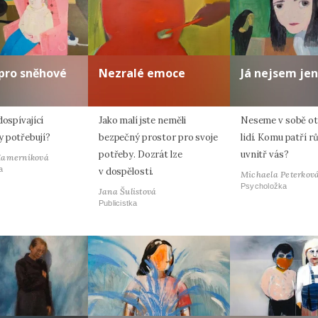
pro sněhové
Nezralé emoce
Já nejsem jen
dospívající
Jako malí jste neměli
Neseme v sobě oti
 potřebují?
bezpečný prostor pro svoje
lidí. Komu patří r
potřeby. Dozrát lze
uvnitř vás?
Hamerníková
a
v dospělosti.
Michaela Peterkov
Psycholožka
Jana Šulistová
Publicistka