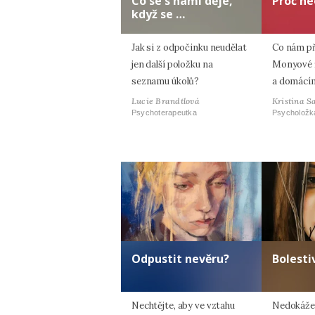
Co se s námi děje,
Proč ne
když se …
Jak si z odpočinku neudělat
Co nám p
jen další položku na
Monyové ří
seznamu úkolů?
a domácím
Lucie Brandtlová
Kristina S
Psychoterapeutka
Psycholožk
Odpustit nevěru?
Bolesti
Nechtějte, aby ve vztahu
Nedokážet