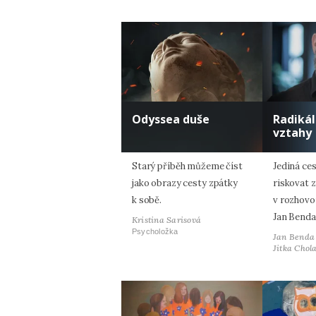
Odyssea duše
Radiká
vztahy
Starý příběh můžeme číst
Jediná ces
jako obrazy cesty zpátky
riskovat z
k sobě.
v rozhovo
Jan Benda
Kristina Sarisová
Psycholožka
Jan Benda
Jitka Chol