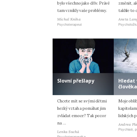
bylo všechno jako dřív. Právě
změnit, al
tam vznikly vaše problémy.
takhle to 
Michal Kniha
Aneta Lan
Psychoterapeut
Psycholožk
Slovní přešlapy
Hledat 
člověka
Chcete mít se svými dětmi
Moje oblí
hezký vztah a pomáhat jim
kapitolam
zvládat emoce? Tak pozor
lidských p
na …
Andrea Pl
Psychiatr, 
Lenka Suchá
Psychoterapeutka