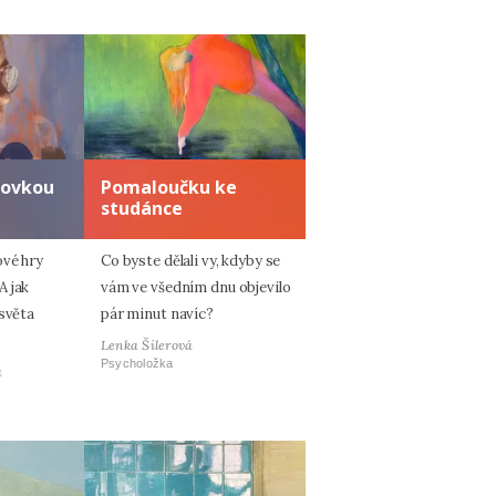
zovkou
Pomaloučku ke
studánce
ové hry
Co byste dělali vy, kdyby se
A jak
vám ve všedním dnu objevilo
 světa
pár minut navíc?
Lenka Šilerová
Psycholožka
á