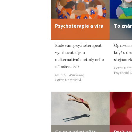
Psychoterapie a víra
To zná
Bude vám psychoterapeut
Opravdu s
vymlouvat zájem
když s dr
o alternativní metody nebo
stejnou z
náboženství?
Petra Dete
Psycholožk
Nela G. Wurmová
Petra Detersová