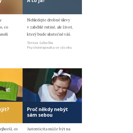
y
A co já?
y
Nehledejte drobné úlevy
o, co
v zaběhlé rutině, ale život,
useli
který bude skutečně váš.
Tereza Lehečka
Psychoterapeutka ve výcviku
jít?
Proč někdy nebýt
sám sebou
jhorší, co
Autenticita může být na