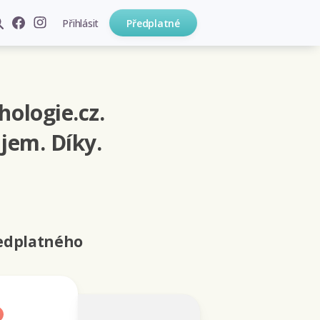
Přihlásit
Předplatné
hologie.cz.
jem. Díky.
ředplatného