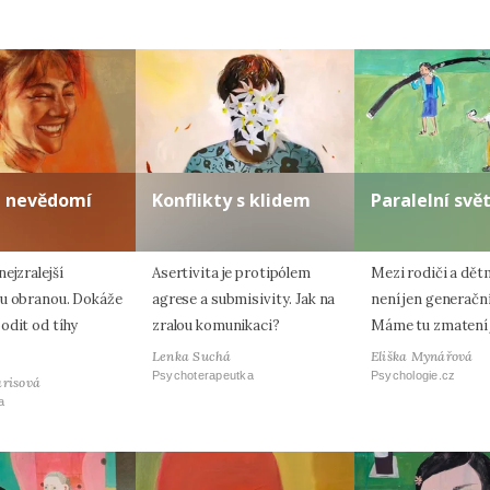
a nevědomí
Konflikty s klidem
Paralelní svě
ejzralejší
Asertivita je protipólem
Mezi rodiči a dět
u obranou. Dokáže
agrese a submisivity. Jak na
není jen generačn
odit od tíhy
zralou komunikaci?
Máme tu zmatení 
Lenka Suchá
Eliška Mynářová
Psychoterapeutka
Psychologie.cz
arisová
a