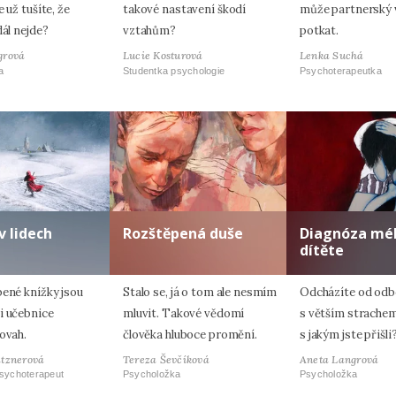
e už tušíte, že
takové nastavení škodí
může partnerský 
dál nejde?
vztahům?
potkat.
grová
Lucie Kosturová
Lenka Suchá
a
Studentka psychologie
Psychoterapeutka
v lidech
Rozštěpená duše
Diagnóza mé
dítěte
bené knížky jsou
Stalo se, já o tom ale nesmím
Odcházíte od odb
i učebnice
mluvit. Takové vědomí
s větším strachem
ovah.
člověka hluboce promění.
s jakým jste přišli
atznerová
Tereza Ševčíková
Aneta Langrová
psychoterapeut
Psycholožka
Psycholožka