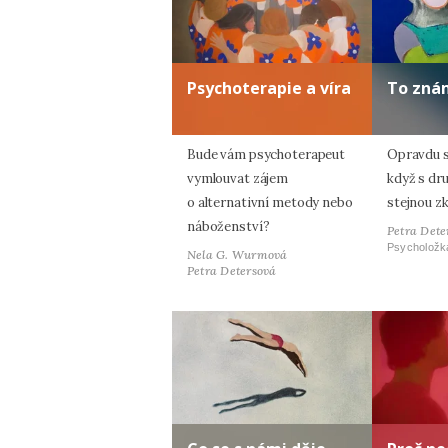
Psychoterapie a víra
To zná
Bude vám psychoterapeut
Opravdu s
vymlouvat zájem
když s dr
o alternativní metody nebo
stejnou z
náboženství?
Petra Dete
Psycholožk
Nela G. Wurmová
Petra Detersová