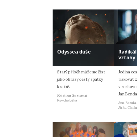
Odyssea duše
Radiká
vztahy
Starý příběh můžeme číst
Jediná ces
jako obrazy cesty zpátky
riskovat z
k sobě.
v rozhovo
Jan Benda
Kristina Sarisová
Psycholožka
Jan Benda
Jitka Chol