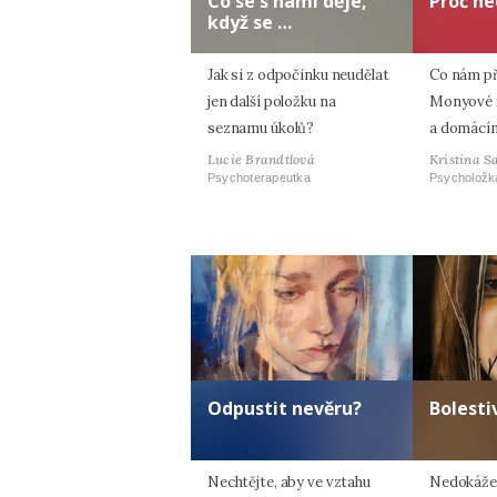
Co se s námi děje,
Proč ne
když se …
Jak si z odpočinku neudělat
Co nám p
jen další položku na
Monyové ří
seznamu úkolů?
a domácím
Lucie Brandtlová
Kristina S
Psychoterapeutka
Psycholožk
Odpustit nevěru?
Bolesti
Nechtějte, aby ve vztahu
Nedokážet