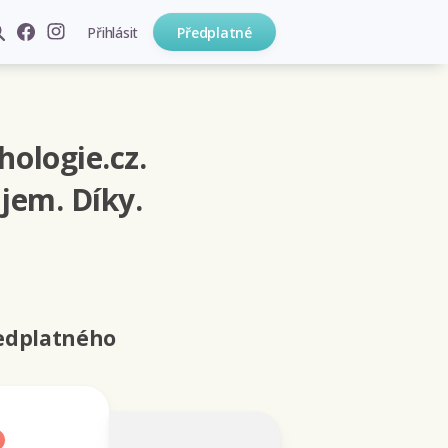
Přihlásit
Předplatné
hologie.cz.
jem. Díky.
ředplatného