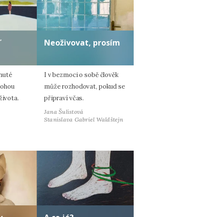
ď
Neoživovat, prosím
nuté
I v bezmoci o sobě člověk
mohou
může rozhodovat, pokud se
života.
připraví včas.
Jana Šulistová
Stanislava Gabriel Waldštejn