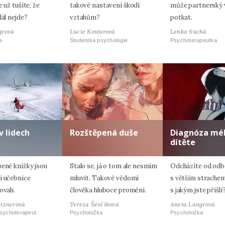
e už tušíte, že
takové nastavení škodí
může partnerský 
dál nejde?
vztahům?
potkat.
grová
Lucie Kosturová
Lenka Suchá
a
Studentka psychologie
Psychoterapeutka
v lidech
Rozštěpená duše
Diagnóza mé
dítěte
bené knížky jsou
Stalo se, já o tom ale nesmím
Odcházíte od odb
i učebnice
mluvit. Takové vědomí
s větším strachem
ovah.
člověka hluboce promění.
s jakým jste přišli
atznerová
Tereza Ševčíková
Aneta Langrová
psychoterapeut
Psycholožka
Psycholožka