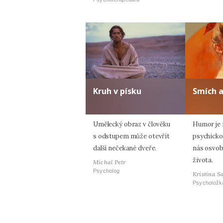
Kruh v písku
Smích 
Umělecký obraz v člověku
Humor je n
s odstupem může otevřít
psychicko
další nečekané dveře.
nás osvob
života.
Michal Petr
Psycholog
Kristina S
Psycholožk