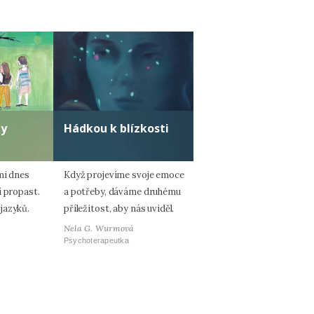
ty
Hádkou k blízkosti
mi dnes
Když projevíme svoje emoce
í propast.
a potřeby, dáváme druhému
jazyků.
příležitost, aby nás uviděl.
Nela G. Wurmová
Psychoterapeutka