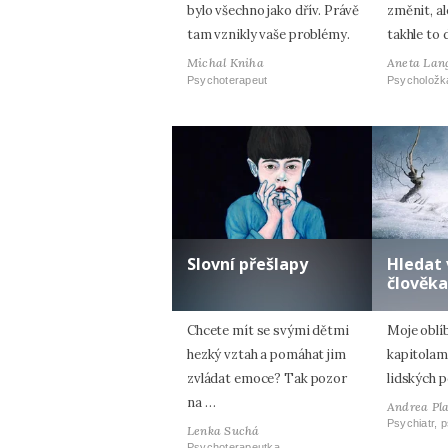
bylo všechno jako dřív. Právě
změnit, al
tam vznikly vaše problémy.
takhle to 
Michal Kniha
Aneta Lan
Psychoterapeut
Psycholožk
Slovní přešlapy
Hledat 
člověka
Chcete mít se svými dětmi
Moje oblí
hezký vztah a pomáhat jim
kapitolam
zvládat emoce? Tak pozor
lidských p
na …
Andrea Pl
Psychiatr, 
Lenka Suchá
Psychoterapeutka