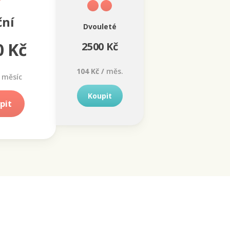
ční
Dvouleté
0 Kč
2500 Kč
104 Kč /
měs.
měsíc
Koupit
pit