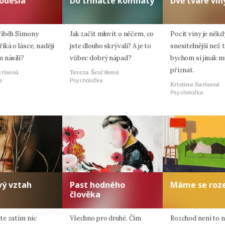
odešla
Do třinácté komnaty
Dvě tváře vin
říběh Simony
Jak začít mluvit o něčem, co
Pocit viny je někd
ká o lásce, naději
jste dlouho skrývali? A je to
snesitelnější než t
 násilí?
vůbec dobrý nápad?
bychom si jinak m
přiznat.
arisová
Tereza Ševčíková
a
Psycholožka
Kristina Sarisová
Psycholožka
vý vztah
Past hodného
Máme se roze
člověka
e zatím nic
Všechno pro druhé. Čím
Rozchod není to ne