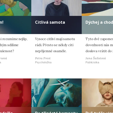
m!
Citlivá samota
Dýchej a cho
i rozumíme nejlíp,
Vysoce citliví mají samotu
Tyto dvě zapome
uhým sdílíme
rádi. Přesto se někdy cítí
dovednosti nás 
kušenost?
nepříjemně osaměle.
doslova vrátit do 
rsová
Petra Prest
Jana Šulistová
a
Psycholožka
Publicistka