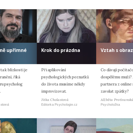
lně upřímné
Krok do prázdna
Vztah s obra
ta k blízkosti je
Při aplikování
Co dávají počítač
ranění, říká
psychologických poznatků
dospělému muži? 
ru psycholog
do života musíme někdy
partnera z online
.
improvizovat.
zavolat zpátky?
Jitka Cholastová
Alžběta Protivansk
astová
Editorka Psychologie.cz
Psycholožka