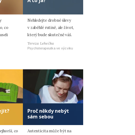
y
A co já?
y
Nehledejte drobné úlevy
o, co
v zaběhlé rutině, ale život,
useli
který bude skutečně váš.
Tereza Lehečka
Psychoterapeutka ve výcviku
jít?
Proč někdy nebýt
sám sebou
jhorší, co
Autenticita může být na