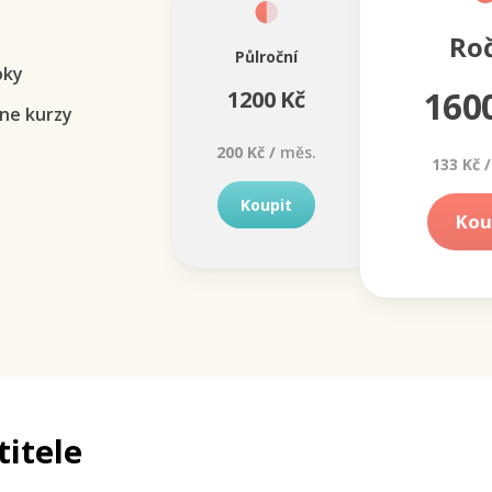
Ro
Půlroční
oky
160
1200 Kč
ne kurzy
200 Kč /
měs.
133 Kč /
Koupit
Kou
titele