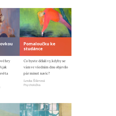
zovkou
Pomaloučku ke
studánce
ové hry
Co byste dělali vy, kdyby se
A jak
vám ve všedním dnu objevilo
 světa
pár minut navíc?
Lenka Šilerová
Psycholožka
á