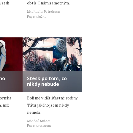
vztah
obtíž. I nám samotným.
Michaela Peterková
Psycholožka
ho
Stesk po tom, co
nikdy nebude
orníka
Bolí mě vidět šťastné rodiny.
, než
Tátu, jakého jsem nikdy
?
neměla.
Michal Kniha
Psychoterapeut