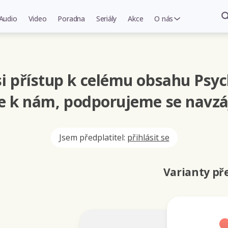
Audio
Video
Poradna
Seriály
Akce
O nás
i přístup k celému obsahu Psyc
se k nám, podporujeme se navzá
Jsem předplatitel:
přihlásit se
Varianty p