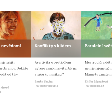
a nevědomí
Konflikty s klidem
Paralelní svě
ejzralejší
Asertivita je protipólem
Mezi rodiči a dět
u obranou. Dokáže
agrese a submisivity. Jak na
není jen generačn
odit od tíhy
zralou komunikaci?
Máme tu zmatení 
Lenka Suchá
Eliška Mynářová
Psychoterapeutka
Psychologie.cz
arisová
a