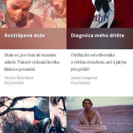
Rozštěpená duše
Diagnóza mého dítěte
Stalo se, já o tom ale nesmím
Odcházíte od odborníka
mluvit. Takové vědomí člověka
s větším strachem, než s jakým
hluboce promění.
jste přišli?
Tereza Ševčíková
Aneta Langrová
Psycholožka
Psycholožka