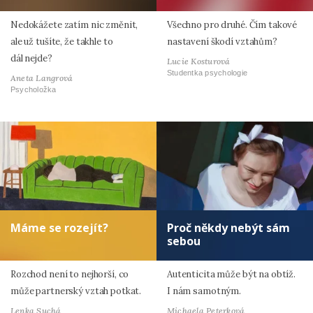
Nedokážete zatím nic změnit,
Všechno pro druhé. Čím takové
ale už tušíte, že takhle to
nastavení škodí vztahům?
dál nejde?
Lucie Kosturová
Studentka psychologie
Aneta Langrová
Psycholožka
Máme se rozejít?
Proč někdy nebýt sám
sebou
Rozchod není to nejhorší, co
Autenticita může být na obtíž.
může partnerský vztah potkat.
I nám samotným.
Lenka Suchá
Michaela Peterková