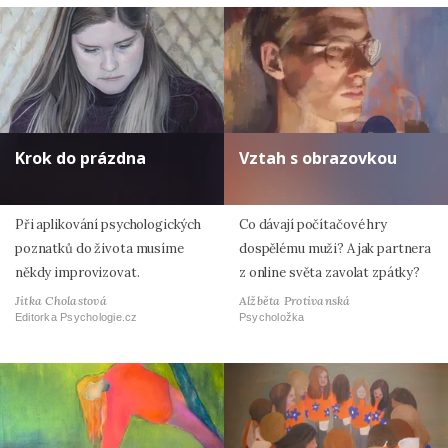
Krok do prázdna
Vztah s obrazovkou
Při aplikování psychologických
Co dávají počítačové hry
poznatků do života musíme
dospělému muži? A jak partnera
někdy improvizovat.
z online světa zavolat zpátky?
Jitka Cholastová
Alžběta Protivanská
Editorka Psychologie.cz
Psycholožka