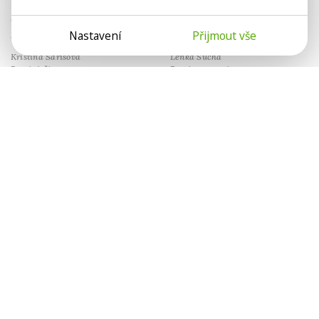
Humor je nejzralejší psychickou
Asertivita je protipólem agrese
obranou. Dokáže nás osvobodit
a submisivity. Jak na zralou
Nastavení
Přijmout vše
od tíhy života.
komunikaci?
Kristina Sarisová
Lenka Suchá
Psycholožka
Psychoterapeutka
Paralelní světy
Hádkou k blízkosti
Mezi rodiči a dětmi dnes není
Když projevíme svoje emoce
jen generační propast. Máme tu
a potřeby, dáváme druhému
zmatení jazyků.
příležitost, aby nás uviděl.
Eliška Mynářová
Nela G. Wurmová