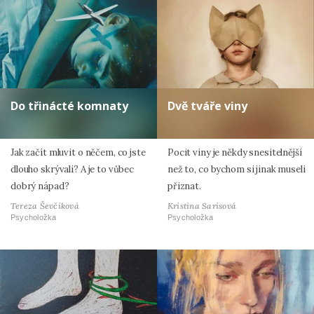
Do třinácté komnaty
Dvě tváře viny
Jak začít mluvit o něčem, co jste
Pocit viny je někdy snesitelnější
dlouho skrývali? A je to vůbec
než to, co bychom si jinak museli
dobrý nápad?
přiznat.
Tereza Ševčíková
Kristina Sarisová
Psycholožka
Psycholožka