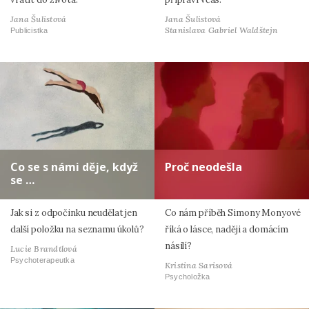
Jana Šulistová
Jana Šulistová
Stanislava Gabriel Waldštejn
Publicistka
Co se s námi děje, když
Proč neodešla
se …
Jak si z odpočinku neudělat jen
Co nám příběh Simony Monyové
další položku na seznamu úkolů?
říká o lásce, naději a domácím
násilí?
Lucie Brandtlová
Psychoterapeutka
Kristina Sarisová
Psycholožka