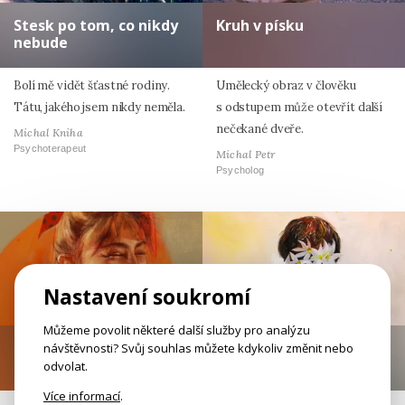
Stesk po tom, co nikdy
Kruh v písku
nebude
Bolí mě vidět šťastné rodiny.
Umělecký obraz v člověku
Tátu, jakého jsem nikdy neměla.
s odstupem může otevřít další
nečekané dveře.
Michal Kniha
Psychoterapeut
Michal Petr
Psycholog
Nastavení soukromí
Můžeme povolit některé další služby pro analýzu
Smích a nevědomí
Konflikty s klidem
návštěvnosti? Svůj souhlas můžete kdykoliv změnit nebo
odvolat.
Více informací
.