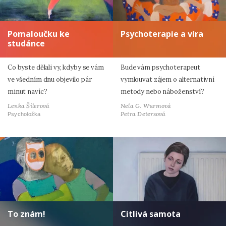
Pomaloučku ke
Psychoterapie a víra
studánce
Co byste dělali vy, kdyby se vám
Bude vám psychoterapeut
ve všedním dnu objevilo pár
vymlouvat zájem o alternativní
minut navíc?
metody nebo náboženství?
Lenka Šilerová
Nela G. Wurmová
Petra Detersová
Psycholožka
To znám!
Citlivá samota