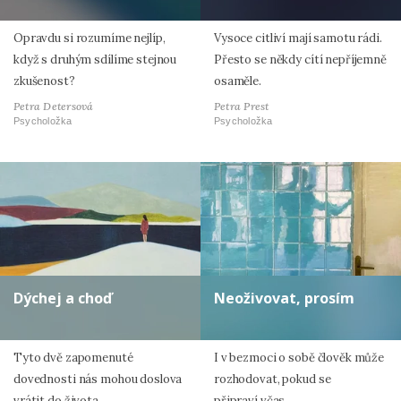
Opravdu si rozumíme nejlíp,
Vysoce citliví mají samotu rádi.
když s druhým sdílíme stejnou
Přesto se někdy cítí nepříjemně
zkušenost?
osaměle.
Petra Detersová
Petra Prest
Psycholožka
Psycholožka
Dýchej a choď
Neoživovat, prosím
Tyto dvě zapomenuté
I v bezmoci o sobě člověk může
dovednosti nás mohou doslova
rozhodovat, pokud se
vrátit do života.
připraví včas.