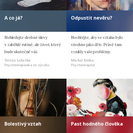
A co já?
Odpustit nevěru?
Nehledejte drobné úlevy
Nechtějte, aby ve vztahu bylo
v zaběhlé rutině, ale život, který
všechno jako dřív. Právě tam
bude skutečně váš.
vznikly vaše problémy.
Tereza Lehečka
Michal Kniha
Psychoterapeutka ve výcviku
Psychoterapeut
Bolestivý vztah
Past hodného člověka