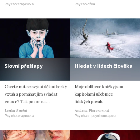
Psychoterapeutka
Psycholožka
Slovní přešlapy
Hledat v lidech člověka
Chcete mít se svými dětmi hezký
Moje oblíbené knížky jsou
vztah a pomáhat jim zvládat
kapitolami učebnice
emoce? Tak pozor na …
lidských povah.
Lenka Suchá
Andrea Platznerová
Psychoterapeutka
Psychiatr, psychoterapeut