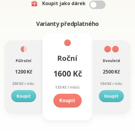
Koupit jako dárek
Varianty předplatného
Roční
Půlroční
Dvouleté
1600 Kč
1200 Kč
2500 Kč
200 Kč /
měs.
104 Kč /
měs.
133 Kč /
měsíc
Koupit
Koupit
Koupit