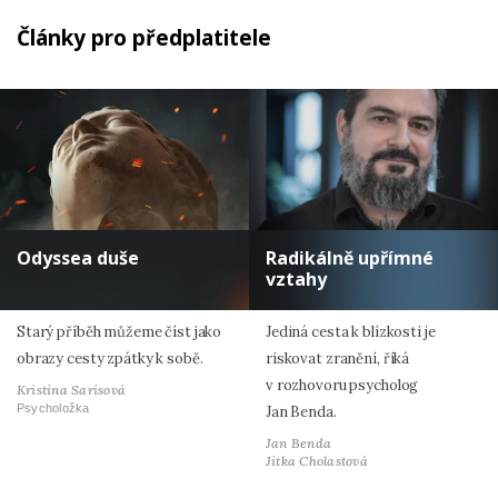
Články pro předplatitele
Odyssea duše
Radikálně upřímné
vztahy
Starý příběh můžeme číst jako
Jediná cesta k blízkosti je
obrazy cesty zpátky k sobě.
riskovat zranění, říká
v rozhovoru psycholog
Kristina Sarisová
Psycholožka
Jan Benda.
Jan Benda
Jitka Cholastová