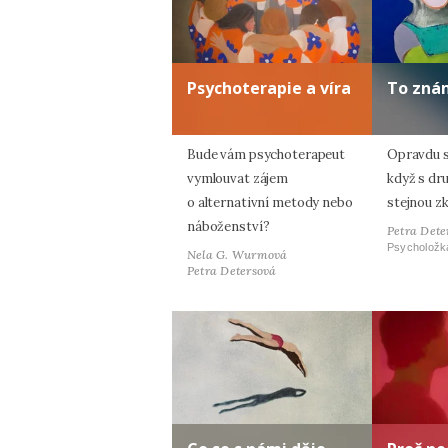
Psychoterapie a víra
To zná
Bude vám psychoterapeut
Opravdu s
vymlouvat zájem
když s dr
o alternativní metody nebo
stejnou z
náboženství?
Petra Dete
Psycholožk
Nela G. Wurmová
Petra Detersová