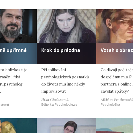
lně upřímné
Krok do prázdna
Vztah s obra
ta k blízkosti je
Při aplikování
Co dávají počítač
ranění, říká
psychologických poznatků
dospělému muži? 
ru psycholog
do života musíme někdy
partnera z online
.
improvizovat.
zavolat zpátky?
Jitka Cholastová
Alžběta Protivansk
astová
Editorka Psychologie.cz
Psycholožka