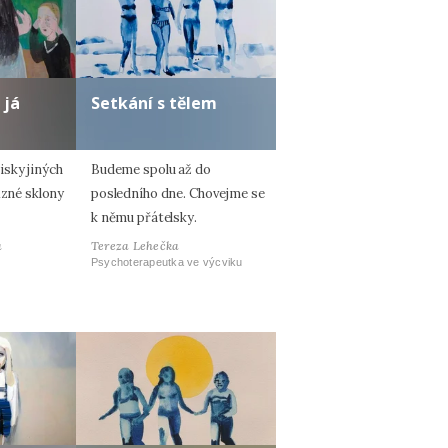
 já
Setkání s tělem
sky jiných
Budeme spolu až do
ůzné sklony
posledního dne. Chovejme se
k němu přátelsky.
á
Tereza Lehečka
Psychoterapeutka ve výcviku