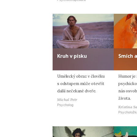
Kruh v písku
Smích 
Umělecký obraz v člověku
Humor je n
s odstupem může otevřít
psychicko
další nečekané dveře.
nás osvob
života.
Michal Petr
Psycholog
Kristina S
Psycholožk