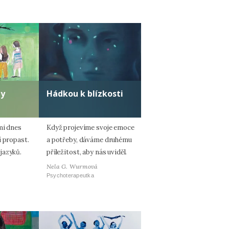
ty
Hádkou k blízkosti
mi dnes
Když projevíme svoje emoce
í propast.
a potřeby, dáváme druhému
jazyků.
příležitost, aby nás uviděl.
Nela G. Wurmová
Psychoterapeutka