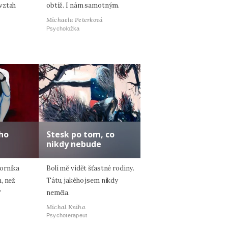
vztah
obtíž. I nám samotným.
Michaela Peterková
Psycholožka
ho
Stesk po tom, co
nikdy nebude
orníka
Bolí mě vidět šťastné rodiny.
, než
Tátu, jakého jsem nikdy
?
neměla.
Michal Kniha
Psychoterapeut