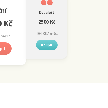
ční
Dvouleté
0 Kč
2500 Kč
104 Kč /
měs.
měsíc
Koupit
pit