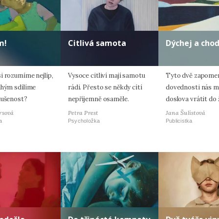
m!
Citlivá samota
Dýchej a cho
i rozumíme nejlíp,
Vysoce citliví mají samotu
Tyto dvě zapome
uhým sdílíme
rádi. Přesto se někdy cítí
dovednosti nás 
kušenost?
nepříjemně osaměle.
doslova vrátit do 
rsová
Petra Prest
Jana Šulistová
a
Psycholožka
Publicistka