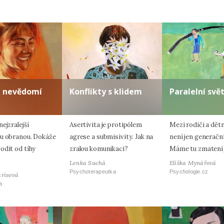
a nevědomí
Konflikty s klidem
Paralelní svě
ejzralejší
Asertivita je protipólem
Mezi rodiči a dět
u obranou. Dokáže
agrese a submisivity. Jak na
není jen generačn
odit od tíhy
zralou komunikaci?
Máme tu zmatení 
Lenka Suchá
Eliška Mynářová
Psychoterapeutka
Psychologie.cz
arisová
a