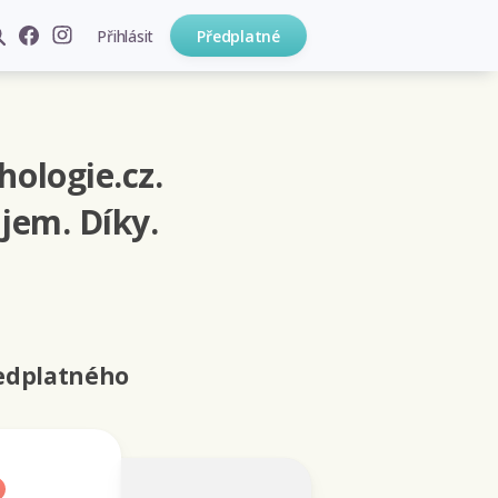
Přihlásit
Předplatné
hologie.cz.
jem. Díky.
ředplatného