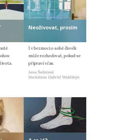
ď
Neoživovat, prosím
nuté
I v bezmoci o sobě člověk
mohou
může rozhodovat, pokud se
života.
připraví včas.
Jana Šulistová
Stanislava Gabriel Waldštejn