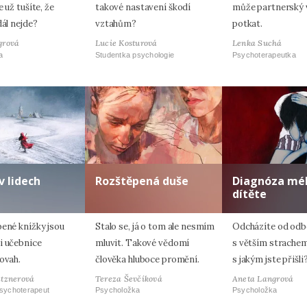
e už tušíte, že
takové nastavení škodí
může partnerský 
dál nejde?
vztahům?
potkat.
grová
Lucie Kosturová
Lenka Suchá
a
Studentka psychologie
Psychoterapeutka
v lidech
Rozštěpená duše
Diagnóza mé
dítěte
bené knížky jsou
Stalo se, já o tom ale nesmím
Odcházíte od odb
i učebnice
mluvit. Takové vědomí
s větším strachem
ovah.
člověka hluboce promění.
s jakým jste přišli
atznerová
Tereza Ševčíková
Aneta Langrová
psychoterapeut
Psycholožka
Psycholožka