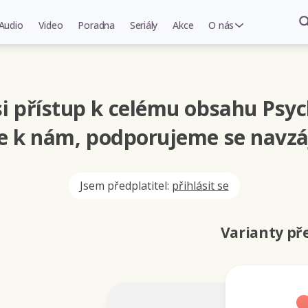
Audio
Video
Poradna
Seriály
Akce
O nás
i přístup k celému obsahu Psyc
se k nám, podporujeme se navzá
Jsem předplatitel:
přihlásit se
Varianty p