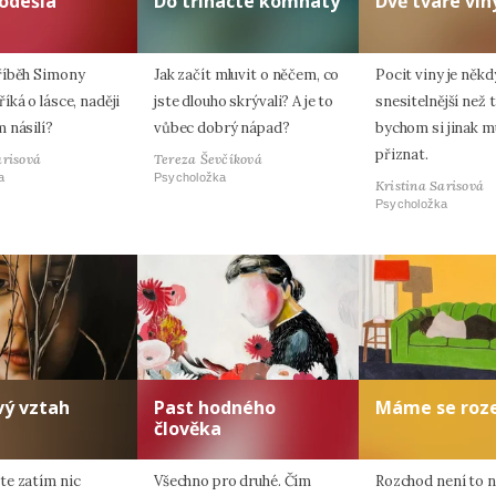
odešla
Do třinácté komnaty
Dvě tváře vin
říběh Simony
Jak začít mluvit o něčem, co
Pocit viny je někd
ká o lásce, naději
jste dlouho skrývali? A je to
snesitelnější než t
 násilí?
vůbec dobrý nápad?
bychom si jinak m
přiznat.
arisová
Tereza Ševčíková
a
Psycholožka
Kristina Sarisová
Psycholožka
vý vztah
Past hodného
Máme se roze
člověka
e zatím nic
Všechno pro druhé. Čím
Rozchod není to ne