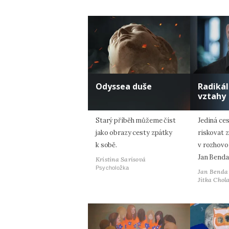
Odyssea duše
Radiká
vztahy
Starý příběh můžeme číst
Jediná ces
jako obrazy cesty zpátky
riskovat z
k sobě.
v rozhovo
Jan Benda
Kristina Sarisová
Psycholožka
Jan Benda
Jitka Chol