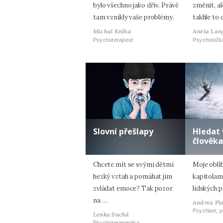
bylo všechno jako dřív. Právě
změnit, al
tam vznikly vaše problémy.
takhle to 
Michal Kniha
Aneta Lan
Psychoterapeut
Psycholožk
Slovní přešlapy
Hledat 
člověka
Chcete mít se svými dětmi
Moje oblí
hezký vztah a pomáhat jim
kapitolam
zvládat emoce? Tak pozor
lidských p
na …
Andrea Pl
Psychiatr, 
Lenka Suchá
Psychoterapeutka