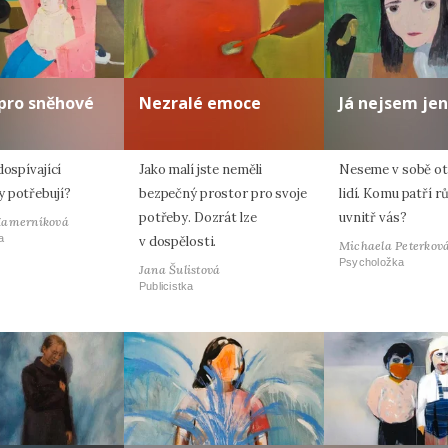
pro sněhové
Nezralé emoce
Já nejsem jen
dospívající
Jako malí jste neměli
Neseme v sobě oti
 potřebují?
bezpečný prostor pro svoje
lidí. Komu patří r
potřeby. Dozrát lze
uvnitř vás?
Hamerníková
a
v dospělosti.
Michaela Peterkov
Psycholožka
Jana Šulistová
Publicistka