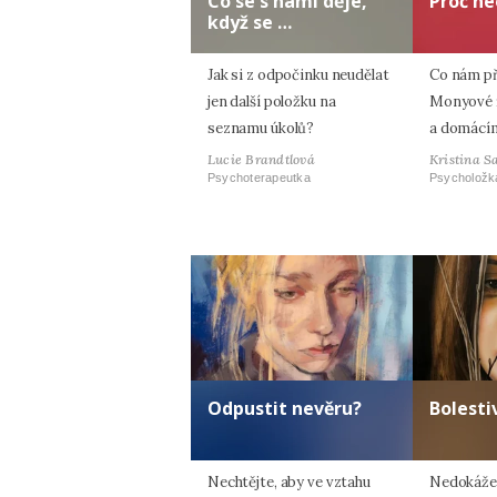
Co se s námi děje,
Proč ne
když se …
Jak si z odpočinku neudělat
Co nám p
jen další položku na
Monyové ří
seznamu úkolů?
a domácím
Lucie Brandtlová
Kristina S
Psychoterapeutka
Psycholožk
Odpustit nevěru?
Bolesti
Nechtějte, aby ve vztahu
Nedokážet