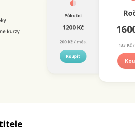
Ro
Půlroční
oky
160
1200 Kč
ne kurzy
200 Kč /
měs.
133 Kč /
Koupit
Kou
titele