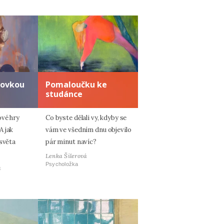
zovkou
Pomaloučku ke
studánce
ové hry
Co byste dělali vy, kdyby se
A jak
vám ve všedním dnu objevilo
 světa
pár minut navíc?
Lenka Šilerová
Psycholožka
á