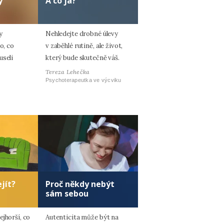
y
A co já?
y
Nehledejte drobné úlevy
o, co
v zaběhlé rutině, ale život,
useli
který bude skutečně váš.
Tereza Lehečka
Psychoterapeutka ve výcviku
jít?
Proč někdy nebýt
sám sebou
jhorší, co
Autenticita může být na