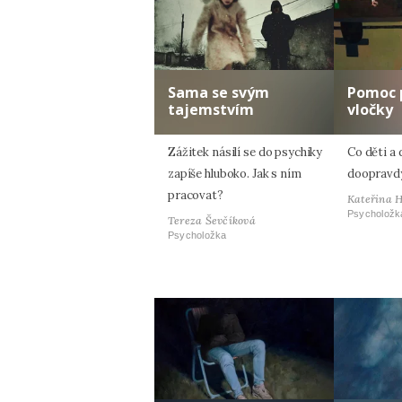
Sama se svým
Pomoc 
tajemstvím
vločky
Zážitek násilí se do psychiky
Co děti a 
zapíše hluboko. Jak s ním
doopravdy
pracovat?
Kateřina 
Psycholožk
Tereza Ševčíková
Psycholožka