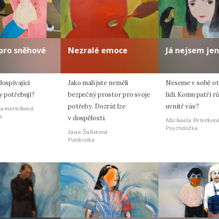
pro sněhové
Nezralé emoce
Já nejsem jen
dospívající
Jako malí jste neměli
Neseme v sobě oti
 potřebují?
bezpečný prostor pro svoje
lidí. Komu patří r
potřeby. Dozrát lze
uvnitř vás?
Hamerníková
a
v dospělosti.
Michaela Peterkov
Psycholožka
Jana Šulistová
Publicistka