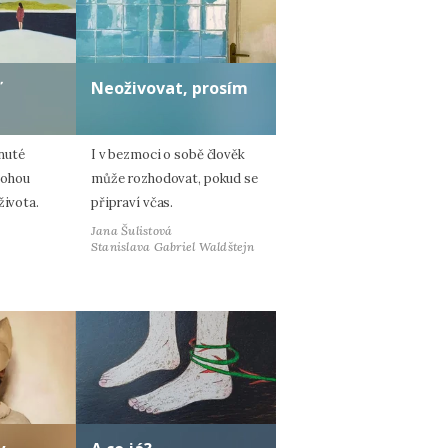
ď
Neoživovat, prosím
nuté
I v bezmoci o sobě člověk
mohou
může rozhodovat, pokud se
života.
připraví včas.
Jana Šulistová
Stanislava Gabriel Waldštejn