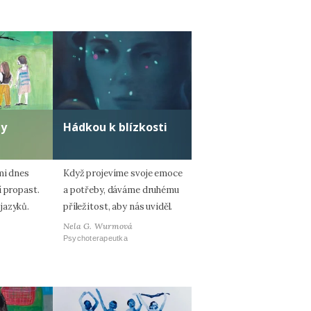
ty
Hádkou k blízkosti
mi dnes
Když projevíme svoje emoce
í propast.
a potřeby, dáváme druhému
jazyků.
příležitost, aby nás uviděl.
Nela G. Wurmová
Psychoterapeutka