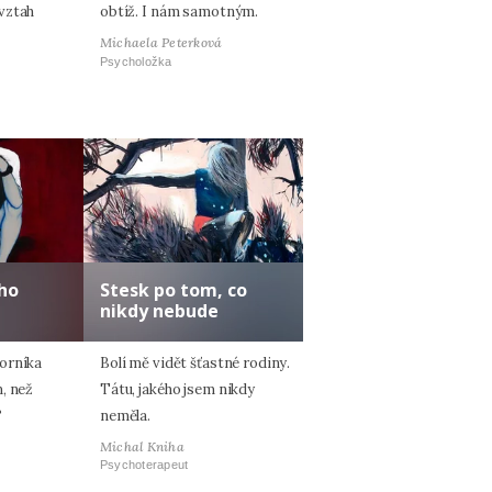
vztah
obtíž. I nám samotným.
Michaela Peterková
Psycholožka
ho
Stesk po tom, co
nikdy nebude
orníka
Bolí mě vidět šťastné rodiny.
, než
Tátu, jakého jsem nikdy
?
neměla.
Michal Kniha
Psychoterapeut