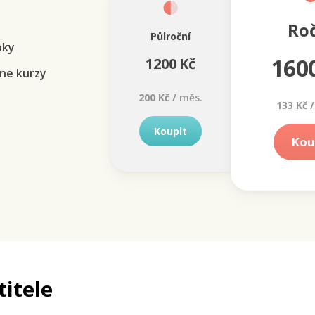
Ro
Půlroční
oky
160
1200 Kč
ne kurzy
200 Kč /
měs.
133 Kč /
Koupit
Kou
titele