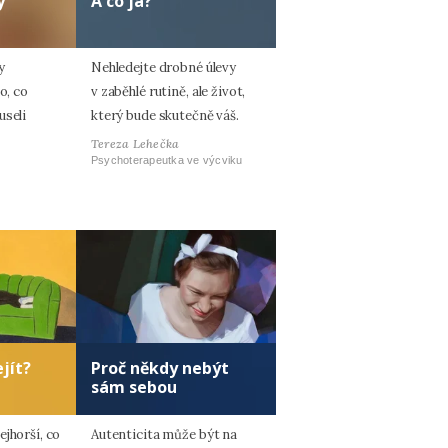
y
A co já?
y
Nehledejte drobné úlevy
o, co
v zaběhlé rutině, ale život,
useli
který bude skutečně váš.
Tereza Lehečka
Psychoterapeutka ve výcviku
jít?
Proč někdy nebýt
sám sebou
jhorší, co
Autenticita může být na