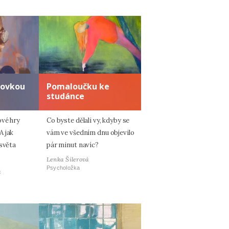
zovkou
Pomaloučku ke
studánce
ové hry
Co byste dělali vy, kdyby se
A jak
vám ve všedním dnu objevilo
 světa
pár minut navíc?
Lenka Šilerová
Psycholožka
á