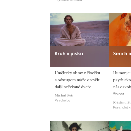
Kruh v písku
Smích 
Umělecký obraz v člověku
Humor je n
s odstupem může otevřít
psychicko
další nečekané dveře.
nás osvob
života.
Michal Petr
Psycholog
Kristina S
Psycholožk