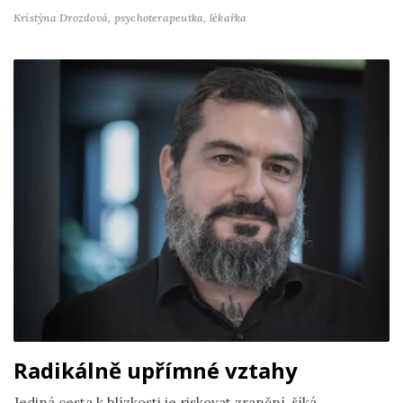
Kristýna Drozdová,
psychoterapeutka, lékařka
Radikálně upřímné vztahy
Jediná cesta k blízkosti je riskovat zranění, říká