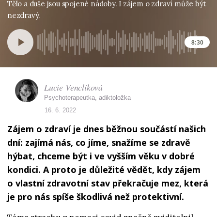
Tělo a duše jsou spojené nádoby. I zájem o zdraví může být
nezdravý.
8:30
Lucie Venclíková
Psychoterapeutka, adiktoložka
16. 6. 2022
Zájem o zdraví je dnes běžnou součástí našich
dní: zajímá nás, co jíme, snažíme se zdravě
hýbat, chceme být i ve vyšším věku v dobré
kondici. A proto je důležité vědět, kdy zájem
o vlastní zdravotní stav překračuje mez, která
je pro nás spíše škodlivá než protektivní.