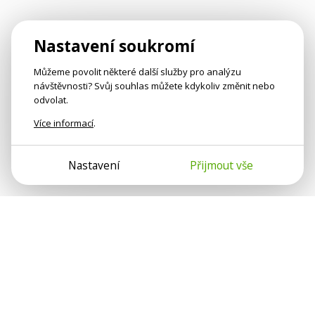
Nastavení soukromí
Můžeme povolit některé další služby pro analýzu
návštěvnosti? Svůj souhlas můžete kdykoliv změnit nebo
odvolat.
Více informací
.
Nastavení
Přijmout vše
Psychologové a psychoterapeuti na webu Psychologie.cz
sdílí své zkušenosti s lidmi, kterým se nemohou věnovat
osobně. Připojte se k nám, podporujeme se navzájem.