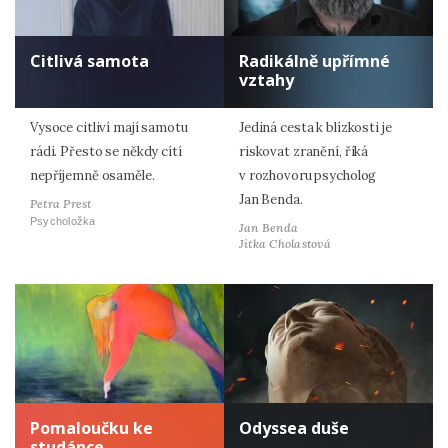
Citlivá samota
Radikálně upřímné
vztahy
Vysoce citliví mají samotu
Jediná cesta k blízkosti je
rádi. Přesto se někdy cítí
riskovat zranění, říká
nepříjemně osaměle.
v rozhovoru psycholog
Jan Benda.
Petra Prest
Psycholožka
Jan Benda
Jitka Cholastová
Pomaloučku ke
Odyssea duše
studánce