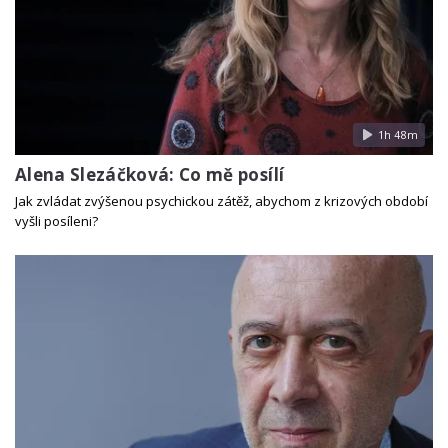
1h 48m
Alena Slezáčková: Co mě posílí
Jak zvládat zvýšenou psychickou zátěž, abychom z krizových období
vyšli posíleni?