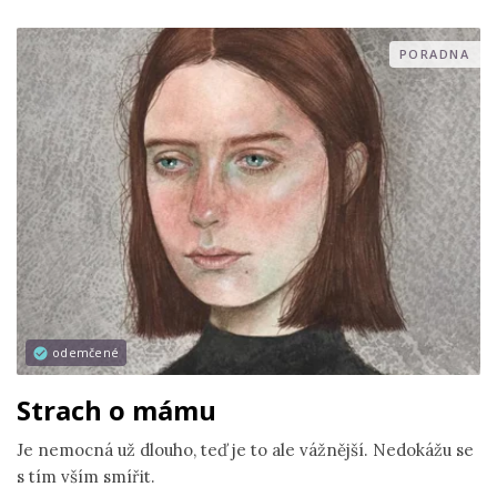
PORADNA
odemčené
Strach o mámu
Je nemocná už dlouho, teď je to ale vážnější. Nedokážu se
s tím vším smířit.