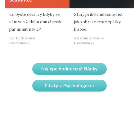
Co byste dělali vy, kdyby se
Starý příběh můžeme číst
vám ve všedním dnu objevilo
jako obrazy cesty zpátky
pár minut navíc?
k sobě.
Lenka Šilerová
Kristina Sarisová
Psycholožka
Psycholožka
Nejlépe hodnocené články
Citáty z Psychologie.cz