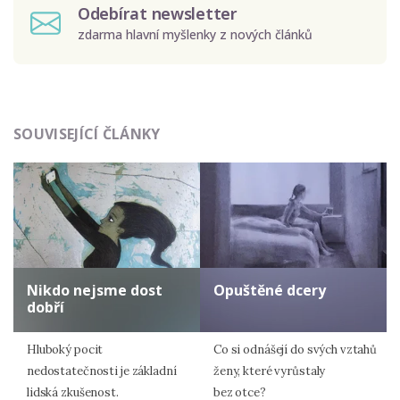
Odebírat newsletter
zdarma hlavní myšlenky z nových článků
Odeslat
SOUVISEJÍCÍ ČLÁNKY
Zadáním e-mailu souhlasíte se zpracováním osobních
údajů.
Nikdo nejsme dost
Opuštěné dcery
dobří
Hluboký pocit
Co si odnášejí do svých vztahů
nedostatečnosti je základní
ženy, které vyrůstaly
lidská zkušenost.
bez otce?