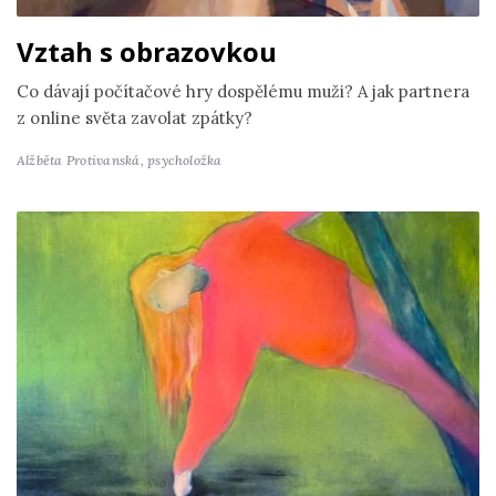
Vztah s obrazovkou
Co dávají počítačové hry dospělému muži? A jak partnera
z online světa zavolat zpátky?
Alžběta Protivanská,
psycholožka