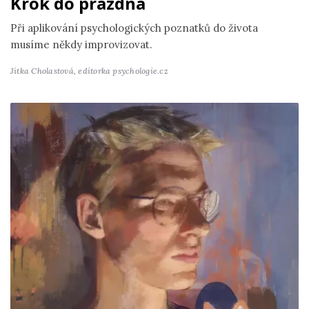
Krok do prázdna
Při aplikování psychologických poznatků do života
musíme někdy improvizovat.
Jitka Cholastová,
editorka psychologie.cz