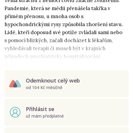
Téma strachu z nemoci covid značně zviditelnil.
Pandemie, která se médii přenášela takřka v
přímém přenosu, u mnoha osob s
hypochondrickými rysy způsobila zhoršení stavu.
Lidé, kteří doposud své potíže zvládali sami nebo
s pomocí blízkých, začali docházet k lékařům,
vyhledávali terapii či museli být v krajních
případech psychiatricky hospitalizováni.
Odemknout celý web
od 104 Kč měsíčně
Přihlásit se
už mám předplatné