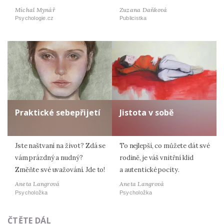
Michal Mynář
Zuzana Daňková
Psychologie.cz
Publicistka
Praktické sebepřijetí
Jistota v sobě
Jste naštvaní na život? Zdá se
To nejlepší, co můžete dát své
vám prázdný a nudný?
rodině, je váš vnitřní klid
Změňte své uvažování. Jde to!
a autentické pocity.
Aneta Langrová
Aneta Langrová
Psycholožka
Psycholožka
ČTĚTE DÁL