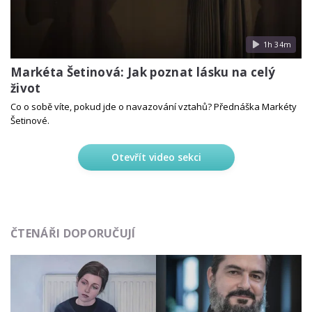
1h 34m
Markéta Šetinová: Jak poznat lásku na celý
život
Co o sobě víte, pokud jde o navazování vztahů? Přednáška Markéty
Šetinové.
Otevřít video sekci
ČTENÁŘI DOPORUČUJÍ