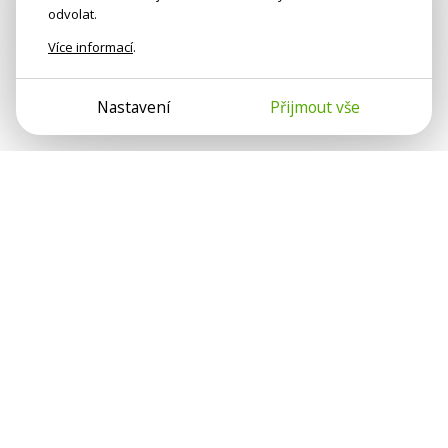
odvolat.
Více informací
.
Nastavení
Přijmout vše
Psychologové a psychoterapeuti na webu Psychologie.cz
sdílí své zkušenosti s lidmi, kterým se nemohou věnovat
osobně. Připojte se k nám, podporujeme se navzájem.
Díky.
Předplatné
Darujte předplatné