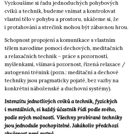
Vyzkoušíme si řadu jednoduchých pohybových
cviků a technik, budeme vnímat a kontrolovat
vlastní tělo v pohybu a prostoru, ukážeme si, že
i protahování a strečink mohou být zábavnou hrou.
Schopnost propojení a komunikace s vlastním
tělem navodíme pomocí dechových, meditačních
a relaxačních technik – práce s pozorností,
myšlenkami, všímavá pozornost, řízená relaxace /
autogenní trénink (pozn.: meditační a dechové
techniky jsou pragmaticky pojaté, bez vazby na
konkrétní náboženské a duchovní systémy).
Intenzitu jednotlivých cviků a technik, fyzických
i mentálních, si každý účastník řídí podle svého,
podle svých možností. Všechny probírané techniky
jsou jednoduše pochopitelné. Jakákoliv předchozí
zkušenost není nutná.