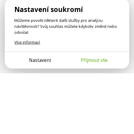
Nastavení soukromí
Můžeme povolit některé další služby pro analýzu
návštěvnosti? Svůj souhlas můžete kdykoliv změnit nebo
odvolat.
Více informací
.
Nastavení
Přijmout vše
Psychologové a psychoterapeuti na webu Psychologie.cz
sdílí své zkušenosti s lidmi, kterým se nemohou věnovat
osobně. Připojte se k nám, podporujeme se navzájem.
Díky.