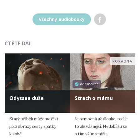
Všechny audiobooky
ČTĚTE DÁL
PORADNA
odemčené
Odyssea duše
Strach o mámu
Starý příběh můžeme číst
Je nemocná už dlouho, teď je
jako obrazy cesty zpátky
to ale vážnější. Nedokážu se
k sobě.
s tím vším smířit.