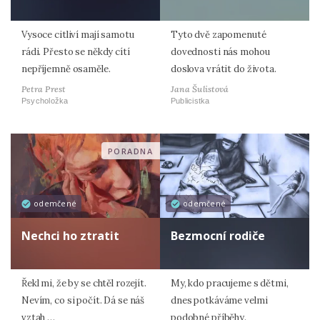
Vysoce citliví mají samotu
Tyto dvě zapomenuté
rádi. Přesto se někdy cítí
dovednosti nás mohou
nepříjemně osaměle.
doslova vrátit do života.
Petra Prest
Jana Šulistová
Psycholožka
Publicistka
PORADNA
odemčené
odemčené
Nechci ho ztratit
Bezmocní rodiče
Řekl mi, že by se chtěl rozejít.
My, kdo pracujeme s dětmi,
Nevím, co si počít. Dá se náš
dnes potkáváme velmi
vztah …
podobné příběhy.