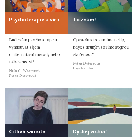
Psychoterapie a víra
To znám!
Bude vám psychoterapeut
Opravdu si rozumíme nejlíp,
vymlouvat zájem
když s druhým sdílíme stejnou
o alternativní metody nebo
zkušenost?
náboženství?
Petra Detersová
Psycholožka
Nela G. Wurmová
Petra Detersová
Citlivá samota
Dýchej a choď