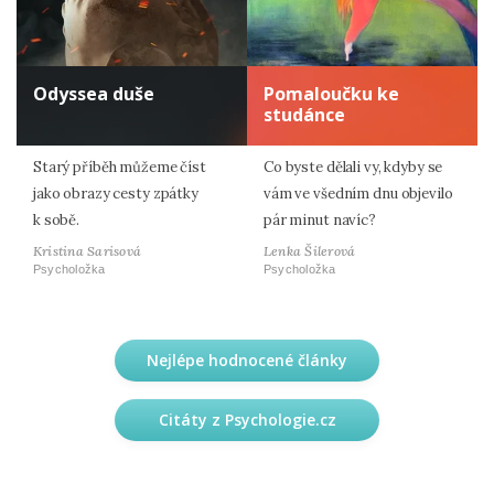
Odyssea duše
Pomaloučku ke
studánce
Starý příběh můžeme číst
Co byste dělali vy, kdyby se
jako obrazy cesty zpátky
vám ve všedním dnu objevilo
k sobě.
pár minut navíc?
Kristina Sarisová
Lenka Šilerová
Psycholožka
Psycholožka
Nejlépe hodnocené články
Citáty z Psychologie.cz