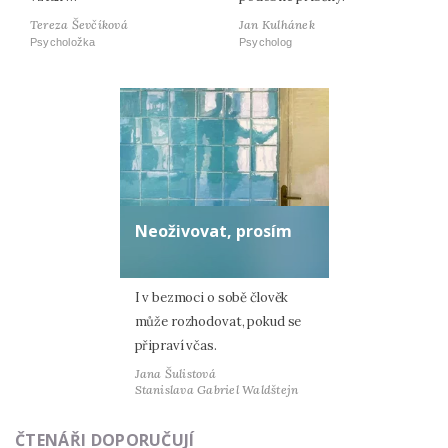
Tereza Ševčíková
Jan Kulhánek
Psycholožka
Psycholog
Neoživovat, prosím
I v bezmoci o sobě člověk
může rozhodovat, pokud se
připraví včas.
Jana Šulistová
Stanislava Gabriel Waldštejn
ČTENÁŘI DOPORUČUJÍ