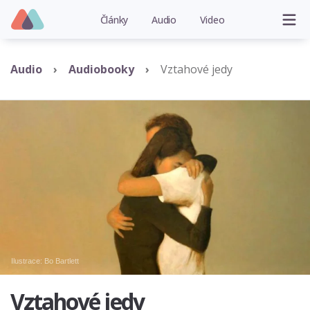
Články
Audio
Video
Audio
Audiobooky
Vztahové jedy
Ilustrace:
Bo Bartlett
Vztahové jedy