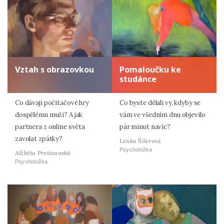
Vztah s obrazovkou
Pomaloučku ke
studánce
Co dávají počítačové hry
Co byste dělali vy, kdyby se
dospělému muži? A jak
vám ve všedním dnu objevilo
partnera z online světa
pár minut navíc?
zavolat zpátky?
Lenka Šilerová
Psycholožka
Alžběta Protivanská
Psycholožka