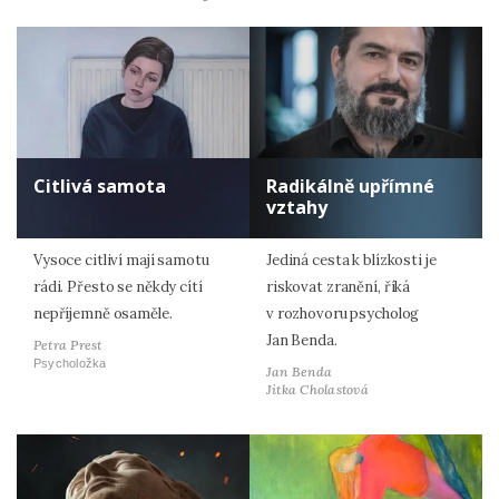
Citlivá samota
Radikálně upřímné
vztahy
Vysoce citliví mají samotu
Jediná cesta k blízkosti je
rádi. Přesto se někdy cítí
riskovat zranění, říká
nepříjemně osaměle.
v rozhovoru psycholog
Jan Benda.
Petra Prest
Psycholožka
Jan Benda
Jitka Cholastová