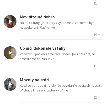
11 min
Neviditelné dobro
Na to, co funguje, si brzy zvykneme. A začneme být
nespokojení. Platí to i ve …
14 min
Co ničí dokonalé vztahy
Ve vztahu potřebujeme řád i chaos. Jak rozeznat, že
směřujeme do záhuby?
11 min
Mozoly na srdci
Když se pár odcizí natolik, že povídání o pocitech nestačí,
přicházejí na řadu techniky přímé …
12 min