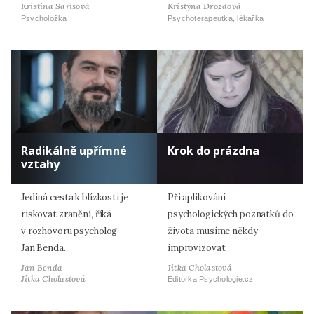
Kristina Sarisová
Kristýna Drozdová
Psycholožka
Psychoterapeutka, lékařka
Radikálně upřímné
Krok do prázdna
vztahy
Jediná cesta k blízkosti je
Při aplikování
riskovat zranění, říká
psychologických poznatků do
v rozhovoru psycholog
života musíme někdy
Jan Benda.
improvizovat.
Jan Benda
Jitka Cholastová
Jitka Cholastová
Editorka Psychologie.cz