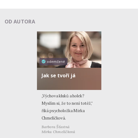
OD AUTORA
odemčené
Jak se tvoří já
„Výchova kluků a holek?
Myslím si, že to není totéž,“
říká psycholožka Mirka
Chmelíčková.
Barbora Šťastná
Mirka Chmelíčková