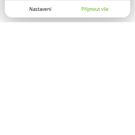
Nastavení
Přijmout vše
Psychologové a psychoterapeuti na webu Psychologie.cz
sdílí své zkušenosti s lidmi, kterým se nemohou věnovat
osobně. Připojte se k nám, podporujeme se navzájem.
Díky.
Předplatné
Darujte předplatné
Přihlásit