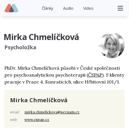
Články
Audio
Video
Mirka Chmelíčková
Psycholožka
PhDr. Mirka Chmelíčková působí v České společnosti
pro psychoanalytickou psychoterapii (
ČSPAP
). S klienty
pracuje v Praze 4, Kunraticích, ulice Hřbitovní 101/1.
Mirka Chmelíčková
mirka.chmelickova@seznam.cz
email:
www.cspap.cz
web: