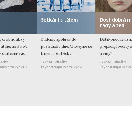
Setkání s tělem
Dost dobrá 
tady a teď
e drobné úlevy
Budeme spolu až do
Děti konečně usnu
utině, ale život,
posledního dne. Chovejme se
přepadají pocity n
e skutečně váš.
k němu přátelsky.
a viny?
hečka
Tereza Lehečka
Tereza Lehečka
peutka ve výcviku
Psychoterapeutka ve výcviku
Psychoterapeutka ve