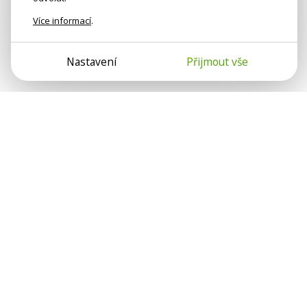
Více informací
.
Nastavení
Přijmout vše
Psychologové a psychoterapeuti
na webu Psychologie.cz sdílí své
zkušenosti s lidmi, kterým se
nemohou věnovat osobně. Připojte se
k nám, podporujeme se navzájem.
Díky.