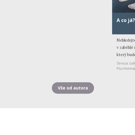
A co já?
Nehledejt
v zaběhlé r
který bud
Tereza Le
Psychotera
Vše od autora