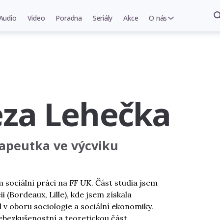
Audio
Video
Poradna
Seriály
Akce
O nás
eza Lehečka
apeutka ve výcviku
 sociální práci na
FF UK
. Část studia jsem
ii (Bordeaux, Lille), kde jsem získala
l v oboru sociologie a sociální ekonomiky.
bezkušenostní a teoretickou část