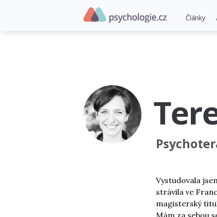
Články
Ter
Psychoter
Vystudovala jsem
strávila ve Franc
magisterský titu
Mám za sebou se