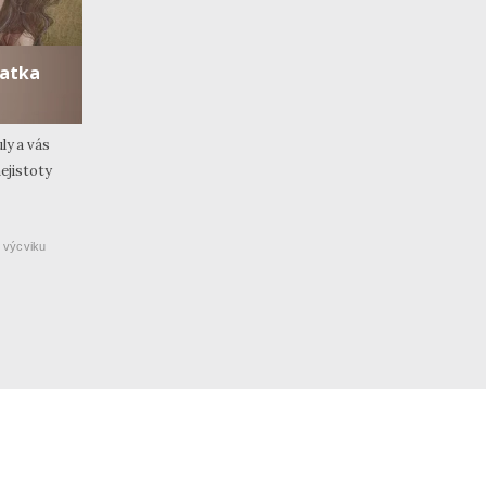
matka
ly a vás
ejistoty
 výcviku