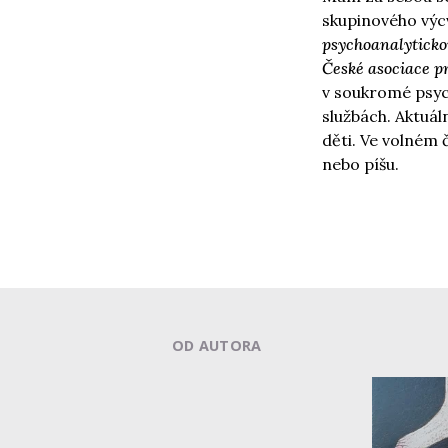
skupinového výc
psychoanalyticko
České asociace p
v soukromé psyc
službách.
Aktuál
děti. Ve volném
nebo píšu.
OD AUTORA