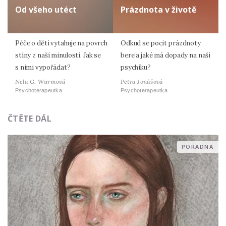
Od všeho utéct
Prázdnota v životě
Péče o děti vytahuje na povrch
Odkud se pocit prázdnoty
stíny z naší minulosti. Jak se
bere a jaké má dopady na naši
s nimi vypořádat?
psychiku?
Nela G. Wurmová
Petra Jonášová
Psychoterapeutka
Psychoterapeutka
ČTĚTE DÁL
PORADNA