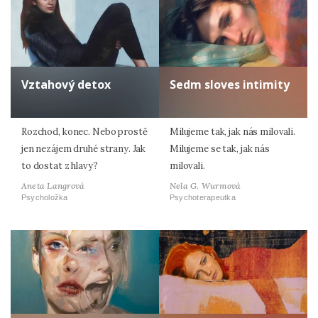
Vztahový detox
Sedm sloves intimity
Rozchod, konec. Nebo prostě
Milujeme tak, jak nás milovali.
jen nezájem druhé strany. Jak
Milujeme se tak, jak nás
to dostat z hlavy?
milovali.
Aneta Langrová
Nela G. Wurmová
Psycholožka
Psychoterapeutka