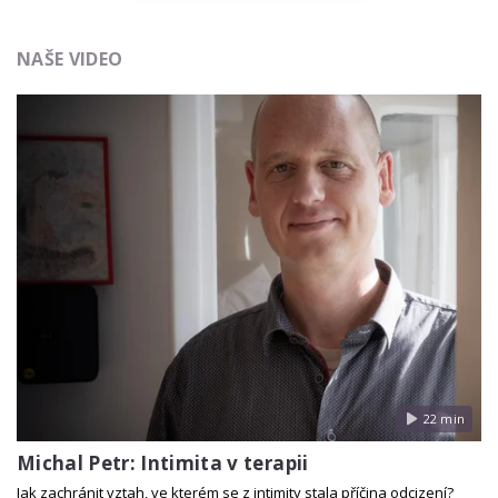
NAŠE VIDEO
22 min
Michal Petr: Intimita v terapii
Jak zachránit vztah, ve kterém se z intimity stala příčina odcizení?