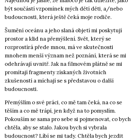
Najednou je jasné, že máloco je tak důležité, jako
být součástí vzpomínek mých dětí děti, a/nebo
budoucnosti, která ještě čeká moje rodiče.
Šumění oceánu a jeho slaná objetí mi poskytují
prostor a klid na přemýšlení. Svět, který se
rozprostírá přede mnou, má ve skutečnosti
mnohem menší význam než poznání, která se mi
odehrávají uvnitř. Jak na filmovém plátně se mi
promítají fragmenty získaných životních
zkušeností a míchají se s představou o další
budoucnosti.
Přemýšlím o své práci, co mě tam čeká, na co se
těším a co mě trápí, jen když na to pomyslím.
Pokouším se sama pro sebe si pojmenovat, co bych
chtěla, aby se stalo. Jakou bych si vybrala
budoucnost? Líbí se mi tady. Chtěla bych jezdit