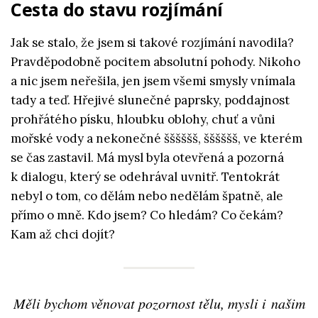
Cesta do stavu rozjímání
Jak se stalo, že jsem si takové rozjímání navodila?
Pravděpodobně pocitem absolutní pohody. Nikoho
a nic jsem neřešila, jen jsem všemi smysly vnímala
tady a teď. Hřejivé slunečné paprsky, poddajnost
prohřátého písku, hloubku oblohy, chuť a vůni
mořské vody a nekonečné šššššš, šššššš, ve kterém
se čas zastavil. Má mysl byla otevřená a pozorná
k dialogu, který se odehrával uvnitř. Tentokrát
nebyl o tom, co dělám nebo nedělám špatně, ale
přímo o mně. Kdo jsem? Co hledám? Co čekám?
Kam až chci dojít?
Měli bychom věnovat pozornost tělu, mysli i našim