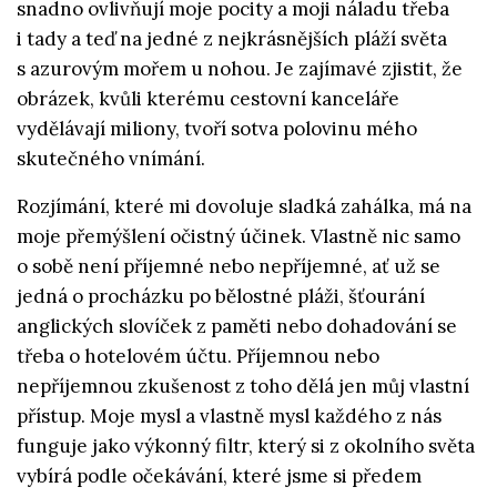
snadno ovlivňují moje pocity a moji náladu třeba
i tady a teď na jedné z nejkrásnějších pláží světa
s azurovým mořem u nohou. Je zajímavé zjistit, že
obrázek, kvůli kterému cestovní kanceláře
vydělávají miliony, tvoří sotva polovinu mého
skutečného vnímání.
Rozjímání, které mi dovoluje sladká zahálka, má na
moje přemýšlení očistný účinek. Vlastně nic samo
o sobě není příjemné nebo nepříjemné, ať už se
jedná o procházku po bělostné pláži, šťourání
anglických slovíček z paměti nebo dohadování se
třeba o hotelovém účtu. Příjemnou nebo
nepříjemnou zkušenost z toho dělá jen můj vlastní
přístup. Moje mysl a vlastně mysl každého z nás
funguje jako výkonný filtr, který si z okolního světa
vybírá podle očekávání, které jsme si předem