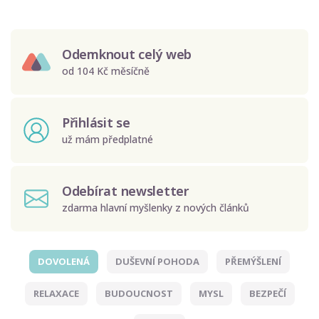
Odemknout celý web
od 104 Kč měsíčně
Přihlásit se
už mám předplatné
Odebírat newsletter
zdarma hlavní myšlenky z nových článků
DOVOLENÁ
DUŠEVNÍ POHODA
PŘEMÝŠLENÍ
Odeslat
RELAXACE
BUDOUCNOST
MYSL
BEZPEČÍ
Zadáním e-mailu souhlasíte se zpracováním osobních
údajů.