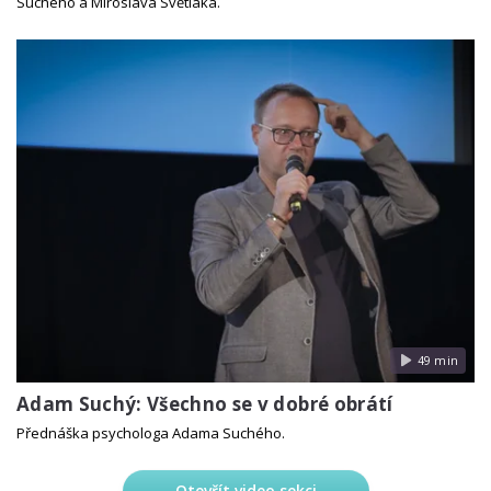
Suchého a Miroslava Světláka.
49 min
Adam Suchý: Všechno se v dobré obrátí
Přednáška psychologa Adama Suchého.
Otevřít video sekci