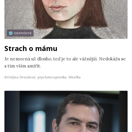
odemčené
Strach o mámu
Je nemocná už dlouho, teď je to ale vážnější. Nedokážu se
s tím vším smířit.
Kristýna Drozdová,
psychoterapeutka, lékařka