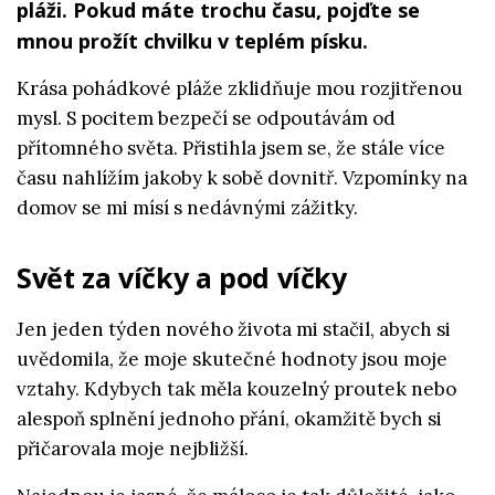
pláži. Pokud máte trochu času, pojďte se
mnou prožít chvilku v teplém písku.
Krása pohádkové pláže zklidňuje mou rozjitřenou
mysl. S pocitem bezpečí se odpoutávám od
přítomného světa. Přistihla jsem se, že stále více
času nahlížím jakoby k sobě dovnitř. Vzpomínky na
domov se mi mísí s nedávnými zážitky.
Svět za víčky a pod víčky
Jen jeden týden nového života mi stačil, abych si
uvědomila, že moje skutečné hodnoty jsou moje
vztahy. Kdybych tak měla kouzelný proutek nebo
alespoň splnění jednoho přání, okamžitě bych si
přičarovala moje nejbližší.