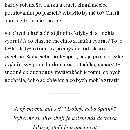
každý rok na Sri Lanku a trávit zimní měsíce
potulováním po plážích? A bavilo by mě to? Chvíli
ano, ale tři měsíce asi ne.
A co bych chtěla dělat jiného, kdybych si mohla
vybrat? A co vlastně všechno si můžu vybrat? To je
těžké. Když o tom tak přemýšlím, tak skoro
všechno. Sama sebe překvapuji, jak je pro mě těžké
vyjádřit své přání budoucnosti.
Buddho, pomoz!
Je
snadné sklouznout v myšlenkách k tomu, co bych
nechtěla, čeho se obávám a co bych mohla ztratit.
Jaký chceme mít svět? Dobrý, nebo špatný?
Vyberme si. Pro obojí je kolem nás dostatek
důkazů, stačí je pojmenovat.