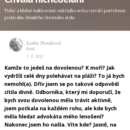
Tiché a klidné kultivování vnitřního světa vytváří potřebnou
protiváhu zběsilého životního stylu.
Lenka Nováková
Kouč
7. 8. 2012
Kamže to jedeš na dovolenou? K moři? Jak
vydržíš celé dny polehávat na pláži? To já bych
nemohl(a). Dřív jsem se po takové odpovědi
cítila divně. Odborníka, který mi doporučí, že
bych svou dovolenou měla trávit aktivně,
jsem potkala na každém rohu, ale kde bych
měla hledat advokáta mého lenošení?
Nakonec jsem ho našla. Víte kde? Jasně, na