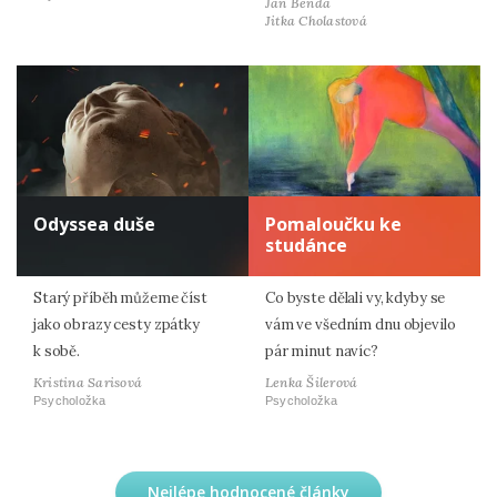
Jan Benda
Jitka Cholastová
Odyssea duše
Pomaloučku ke
studánce
Starý příběh můžeme číst
Co byste dělali vy, kdyby se
jako obrazy cesty zpátky
vám ve všedním dnu objevilo
k sobě.
pár minut navíc?
Kristina Sarisová
Lenka Šilerová
Psycholožka
Psycholožka
Nejlépe hodnocené články