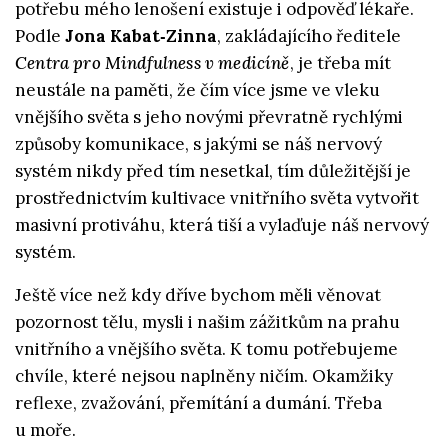
potřebu mého lenošení existuje i odpověď lékaře.
Podle
Jona Kabat‑Zinna
, zakládajícího ředitele
Centra pro Mindfulness v medicíně
, je třeba mít
neustále na paměti, že čím více jsme ve vleku
vnějšího světa s jeho novými převratně rychlými
způsoby komunikace, s jakými se náš nervový
systém nikdy před tím nesetkal, tím důležitější je
prostřednictvím kultivace vnitřního světa vytvořit
masivní protiváhu, která tiší a vylaďuje náš nervový
systém.
Ještě více než kdy dříve bychom měli věnovat
pozornost tělu, mysli i našim zážitkům na prahu
vnitřního a vnějšího světa. K tomu potřebujeme
chvíle, které nejsou naplněny ničím. Okamžiky
reflexe, zvažování, přemítání a dumání. Třeba
u moře.