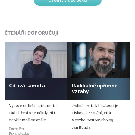
ČTENÁŘI DOPORUČUJÍ
Citlivá samota
Radikálně upřímné
vztahy
Vysoce citliví mají samotu
Jediná cesta k blízkosti je
rádi. Přesto se někdy cítí
riskovat zranění, říká
nepříjemně osaměle.
v rozhovoru psycholog
Jan Benda.
Petra Prest
Psycholožka