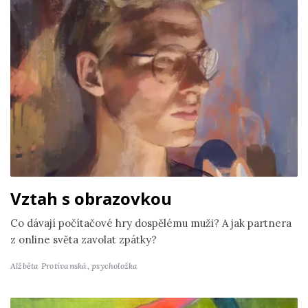
Vztah s obrazovkou
Co dávají počítačové hry dospělému muži? A jak partnera
z online světa zavolat zpátky?
Alžběta Protivanská,
psycholožka