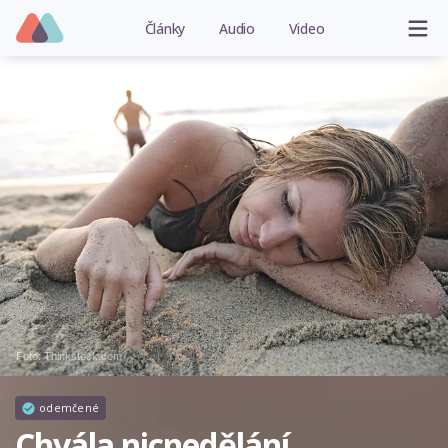
Články
Audio
Video
Foto: Thinkstock.com
odemčené
Chvála nicnedělání