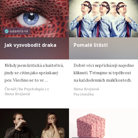
odemčené
Jak vysvobodit draka
Pomalé štěstí
Někdy jsem kritická a hašteřivá,
Dobré věci nepřicházejí na jedno
jindy se cítím jako spráskaný
kliknutí. Trénujme si trpělivost
pes. Všechno se to ve …
na každodenních maličkostech.
Čtenář/ka Psychologie.cz
Hana Krejsová
Hana Krejsová
Psycholožka