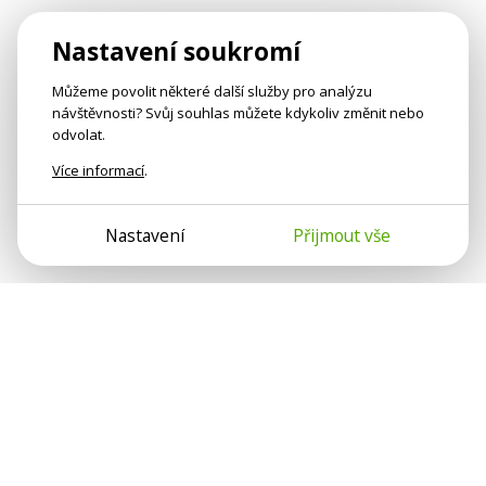
Nastavení soukromí
Můžeme povolit některé další služby pro analýzu
návštěvnosti? Svůj souhlas můžete kdykoliv změnit nebo
odvolat.
Více informací
.
Nastavení
Přijmout vše
Psychologové a psychoterapeuti na webu Psychologie.cz
sdílí své zkušenosti s lidmi, kterým se nemohou věnovat
osobně. Připojte se k nám, podporujeme se navzájem.