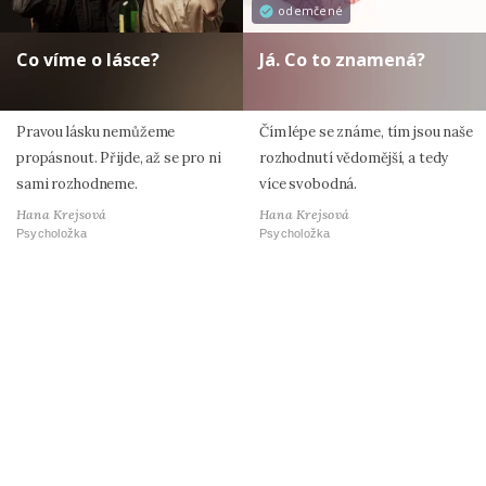
odemčené
Co víme o lásce?
Já. Co to znamená?
Pravou lásku nemůžeme
Čím lépe se známe, tím jsou naše
propásnout. Přijde, až se pro ni
rozhodnutí vědomější, a tedy
sami rozhodneme.
více svobodná.
Hana Krejsová
Hana Krejsová
Psycholožka
Psycholožka