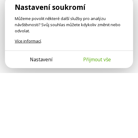
Nastavení soukromí
Můžeme povolit některé další služby pro analýzu
návštěvnosti? Svůj souhlas můžete kdykoliv změnit nebo
odvolat.
Více informací
.
Nastavení
Přijmout vše
Psychologové a psychoterapeuti na webu Psychologie.cz
sdílí své zkušenosti s lidmi, kterým se nemohou věnovat
osobně. Připojte se k nám, podporujeme se navzájem.
Díky.