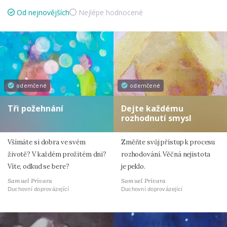
Od nejnovějších
Nejlépe hodnocené
odemčené
odemčené
Tři požehnání
Dejte každému
rozhodnutí smysl
Všímáte si dobra ve svém
Změňte svůj přístup k procesu
životě? V každém prožitém dni?
rozhodování. Věčná nejistota
Víte, odkud se bere?
je peklo.
Samuel Prívara
Samuel Prívara
Duchovní doprovázející
Duchovní doprovázející