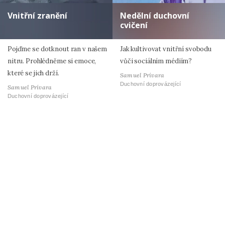
Vnitřní zranění
Nedělní duchovní
cvičení
Pojďme se dotknout ran v našem
Jak kultivovat vnitřní svobodu
nitru. Prohlédněme si emoce,
vůči sociálním médiím?
které se jich drží.
Samuel Prívara
Duchovní doprovázející
Samuel Prívara
Duchovní doprovázející