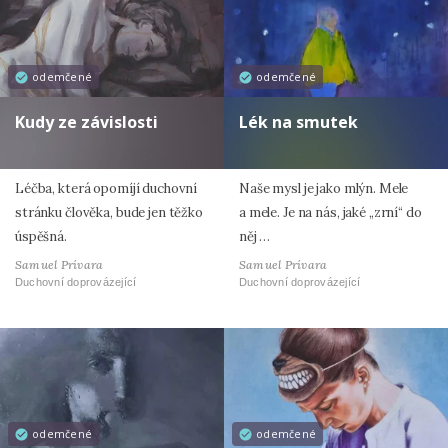
odemčené
odemčené
Kudy ze závislosti
Lék na smutek
Léčba, která opomíjí duchovní
Naše mysl je jako mlýn. Mele
stránku člověka, bude jen těžko
a mele. Je na nás, jaké „zrní“ do
úspěšná.
něj …
Samuel Prívara
Samuel Prívara
Duchovní doprovázející
Duchovní doprovázející
odemčené
odemčené