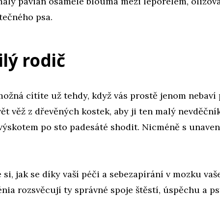
malý pavián osaměle bloumá mezi leporelem, olizo
tečného psa.
lý rodič
možná cítíte už tehdy, když vás prostě jenom nebaví 
ět věž z dřevěných kostek, aby ji ten malý nevděční
výskotem po sto padesáté shodit. Nicméně s unav
 si, jak se díky vaší péči a sebezapírání v mozku va
nia rozsvěcují ty správné spoje štěstí, úspěchu a p