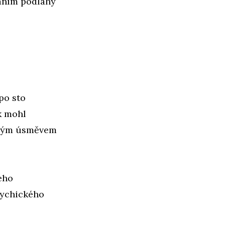
váním podlahy
po sto
k mohl
eným úsměvem
šeho
sychického