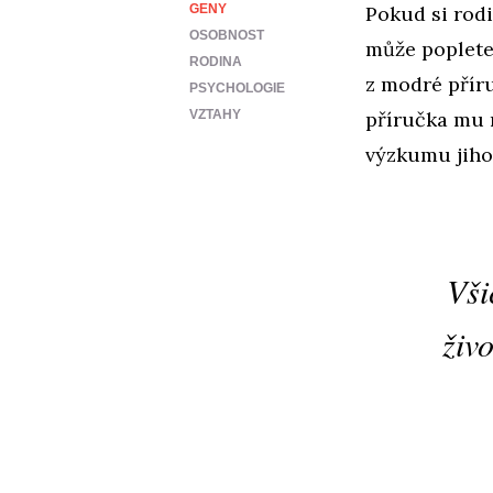
GENY
Pokud si rodi
OSOBNOST
může poplete
RODINA
z modré příru
PSYCHOLOGIE
VZTAHY
příručka mu n
výzkumu jiho
Vši
živo