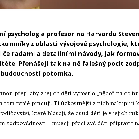
í psycholog a profesor na Harvardu Steven
zkumníky z oblasti vývojové psychologie, kt
iče radami a detailními návody, jak formo
těte. Přenášejí tak na ně falešný pocit zo
 budoucností potomka.
tinou přejí, aby z jejich dětí vyrostlo „něco“, na co 
na tom tvrdě pracují. Ti úzkostnější z nich nakupují 
odičovství, které hlásají, že osud dětí je v jejich ru
m zodpovědnosti – musejí přeci své děti připravit na