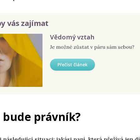
y vás zajímat
Vědomý vztah
Je možné zůstat v páru sám sebou?
Přečíst článek
 bude právník?
 následující situaci: jakási paní, která přežívá jen d