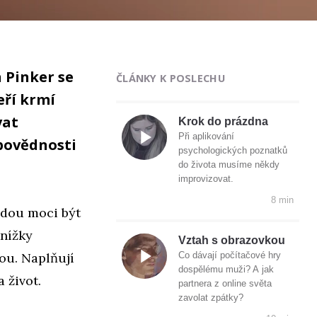
 Pinker se
ČLÁNKY K POSLECHU
eří krmí
vat
Krok do prázdna
Při aplikování
dpovědnosti
psychologických poznatků
do života musíme někdy
improvizovat.
8 min
budou moci být
knížky
Vztah s obrazovkou
kou. Naplňují
Co dávají počítačové hry
dospělému muži? A jak
 život.
partnera z online světa
zavolat zpátky?