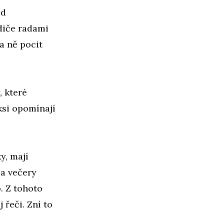
ad
diče radami
a ně pocit
, které
ksi opomínají
y, mají
la večery
. Z tohoto
 řeči. Zní to