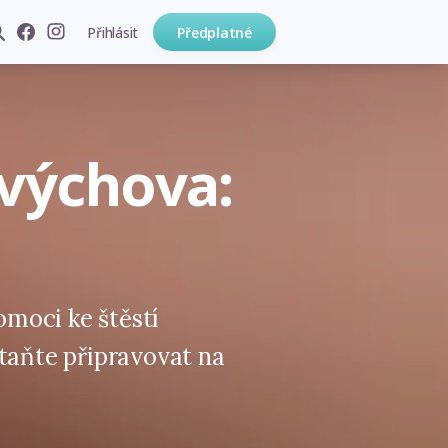
Přihlásit
Předplatné
 výchova:
moci ke štěstí
staňte připravovat na