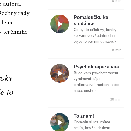
10 min
o autora,
všechny rady
Pomaloučku ke
elená
studánce
Co byste dělali vy, kdyby
y terénního
se vám ve všedním dnu
.
objevilo pár minut navíc?
8 min
Psychoterapie a víra
Bude vám psychoterapeut
roky
vymlouvat zájem
o alternativní metody nebo
Že to
náboženství?
30 min
To znám!
Opravdu si rozumíme
nejlíp, když s druhým