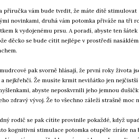
 příručka vám bude tvrdit, že máte dítě stimulovat
ými novinkami, druhá vám potomka přiváže na tři r
tkem k vydojenému prsu. A poradí, abyste ten šátek
ože děcko se bude cítit nejlépe v prostředí nasáklé
achem.
 mudrcové pak svorně hlásají, že první roky života js
í a nejkřehčí. Že musíte krmit neviňátko jen nejčistší
omyšlenkami, abyste neposkvrnili jeho jemnou dušič
jeho zdravý vývoj. Že to všechno záleží strašně moc n
ný rodič se pak cítíte provinile pokaždé, když upa
sto kognitivní stimulace potomka otupěle zíráte na