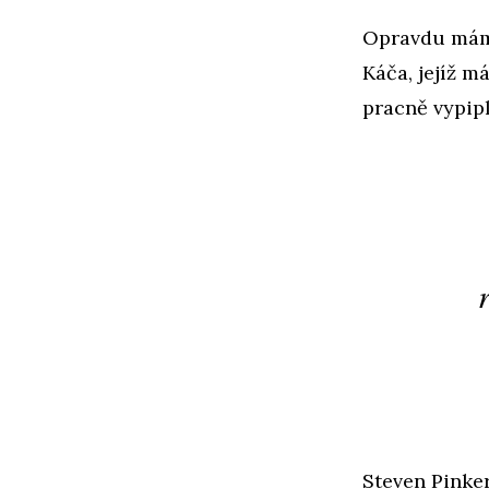
Opravdu mám
Káča, jejíž m
pracně vypip
Steven Pinker