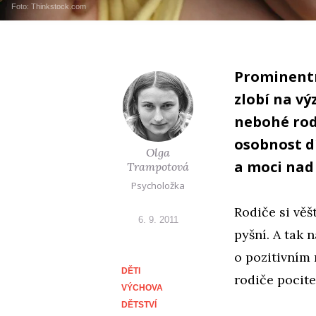
Foto: Thinkstock.com
Prominentn
zlobí na vý
nebohé rod
osobnost dí
Olga
a moci nad
Trampotová
Psycholožka
Rodiče si věš
6. 9. 2011
pyšní. A tak 
o pozitivním r
DĚTI
rodiče pocite
VÝCHOVA
DĚTSTVÍ