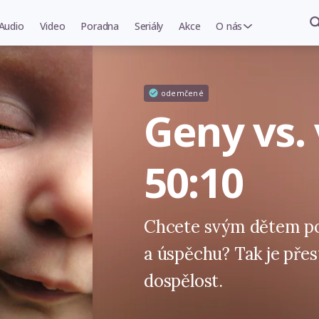
Audio
Video
Poradna
Seriály
Akce
O nás
odemčené
Geny vs.
50:10
Chcete svým dětem po
a úspěchu? Tak je pře
dospělost.