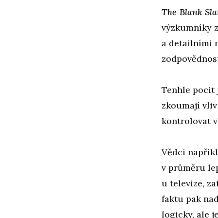
The Blank Sl
výzkumníky z
a detailními 
zodpovědnost
Tenhle pocit 
zkoumají vliv
kontrolovat v
Vědci napříkl
v průměru lep
u televize, z
faktu pak nad
logicky, ale j