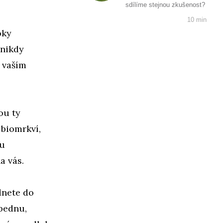
sdílíme stejnou zkušenost?
10 min
oky
 nikdy
m vaším
ou ty
 biomrkví,
ku
a vás.
dnete do
 bednu,