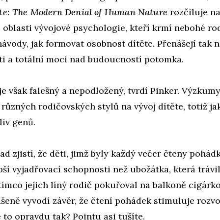
ate: The Modern Denial of Human Nature
rozčiluje n
 oblasti vývojové psychologie, kteří krmí nebohé ro
návody, jak formovat osobnost dítěte. Přenášejí tak n
i a totální moci nad budoucností potomka.
je však falešný a nepodložený, tvrdí Pinker. Výzkumy
 různých rodičovských stylů na vývoj dítěte, totiž ja
liv genů.
ad zjistí, že děti, jimž byly každý večer čteny pohádk
ší vyjadřovací schopnosti než ubožátka, která trávi
atímco jejich líný rodič pokuřoval na balkoně cigárko
šeně vyvodí závěr, že čtení pohádek stimuluje rozvoj
e to opravdu tak? Pointu asi tušíte.