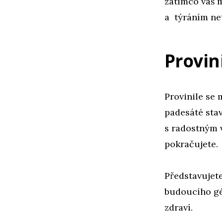
zatímco váš 
a týráním ne
Provini
Provinile se 
padesáté stav
s radostným 
pokračujete.
Představujete
budoucího gé
zdraví.