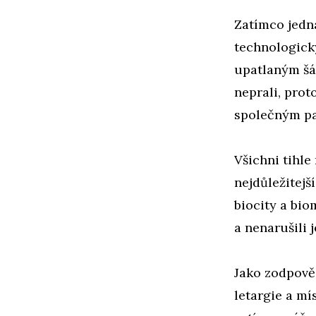
Zatímco jedna
technologick
upatlaným šá
neprali, prot
společným p
Všichni tihle
nejdůležitejš
biocity a bi
a nenarušili 
Jako zodpověd
letargie a mí