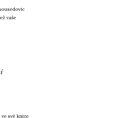
sousedovic
než vaše
i
 ve své knize