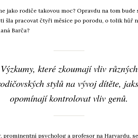
e jako rodiče takovou moc? Opravdu na tom bude 
áti šla pracovat čtyři měsíce po porodu, o tolik hůř 
laná Barča?
Výzkumy, které zkoumají vliv různých
rodičovských stylů na vývoj dítěte, jaks
opomínají kontrolovat vliv genů.
, prominentní psycholog a profesor na Harvardu, se