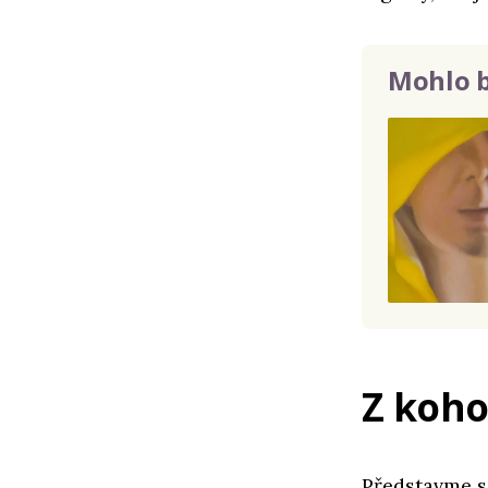
Mohlo b
Z koho
Představme si