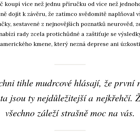
č koupí více než jednu příručku od více než jednoh
ně dojít k závěru, že zatímco svědomitě naplňoval 
čky, sestavené z nejnovějších poznatků neurověd, z
abízí rady zcela protichůdné a zaštiťuje se výsledk
amerického kmene, který nezná deprese ani úzkosti
chni tihle mudrcové hlásají, že první 
ta jsou ty nejdůležitejší a nejkřehčí. 
všechno záleží strašně moc na vás.