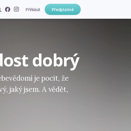
Přihlásit
Předplatné
ost dobrý
bevědomí je pocit, že
, jaký jsem. A vědět,