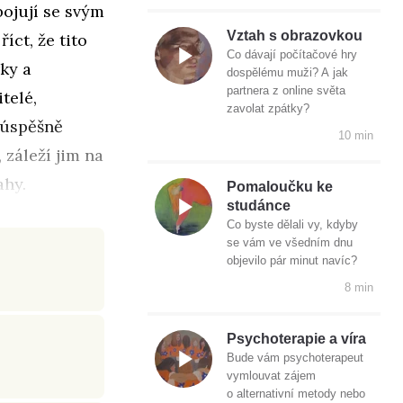
ojují se svým
Vztah s obrazovkou
íct, že tito
Co dávají počítačové hry
ky a
dospělému muži? A jak
partnera z online světa
telé,
zavolat zpátky?
e úspěšně
10 min
 záleží jim na
ahy.
Pomaloučku ke
studánce
Co byste dělali vy, kdyby
se vám ve všedním dnu
objevilo pár minut navíc?
8 min
Psychoterapie a víra
Bude vám psychoterapeut
vymlouvat zájem
o alternativní metody nebo