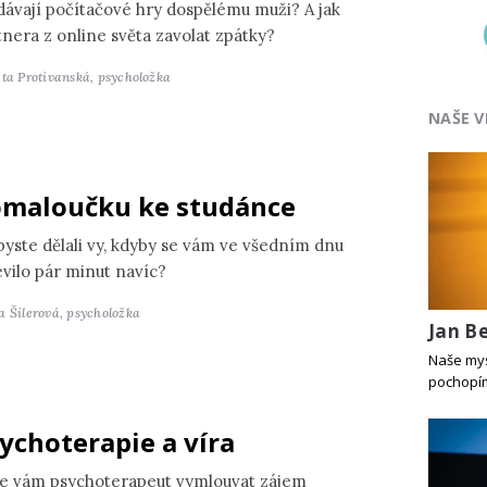
dávají počítačové hry dospělému muži? A jak
tnera z online světa zavolat zpátky?
ěta Protivanská,
psycholožka
NAŠE V
maloučku ke studánce
byste dělali vy, kdyby se vám ve všedním dnu
evilo pár minut navíc?
a Šilerová,
psycholožka
Jan B
Naše mys
pochopím
ychoterapie a víra
e vám psychoterapeut vymlouvat zájem