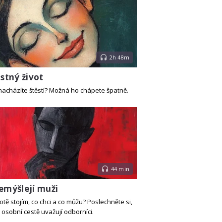
2h 48m
astný život
nacházíte štěstí? Možná ho chápete špatně.
44 min
řemýšlejí muži
otě stojím, co chci a co můžu? Poslechněte si,
 osobní cestě uvažují odborníci.