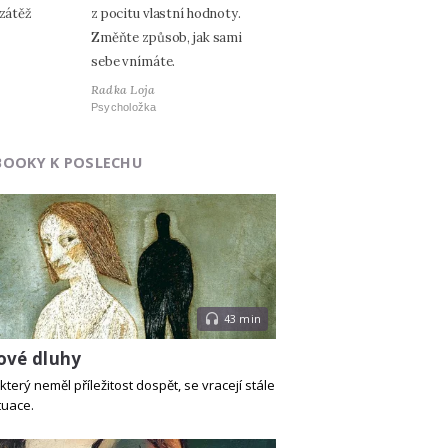
 zátěž
z pocitu vlastní hodnoty.
Změňte způsob, jak sami
sebe vnímáte.
Radka Loja
Psycholožka
BOOKY K POSLECHU
43 min
ové dluhy
který neměl příležitost dospět, se vracejí stále
tuace.