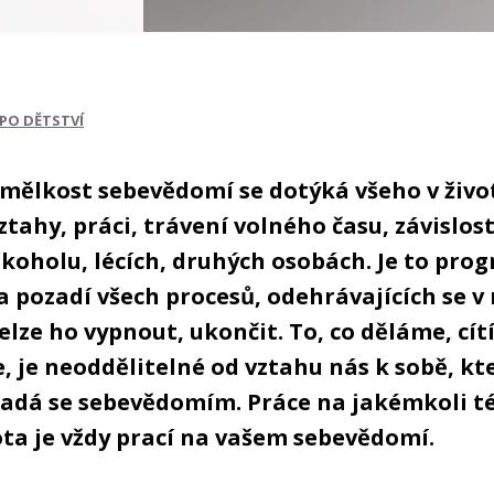
 PO DĚTSTVÍ
 mělkost sebevědomí se dotýká všeho v živo
ztahy, práci, trávení volného času, závislost
lkoholu, lécích, druhých osobách. Je to pro
 pozadí všech procesů, odehrávajících se v 
elze ho vypnout, ukončit. To, co děláme, cít
 je neoddělitelné od vztahu nás k sobě, kte
padá se sebevědomím. Práce na jakémkoli 
ota je vždy prací na vašem sebevědomí.