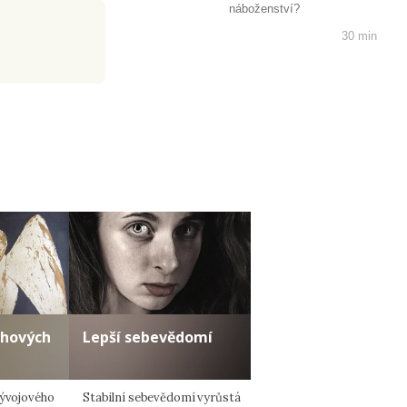
náboženství?
30 min
ahových
Lepší sebevědomí
vývojového
Stabilní sebevědomí vyrůstá