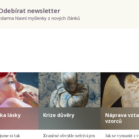
Odebírat newsletter
zdarma hlavní myšlenky z nových článků
Odeslat
Zadáním e-mailu souhlasíte se zpracováním osobních údajů.
ka lásky
Krize důvěry
Náprava vzt
vzorců
jsme si tak
Zraněné obvykle nebývá jen
Jak se vymanit z 