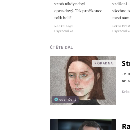
vztah nikdy nebyl
vzdálení…
opravdový. Tak proč konec
všechno t
tolik bolí?
mezi nám
Radka Loja
Petra Pres
Psycholožka
Psycholožk
ČTĚTE DÁL
St
PORADNA
Je 
se s
Kris
odemčené
Ra