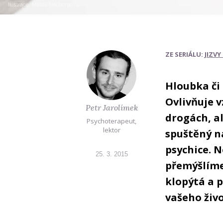
Ilustrace:
Milada Neubergová
ZE SERIÁLU:
JIZVY
Hloubka či
Ovlivňuje v
Petr Jarolímek
drogách, a
Psychoterapeut,
lektor
spuštěný na
psychice. N
25. 3. 2015
přemýšlíme,
klopýtá a 
vašeho živ