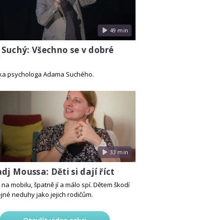
49 min
Suchý: Všechno se v dobré
í
ka psychologa Adama Suchého.
33 min
dj Moussa: Děti si dají říct
na mobilu, špatně jí a málo spí. Dětem škodí
ejné neduhy jako jejich rodičům.