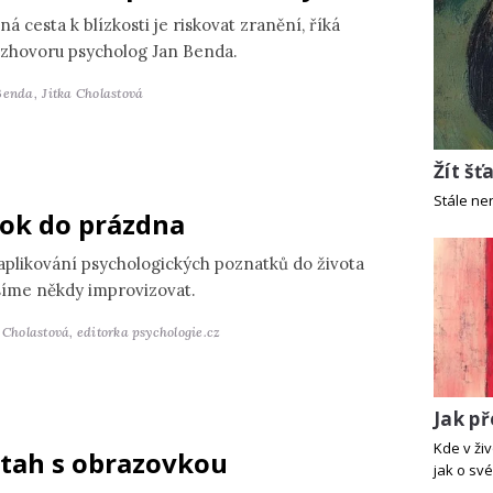
ná cesta k blízkosti je riskovat zranění, říká
ozhovoru psycholog Jan Benda.
Benda,
Jitka Cholastová
Žít šť
Stále ne
ok do prázdna
 aplikování psychologických poznatků do života
íme někdy improvizovat.
a Cholastová,
editorka psychologie.cz
Jak p
Kde v živ
tah s obrazovkou
jak o své