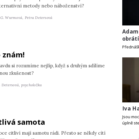
lternativní metody nebo náboženství?
 G. Wurmová,
Petra Detersová
Adam 
obrát
Přednáš
 znám!
avdu si rozumíme nejlíp, když s druhým sdílíme
jnou zkušenost?
a Detersová,
psycholožka
Iva Ha
Jsou moc 
tlivá samota
úplně st
ce citliví mají samotu rádi. Přesto se někdy cítí