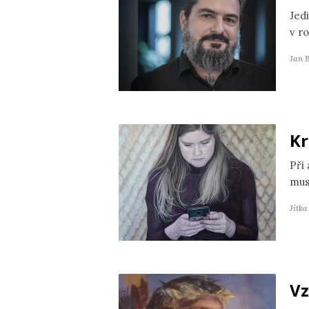
Jedi
v r
Jan 
Kr
Při
mus
Jitk
Vz