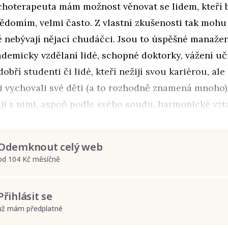
ychoterapeuta mám možnost věnovat se lidem, kteří b
domím, velmi často. Z vlastní zkušenosti tak mohu ř
ě nebývají nějací chudáčci. Jsou to úspěšné manažer
demicky vzdělaní lidé, schopné doktorky, vážení uči
dobří studenti či lidé, kteří nežijí svou kariérou, al
i vychovali své děti (a to rozhodně znamená mnoho),
jí s nimi, aspoň podle svého soudu, harmonické vzt
Odemknout celý web
od 104 Kč měsíčně
Přihlásit se
už mám předplatné