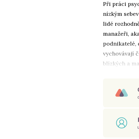
Při práci ps
nízkým sebevě
lidé rozhodn
manažeři, aka
podnikatelé, 
vychovávají č
blízkých a ma