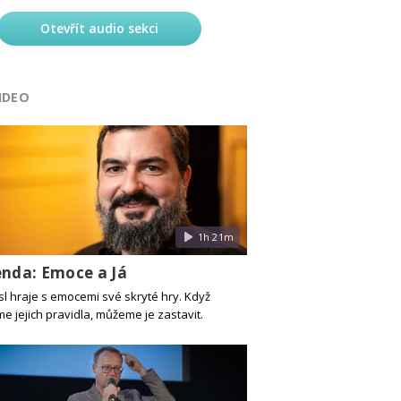
Otevřít audio sekci
IDEO
1h 21m
enda: Emoce a Já
l hraje s emocemi své skryté hry. Když
e jejich pravidla, můžeme je zastavit.