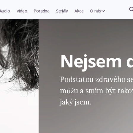
Audio
Video
Poradna
Seriály
Akce
O nás
Nejsem d
Podstatou zdravého se
můžu a smím být takový
jaký jsem.