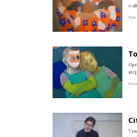
o a
Nela
To
Opr
ste
Petr
Ci
Vyso