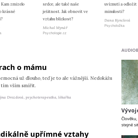
 Kam zmizelo
srdce, ale také naše
uvíznutí a odložit
o krásné
ješitnost. Jak obnovit ve
minulosti?
i?
vztahu blízkost?
Dana Kynclová
Psycholožka
t
Michal Mynář
a
Psychologie.cz
AUDIO
rach o mámu
nemocná už dlouho, teď je to ale vážnější. Nedokážu
 tím vším smířit.
týna Drozdová,
psychoterapeutka, lékařka
Vývoj
Člověku, 
stejné si
dikálně upřímné vztahy