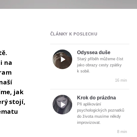
ČLÁNKY K POSLECHU
tě.
Odyssea duše
Starý příběh můžeme číst
i na
jako obrazy cesty zpátky
gram
k sobě.
naší
16 min
íme, jak
Krok do prázdna
rý stojí,
Při aplikování
tématu
psychologických poznatků
do života musíme někdy
improvizovat.
8 min