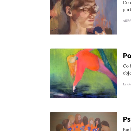
Co 
par
Alžb
Po
Co 
obj
Lenk
Ps
Bud