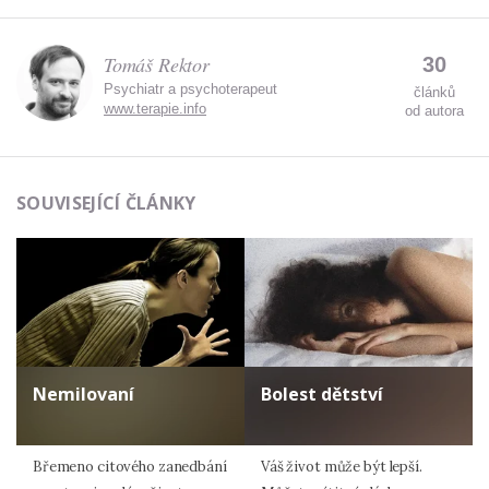
Tomáš Rektor
30
Psychiatr a psychoterapeut
článků
www.terapie.info
od autora
SOUVISEJÍCÍ ČLÁNKY
Nemilovaní
Bolest dětství
Břemeno citového zanedbání
Váš život může být lepší.