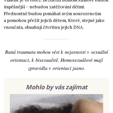
Vlastně je to totéž. Bezdětní homosexuálové budou
úspěšnější – nebudou zatěžování dětmi.
Přednostně budou pomáhat svým sourozencům
a pomohou přežít jejich dětem, Které, stejně jako
vnoučata, obsahují čtvrtinu jejich DNA.
Raná traumata mohou vést k nejasnosti v sexuální
orientaci, k bisexualitě. Homosexuálové mají
zpravidla v orientaci jasno.
Mohlo by vás zajímat