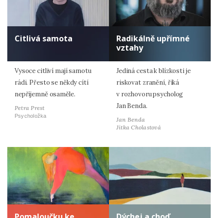
Citlivá samota
Radikálně upřímné
vztahy
Vysoce citliví mají samotu
Jediná cesta k blízkosti je
rádi. Přesto se někdy cítí
riskovat zranění, říká
nepříjemně osaměle.
v rozhovoru psycholog
Jan Benda.
Petra Prest
Psycholožka
Jan Benda
Jitka Cholastová
Pomaloučku ke
Dýchej a choď