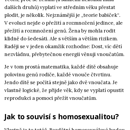
dalších druhů) vyplatí ve středním věku přestat
plodit, je několik. Nejznámější je „teorie babiček“
.
V evoluci nejde o přežití a rozmnožení jedince, ale
přežití a rozmnožení genů. Žena by mohla rodit
klidně do šedesáti. Ale s větším a větším rizikem.
Raději se v jeden okamžik rozhodne: Dost, víc dětí
nezvládnu, přebytečnou energii věnuji vnoučatům.
Je v tom prostá matematika, každé dítě obsahuje
polovinu genů rodiče, každé vnouče čtvrtinu.
Jendo dítě se počítá stejně jako dvě vnoučata. Je
vlastně logické, že přijde věk, kdy se vyplatí opustit
reprodukci a pomoci přežít vnoučatům.
Jak to souvisí s homosexualitou?