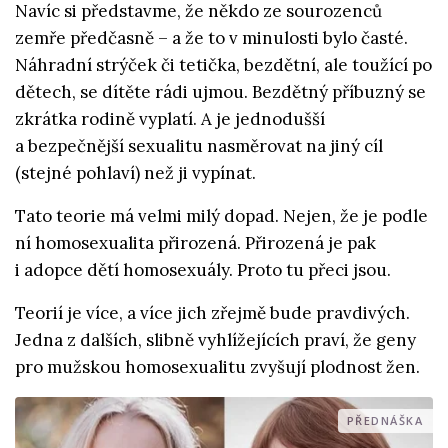
Navíc si představme, že někdo ze sourozenců
zemře předčasně – a že to v minulosti bylo časté.
Náhradní strýček či tetička, bezdětní, ale toužící po
dětech, se dítěte rádi ujmou. Bezdětný příbuzný se
zkrátka rodině vyplatí. A je jednodušší
a bezpečnější sexualitu nasměrovat na jiný cíl
(stejné pohlaví) než ji vypínat.
Tato teorie má velmi milý dopad. Nejen, že je podle
ní homosexualita přirozená. Přirozená je pak
i adopce dětí homosexuály. Proto tu přeci jsou.
Teorií je více, a více jich zřejmě bude pravdivých.
Jedna z dalších, slibně vyhlížejících praví, že geny
pro mužskou homosexualitu zvyšují plodnost žen.
PŘEDNÁŠKA