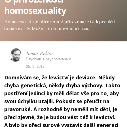
homosexuality
Homosexualita je přirozená. A přirozená je i adopce dětí
homosexuály. Možná proto mezi námi jsou.
Tomáš Rektor
Psychiatr a psychoterapeut
25. 9. 2012
Domnívám se, že leváctví je deviace. Někdy
chyba genetická, někdy chyba výchovy. Takto
postižení jedinci by měli dělat vše pro to, aby
svou úchylku utajili. Pokusit se přeučit na
pravoruké. A rozhodně by neměli mít děti, je
přeci zjevné, že je budou vést též k leváctví.
A bylo by přeci surové vystavit další generaci