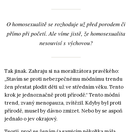
O homosexualitě se rozhoduje už před porodem či
přímo při početí. Ale víme jistě, že homosexualita
nesouvisí s výchovou?
Tak jinak. Zahraju si na moralizátora pravěkého:
„Stavím se proti nebezpečnému módnímu trendu
žen přestat plodit děti už ve středním věku. Tento
krok je jednoznačně proti přírodě.“ Tento módní
trend, zvaný menopauza, zvítězil. Kdyby byl proti
přírodě, musel by dávno zmizet. Nebo by se aspoň
jednalo o jev okrajový.
Teorií, proč se ženám (a samicím několika mála