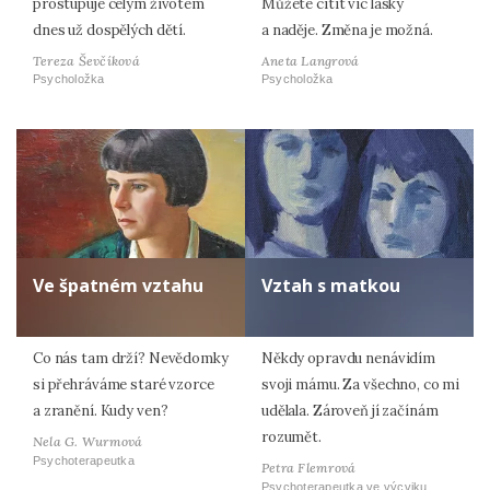
prostupuje celým životem
Můžete cítit víc lásky
dnes už dospělých dětí.
a naděje. Změna je možná.
Tereza Ševčíková
Aneta Langrová
Psycholožka
Psycholožka
Ve špatném vztahu
Vztah s matkou
Co nás tam drží? Nevědomky
Někdy opravdu nenávidím
si přehráváme staré vzorce
svoji mámu. Za všechno, co mi
a zranění. Kudy ven?
udělala. Zároveň jí začínám
rozumět.
Nela G. Wurmová
Psychoterapeutka
Petra Flemrová
Psychoterapeutka ve výcviku