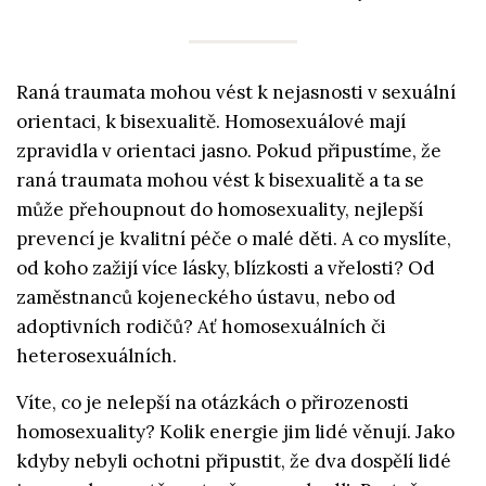
Raná traumata mohou vést k nejasnosti v sexuální
orientaci, k bisexualitě. Homosexuálové mají
zpravidla v orientaci jasno. Pokud připustíme, že
raná traumata mohou vést k bisexualitě a ta se
může přehoupnout do homosexuality, nejlepší
prevencí je kvalitní péče o malé děti. A co myslíte,
od koho zažijí více lásky, blízkosti a vřelosti? Od
zaměstnanců kojeneckého ústavu, nebo od
adoptivních rodičů? Ať homosexuálních či
heterosexuálních.
Víte, co je nelepší na otázkách o přirozenosti
homosexuality? Kolik energie jim lidé věnují. Jako
kdyby nebyli ochotni připustit, že dva dospělí lidé