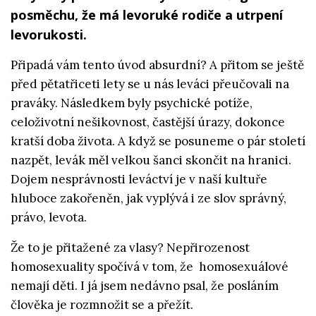
posměchu, že má levoruké rodiče a utrpení
levorukosti.
Připadá vám tento úvod absurdní? A přitom se ještě
před pětatřiceti lety se u nás leváci přeučovali na
praváky. Následkem byly psychické potíže,
celoživotní nešikovnost, častější úrazy, dokonce
kratší doba života. A když se posuneme o pár století
nazpět, levák měl velkou šanci skončit na hranici.
Dojem nesprávnosti leváctví je v naší kultuře
hluboce zakořeněn, jak vyplývá i ze slov správný,
právo, levota.
Že to je přitažené za vlasy? Nepřirozenost
homosexuality spočívá v tom, že homosexuálové
nemají děti. I já jsem nedávno psal, že posláním
člověka je rozmnožit se a přežít.