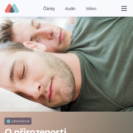
Články
Audio
Video
Foto: Thinkstock.com
odemčené
O přirozenosti