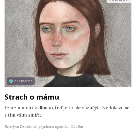
odemčené
Strach o mámu
Je nemocná už dlouho, teď je to ale vážnější. Nedokážu se
s tím vším smířit.
Kristýna Drozdová,
psychoterapeutka, lékařka