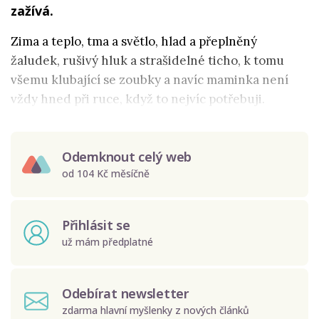
zažívá.
Zima a teplo, tma a světlo, hlad a přeplněný
žaludek, rušivý hluk a strašidelné ticho, k tomu
všemu klubající se zoubky a navíc maminka není
vždy hned při ruce, když to nejvíc potřebuji.
Odemknout celý web
od 104 Kč měsíčně
Přihlásit se
už mám předplatné
Odebírat newsletter
zdarma hlavní myšlenky z nových článků