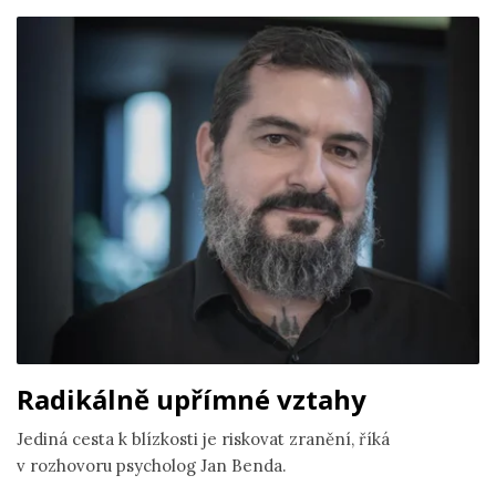
Radikálně upřímné vztahy
Jediná cesta k blízkosti je riskovat zranění, říká
v rozhovoru psycholog Jan Benda.