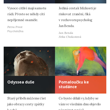
Vysoce citliví mají samotu
Jediná cesta k blízkosti je
rádi. Přesto se někdy cítí
riskovat zranění, říká
nepříjemně osaměle.
v rozhovoru psycholog
Jan Benda.
Petra Prest
Psycholožka
Jan Benda
Jitka Cholastová
Odyssea duše
Pomaloučku ke
studánce
Starý příběh můžeme číst
Co byste dělali vy, kdyby se
jako obrazy cesty zpátky
vám ve všedním dnu objevilo