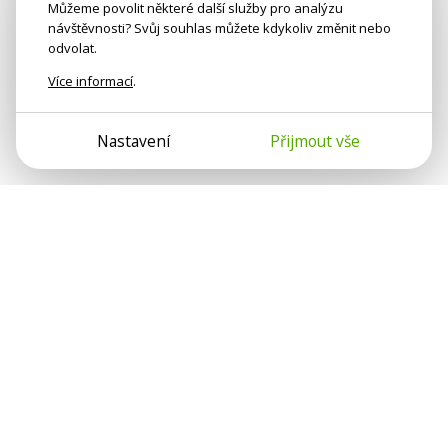
Můžeme povolit některé další služby pro analýzu
návštěvnosti? Svůj souhlas můžete kdykoliv změnit nebo
odvolat.
Více informací
.
Nastavení
Přijmout vše
Psychologové a psychoterapeuti na webu Psychologie.cz
sdílí své zkušenosti s lidmi, kterým se nemohou věnovat
osobně. Připojte se k nám, podporujeme se navzájem.
Díky.
Předplatné