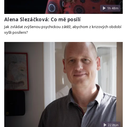
1h 48m
Alena Slezáčková: Co mě posílí
Jak zvládat zvýšenou psychickou zátěž, abychom z krizových období
vyšli posíleni?
22 min