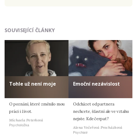
Odeslat
SOUVISEJÍCÍ ČLÁNKY
Zadáním e-mailu souhlasíte se zpracováním osobních
údajů.
Tohle už není moje
Emoční nezávislost
O poznání, které změnilo mou
Odcházet od partnera
práci i život.
nechcete, šťastní ale ve vztahu
nejste. Kde čerpat?
Michaela Peterková
Psycholožka
Alena Večeřová Procházková
Psychiatr