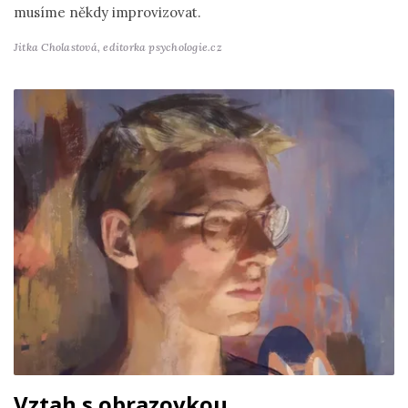
musíme někdy improvizovat.
Jitka Cholastová,
editorka psychologie.cz
Vztah s obrazovkou